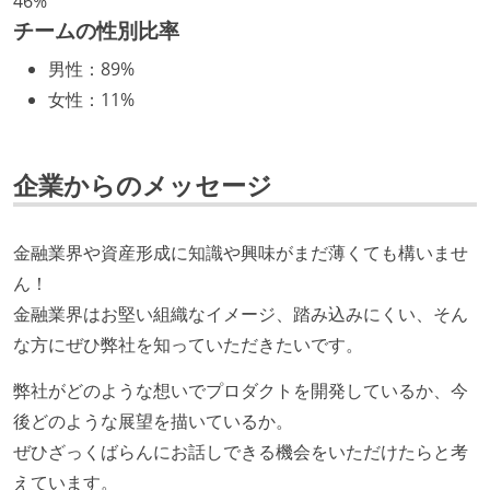
技術カルチャー
46%
チームの性別比率
CTO またはそれに準じる、技術やワークフローの標準
男性
：
89%
化を行う役割の人・部門が存在する
女性
：
11%
取締役（社内）または執行役員として、エンジニアリ
ング部門の人間が経営に参加している
社外から登壇を依頼・指名を受けるようなエンジニア
企業からのメッセージ
が在籍している
エンジニアが自発的に外部のイベントやカンファレン
金融業界や資産形成に知識や興味がまだ薄くても構いませ
スに登壇している
ん！
Slack等で、最新技術の良し悪しをメンバーがよく会話
金融業界はお堅い組織なイメージ、踏み込みにくい、そん
している
な方にぜひ弊社を知っていただきたいです。
開発メンバーの裁量
弊社がどのような想いでプロダクトを開発しているか、今
設計・実装から運用までを同じ開発チームが担い、フ
後どのような展望を描いているか。
ロントエンド、バックエンド、インフラといった役割
ぜひざっくばらんにお話しできる機会をいただけたらと考
の境界を超えて、個人が必要な範囲にまで染み出して
えています。