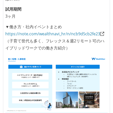
ーまたはペアプログラミングを実施している
「リファクタリングは随時行われるべき」という価値
試用期間
観をメンバー全員が共有しており、日常的に実施して
3ヶ月
いる
▼働き方・社内イベントまとめ
何らかのコーディング規約をチーム全体で遵守するよ
https://note.com/wealthnavi_hr/n/ncb9d5cb2fe23
うにしている
（子育て世代も多く、フレックス＆週2リモート可のハ
提出されたコードには自動的にリグレッションテスト
イブリッドワークでの働き方紹介）
が実行される環境が構築されている
コード品質評価ツールを導入して、メンバーが常に確
認できるようにしている
テストの実施度
ほとんどのプロダクトコードに単体テストを記述、実
施している
ほとんどの機能に受け入れテストを記述、実施してい
る