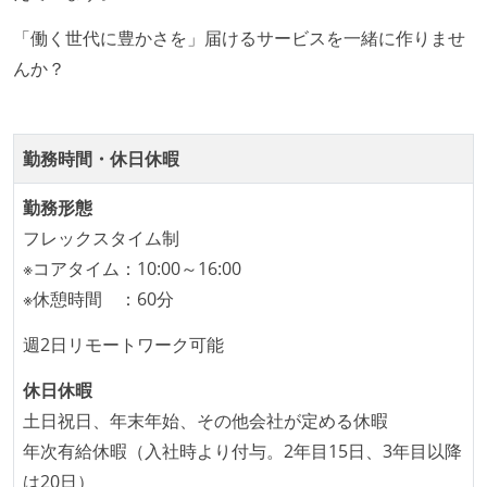
いく姿勢が根付いている
「働く世代に豊かさを」届けるサービスを一緒に作りませ
1年以内に、技術負債を解消するためのプロジェクト
んか？
や、古くなったツールのリプレイスプロジェクトがボ
トムアップで実施されたことがある
OS やエディタ、IDE といった個人の環境は、各自の責
勤務時間・休日休暇
任で好きなものを使うことができる
企画を決定する場に、実装を担当する開発メンバーが
勤務形態
参加している
フレックスタイム制
タスクの見積もりは、実装を担当するメンバーが中心
※コアタイム：10:00～16:00
となって行う
※休憩時間 ：60分
全体のスケジュール管理は、途中の成果を随時確認し
週2日リモートワーク可能
ながら、納期または盛り込む機能を柔軟に調整する形
で行う
休日休暇
コード品質向上のための取り組み
土日祝日、年末年始、その他会社が定める休暇
年次有給休暇（入社時より付与。2年目15日、3年目以降
本番にデプロイされるコードには、全てコードレビュ
は20日）