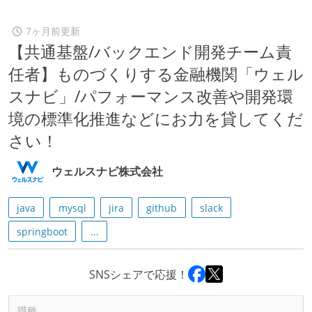
7ヶ月前更新
【共通基盤/バックエンド開発チーム責
任者】ものづくりする金融機関「ウェル
スナビ」/パフォーマンス改善や開発環
境の標準化推進などにお力を貸してくだ
さい！
ウェルスナビ株式会社
java
mysql
jira
github
slack
springboot
...
SNSシェアで応援！
職種