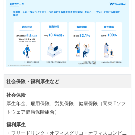
機能の実装と同時にテストコードを記述している
想定される複数環境での品質チェックを義務づけてい
る
アジャイル実践状況
イテレーションの最後などに、定期的にチームでふり
かえりミーティングを行っている
継続的なデプロイ（デリバリー）を行っている
ワークフローの整備
社会保険・福利厚生など
全てのコードをバージョン管理ツールで管理している
各メンバーが実装したコードのマージは Pull Request
社会保険
ベースで行われる
厚生年金、雇用保険、労災保険、健康保険（関東ITソフ
自動（＝システム化され、1コマンドで実行できる）
トウェア健康保険組合）
ビルド、自動デプロイ環境が整備されている
福利厚生
コードによるインフラ構成管理（Infrastructure as
・フリードリンク・オフィスグリコ・オフィスコンビニ
Code）の環境が整備されている