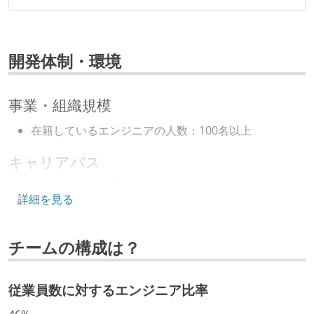
開発体制・環境
事業・組織規模
在籍しているエンジニアの人数：100名以上
キャリアパス
エンジニアの人事評価にエンジニア経験者が関わって
詳細を見る
いる
マネージャーやCTOと高頻度（月1程度）でキャリアに
チームの構成は？
ついて話す場が設けられている
年収800万円以上のエンジニアに、マネジメントの役
割を持たない人がいる
従業員数に対するエンジニア比率