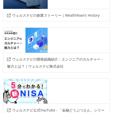
slack
その他
ウェルスナビの創業ストーリー｜WealthNavi’s History
springboot
quarkus
aws
gcp
datadog
jp1
bitbucket-pipeline
intellij
ウェルスナビの開発組織紹介：エンジニアのカルチャー・
魅力とは？｜ウェルスナビ株式会社
ウェルスナビ公式YouTube - 「金融どうぶつえん」シリー