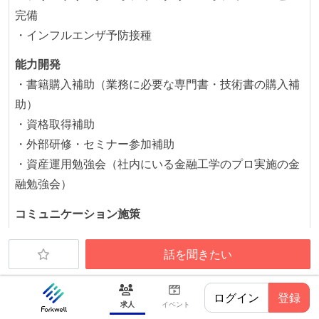
完備
オープンな情報共有
・インフルエンザ予防接種
人事情報や秘匿性の高い内容を除いて、経営陣やマネ
能力開発
ージャー以上の会議での議事録が社員にも公開されて
・書籍購入補助（業務に必要な専門書・技術書の購入補
いる
助）
KPI などチームの目標・実績値について、メンバーの
・資格取得補助
誰もがいつでも閲覧可能になっている
・外部研修・セミナー参加補助
ドキュメントの整備やペアプロ、モブワークなど、ナ
・資産運用勉強会（社内にいる金融工学のプロ実施の金
レッジの共有を積極的に行っている（属人性を減らす
融勉強会）
取り組みをしている）
コミュニケーション施策
大規模サービスの開発
・Happyhour（全社イベント・週1）
同時接続ユーザー数（数千以上）
・All Hands（全社MTG・週1）
話を聞きたい
テーブル数が多い (数百以上)
就業環境
大規模テーブルあり（1テーブルあたり数千万レコー
ログイン
登録
・PC自由選択（Mac/Windowsから選択可）
求人
イベント
ド以上）