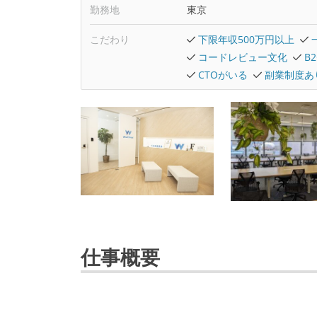
勤務地
東京
こだわり
下限年収500万円以上
コードレビュー文化
B
CTOがいる
副業制度あ
仕事概要