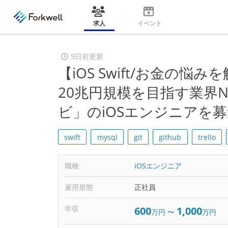
求人
イベント
9日前更新
【iOS Swift/お金の
20兆円規模を目指す業界N
ビ」のiOSエンジニアを
swift
mysql
git
github
trello
職種
iOSエンジニア
雇用形態
正社員
年収
600
1,000
万円
〜
万円