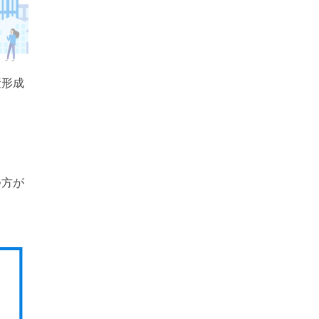
産形成
。
つ方が