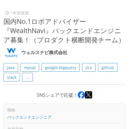
1年前更新
国内No.1ロボアドバイザー
『WealthNavi』バックエンドエンジニ
ア募集！（プロダクト横断開発チーム）
ウェルスナビ株式会社
java
mysql
google-bigquery
jira
github
slack
...
SNSシェアで応援！
職種
バックエンドエンジニア