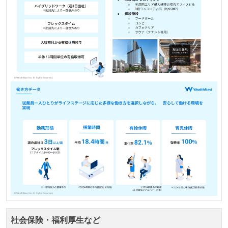
コード品質評価ツールを導入して、メンバーが常に確
認できるようにしている
テストの実施度
ほとんどのプロダクトコードに単体テストを記述、実
施している
ほとんどの機能に受け入れテストを記述、実施してい
る
機能の実装と同時にテストコードを記述している
想定される複数環境での品質チェックを義務づけてい
る
アジャイル実践状況
1ヶ月以下の短い期間でのイテレーション開発を実践
している
デイリーでスタンドアップミーティング、またはそれ
社会保険・福利厚生など