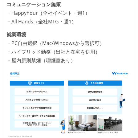
誰もがいつでも閲覧可能になっている
コミュニケーション施策
ドキュメントの整備やペアプロ、モブワークなど、ナ
・Happyhour（全社イベント・週1）
レッジの共有を積極的に行っている（属人性を減らす
・All Hands（全社MTG・週1）
取り組みをしている）
就業環境
大規模サービスの開発
・PC自由選択（Mac/Windowsから選択可）
同時接続ユーザー数（数千以上）
・ハイブリッド勤務（出社と在宅を併用）
テーブル数が多い (数百以上)
・屋内原則禁煙（喫煙室あり）
大規模テーブルあり（1テーブルあたり数千万レコー
ド以上）
マイクロサービス化している
トラフィック数が多い（数千rps以上）
1つのプロダクトを5チーム以上の開発チーム（ストリ
ームアラインド、プラットフォーム等）で分担して開
発・運用している
バックアップ容量（数TB以上）