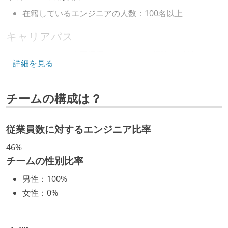
在籍しているエンジニアの人数：100名以上
キャリアパス
エンジニアの人事評価にエンジニア経験者が関わって
詳細を見る
いる
マネージャーやCTOと高頻度（月1程度）でキャリアに
チームの構成は？
ついて話す場が設けられている
年収800万円以上のエンジニアに、マネジメントの役
割を持たない人がいる
従業員数に対するエンジニア比率
技術カルチャー
46%
チームの性別比率
CTO またはそれに準じる、技術やワークフローの標準
男性
：
100%
化を行う役割の人・部門が存在する
女性
：
0%
取締役（社内）または執行役員として、エンジニアリ
ング部門の人間が経営に参加している
社外から登壇を依頼・指名を受けるようなエンジニア