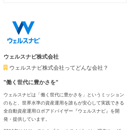
労働環境の自由度
週2日リモート勤務のハイブリットワーク（週3出社）
2年以内に未就学児を子育てしながら働いていたエン
ジニアがいる
フレックスタイム制または裁量労働制を採用している
メンバーの多様性
ウェルスナビ株式会社
外国籍の開発メンバーがいる
ウェルスナビ株式会社
ってどんな会社？
開発メンバーの新卒採用を実施している
"働く世代に豊かさを"
待遇・福利厚生
ウェルスナビは「働く世代に豊かさを」というミッション
入社時には、各自希望のスペックの PC やディスプレ
のもと、世界水準の資産運用を誰もが安心して実践できる
イが支給される
全自動資産運用ロボアドバイザー『ウェルスナビ』を開
希望者には定価 6 万円以上のオフィスチェアが支給さ
発・提供しています。
れる