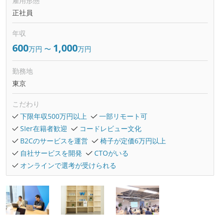
雇用形態
正社員
年収
600
1,000
万円
〜
万円
勤務地
東京
こだわり
下限年収500万円以上
一部リモート可
SIer在籍者歓迎
コードレビュー文化
B2Cのサービスを運営
椅子が定価6万円以上
自社サービスを開発
CTOがいる
オンラインで選考が受けられる