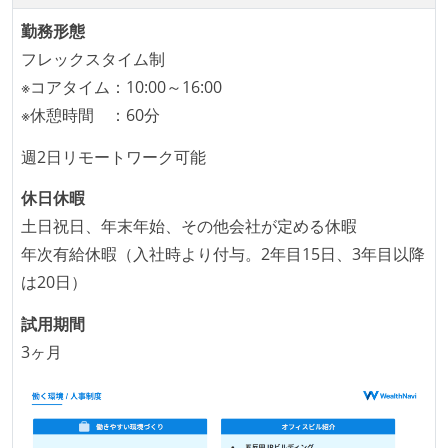
タスクの見積もりは、実装を担当するメンバーが中心
勤務形態
となって行う
フレックスタイム制
全体のスケジュール管理は、途中の成果を随時確認し
※コアタイム：10:00～16:00
ながら、納期または盛り込む機能を柔軟に調整する形
※休憩時間 ：60分
で行う
週2日リモートワーク可能
コード品質向上のための取り組み
休日休暇
本番にデプロイされるコードには、全てコードレビュ
土日祝日、年末年始、その他会社が定める休暇
ーまたはペアプログラミングを実施している
年次有給休暇（入社時より付与。2年目15日、3年目以降
「リファクタリングは随時行われるべき」という価値
は20日）
観をメンバー全員が共有しており、日常的に実施して
いる
試用期間
何らかのコーディング規約をチーム全体で遵守するよ
3ヶ月
うにしている
提出されたコードには自動的にリグレッションテスト
が実行される環境が構築されている