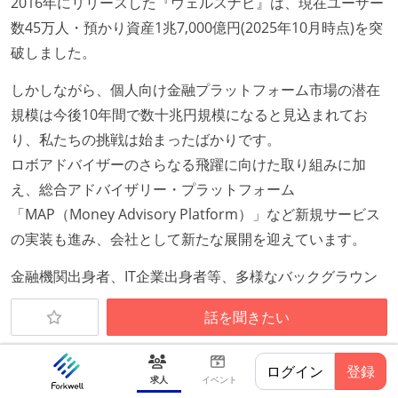
職業安定法に対応する記載事項
2016年にリリースした『ウェルスナビ』は、現在ユーザー
数45万人・預かり資産1兆7,000億円(2025年10月時点)を突
受動喫煙防止措置：屋内禁煙（屋内に喫煙可能室設
破しました。
置）
しかしながら、個人向け金融プラットフォーム市場の潜在
規模は今後10年間で数十兆円規模になると見込まれてお
り、私たちの挑戦は始まったばかりです。
ロボアドバイザーのさらなる飛躍に向けた取り組みに加
え、総合アドバイザリー・プラットフォーム
「MAP（Money Advisory Platform）」など新規サービス
の実装も進み、会社として新たな展開を迎えています。
金融機関出身者、IT企業出身者等、多様なバックグラウン
ドのメンバーが集う「"ものづくりする"金融機関」とし
話を聞きたい
て、今後もチーム一丸でミッションの実現に邁進していき
ます。
ログイン
登録
求人
イベント