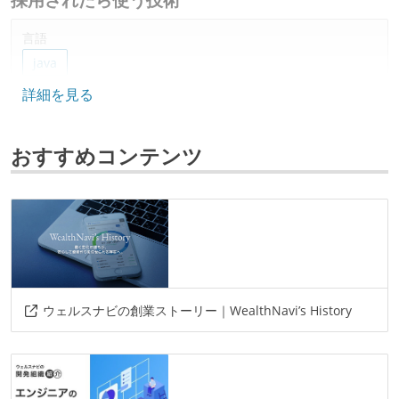
言語
java
詳細を見る
データベース
mysql
google-bigquery
おすすめコンテンツ
プロジェクト管理
jira
github
情報共有ツール
slack
その他
ウェルスナビの創業ストーリー｜WealthNavi’s History
springboot
quarkus
aws
gcp
datadog
jp1
bitbucket-pipeline
intellij