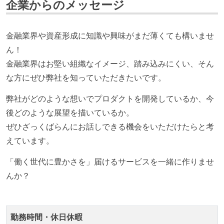
企業からのメッセージ
が在籍している
エンジニアが自発的に外部のイベントやカンファレン
金融業界や資産形成に知識や興味がまだ薄くても構いませ
スに登壇している
ん！
開発メンバーの裁量
金融業界はお堅い組織なイメージ、踏み込みにくい、そん
な方にぜひ弊社を知っていただきたいです。
設計・実装から運用までを同じ開発チームが担い、フ
ロントエンド、バックエンド、インフラといった役割
弊社がどのような想いでプロダクトを開発しているか、今
の境界を超えて、個人が必要な範囲にまで染み出して
後どのような展望を描いているか。
いく姿勢が根付いている
ぜひざっくばらんにお話しできる機会をいただけたらと考
1年以内に、技術負債を解消するためのプロジェクト
えています。
や、古くなったツールのリプレイスプロジェクトがボ
「働く世代に豊かさを」届けるサービスを一緒に作りませ
トムアップで実施されたことがある
んか？
OS やエディタ、IDE といった個人の環境は、各自の責
任で好きなものを使うことができる
企画を決定する場に、実装を担当する開発メンバーが
勤務時間・休日休暇
参加している