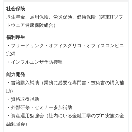
に準じるチーム内の打ち合わせを行っている
社会保険
イテレーションの最後などに、定期的にチームでふり
厚生年金、雇用保険、労災保険、健康保険（関東ITソフ
かえりミーティングを行っている
トウェア健康保険組合）
継続的なデプロイ（デリバリー）を行っている
福利厚生
ワークフローの整備
・フリードリンク・オフィスグリコ・オフィスコンビニ
全てのコードをバージョン管理ツールで管理している
完備
各メンバーが実装したコードのマージは Pull Request
・インフルエンザ予防接種
ベースで行われる
能力開発
自動（＝システム化され、1コマンドで実行できる）
・書籍購入補助（業務に必要な専門書・技術書の購入補
ビルド、自動デプロイ環境が整備されている
助）
コードによるインフラ構成管理（Infrastructure as
・資格取得補助
Code）の環境が整備されている
・外部研修・セミナー参加補助
オープンな情報共有
・資産運用勉強会（社内にいる金融工学のプロ実施の金
融勉強会）
KPI などチームの目標・実績値について、メンバーの