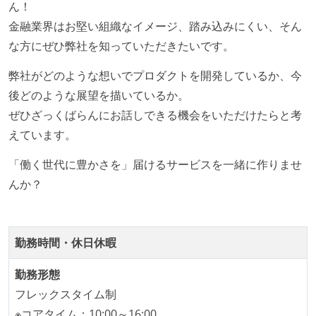
ん！
や、古くなったツールのリプレイスプロジェクトがボ
金融業界はお堅い組織なイメージ、踏み込みにくい、そん
トムアップで実施されたことがある
な方にぜひ弊社を知っていただきたいです。
OS やエディタ、IDE といった個人の環境は、各自の責
任で好きなものを使うことができる
弊社がどのような想いでプロダクトを開発しているか、今
企画を決定する場に、実装を担当する開発メンバーが
後どのような展望を描いているか。
参加している
ぜひざっくばらんにお話しできる機会をいただけたらと考
タスクの見積もりは、実装を担当するメンバーが中心
えています。
となって行う
「働く世代に豊かさを」届けるサービスを一緒に作りませ
全体のスケジュール管理は、途中の成果を随時確認し
んか？
ながら、納期または盛り込む機能を柔軟に調整する形
で行う
コード品質向上のための取り組み
勤務時間・休日休暇
本番にデプロイされるコードには、全てコードレビュ
勤務形態
ーまたはペアプログラミングを実施している
フレックスタイム制
「リファクタリングは随時行われるべき」という価値
※コアタイム：10:00～16:00