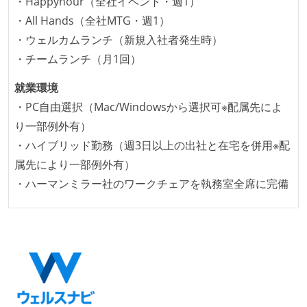
・Happyhour（全社イベント・週1）
ビルド、自動デプロイ環境が整備されている
・All Hands（全社MTG・週1）
コードによるインフラ構成管理（Infrastructure as
・ウェルカムランチ（新規入社者発生時）
Code）の環境が整備されている
・チームランチ（月1回）
オープンな情報共有
就業環境
KPI などチームの目標・実績値について、メンバーの
・PC自由選択（Mac/Windowsから選択可※配属先によ
誰もがいつでも閲覧可能になっている
り一部例外有）
ドキュメントの整備やペアプロ、モブワークなど、ナ
・ハイブリッド勤務（週3日以上の出社と在宅を併用※配
レッジの共有を積極的に行っている（属人性を減らす
属先により一部例外有）
取り組みをしている）
・ハーマンミラー社のワークチェアを執務室全席に完備
大規模サービスの開発
同時接続ユーザー数（数千以上）
テーブル数が多い (数百以上)
大規模テーブルあり（1テーブルあたり数千万レコー
ド以上）
1つのプロダクトを5チーム以上の開発チーム（ストリ