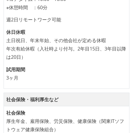
観をメンバー全員が共有しており、日常的に実施して
※休憩時間 ：60分
いる
週2日リモートワーク可能
何らかのコーディング規約をチーム全体で遵守するよ
うにしている
休日休暇
提出されたコードには自動的にリグレッションテスト
土日祝日、年末年始、その他会社が定める休暇
が実行される環境が構築されている
年次有給休暇（入社時より付与。2年目15日、3年目以降
コード品質評価ツールを導入して、メンバーが常に確
は20日）
認できるようにしている
試用期間
テストの実施度
3ヶ月
ほとんどの機能に受け入れテストを記述、実施してい
る
社会保険・福利厚生など
想定される複数環境での品質チェックを義務づけてい
る
社会保険
厚生年金、雇用保険、労災保険、健康保険（関東ITソフ
アジャイル実践状況
トウェア健康保険組合）