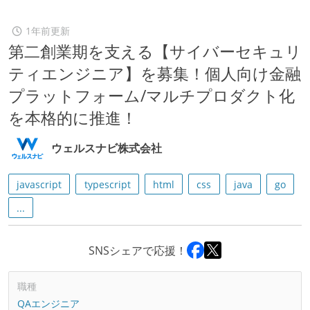
1年前更新
第二創業期を支える【サイバーセキュリ
ティエンジニア】を募集！個人向け金融
プラットフォーム/マルチプロダクト化
を本格的に推進！
ウェルスナビ株式会社
javascript
typescript
html
css
java
go
...
SNSシェアで応援！
職種
QAエンジニア