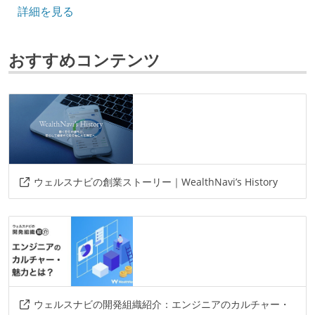
詳細を見る
javascript
データベース
おすすめコンテンツ
mysql
ソースコード管理
git
プロジェクト管理
bitbucket
github
trello
jira
backlog
ウェルスナビの創業ストーリー｜WealthNavi’s History
情報共有ツール
confluence
notion
その他
figma
firebase
bitbucket-pipeline
github-actions
zendesk
aws
springboot
ウェルスナビの開発組織紹介：エンジニアのカルチャー・