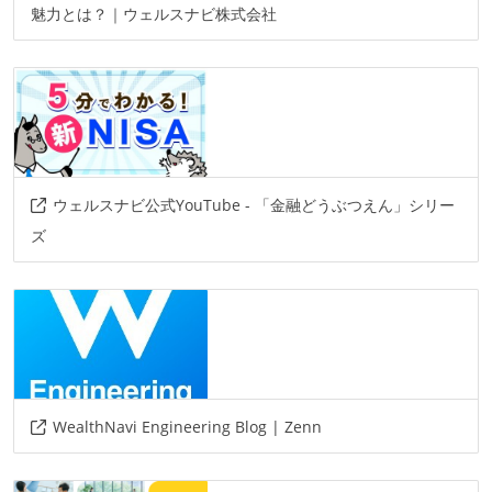
魅力とは？｜ウェルスナビ株式会社
autify
aws-ecs
playwright
appium
gcp
ウェルスナビ公式YouTube - 「金融どうぶつえん」シリー
ズ
WealthNavi Engineering Blog | Zenn