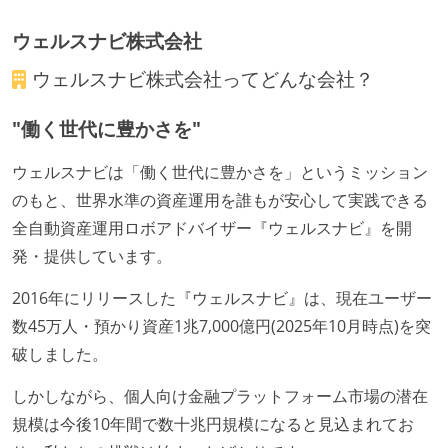
ームアラインド、プラットフォーム等）で分担して開
ウェルスナビ株式会社
発・運用している
ウェルスナビ株式会社
ってどんな会社？
労働環境の自由度
"働く世代に豊かさを"
週2日リモート勤務のハイブリットワーク（週3出社）
2年以内に未就学児を子育てしながら働いていたエン
ウェルスナビは「働く世代に豊かさを」というミッション
ジニアがいる
のもと、世界水準の資産運用を誰もが安心して実践できる
フレックスタイム制または裁量労働制を採用している
全自動資産運用ロボアドバイザー『ウェルスナビ』を開
発・提供しています。
メンバーの多様性
外国籍の開発メンバーがいる
2016年にリリースした『ウェルスナビ』は、現在ユーザー
開発メンバーの新卒採用を実施している
数45万人・預かり資産1兆7,000億円(2025年10月時点)を突
破しました。
待遇・福利厚生
しかしながら、個人向け金融プラットフォーム市場の潜在
入社時には、各自希望のスペックの PC やディスプレ
規模は今後10年間で数十兆円規模になると見込まれてお
イが支給される