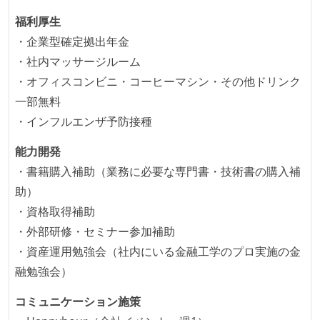
1ヶ月以下の短い期間でのイテレーション開発を実践
福利厚生
している
・企業型確定拠出年金
デイリーでスタンドアップミーティング、またはそれ
・社内マッサージルーム
に準じるチーム内の打ち合わせを行っている
・オフィスコンビニ・コーヒーマシン・その他ドリンク
イテレーションの最後などに、定期的にチームでふり
一部無料
かえりミーティングを行っている
・インフルエンザ予防接種
タスク見積もりの単位には絶対量（人日など）ではな
く相対ポイントを用い、極力複数人の意見を調整する
能力開発
形で行っている
・書籍購入補助（業務に必要な専門書・技術書の購入補
継続的なデプロイ（デリバリー）を行っている
助）
・資格取得補助
ワークフローの整備
・外部研修・セミナー参加補助
全てのコードをバージョン管理ツールで管理している
・資産運用勉強会（社内にいる金融工学のプロ実施の金
各メンバーが実装したコードのマージは Pull Request
融勉強会）
ベースで行われる
コミュニケーション施策
自動（＝システム化され、1コマンドで実行できる）