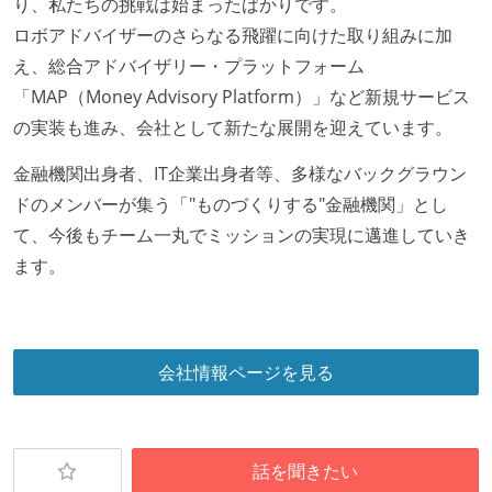
り、私たちの挑戦は始まったばかりです。
希望者には定価 6 万円以上のオフィスチェアが支給さ
ロボアドバイザーのさらなる飛躍に向けた取り組みに加
れる
え、総合アドバイザリー・プラットフォーム
職業安定法に対応する記載事項
「MAP（Money Advisory Platform）」など新規サービス
の実装も進み、会社として新たな展開を迎えています。
受動喫煙防止措置：屋内禁煙（屋内に喫煙可能室設
置）
金融機関出身者、IT企業出身者等、多様なバックグラウン
ドのメンバーが集う「"ものづくりする"金融機関」とし
て、今後もチーム一丸でミッションの実現に邁進していき
ます。
会社情報ページを見る
話を聞きたい