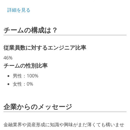
ついて話す場が設けられている
詳細を見る
年収800万円以上のエンジニアに、マネジメントの役
割を持たない人がいる
チームの構成は？
技術カルチャー
CTO またはそれに準じる、技術やワークフローの標準
従業員数に対するエンジニア比率
化を行う役割の人・部門が存在する
46%
取締役（社内）または執行役員として、エンジニアリ
チームの性別比率
ング部門の人間が経営に参加している
男性
：
100%
社外から登壇を依頼・指名を受けるようなエンジニア
女性
：
0%
が在籍している
エンジニアが自発的に外部のイベントやカンファレン
スに登壇している
企業からのメッセージ
開発メンバーの裁量
金融業界や資産形成に知識や興味がまだ薄くても構いませ
1年以内に、技術負債を解消するためのプロジェクト