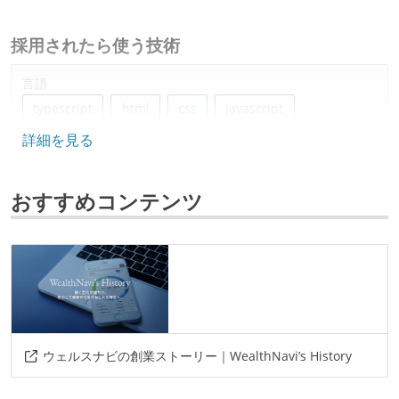
採用されたら使う技術
言語
typescript
html
css
javascript
詳細を見る
フレームワーク
next.js
おすすめコンテンツ
データベース
bigquery
mysql
ソースコード管理
git
プロジェクト管理
ウェルスナビの創業ストーリー｜WealthNavi’s History
github
bitbucket
jira