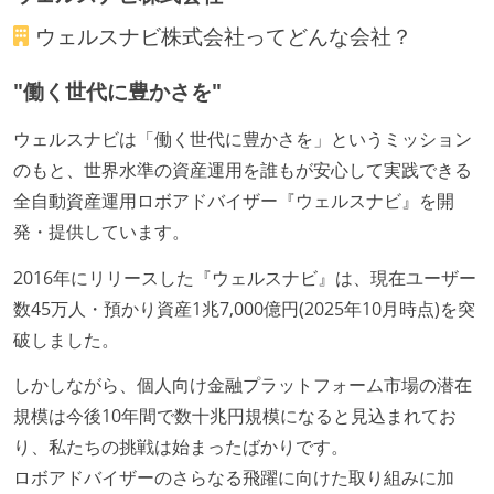
外国籍の開発メンバーがいる
ウェルスナビ株式会社
ってどんな会社？
開発メンバーの新卒採用を実施している
"働く世代に豊かさを"
待遇・福利厚生
ウェルスナビは「働く世代に豊かさを」というミッション
入社時には、各自希望のスペックの PC やディスプレ
のもと、世界水準の資産運用を誰もが安心して実践できる
イが支給される
全自動資産運用ロボアドバイザー『ウェルスナビ』を開
職業安定法に対応する記載事項
発・提供しています。
受動喫煙防止措置：屋内禁煙（屋内に喫煙可能室設
2016年にリリースした『ウェルスナビ』は、現在ユーザー
置）
数45万人・預かり資産1兆7,000億円(2025年10月時点)を突
破しました。
しかしながら、個人向け金融プラットフォーム市場の潜在
規模は今後10年間で数十兆円規模になると見込まれてお
り、私たちの挑戦は始まったばかりです。
ロボアドバイザーのさらなる飛躍に向けた取り組みに加