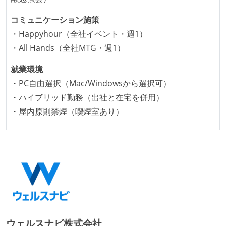
全てのコードをバージョン管理ツールで管理している
コミュニケーション施策
各メンバーが実装したコードのマージは Pull Request
・Happyhour（全社イベント・週1）
ベースで行われる
・All Hands（全社MTG・週1）
自動（＝システム化され、1コマンドで実行できる）
就業環境
ビルド、自動デプロイ環境が整備されている
・PC自由選択（Mac/Windowsから選択可）
コードによるインフラ構成管理（Infrastructure as
・ハイブリッド勤務（出社と在宅を併用）
Code）の環境が整備されている
・屋内原則禁煙（喫煙室あり）
オープンな情報共有
KPI などチームの目標・実績値について、メンバーの
誰もがいつでも閲覧可能になっている
労働環境の自由度
フレックスタイム制または裁量労働制を採用している
メンバーの多様性
ウェルスナビ株式会社