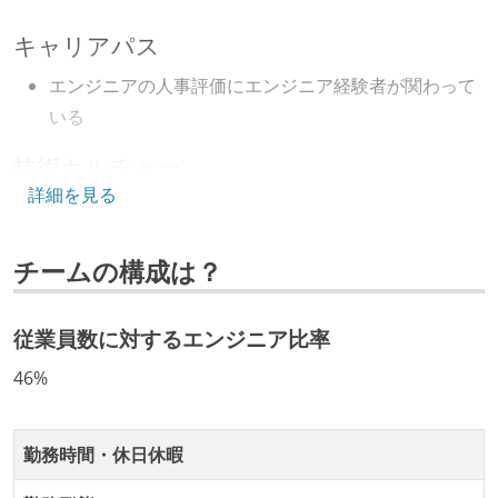
キャリアパス
エンジニアの人事評価にエンジニア経験者が関わって
いる
技術カルチャー
詳細を見る
CTO またはそれに準じる、技術やワークフローの標準
化を行う役割の人・部門が存在する
チームの構成は？
取締役（社内）または執行役員として、エンジニアリ
ング部門の人間が経営に参加している
従業員数に対するエンジニア比率
開発メンバーの裁量
46%
OS やエディタ、IDE といった個人の環境は、各自の責
任で好きなものを使うことができる
企画を決定する場に、実装を担当する開発メンバーが
勤務時間・休日休暇
参加している