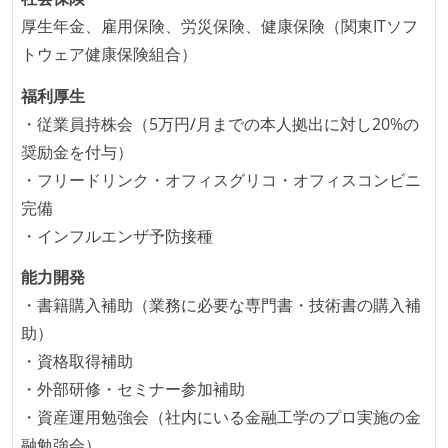
コード品質評価ツールを導入して、メンバーが常に確
厚生年金、雇用保険、労災保険、健康保険（関東ITソフ
認できるようにしている
トウェア健康保険組合）
テストの実施度
福利厚生
ほとんどの機能に受け入れテストを記述、実施してい
・従業員持株会（5万円/月までの本人拠出に対し20%の
る
奨励金を付与）
想定される複数環境での品質チェックを義務づけてい
・フリードリンク・オフィスグリコ・オフィスコンビニ
る
完備
・インフルエンザ予防接種
アジャイル実践状況
能力開発
1ヶ月以下の短い期間でのイテレーション開発を実践
・書籍購入補助（業務に必要な専門書・技術書の購入補
している
助）
デイリーでスタンドアップミーティング、またはそれ
・資格取得補助
に準じるチーム内の打ち合わせを行っている
・外部研修・セミナー参加補助
継続的なデプロイ（デリバリー）を行っている
・資産運用勉強会（社内にいる金融工学のプロ実施の金
ワークフローの整備
融勉強会）