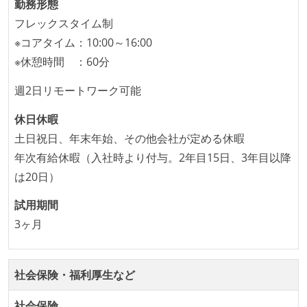
勤務形態
タスクの見積もりは、実装を担当するメンバーが中心
フレックスタイム制
となって行う
※コアタイム：10:00～16:00
全体のスケジュール管理は、途中の成果を随時確認し
※休憩時間 ：60分
ながら、納期または盛り込む機能を柔軟に調整する形
で行う
週2日リモートワーク可能
コード品質向上のための取り組み
休日休暇
土日祝日、年末年始、その他会社が定める休暇
本番にデプロイされるコードには、全てコードレビュ
年次有給休暇（入社時より付与。2年目15日、3年目以降
ーまたはペアプログラミングを実施している
は20日）
「リファクタリングは随時行われるべき」という価値
観をメンバー全員が共有しており、日常的に実施して
試用期間
いる
3ヶ月
何らかのコーディング規約をチーム全体で遵守するよ
うにしている
社会保険・福利厚生など
提出されたコードには自動的にリグレッションテスト
が実行される環境が構築されている
社会保険