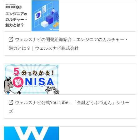
情報共有ツール
notion
confluence
その他
ウェルスナビの開発組織紹介：エンジニアのカルチャー・
aws-ecs
figma
aws-eks
aws-lambda
魅力とは？｜ウェルスナビ株式会社
springboot
ウェルスナビ公式YouTube - 「金融どうぶつえん」シリー
ズ