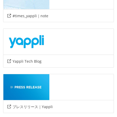
#times_yappli｜note
Yappli Tech Blog
プレスリリース｜Yappli