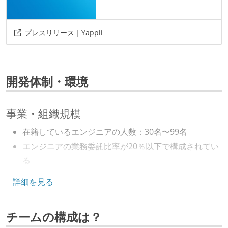
プレスリリース｜Yappli
開発体制・環境
事業・組織規模
在籍しているエンジニアの人数：30名〜99名
エンジニアの業務委託比率が20％以下で構成されてい
る
キャリアパス
詳細を見る
エンジニアの人事評価にエンジニア経験者が関わって
チームの構成は？
いる