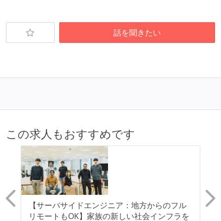
誰もがいつでも閲覧可能になっている
ドキュメントの整備やペアプロ、モブワークなど、ナ
話を聞きたい
レッジの共有を積極的に行っている（属人性を減らす
取り組みをしている）
大規模サービスの開発
1つのプロダクトを5チーム以上の開発チーム（ストリ
ームアラインド、プラットフォーム等）で分担して開
発・運用している
この求人もおすすめです
労働環境の自由度
週3日リモート勤務のハイブリットワーク（週2出社）
週2日リモート勤務のハイブリットワーク（週3出社）
2年以内に未就学児を子育てしながら働いていたエン
ジニアがいる
【サーバサイドエンジニア：地方からのフル
【
子育て中のエンジニアが、働き方を紹介したコンテン
リモートもOK】家族の新しい社会インフラを
ビ