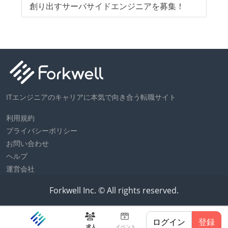
ツが公開されている
創り出すサーバサイドエンジニアを募集！
テ
フレックスタイム制または裁量労働制を採用している
メンバーの多様性
外国籍の開発メンバーがいる
開発メンバーの新卒採用を実施している
待遇・福利厚生
ITエンジニアのキャリアに本気で向き合う転職サイト
イベントへの業務参加やチケット負担など、会社とし
利用規約
て、大規模カンファレンスへの参加を支援する制度が
プライバシーポリシー
ある
お問い合わせ
入社時には、各自希望のスペックの PC やディスプレ
ヘルプ
運営会社
イが支給される
希望者には定価 6 万円以上のオフィスチェアが支給さ
Forkwell Inc. © All rights reserved.
れる
選考プロセス
ログイン
登録
求人
イベント