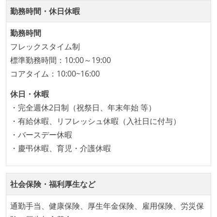
れ、参加者が自主的に参加している
勤務時間・休日休暇
Slack等で、最新技術の良し悪しをメンバーがよく会話
している
勤務時間
フレックスタイム制
開発メンバーの裁量
標準勤務時間：10:00～19:00
設計・実装から運用までを同じ開発チームが担い、フ
コアタイム：10:00~16:00
ロントエンド、バックエンド、インフラといった役割
休日・休暇
の境界を超えて、個人が必要な範囲にまで染み出して
・完全週休2日制（祝祭日、年末年始 等）
いく姿勢が根付いている
・有給休暇、リフレッシュ休暇（入社日に付与）
1年以内に、技術負債を解消するためのプロジェクト
・バースデー休暇
や、古くなったツールのリプレイスプロジェクトがボ
・慶弔休暇、育児・介護休暇
トムアップで実施されたことがある
OS やエディタ、IDE といった個人の環境は、各自の責
任で好きなものを使うことができる
社会保険・福利厚生など
企画を決定する場に、実装を担当する開発メンバーが
参加している
通勤手当、健康保険、厚生年金保険、雇用保険、労災保
タスクの見積もりは、実装を担当するメンバーが中心