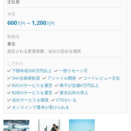
正社員
年収
600
1,200
万円
〜
万円
勤務地
東京
想定される変更範囲：
会社の定める場所
こだわり
下限年収500万円以上
一部リモート可
SIer在籍者歓迎
アジャイル開発
コードレビュー文化
B2Cのサービスを運営
椅子が定価6万円以上
B2Bのサービスを運営
東京以外の求人
自社サービスを開発
CTOがいる
オンラインで選考が受けられる