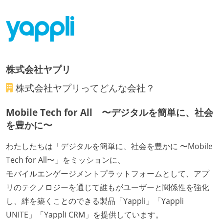
コード品質評価ツールを導入して、メンバーが常に確
認できるようにしている
テストの実施度
ほとんどのプロダクトコードに単体テストを記述、実
株式会社ヤプリ
施している
株式会社ヤプリ
ってどんな会社？
ほとんどの機能に受け入れテストを記述、実施してい
る
Mobile Tech for All 〜デジタルを簡単に、社会
機能の実装と同時にテストコードを記述している
を豊かに〜
想定される複数環境での品質チェックを義務づけてい
わたしたちは「デジタルを簡単に、社会を豊かに 〜Mobile
る
Tech for All〜」をミッションに、
アジャイル実践状況
モバイルエンゲージメントプラットフォームとして、アプ
1ヶ月以下の短い期間でのイテレーション開発を実践
リのテクノロジーを通じて誰もがユーザーと関係性を強化
している
し、絆を築くことのできる製品「Yappli」「Yappli
デイリーでスタンドアップミーティング、またはそれ
UNITE」「Yappli CRM」を提供しています。