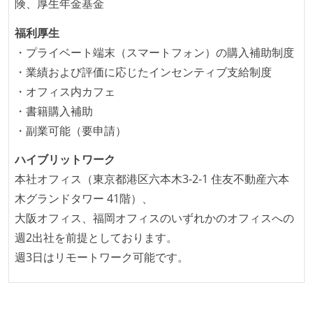
険、厚生年金基金
となって行う
福利厚生
全体のスケジュール管理は、途中の成果を随時確認し
・プライベート端末（スマートフォン）の購入補助制度
ながら、納期または盛り込む機能を柔軟に調整する形
・業績および評価に応じたインセンティブ支給制度
で行う
・オフィス内カフェ
プロダクトの開発言語やフレームワークなど主要な構
・書籍購入補助
成技術は、基本的に最新版より1年以上ビハインドし
・副業可能（要申請）
ていない
ハイブリットワーク
コード品質向上のための取り組み
本社オフィス（東京都港区六本木3-2-1 住友不動産六本
本番にデプロイされるコードには、全てコードレビュ
木グランドタワー 41階）、
ーまたはペアプログラミングを実施している
大阪オフィス、福岡オフィスのいずれかのオフィスへの
「リファクタリングは随時行われるべき」という価値
週2出社を前提としております。
観をメンバー全員が共有しており、日常的に実施して
週3日はリモートワーク可能です。
いる
何らかのコーディング規約をチーム全体で遵守するよ
うにしている