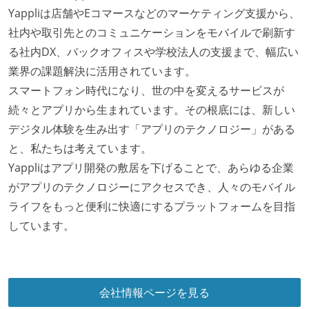
に準じるチーム内の打ち合わせを行っている
Yappliは店舗やEコマースなどのマーケティング支援から、
イテレーションの最後などに、定期的にチームでふり
社内や取引先とのコミュニケーションをモバイルで刷新す
かえりミーティングを行っている
る社内DX、バックオフィスや学校法人の支援まで、幅広い
継続的なデプロイ（デリバリー）を行っている
業界の課題解決に活用されています。
スマートフォン時代になり、世の中を変えるサービスが
ワークフローの整備
続々とアプリから生まれています。その根底には、新しい
全てのコードをバージョン管理ツールで管理している
デジタル体験を生み出す「アプリのテクノロジー」がある
各メンバーが実装したコードのマージは Pull Request
と、私たちは考えています。
ベースで行われる
Yappliはアプリ開発の敷居を下げることで、あらゆる企業
自動（＝システム化され、1コマンドで実行できる）
がアプリのテクノロジーにアクセスでき、人々のモバイル
ビルド、自動デプロイ環境が整備されている
ライフをもっと便利に快適にするプラットフォームを目指
コードによるインフラ構成管理（Infrastructure as
しています。
Code）の環境が整備されている
オープンな情報共有
会社情報ページを見る
KPI などチームの目標・実績値について、メンバーの