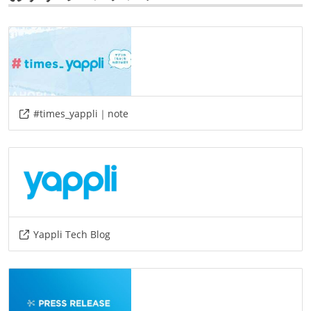
情報共有ツール
slack
confluence
その他
okta
zapier
1password
#times_yappli｜note
その他、現場で使われている技術
言語
go
php
javascript
typescript
フレームワーク
nuxt.js
vue.js
laravel
Yappli Tech Blog
その他
figma