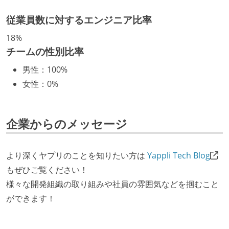
社内で、バックエンドチームからSREチームへの異動
など、キャリア形成を目的とした職域を超えての積極
従業員数に対するエンジニア比率
的な異動が推奨され、実施されている
18%
マネージャーやCTOと高頻度（月1程度）でキャリアに
チームの性別比率
ついて話す場が設けられている
男性
：
100%
年収800万円以上のエンジニアに、マネジメントの役
女性
：
0%
割を持たない人がいる
技術カルチャー
企業からのメッセージ
CTO またはそれに準じる、技術やワークフローの標準
化を行う役割の人・部門が存在する
より深くヤプリのことを知りたい方は
Yappli Tech Blog
取締役（社内）または執行役員として、エンジニアリ
もぜひご覧ください！
ング部門の人間が経営に参加している
様々な開発組織の取り組みや社員の雰囲気などを掴むこと
エンジニアが自発的に外部のイベントやカンファレン
ができます！
スに登壇している
最新技術を追いかけるための社内勉強会が定期開催さ