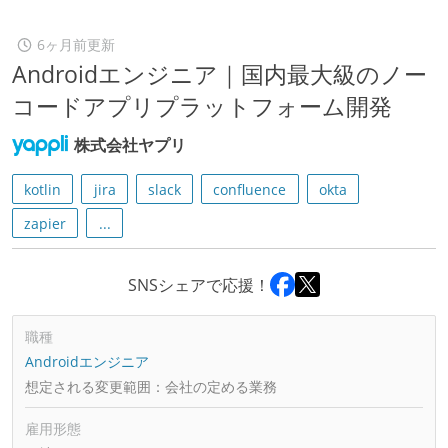
6ヶ月前更新
Androidエンジニア｜国内最大級のノー
コードアプリプラットフォーム開発
株式会社ヤプリ
kotlin
jira
slack
confluence
okta
zapier
...
SNSシェアで応援！
職種
Androidエンジニア
想定される変更範囲：
会社の定める業務
雇用形態