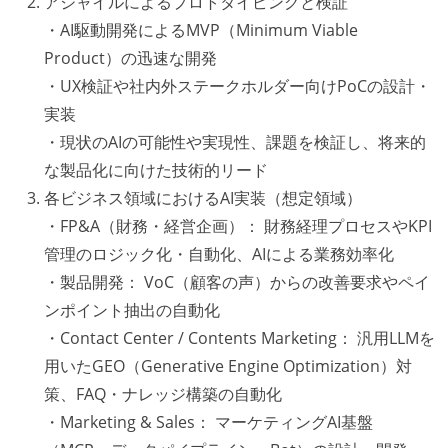
アジャイルによるプロトタイピングと検証
・AI駆動開発によるMVP（Minimum Viable
Product）の迅速な開発
・UX検証や社内外ステークホルダー向けPoCの設計・
実装
・現状のAIの可能性や実現性、課題を検証し、将来的
な製品化に向けた技術的リード
各ビジネス領域におけるAI実装（想定領域）
・FP&A（財務・経営企画）： 財務経理プロセスやKPI
管理のロジック化・自動化、AIによる業務効率化
・製品開発： VoC（顧客の声）からの改善要求やペイ
ンポイント抽出の自動化
・Contact Center / Contents Marketing： 汎用LLMを
用いたGEO（Generative Engine Optimization）対
策、FAQ・ナレッジ構築の自動化
・Marketing & Sales： マーケティングAI基盤