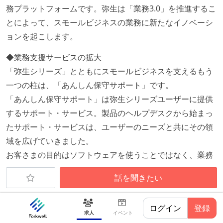
務プラットフォームです。弥生は「業務3.0」を推進するこ
とによって、スモールビジネスの業務に新たなイノベーシ
ョンを起こします。
◆業務支援サービスの拡大
「弥生シリーズ」とともにスモールビジネスを支えるもう
一つの柱は、「あんしん保守サポート」です。
「あんしん保守サポート」は弥生シリーズユーザーに提供
するサポート・サービス。製品のヘルプデスクから始まっ
たサポート・サービスは、ユーザーのニーズと共にその領
域を広げていきました。
お客さまの目的はソフトウェアを使うことではなく、業務
を完遂すること。その考えからソフトウェアの操作サポー
話を聞きたい
トに留まらず、仕訳相談をはじめとする業務相談サービス
のほか、規模のメリットを活かしたバックオフィス系のサ
ログイン
登録
ービスも広く提供し、ソフトウェア保守の枠を大きく超え
求人
イベント