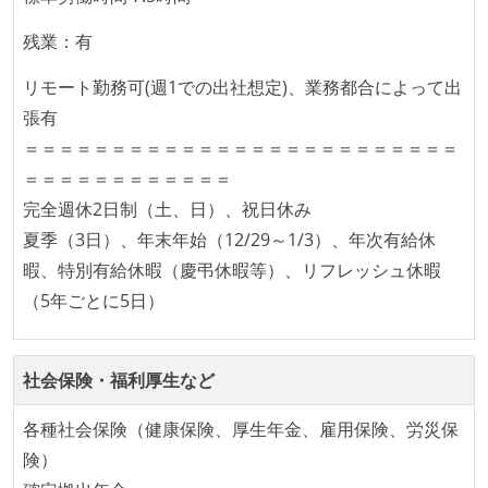
全体のスケジュール管理は、途中の成果を随時確認し
ながら、納期または盛り込む機能を柔軟に調整する形
残業：有
で行う
リモート勤務可(週1での出社想定)、業務都合によって出
プロダクトの開発言語やフレームワークなど主要な構
張有
成技術は、基本的に最新版より1年以上ビハインドし
＝＝＝＝＝＝＝＝＝＝＝＝＝＝＝＝＝＝＝＝＝＝＝＝＝
ていない
＝＝＝＝＝＝＝＝＝＝＝＝
コード品質向上のための取り組み
完全週休2日制（土、日）、祝日休み
夏季（3日）、年末年始（12/29～1/3）、年次有給休
本番にデプロイされるコードには、全てコードレビュ
暇、特別有給休暇（慶弔休暇等）、リフレッシュ休暇
ーまたはペアプログラミングを実施している
（5年ごとに5日）
「リファクタリングは随時行われるべき」という価値
観をメンバー全員が共有しており、日常的に実施して
いる
社会保険・福利厚生など
何らかのコーディング規約をチーム全体で遵守するよ
各種社会保険（健康保険、厚生年金、雇用保険、労災保
うにしている
険）
提出されたコードには自動的にリグレッションテスト