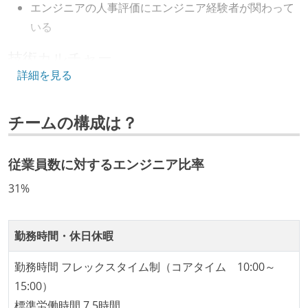
エンジニアの人事評価にエンジニア経験者が関わって
いる
技術カルチャー
詳細を見る
CTO またはそれに準じる、技術やワークフローの標準
化を行う役割の人・部門が存在する
チームの構成は？
取締役（社内）または執行役員として、エンジニアリ
ング部門の人間が経営に参加している
経営トップがエンジニア出身、または現役のエンジニ
従業員数に対するエンジニア比率
アである
31%
開発メンバーの裁量
企画を決定する場に、実装を担当する開発メンバーが
勤務時間・休日休暇
参加している
勤務時間 フレックスタイム制（コアタイム 10:00～
タスクの見積もりは、実装を担当するメンバーが中心
15:00）
となって行う
標準労働時間 7.5時間