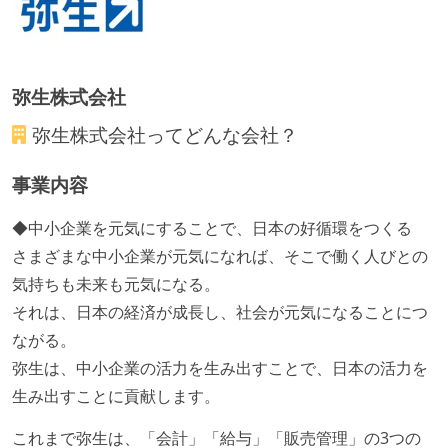
週4日リモート勤務のハイブリットワーク（週1出社）
フレックスタイム制または裁量労働制を採用している
メンバーの多様性
弥生株式会社
外国籍の開発メンバーがいる
弥生株式会社
ってどんな会社？
開発メンバーの新卒採用を実施している
事業内容
職業安定法に対応する記載事項
◆中小企業を元気にすることで、日本の好循環をつくる
試用期間：あり（3ヶ月間）
さまざまな中小企業が元気になれば、そこで働く人びとの
受動喫煙防止措置：屋内禁煙（屋内に喫煙可能室設
気持ちも未来も元気になる。
置）
それは、日本の経済が成長し、社会が元気になることにつ
ながる。
弥生は、中小企業の活力を生み出すことで、日本の活力を
生み出すことに貢献します。
これまで弥生は、「会計」「給与」「販売管理」の3つの