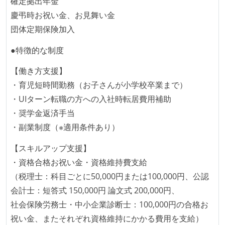
確定拠出年金
が実行される環境が構築されている
慶弔時お祝い金、お見舞い金
テストの実施度
団体定期保険加入
ほとんどの機能に受け入れテストを記述、実施してい
●特徴的な制度
る
想定される複数環境での品質チェックを義務づけてい
【働き方支援】
る
・育児短時間勤務（お子さんが小学校卒業まで）
・UIターン転職の方への入社時転居費用補助
アジャイル実践状況
・奨学金返済手当
1ヶ月以下の短い期間でのイテレーション開発を実践
・副業制度（※適用条件あり）
している
【スキルアップ支援】
デイリーでスタンドアップミーティング、またはそれ
・資格合格お祝い金・資格維持費支給
に準じるチーム内の打ち合わせを行っている
（税理士：科目ごとに50,000円または100,000円、公認
イテレーションの最後などに、定期的にチームでふり
会計士：短答式 150,000円 論文式 200,000円、
かえりミーティングを行っている
社会保険労務士・中小企業診断士：100,000円の合格お
タスク見積もりの単位には絶対量（人日など）ではな
祝い金、またそれぞれ資格維持にかかる費用を支給）
く相対ポイントを用い、極力複数人の意見を調整する