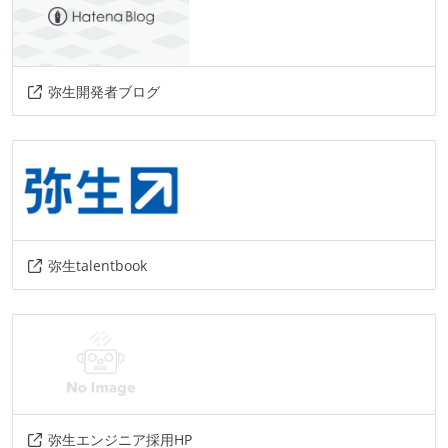
プロジェクト管理
jira
github
情報共有ツール
弥生開発者ブログ
slack
confluence
notion
AIツール
gemini
claude
その他
弥生talentbook
github-actions
fargate-lambda
jupyter-lab
sagemaker-studio
aurora
google-workspace
chatgpt-enterprise
mcp
prisma
pytorch
pandas
graphql
databricks
aws
弥生エンジニア採用HP