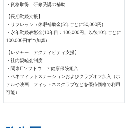
・資格取得、研修受講の補助
形で行っている
継続的なデプロイ（デリバリー）を行っている
【長期勤続支援】
・リフレッシュ休暇補助金(5年ごとに50,000円)
ワークフローの整備
・永年勤続表彰金(10年目：100,000円。以後10年ごとに
全てのコードをバージョン管理ツールで管理している
100,000円ずつ加算)
各メンバーが実装したコードのマージは Pull Request
【レジャー、アクティビティ支援】
ベースで行われる
・社内親睦会制度
自動（＝システム化され、1コマンドで実行できる）
・関東ITソフトウェア健康保険組合
ビルド、自動デプロイ環境が整備されている
・ベネフィットステーションおよびクラブオフ加入（ホ
オープンな情報共有
テルや映画、フィットネスクラブなどを優待価格で利用
可能）
ドキュメントの整備やペアプロ、モブワークなど、ナ
レッジの共有を積極的に行っている（属人性を減らす
取り組みをしている）
労働環境の自由度