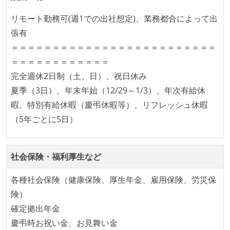
成技術は、基本的に最新版より1年以上ビハインドし
リモート勤務可(週1での出社想定)、業務都合によって出
ていない
張有
コード品質向上のための取り組み
＝＝＝＝＝＝＝＝＝＝＝＝＝＝＝＝＝＝＝＝＝＝＝＝＝
＝＝＝＝＝＝＝＝＝＝＝＝
本番にデプロイされるコードには、全てコードレビュ
完全週休2日制（土、日）、祝日休み
ーまたはペアプログラミングを実施している
夏季（3日）、年末年始（12/29～1/3）、年次有給休
何らかのコーディング規約をチーム全体で遵守するよ
暇、特別有給休暇（慶弔休暇等）、リフレッシュ休暇
うにしている
（5年ごとに5日）
テストの実施度
ほとんどの機能に受け入れテストを記述、実施してい
社会保険・福利厚生など
る
想定される複数環境での品質チェックを義務づけてい
各種社会保険（健康保険、厚生年金、雇用保険、労災保
る
険）
確定拠出年金
アジャイル実践状況
慶弔時お祝い金、お見舞い金