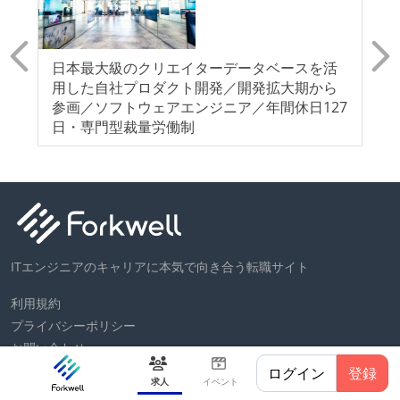
ベ
日本最大級のクリエイターデータベースを活
【
用した自社プロダクト開発／開発拡大期から
A
参画／ソフトウェアエンジニア／年間休日127
ェ
日・専門型裁量労働制
ITエンジニアのキャリアに本気で向き合う転職サイト
利用規約
プライバシーポリシー
お問い合わせ
ヘルプ
ログイン
登録
求人
イベント
運営会社