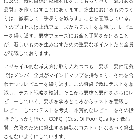
に反映、最終目標は継続利用をしてもらうべく「魅力ある
品質」を作り出すことにあります。弥生におけるものづく
りは、徹底して「手戻りを減らす」ことを意識している。
そのプロセスは上流フェーズからテストを意識し、レビュ
ーを繰り返す。要求フェーズにお金と手間をかけること
が、新しいものを生み出すための重要なポイントだと全員
が認識しております。
アジャイル的な考え方は取り入れつつも、要求、要件定義
ではメンバー全員がマインドマップを持ち寄り、それを合
わせつつレビューを繰り返す。この時点で既にテストを意
識し、テスト戦略を検討。そこから要求と要件をさらにレ
ビューしていく。要求を承るところからテストを意識し、
レビューしつつテストを考え、本質的なレビューをその段
階でしっかり行い、COPQ（Cost Of Poor Quality：低品
質、欠陥のために発生する無駄なコスト）はなるべく発生
させないようにしています。