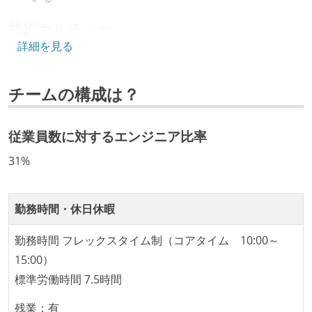
技術カルチャー
詳細を見る
CTO またはそれに準じる、技術やワークフローの標準
化を行う役割の人・部門が存在する
チームの構成は？
取締役（社内）または執行役員として、エンジニアリ
ング部門の人間が経営に参加している
従業員数に対するエンジニア比率
開発メンバーの裁量
31%
企画を決定する場に、実装を担当する開発メンバーが
参加している
タスクの見積もりは、実装を担当するメンバーが中心
勤務時間・休日休暇
となって行う
勤務時間 フレックスタイム制（コアタイム 10:00～
全体のスケジュール管理は、途中の成果を随時確認し
15:00）
ながら、納期または盛り込む機能を柔軟に調整する形
標準労働時間 7.5時間
で行う
プロダクトの開発言語やフレームワークなど主要な構
残業：有