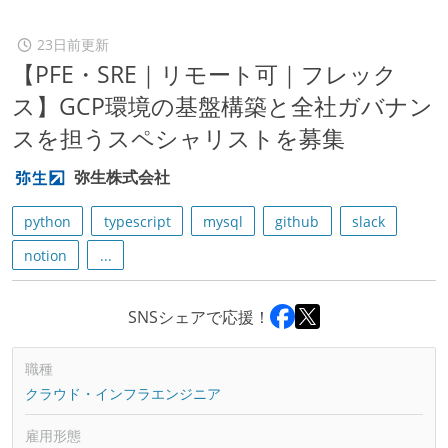
23日前更新
【PFE・SRE｜リモート可｜フレック
ス】GCP環境の基盤構築と全社ガバナン
スを担うスペシャリストを募集
弥生株式会社
python
typescript
mysql
github
slack
notion
...
SNSシェアで応援！
職種
クラウド・インフラエンジニア
雇用形態