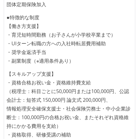
1ヶ月以下の短い期間でのイテレーション開発を実践
団体定期保険加入
している
●特徴的な制度
デイリーでスタンドアップミーティング、またはそれ
【働き方支援】
に準じるチーム内の打ち合わせを行っている
・育児短時間勤務（お子さんが小学校卒業まで）
イテレーションの最後などに、定期的にチームでふり
・UIターン転職の方への入社時転居費用補助
かえりミーティングを行っている
・奨学金返済手当
タスク見積もりの単位には絶対量（人日など）ではな
・副業制度（※適用条件あり）
く相対ポイントを用い、極力複数人の意見を調整する
形で行っている
【スキルアップ支援】
継続的なデプロイ（デリバリー）を行っている
・資格合格お祝い金・資格維持費支給
（税理士：科目ごとに50,000円または100,000円、公認
ワークフローの整備
会計士：短答式 150,000円 論文式 200,000円、
全てのコードをバージョン管理ツールで管理している
情報処理安全確保支援士・社会保険労務士・中小企業診
自動（＝システム化され、1コマンドで実行できる）
断士：100,000円の合格お祝い金、またそれぞれ資格維
ビルド、自動デプロイ環境が整備されている
持にかかる費用を支給）
・資格取得、研修受講の補助
オープンな情報共有