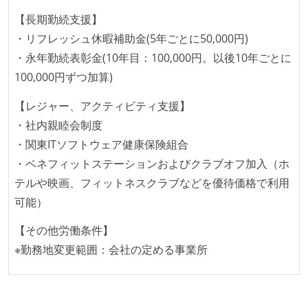
【長期勤続支援】
ドキュメントの整備やペアプロ、モブワークなど、ナ
・リフレッシュ休暇補助金(5年ごとに50,000円)
レッジの共有を積極的に行っている（属人性を減らす
・永年勤続表彰金(10年目：100,000円。以後10年ごとに
取り組みをしている）
100,000円ずつ加算)
労働環境の自由度
【レジャー、アクティビティ支援】
週4日リモート勤務のハイブリットワーク（週1出社）
・社内親睦会制度
フレックスタイム制または裁量労働制を採用している
・関東ITソフトウェア健康保険組合
メンバーの多様性
・ベネフィットステーションおよびクラブオフ加入（ホ
テルや映画、フィットネスクラブなどを優待価格で利用
外国籍の開発メンバーがいる
可能）
開発メンバーの新卒採用を実施している
【その他労働条件】
職業安定法に対応する記載事項
※勤務地変更範囲：会社の定める事業所
試用期間：あり（3ヶ月間）
受動喫煙防止措置：屋内禁煙（屋内に喫煙可能室設
置）