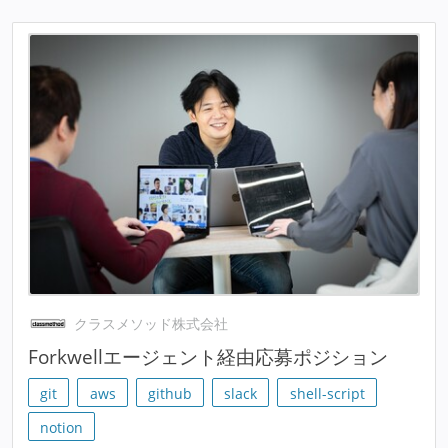
クラスメソッド株式会社
Forkwellエージェント経由応募ポジション
git
aws
github
slack
shell-script
notion