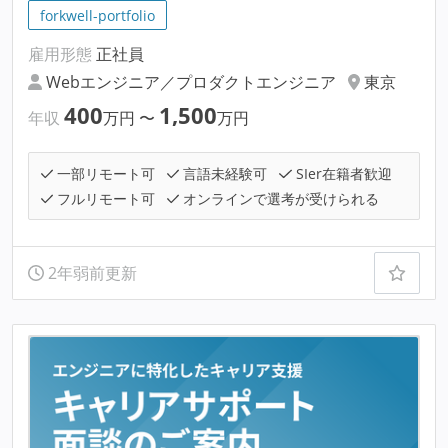
forkwell-portfolio
雇用形態
正社員
Webエンジニア／プロダクトエンジニア
東京
400
1,500
年収
万円
〜
万円
一部リモート可
言語未経験可
SIer在籍者歓迎
フルリモート可
オンラインで選考が受けられる
2年弱前更新