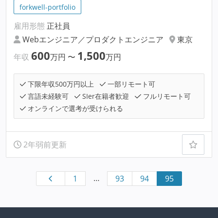
forkwell-portfolio
雇用形態
正社員
Webエンジニア／プロダクトエンジニア
東京
600
1,500
年収
万円
〜
万円
下限年収500万円以上
一部リモート可
言語未経験可
SIer在籍者歓迎
フルリモート可
オンラインで選考が受けられる
2年弱前更新
…
1
93
94
95