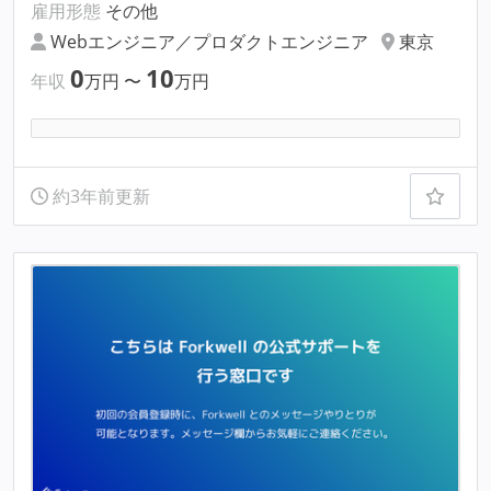
雇用形態
その他
Webエンジニア／プロダクトエンジニア
東京
0
10
年収
万円
〜
万円
約3年前更新