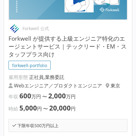
Forkwell 公式
Forkwell が提供する上級エンジニア特化のエ
ージェントサービス｜テックリード・EM・ス
タッフプラス向け
forkwell-portfolio
雇用形態
正社員,業務委託
Webエンジニア／プロダクトエンジニア
東京
600
2,000
年収
万円
〜
万円
5,000
20,000
時給
円
〜
円
下限年収500万円以上