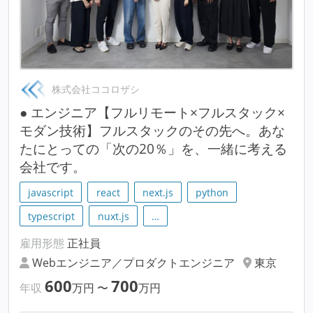
株式会社ココロザシ
● エンジニア【フルリモート×フルスタック×
モダン技術】フルスタックのその先へ。あな
たにとっての「次の20％」を、一緒に考える
会社です。
javascript
react
next.js
python
typescript
nuxt.js
…
雇用形態
正社員
Webエンジニア／プロダクトエンジニア
東京
600
700
年収
万円
〜
万円