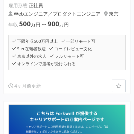
雇用形態
正社員
Webエンジニア／プロダクトエンジニア
東京
500
900
年収
万円
〜
万円
下限年収500万円以上
一部リモート可
SIer在籍者歓迎
コードレビュー文化
東京以外の求人
フルリモート可
オンラインで選考が受けられる
4ヶ月前更新