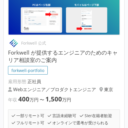
Forkwell 公式
Forkwell が提供するエンジニアのためのキャ
リア相談室のご案内
forkwell-portfolio
雇用形態
正社員
Webエンジニア／プロダクトエンジニア
東京
400
1,500
年収
万円
〜
万円
一部リモート可
言語未経験可
SIer在籍者歓迎
フルリモート可
オンラインで選考が受けられる