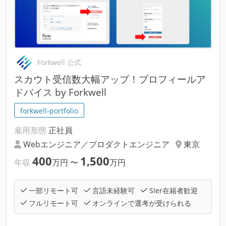
Forkwell 公式
スカウト受信数大幅アップ！プロフィールア
ドバイス by Forkwell
forkwell-portfolio
雇用形態
正社員
Webエンジニア／プロダクトエンジニア
東京
400
1,500
年収
万円
〜
万円
一部リモート可
言語未経験可
SIer在籍者歓迎
フルリモート可
オンラインで選考が受けられる