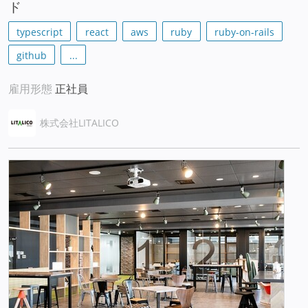
ド
typescript
react
aws
ruby
ruby-on-rails
github
...
雇用形態
正社員
株式会社LITALICO