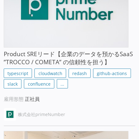
Product SREリード【企業のデータを預かるSaaS
”TROCCO / COMETA” の信頼性を担う】
typescript
cloudwatch
redash
github-actions
slack
confluence
...
雇用形態
正社員
株式会社primeNumber