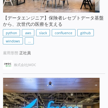
【データエンジニア】保険者レセプトデータ基盤
から、次世代の医療を支える
python
aws
slack
confluence
github
windows
...
雇用形態
正社員
株式会社JMDC