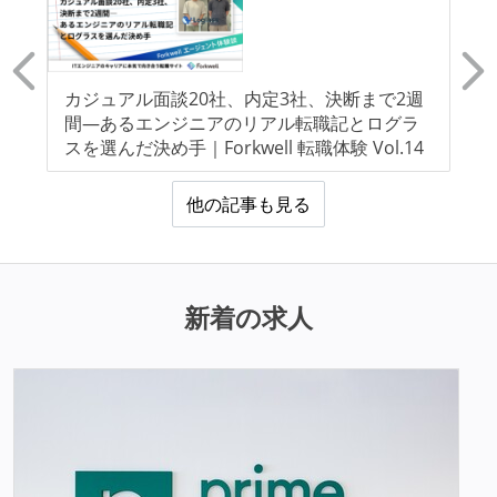
っ
カジュアル面談20社、内定3社、決断まで2週
I
間―あるエンジニアのリアル転職記とログラ
壁
スを選んだ決め手｜Forkwell 転職体験 Vol.14
他の記事も見る
新着の求人