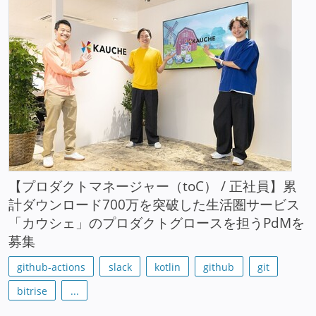
【プロダクトマネージャー（toC） / 正社員】累
計ダウンロード700万を突破した生活圏サービス
「カウシェ」のプロダクトグロースを担うPdMを
募集
github-actions
slack
kotlin
github
git
bitrise
...