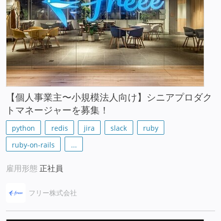
【個人事業主〜小規模法人向け】シニアプロダク
トマネージャーを募集！
python
redis
jira
slack
ruby
ruby-on-rails
...
雇用形態
正社員
フリー株式会社