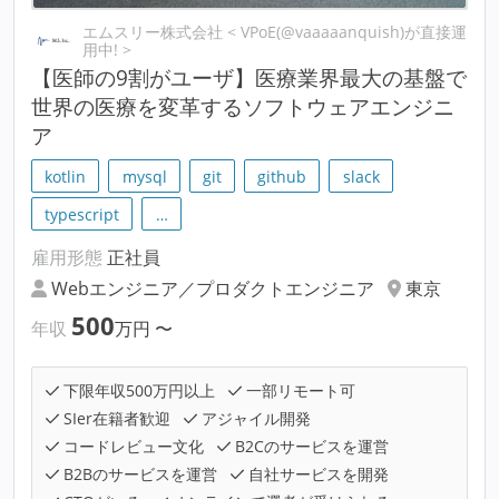
エムスリー株式会社 < VPoE(@vaaaaanquish)が直接運
用中! >
【医師の9割がユーザ】医療業界最大の基盤で
世界の医療を変革するソフトウェアエンジニ
ア
kotlin
mysql
git
github
slack
typescript
…
雇用形態
正社員
Webエンジニア／プロダクトエンジニア
東京
500
年収
万円
〜
下限年収500万円以上
一部リモート可
SIer在籍者歓迎
アジャイル開発
コードレビュー文化
B2Cのサービスを運営
B2Bのサービスを運営
自社サービスを開発