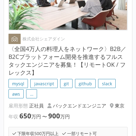
株式会社シェアダイン
〈全国4万人の料理人をネットワーク〉B2B／
B2Cプラットフォーム開発を推進するフルス
タックエンジニアを募集！【リモートOK / フ
レックス】
mysql
javascript
git
github
slack
aws
…
雇用形態
正社員
バックエンドエンジニア
東京
650
900
年収
万円
〜
万円
下限年収500万円以上
一部リモート可