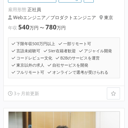
雇用形態
正社員
Webエンジニア／プロダクトエンジニア
東京
540
780
年収
万円
〜
万円
下限年収500万円以上
一部リモート可
言語未経験可
SIer在籍者歓迎
アジャイル開発
コードレビュー文化
B2Bのサービスを運営
東京以外の求人
自社サービスを開発
フルリモート可
オンラインで選考が受けられる
3ヶ月前更新