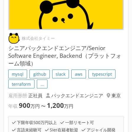
株式会社タイミー
シニアバックエンドエンジニア/Senior
Software Engineer, Backend（プラットフォ
ーム領域）
mysql
github
slack
aws
typescript
terraform
…
雇用形態
正社員
バックエンドエンジニア
東京
900
1,200
年収
万円
〜
万円
下限年収500万円以上
一部リモート可
言語未経験可
SIer在籍者歓迎
アジャイル開発