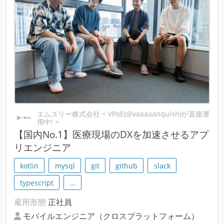
エムスリー株式会社 < VPoE(@vaaaaanquish)が直接運
用中! >
【国内No.1】医療現場のDXを加速させるアプ
リエンジニア
kotlin
mysql
git
github
slack
typescript
…
雇用形態
正社員
モバイルエンジニア（クロスプラットフォーム）