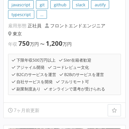
javascript
git
github
slack
autify
typescript
…
雇用形態
正社員
フロントエンドエンジニア
東京
750
1,200
年収
万円
〜
万円
下限年収500万円以上
SIer在籍者歓迎
アジャイル開発
コードレビュー文化
B2Cのサービスを運営
B2Bのサービスを運営
自社サービスを開発
フルリモート可
副業制度あり
オンラインで選考が受けられる
7ヶ月前更新