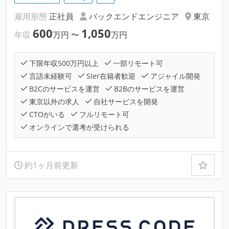
雇用形態
正社員
バックエンドエンジニア
東京
600
1,050
年収
万円
〜
万円
下限年収500万円以上
一部リモート可
言語未経験可
SIer在籍者歓迎
アジャイル開発
B2Cのサービスを運営
B2Bのサービスを運営
東京以外の求人
自社サービスを開発
CTOがいる
フルリモート可
オンラインで選考が受けられる
約1ヶ月前更新