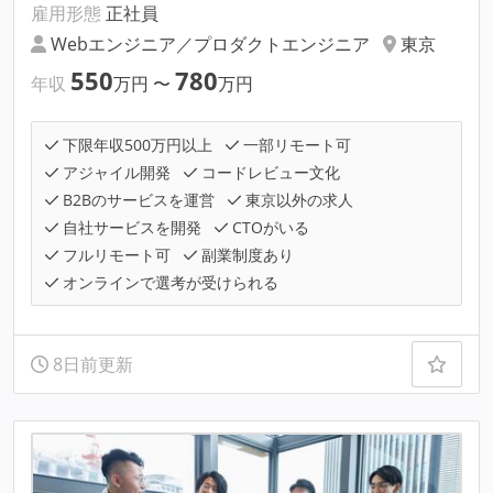
雇用形態
正社員
Webエンジニア／プロダクトエンジニア
東京
550
780
年収
万円
〜
万円
下限年収500万円以上
一部リモート可
アジャイル開発
コードレビュー文化
B2Bのサービスを運営
東京以外の求人
自社サービスを開発
CTOがいる
フルリモート可
副業制度あり
オンラインで選考が受けられる
8日前更新