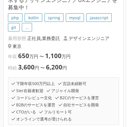
募集中！
php
kotlin
spring
mysql
javascript
git
…
雇用形態
正社員,業務委託
デザインエンジニア
東京
650
1,100
年収
万円
〜
万円
3,600
6,200
時給
円
〜
円
下限年収500万円以上
言語未経験可
SIer在籍者歓迎
アジャイル開発
コードレビュー文化
B2Cのサービスを運営
B2Bのサービスを運営
自社サービスを開発
CTOがいる
フルリモート可
オンラインで選考が受けられる