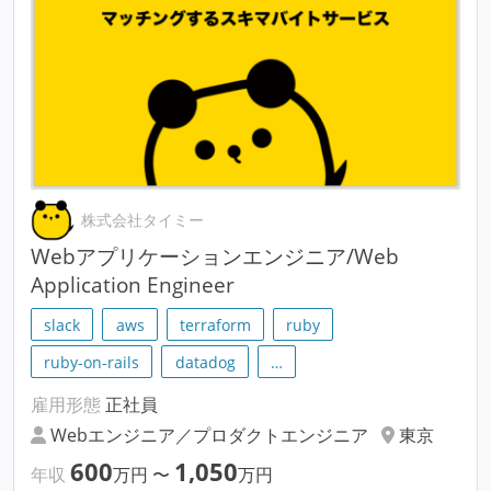
株式会社タイミー
Webアプリケーションエンジニア/Web
Application Engineer
slack
aws
terraform
ruby
ruby-on-rails
datadog
…
雇用形態
正社員
Webエンジニア／プロダクトエンジニア
東京
600
1,050
年収
万円
〜
万円