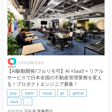
COSOJI株式会社
【AI駆動開発/フルリモ可】AI ×SaaS × リアル
サービスで日本全国の不動産管理業務を変え
る！プロダクトエンジニア募集！
php
kotlin
mysql
git
github
slack
…
雇用形態
正社員,業務委託