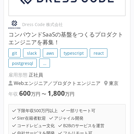
Dress Code 株式会社
コンパウンドSaaSの基盤をつくるプロダクト
エンジニアを募集！
git
slack
aws
typescript
react
postgresql
…
雇用形態
正社員
Webエンジニア／プロダクトエンジニア
東京
600
1,800
年収
万円
〜
万円
下限年収500万円以上
一部リモート可
SIer在籍者歓迎
アジャイル開発
コードレビュー文化
B2Bのサービスを運営
自社サービスを開発
フルリモート可