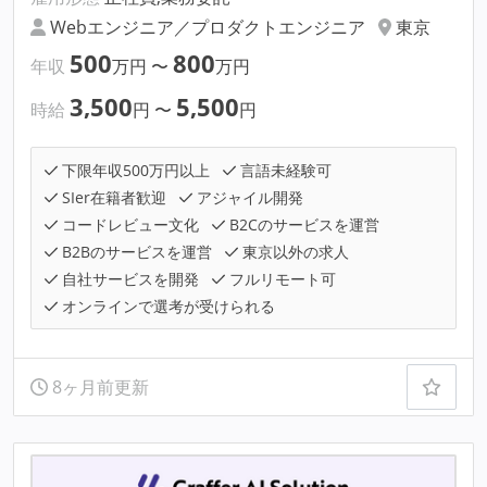
Webエンジニア／プロダクトエンジニア
東京
500
800
年収
万円
〜
万円
3,500
5,500
時給
円
〜
円
下限年収500万円以上
言語未経験可
SIer在籍者歓迎
アジャイル開発
コードレビュー文化
B2Cのサービスを運営
B2Bのサービスを運営
東京以外の求人
自社サービスを開発
フルリモート可
オンラインで選考が受けられる
8ヶ月前更新