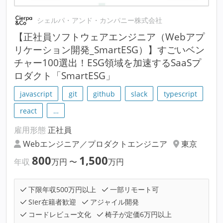
シェルパ・アンド・カンパニー株式会社
【正社員ソフトウェアエンジニア（Webアプ
リケーション開発_SmartESG）】すごいベン
チャー100選出！ESG領域を加速するSaaSプ
ロダクト「SmartESG」
javascript
git
github
slack
typescript
react
…
雇用形態
正社員
Webエンジニア／プロダクトエンジニア
東京
800
1,500
年収
万円
〜
万円
下限年収500万円以上
一部リモート可
SIer在籍者歓迎
アジャイル開発
コードレビュー文化
椅子が定価6万円以上