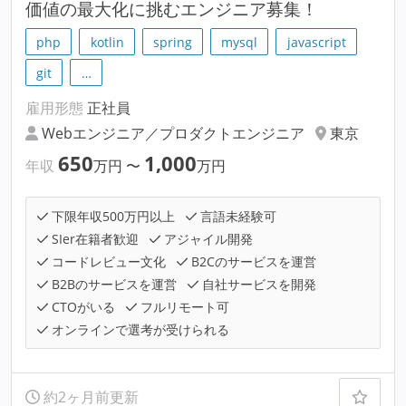
価値の最大化に挑むエンジニア募集！
php
kotlin
spring
mysql
javascript
git
…
雇用形態
正社員
Webエンジニア／プロダクトエンジニア
東京
650
1,000
年収
万円
〜
万円
下限年収500万円以上
言語未経験可
SIer在籍者歓迎
アジャイル開発
コードレビュー文化
B2Cのサービスを運営
B2Bのサービスを運営
自社サービスを開発
CTOがいる
フルリモート可
オンラインで選考が受けられる
約2ヶ月前更新