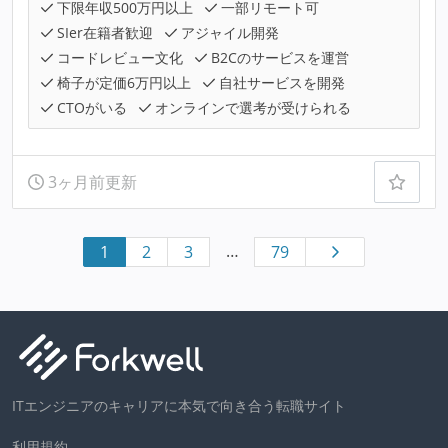
下限年収500万円以上
一部リモート可
SIer在籍者歓迎
アジャイル開発
コードレビュー文化
B2Cのサービスを運営
椅子が定価6万円以上
自社サービスを開発
CTOがいる
オンラインで選考が受けられる
3ヶ月前更新
…
1
2
3
79
ITエンジニアのキャリアに本気で向き合う転職サイト
利用規約