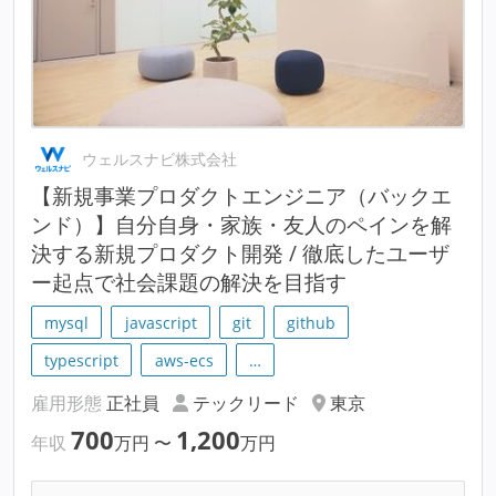
ウェルスナビ株式会社
【新規事業プロダクトエンジニア（バックエ
ンド）】自分自身・家族・友人のペインを解
決する新規プロダクト開発 / 徹底したユーザ
ー起点で社会課題の解決を目指す
mysql
javascript
git
github
typescript
aws-ecs
…
雇用形態
正社員
テックリード
東京
700
1,200
年収
万円
〜
万円