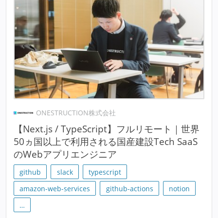
ONESTRUCTION株式会社
【Next.js / TypeScript】フルリモート｜世界
50ヵ国以上で利用される国産建設Tech SaaS
のWebアプリエンジニア
github
slack
typescript
amazon-web-services
github-actions
notion
…