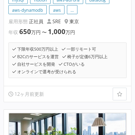
aws-dynamodb
aws
…
雇用形態
正社員
SRE
東京
650
1,000
年収
万円
〜
万円
下限年収500万円以上
一部リモート可
B2Cのサービスを運営
椅子が定価6万円以上
自社サービスを開発
CTOがいる
オンラインで選考が受けられる
12ヶ月前更新