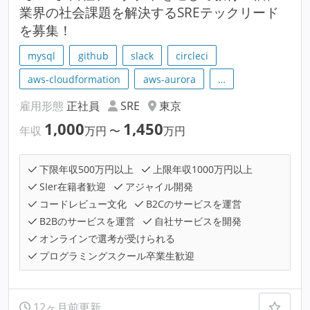
業界の社会課題を解決するSREテックリード
を募集！
mysql
github
slack
circleci
aws-cloudformation
aws-aurora
…
雇用形態
正社員
SRE
東京
1,000
1,450
年収
万円
〜
万円
下限年収500万円以上
上限年収1000万円以上
SIer在籍者歓迎
アジャイル開発
コードレビュー文化
B2Cのサービスを運営
B2Bのサービスを運営
自社サービスを開発
オンラインで選考が受けられる
プログラミングスクール卒業生歓迎
12ヶ月前更新