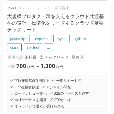
エムシーディースリー株式会社
大規模プロダクト群を支えるクラウド共通基
盤の設計・標準化をリードするクラウド基盤
テックリード
javascript
express
mysql
github
slack
circleci
…
雇用形態
正社員
テックリード
東京
700
1,300
年収
万円
〜
万円
下限年収500万円以上
一部リモート可
SIer在籍者歓迎
アジャイル開発
コードレビュー文化
B2Bのサービスを運営
自社サービスを開発
CTOがいる
オンラインで選考が受けられる