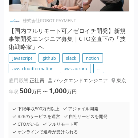
株式会社ROBOT PAYMENT
【国内フルリモート可／ゼロイチ開発】新規
事業開発エンジニア募集｜CTO室直下の「技
術戦略家」へ
javascript
github
slack
notion
aws-cloudformation
aws-aurora
…
雇用形態
正社員
バックエンドエンジニア
東京
500
1,000
年収
万円
〜
万円
下限年収500万円以上
アジャイル開発
B2Bのサービスを運営
自社サービスを開発
CTOがいる
フルリモート可
オンラインで選考が受けられる