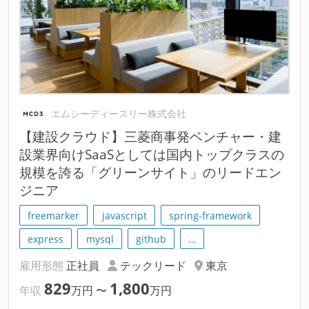
エムシーディースリー株式会社
【建設クラウド】三菱商事発ベンチャー・建
設業界向けSaaSとしては国内トップクラスの
規模を誇る「グリーンサイト」のリードエン
ジニア
freemarker
javascript
spring-framework
express
mysql
github
…
雇用形態
正社員
テックリード
東京
829
1,800
年収
万円
〜
万円