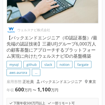
ウェルスナビ株式会社
【バックエンドエンジニア（ID認証基盤）/最
先端の認証技術】三菱UFJグループ6,000万人
の顧客基盤にアプローチするプラットフォー
ム実現に向けたウェルスナビIDの基盤構築
mysql
github
slack
notion
fargate
aws-aurora
…
雇用形態
正社員
バックエンドエンジニア
東京
600
1,100
年収
万円
〜
万円
下限年収500万円以上
一部リモート可