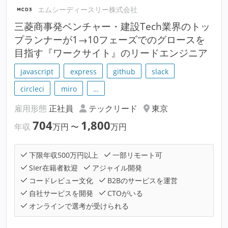
エムシーディースリー株式会社
三菱商事発ベンチャー・建設Tech業界のトッ
プランナーが1→10フェーズでのグロースを
目指す『ワークサイト』のリードエンジニア
javascript
express
github
slack
circleci
miro
…
雇用形態
正社員
テックリード
東京
704
1,800
年収
万円
〜
万円
下限年収500万円以上
一部リモート可
SIer在籍者歓迎
アジャイル開発
コードレビュー文化
B2Bのサービスを運営
自社サービスを開発
CTOがいる
オンラインで選考が受けられる