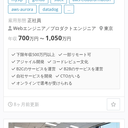
aws-aurora
datadog
…
雇用形態
正社員
Webエンジニア／プロダクトエンジニア
東京
700
1,050
年収
万円
〜
万円
下限年収500万円以上
一部リモート可
アジャイル開発
コードレビュー文化
B2Cのサービスを運営
B2Bのサービスを運営
自社サービスを開発
CTOがいる
オンラインで選考が受けられる
8ヶ月前更新