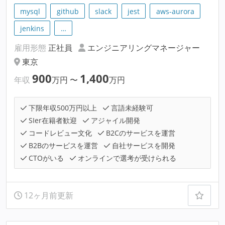
mysql
github
slack
jest
aws-aurora
jenkins
…
雇用形態
正社員
エンジニアリングマネージャー
東京
900
1,400
年収
万円
〜
万円
下限年収500万円以上
言語未経験可
SIer在籍者歓迎
アジャイル開発
コードレビュー文化
B2Cのサービスを運営
B2Bのサービスを運営
自社サービスを開発
CTOがいる
オンラインで選考が受けられる
12ヶ月前更新