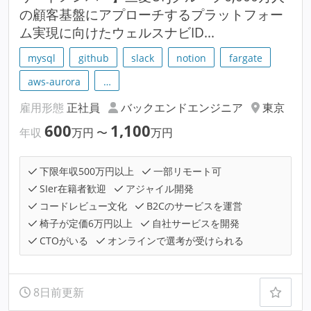
の顧客基盤にアプローチするプラットフォー
ム実現に向けたウェルスナビID...
mysql
github
slack
notion
fargate
aws-aurora
…
雇用形態
正社員
バックエンドエンジニア
東京
600
1,100
年収
万円
〜
万円
下限年収500万円以上
一部リモート可
SIer在籍者歓迎
アジャイル開発
コードレビュー文化
B2Cのサービスを運営
椅子が定価6万円以上
自社サービスを開発
CTOがいる
オンラインで選考が受けられる
8日前更新