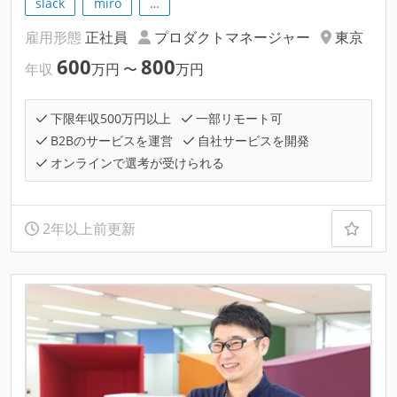
slack
miro
…
雇用形態
正社員
プロダクトマネージャー
東京
600
800
年収
万円
〜
万円
下限年収500万円以上
一部リモート可
B2Bのサービスを運営
自社サービスを開発
オンラインで選考が受けられる
2年以上前更新