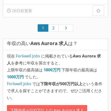
26日前更新
1
2
年収の高い
Aws Aurora 求人
は？
現在
Forkwell Jobs
に掲載されている
Aws Aurora 求
人
を参考に年収を算出すると、
上限年収の最高値は
1800
万円
下限年収の最高値は
1000
万円
でした。
Forkwell Jobs
では
下限年収が500万円以上
という条件
で求人を探すことができますので、ぜひご活用くださ
い。
下限年収が500万以上の Aws Aurora 求人