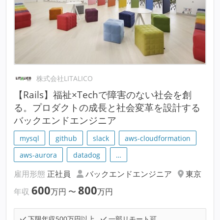
株式会社LITALICO
【Rails】福祉×Techで障害のない社会を創
る。プロダクトの成長と社会変革を設計する
バックエンドエンジニア
mysql
github
slack
aws-cloudformation
aws-aurora
datadog
…
雇用形態
正社員
バックエンドエンジニア
東京
600
800
年収
万円
〜
万円
下限年収500万円以上
一部リモート可