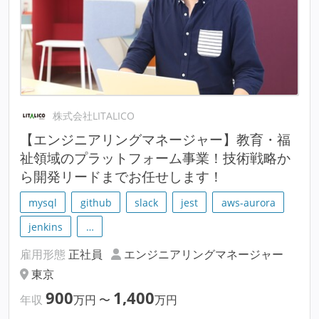
株式会社LITALICO
【エンジニアリングマネージャー】教育・福
祉領域のプラットフォーム事業！技術戦略か
ら開発リードまでお任せします！
mysql
github
slack
jest
aws-aurora
jenkins
…
雇用形態
正社員
エンジニアリングマネージャー
東京
900
1,400
年収
万円
〜
万円