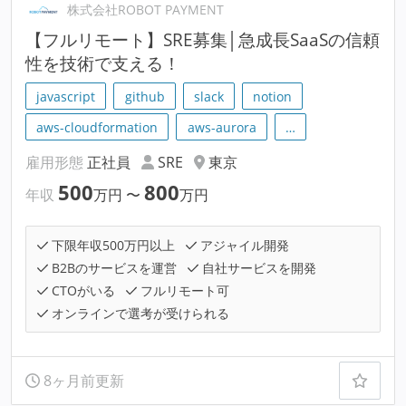
株式会社ROBOT PAYMENT
【フルリモート】SRE募集│急成長SaaSの信頼
性を技術で支える！
javascript
github
slack
notion
aws-cloudformation
aws-aurora
…
雇用形態
正社員
SRE
東京
500
800
年収
万円
〜
万円
下限年収500万円以上
アジャイル開発
B2Bのサービスを運営
自社サービスを開発
CTOがいる
フルリモート可
オンラインで選考が受けられる
8ヶ月前更新