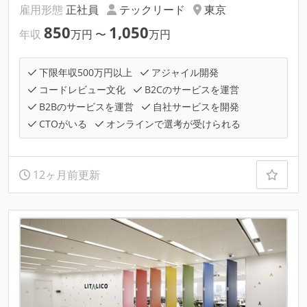
雇用形態
正社員
テックリード
東京
850
1,050
年収
万円
〜
万円
下限年収500万円以上
アジャイル開発
コードレビュー文化
B2Cのサービスを運営
B2Bのサービスを運営
自社サービスを開発
CTOがいる
オンラインで選考が受けられる
12ヶ月前更新