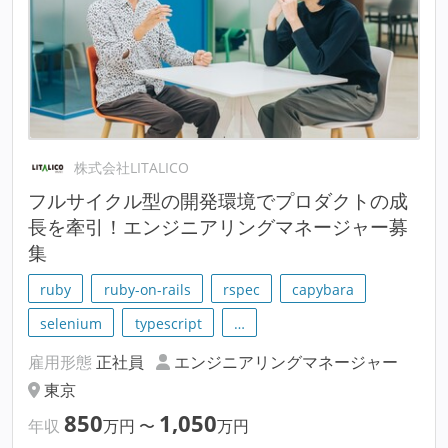
株式会社LITALICO
フルサイクル型の開発環境でプロダクトの成
長を牽引！エンジニアリングマネージャー募
集
ruby
ruby-on-rails
rspec
capybara
selenium
typescript
…
雇用形態
正社員
エンジニアリングマネージャー
東京
850
1,050
年収
万円
〜
万円