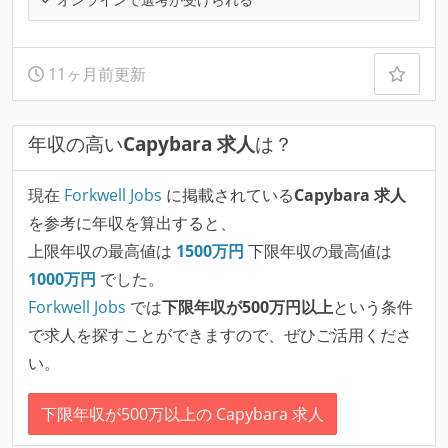
11ヶ月前更新
年収の高い
Capybara 求人
は？
現在
Forkwell Jobs
に掲載されている
Capybara 求人
を参考に年収を算出すると、
上限年収の最高値は
1500
万円
下限年収の最高値は
1000
万円
でした。
Forkwell Jobs
では
下限年収が500万円以上
という条件
で求人を探すことができますので、ぜひご活用くださ
い。
下限年収が500万以上の Capybara 求人