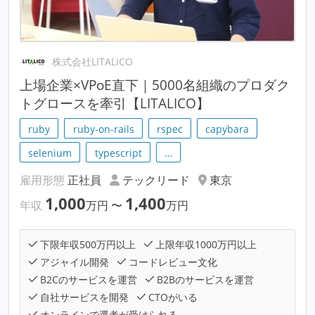
株式会社LITALICO
上場企業×VPoE直下｜5000名組織のプロダク
トグロースを牽引【LITALICO】
ruby
ruby-on-rails
rspec
capybara
selenium
typescript
…
雇用形態
正社員
テックリード
東京
1,000
1,400
年収
万円
〜
万円
下限年収500万円以上
上限年収1000万円以上
アジャイル開発
コードレビュー文化
B2Cのサービスを運営
B2Bのサービスを運営
自社サービスを開発
CTOがいる
オンラインで選考が受けられる