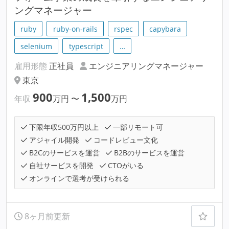
ングマネージャー
ruby
ruby-on-rails
rspec
capybara
selenium
typescript
…
雇用形態
正社員
エンジニアリングマネージャー
東京
900
1,500
年収
万円
〜
万円
下限年収500万円以上
一部リモート可
アジャイル開発
コードレビュー文化
B2Cのサービスを運営
B2Bのサービスを運営
自社サービスを開発
CTOがいる
オンラインで選考が受けられる
8ヶ月前更新