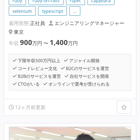
ruby
ruby-on-rails
rspec
capybara
selenium
typescript
…
雇用形態
正社員
エンジニアリングマネージャー
東京
900
1,400
年収
万円
〜
万円
下限年収500万円以上
アジャイル開発
コードレビュー文化
B2Cのサービスを運営
B2Bのサービスを運営
自社サービスを開発
CTOがいる
オンラインで選考が受けられる
12ヶ月前更新