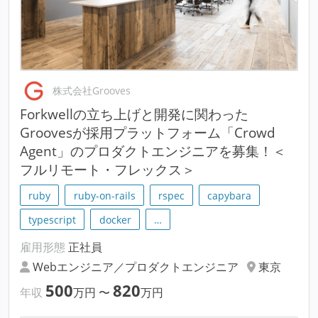
株式会社Grooves
Forkwellの立ち上げと開発に関わった
Groovesが採用プラットフォーム「Crowd
Agent」のプロダクトエンジニアを募集！＜
フルリモート・フレックス＞
ruby
ruby-on-rails
rspec
capybara
typescript
docker
…
雇用形態
正社員
Webエンジニア／プロダクトエンジニア
東京
500
820
年収
万円
〜
万円