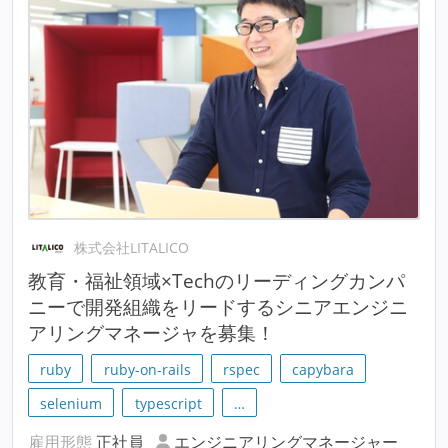
株式会社LITALICO
教育・福祉領域×Techのリーディングカンパ
ニーで開発組織をリードするシニアエンジニ
アリングマネージャを募集！
ruby
ruby-on-rails
rspec
capybara
selenium
typescript
…
雇用形態
正社員
エンジニアリングマネージャー