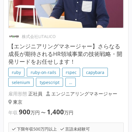
株式会社LITALICO
【エンジニアリングマネージャー】さらなる
成長が期待されるHR領域事業の技術戦略・開
発リードをお任せします！
ruby
ruby-on-rails
rspec
capybara
selenium
typescript
…
雇用形態
正社員
エンジニアリングマネージャー
東京
900
1,400
年収
万円
〜
万円
下限年収500万円以上
言語未経験可