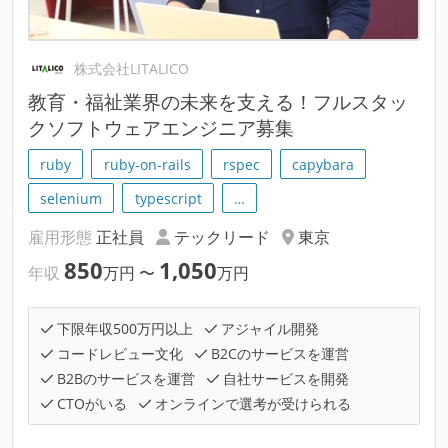
株式会社LITALICO
教育・福祉業界の未来を支える！フルスタッ
クソフトウェアエンジニア募集
ruby
ruby-on-rails
rspec
capybara
selenium
typescript
…
雇用形態
正社員
テックリード
東京
850
1,050
年収
万円
〜
万円
下限年収500万円以上
アジャイル開発
コードレビュー文化
B2Cのサービスを運営
B2Bのサービスを運営
自社サービスを開発
CTOがいる
オンラインで選考が受けられる