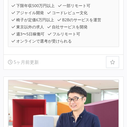
下限年収500万円以上
一部リモート可
アジャイル開発
コードレビュー文化
椅子が定価6万円以上
B2Bのサービスを運営
東京以外の求人
自社サービスを開発
週3〜5日稼働可
フルリモート可
オンラインで選考が受けられる
5ヶ月前更新