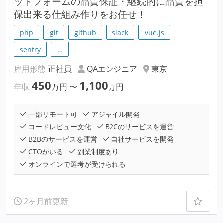
ットフォームの品質保証・継続的に品質を担
保出来る仕組み作りをお任せ！
php
git
github
slack
vue.js
sentry
…
雇用形態
正社員
QAエンジニア
東京
450
1,100
年収
万円
〜
万円
一部リモート可
アジャイル開発
コードレビュー文化
B2Cのサービスを運営
B2Bのサービスを運営
自社サービスを開発
CTOがいる
副業制度あり
オンラインで選考が受けられる
2ヶ月前更新