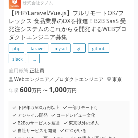
株式会社タノム
【PHP/Laravel/Vue.js】フルリモートOK/フ
レックス 食品業界のDXを推進！B2B SasS 受
発注システムのこれからを開発するWEBプロ
ダクトエンジニア募集
php
laravel
mysql
git
github
slack
…
雇用形態
正社員
Webエンジニア／プロダクトエンジニア
東京
600
1,000
年収
万円
〜
万円
下限年収500万円以上
一部リモート可
アジャイル開発
コードレビュー文化
B2Bのサービスを運営
東京以外の求人
自社サービスを開発
CTOがいる