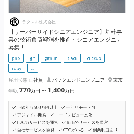
ラクスル株式会社
【サーバーサイドシニアエンジニア】基幹事
業の技術負債解消を推進・シニアエンジニア
募集！
php
git
github
slack
clickup
ruby
…
雇用形態
正社員
バックエンドエンジニア
東京
770
1,400
年収
万円
〜
万円
下限年収500万円以上
一部リモート可
アジャイル開発
コードレビュー文化
B2Cのサービスを運営
B2Bのサービスを運営
自社サービスを開発
CTOがいる
副業制度あり