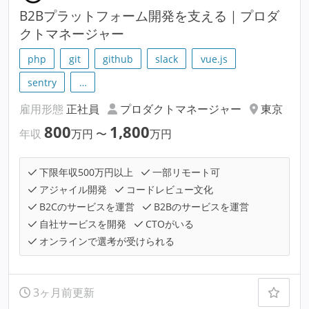
B2Bプラットフォーム開発を支える｜プロダ
クトマネージャー
php
git
github
slack
vue.js
sentry
…
雇用形態
正社員
プロダクトマネージャー
東京
800
1,800
年収
万円
〜
万円
下限年収500万円以上
一部リモート可
アジャイル開発
コードレビュー文化
B2Cのサービスを運営
B2Bのサービスを運営
自社サービスを開発
CTOがいる
オンラインで選考が受けられる
3ヶ月前更新