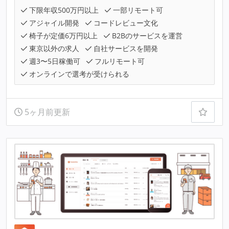
下限年収500万円以上
一部リモート可
アジャイル開発
コードレビュー文化
椅子が定価6万円以上
B2Bのサービスを運営
東京以外の求人
自社サービスを開発
週3〜5日稼働可
フルリモート可
オンラインで選考が受けられる
5ヶ月前更新