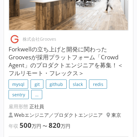
株式会社Grooves
Forkwellの立ち上げと開発に関わった
Groovesが採用プラットフォーム「Crowd
Agent」のプロダクトエンジニアを募集！＜
フルリモート・フレックス＞
mysql
git
github
slack
redis
sentry
…
雇用形態
正社員
Webエンジニア／プロダクトエンジニア
東京
500
820
年収
万円
〜
万円