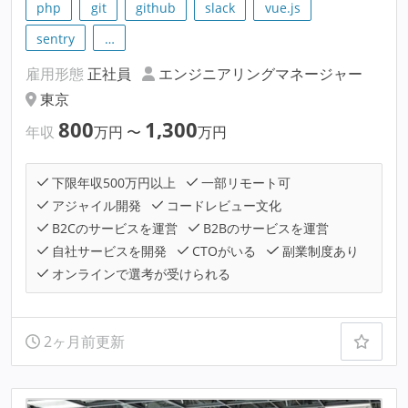
php
git
github
slack
vue.js
sentry
…
雇用形態
正社員
エンジニアリングマネージャー
東京
800
1,300
年収
万円
〜
万円
下限年収500万円以上
一部リモート可
アジャイル開発
コードレビュー文化
B2Cのサービスを運営
B2Bのサービスを運営
自社サービスを開発
CTOがいる
副業制度あり
オンラインで選考が受けられる
2ヶ月前更新