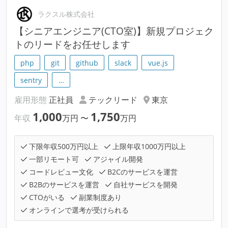
ラクスル株式会社
【シニアエンジニア(CTO室)】新規プロジェク
トのリードをお任せします
php
git
github
slack
vue.js
sentry
…
雇用形態
正社員
テックリード
東京
1,000
1,750
年収
万円
〜
万円
下限年収500万円以上
上限年収1000万円以上
一部リモート可
アジャイル開発
コードレビュー文化
B2Cのサービスを運営
B2Bのサービスを運営
自社サービスを開発
CTOがいる
副業制度あり
オンラインで選考が受けられる