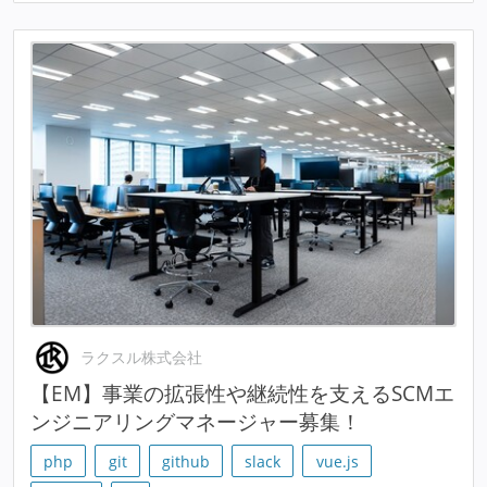
ラクスル株式会社
【EM】事業の拡張性や継続性を支えるSCMエ
ンジニアリングマネージャー募集！
php
git
github
slack
vue.js