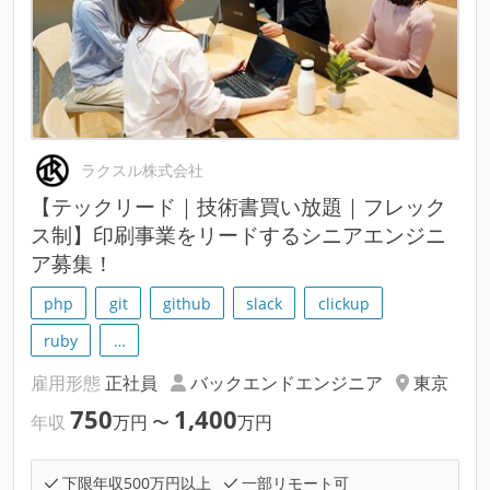
ラクスル株式会社
【テックリード｜技術書買い放題｜フレック
ス制】印刷事業をリードするシニアエンジニ
ア募集！
php
git
github
slack
clickup
ruby
…
雇用形態
正社員
バックエンドエンジニア
東京
750
1,400
年収
万円
〜
万円
下限年収500万円以上
一部リモート可