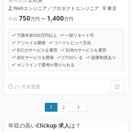
Webエンジニア／プロダクトエンジニア
東京
750
1,400
年収
万円
〜
万円
下限年収500万円以上
一部リモート可
アジャイル開発
コードレビュー文化
B2Cのサービスを運営
B2Bのサービスを運営
自社サービスを開発
CTOがいる
副業制度あり
オンラインで選考が受けられる
2ヶ月前更新
1
2
年収の高い
Clickup 求人
は？