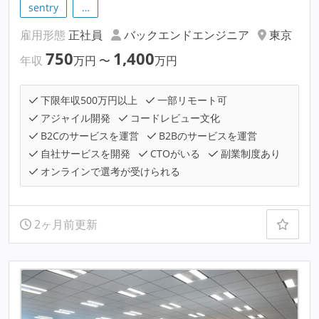
sentry
…
雇用形態
正社員
バックエンドエンジニア
東京
750
1,400
年収
万円
〜
万円
下限年収500万円以上
一部リモート可
アジャイル開発
コードレビュー文化
B2Cのサービスを運営
B2Bのサービスを運営
自社サービスを開発
CTOがいる
副業制度あり
オンラインで選考が受けられる
2ヶ月前更新