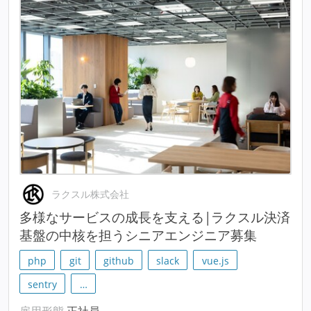
ラクスル株式会社
多様なサービスの成長を支える|ラクスル決済
基盤の中核を担うシニアエンジニア募集
php
git
github
slack
vue.js
sentry
…
雇用形態
正社員