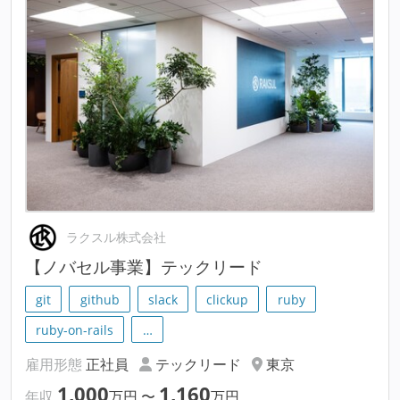
ラクスル株式会社
【ノバセル事業】テックリード
git
github
slack
clickup
ruby
ruby-on-rails
…
雇用形態
正社員
テックリード
東京
1,000
1,160
年収
万円
〜
万円