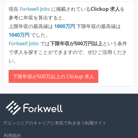
現在
Forkwell Jobs
に掲載されている
Clickup 求人
を
参考に年収を算出すると、
上限年収の最高値は
1800
万円
下限年収の最高値は
1040
万円
でした。
Forkwell Jobs
では
下限年収が500万円以上
という条件
で求人を探すことができますので、ぜひご活用くださ
い。
下限年収が500万以上の Clickup 求人
ITエンジニアのキャリアに本気で向き合う転職サイト
利用規約