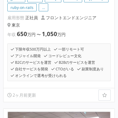
ruby-on-rails
…
雇用形態
正社員
フロントエンドエンジニア
東京
650
1,050
年収
万円
〜
万円
下限年収500万円以上
一部リモート可
アジャイル開発
コードレビュー文化
B2Cのサービスを運営
B2Bのサービスを運営
自社サービスを開発
CTOがいる
副業制度あり
オンラインで選考が受けられる
2ヶ月前更新