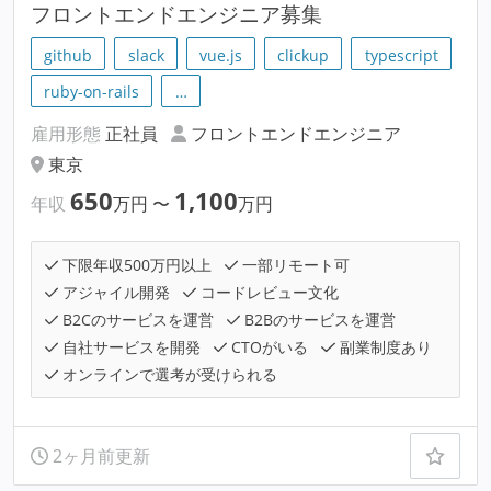
フロントエンドエンジニア募集
github
slack
vue.js
clickup
typescript
ruby-on-rails
…
雇用形態
正社員
フロントエンドエンジニア
東京
650
1,100
年収
万円
〜
万円
下限年収500万円以上
一部リモート可
アジャイル開発
コードレビュー文化
B2Cのサービスを運営
B2Bのサービスを運営
自社サービスを開発
CTOがいる
副業制度あり
オンラインで選考が受けられる
2ヶ月前更新