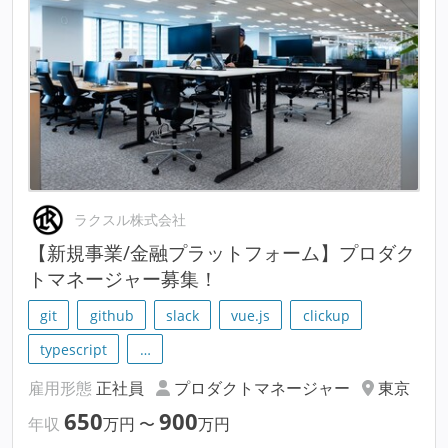
ラクスル株式会社
【新規事業/金融プラットフォーム】プロダク
トマネージャー募集！
git
github
slack
vue.js
clickup
typescript
…
雇用形態
正社員
プロダクトマネージャー
東京
650
900
年収
万円
〜
万円