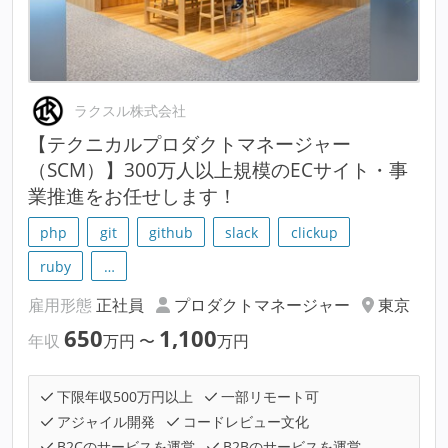
ラクスル株式会社
【テクニカルプロダクトマネージャー
（SCM）】300万人以上規模のECサイト・事
業推進をお任せします！
php
git
github
slack
clickup
ruby
…
雇用形態
正社員
プロダクトマネージャー
東京
650
1,100
年収
万円
〜
万円
下限年収500万円以上
一部リモート可
アジャイル開発
コードレビュー文化
B2Cのサービスを運営
B2Bのサービスを運営