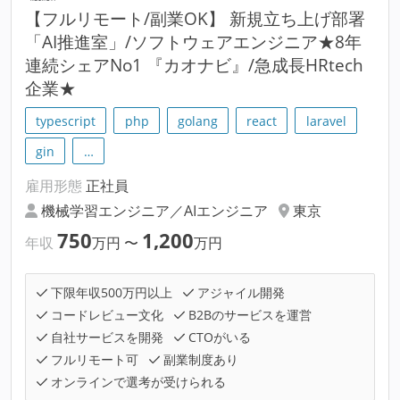
【フルリモート/副業OK】 新規立ち上げ部署
「AI推進室」/ソフトウェアエンジニア★8年
連続シェアNo1 『カオナビ』/急成長HRtech
企業★
typescript
php
golang
react
laravel
gin
…
雇用形態
正社員
機械学習エンジニア／AIエンジニア
東京
750
1,200
年収
万円
〜
万円
下限年収500万円以上
アジャイル開発
コードレビュー文化
B2Bのサービスを運営
自社サービスを開発
CTOがいる
フルリモート可
副業制度あり
オンラインで選考が受けられる