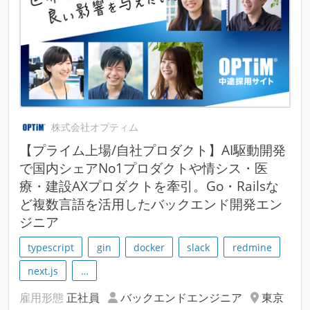
株式会社オプティム
【プライム上場/自社プロダクト】AI駆動開発
で国内シェアNo1プロダクトや情シス・医
療・建設AXプロダクトを牽引。Go・Railsな
ど複数言語を活用したバックエンド開発エン
ジニア
typescript
gin
docker
slack
redmine
next.js
…
雇用形態
正社員
バックエンドエンジニア
東京