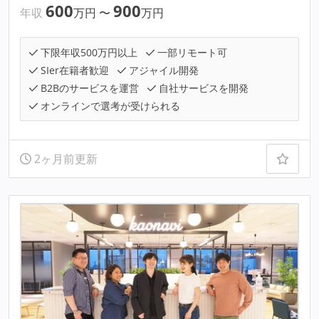
600
900
年収
万円
〜
万円
下限年収500万円以上
一部リモート可
SIer在籍者歓迎
アジャイル開発
B2Bのサービスを運営
自社サービスを開発
オンラインで選考が受けられる
2ヶ月前更新