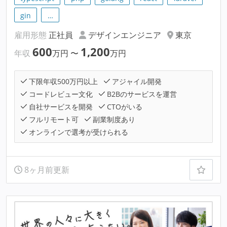
gin
…
雇用形態
正社員
デザインエンジニア
東京
600
1,200
年収
万円
〜
万円
下限年収500万円以上
アジャイル開発
コードレビュー文化
B2Bのサービスを運営
自社サービスを開発
CTOがいる
フルリモート可
副業制度あり
オンラインで選考が受けられる
8ヶ月前更新