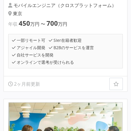
モバイルエンジニア（クロスプラットフォーム）
東京
450
700
年収
万円
〜
万円
一部リモート可
SIer在籍者歓迎
アジャイル開発
B2Bのサービスを運営
自社サービスを開発
オンラインで選考が受けられる
2ヶ月前更新