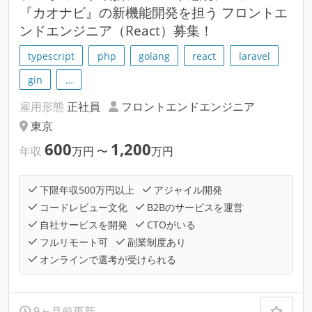
『カオナビ』の新機能開発を担う フロントエ
ンドエンジニア（React）募集！
typescript
php
golang
react
laravel
gin
…
雇用形態
正社員
フロントエンドエンジニア
東京
600
1,200
年収
万円
〜
万円
下限年収500万円以上
アジャイル開発
コードレビュー文化
B2Bのサービスを運営
自社サービスを開発
CTOがいる
フルリモート可
副業制度あり
オンラインで選考が受けられる
9ヶ月前更新