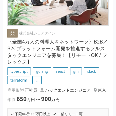
株式会社シェアダイン
〈全国4万人の料理人をネットワーク〉B2B／
B2Cプラットフォーム開発を推進するフルス
タックエンジニアを募集！【リモートOK / フ
レックス】
typescript
golang
react
gin
slack
terraform
…
雇用形態
正社員
バックエンドエンジニア
東京
650
900
年収
万円
〜
万円
下限年収500万円以上
一部リモート可