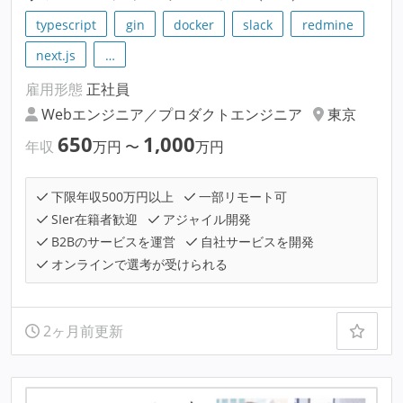
typescript
gin
docker
slack
redmine
next.js
…
雇用形態
正社員
Webエンジニア／プロダクトエンジニア
東京
650
1,000
年収
万円
〜
万円
下限年収500万円以上
一部リモート可
SIer在籍者歓迎
アジャイル開発
B2Bのサービスを運営
自社サービスを開発
オンラインで選考が受けられる
2ヶ月前更新