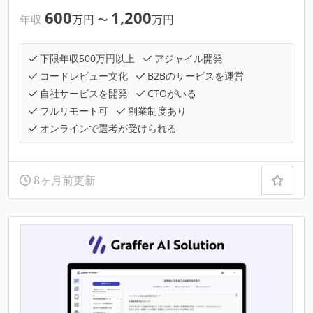
600
1,200
年収
万円
〜
万円
下限年収500万円以上
アジャイル開発
コードレビュー文化
B2Bのサービスを運営
自社サービスを開発
CTOがいる
フルリモート可
副業制度あり
オンラインで選考が受けられる
8ヶ月前更新