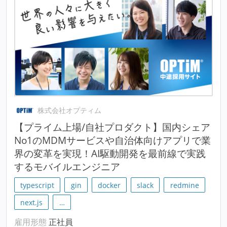
株式会社オプティム
【プライム上場/自社プロダクト】国内シェア
No1のMDMサービスや自治体向けアプリで業
界の変革を実現！AI駆動開発を最前線で実践
するモバイルエンジニア
typescript
gin
docker
slack
redmine
next.js
…
雇用形態
正社員