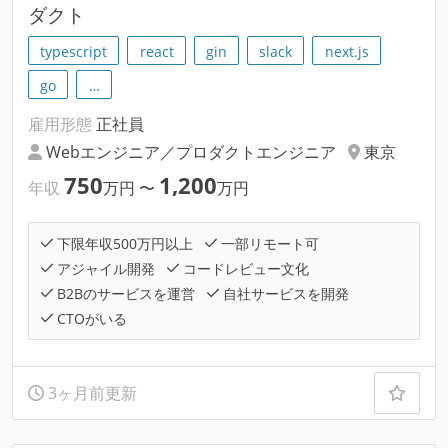
ダクト
typescript
react
gin
slack
next.js
go
…
雇用形態
正社員
Webエンジニア／プロダクトエンジニア
東京
750
1,200
年収
万円
〜
万円
下限年収500万円以上
一部リモート可
アジャイル開発
コードレビュー文化
B2Bのサービスを運営
自社サービスを開発
CTOがいる
3ヶ月前更新