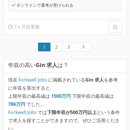
オンラインで選考が受けられる
7ヶ月前更新
1
2
3
年収の高い
Gin 求人
は？
現在
Forkwell Jobs
に掲載されている
Gin 求人
を参考
に年収を算出すると、
上限年収の最高値は
1500
万円
下限年収の最高値は
786
万円
でした。
Forkwell Jobs
では
下限年収が500万円以上
という条件
で求人を探すことができますので、ぜひご活用くださ
い。