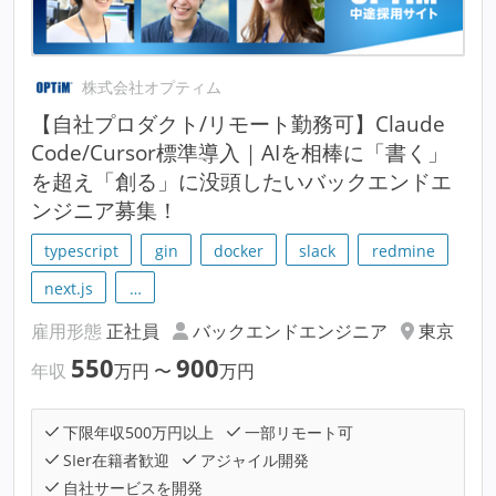
株式会社オプティム
【自社プロダクト/リモート勤務可】Claude
Code/Cursor標準導入｜AIを相棒に「書く」
を超え「創る」に没頭したいバックエンドエ
ンジニア募集！
typescript
gin
docker
slack
redmine
next.js
…
雇用形態
正社員
バックエンドエンジニア
東京
550
900
年収
万円
〜
万円
下限年収500万円以上
一部リモート可
SIer在籍者歓迎
アジャイル開発
自社サービスを開発