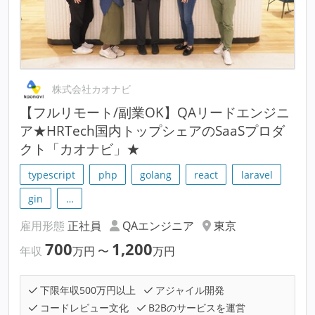
株式会社カオナビ
【フルリモート/副業OK】QAリードエンジニ
ア★HRTech国内トップシェアのSaaSプロダ
クト「カオナビ」★
typescript
php
golang
react
laravel
gin
…
雇用形態
正社員
QAエンジニア
東京
700
1,200
年収
万円
〜
万円
下限年収500万円以上
アジャイル開発
コードレビュー文化
B2Bのサービスを運営