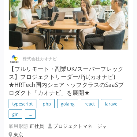
株式会社カオナビ
【フルリモート・副業OK/スーパーフレック
ス】プロジェクトリーダー/PjL(カオナビ)
★HRTech国内シェアトップクラスのSaaSプ
ロダクト「カオナビ」を展開★
typescript
php
golang
react
laravel
gin
…
雇用形態
正社員
プロジェクトマネージャー
東京