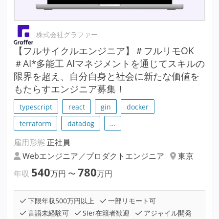
株式会社グラファー
【フルサイクルエンジニア】＃フルリモOK
＃AI*多能工 AIマネジメントを通じてスキルの
限界を超え、自分自身と社会に新たな価値を
もたらすエンジニア募集！
typescript
react
gin
docker
terraform
datadog
…
雇用形態
正社員
Webエンジニア／プロダクトエンジニア
東京
540
780
年収
万円
〜
万円
下限年収500万円以上
一部リモート可
言語未経験可
SIer在籍者歓迎
アジャイル開発