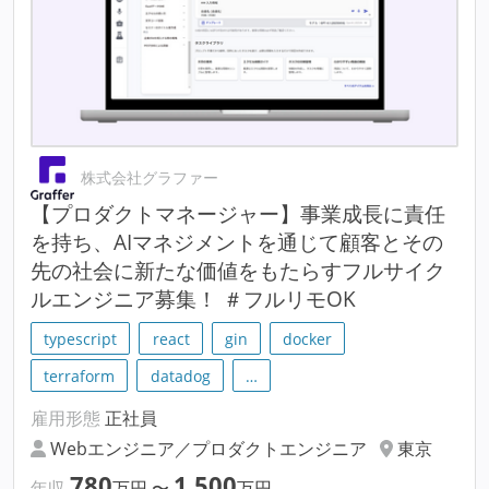
株式会社グラファー
【プロダクトマネージャー】事業成長に責任
を持ち、AIマネジメントを通じて顧客とその
先の社会に新たな価値をもたらすフルサイク
ルエンジニア募集！ ＃フルリモOK
typescript
react
gin
docker
terraform
datadog
…
雇用形態
正社員
Webエンジニア／プロダクトエンジニア
東京
780
1,500
年収
万円
〜
万円