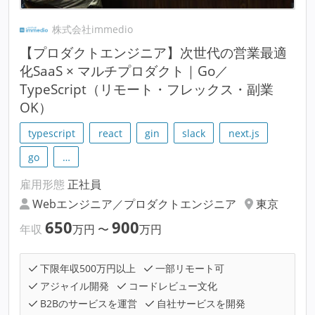
株式会社immedio
【プロダクトエンジニア】次世代の営業最適
化SaaS × マルチプロダクト｜Go／
TypeScript（リモート・フレックス・副業
OK）
typescript
react
gin
slack
next.js
go
…
雇用形態
正社員
Webエンジニア／プロダクトエンジニア
東京
650
900
年収
万円
〜
万円
下限年収500万円以上
一部リモート可
アジャイル開発
コードレビュー文化
B2Bのサービスを運営
自社サービスを開発