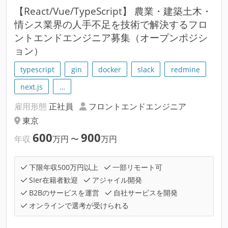
【React/Vue/TypeScript】 農業・建築土木・
情シス業界の人手不足を技術で解決するフロ
ントエンドエンジニア募集（オープンポジシ
ョン）
typescript
gin
docker
slack
redmine
next.js
…
雇用形態
正社員
フロントエンドエンジニア
東京
600
900
年収
万円
〜
万円
下限年収500万円以上
一部リモート可
SIer在籍者歓迎
アジャイル開発
B2Bのサービスを運営
自社サービスを開発
オンラインで選考が受けられる