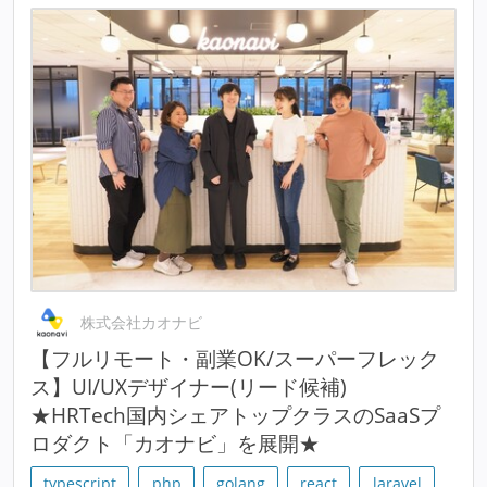
株式会社カオナビ
【フルリモート・副業OK/スーパーフレック
ス】UI/UXデザイナー(リード候補)
★HRTech国内シェアトップクラスのSaaSプ
ロダクト「カオナビ」を展開★
typescript
php
golang
react
laravel