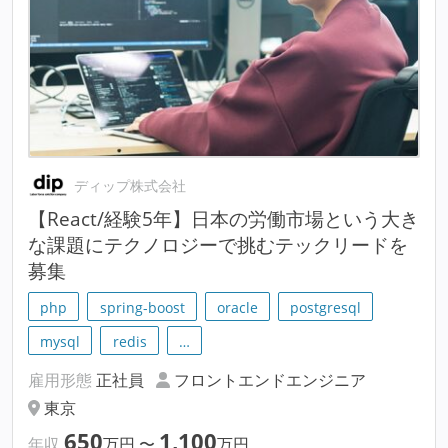
ディップ株式会社
【React/経験5年】日本の労働市場という大き
な課題にテクノロジーで挑むテックリードを
募集
php
spring-boost
oracle
postgresql
mysql
redis
…
雇用形態
正社員
フロントエンドエンジニア
東京
650
1,100
年収
万円
〜
万円