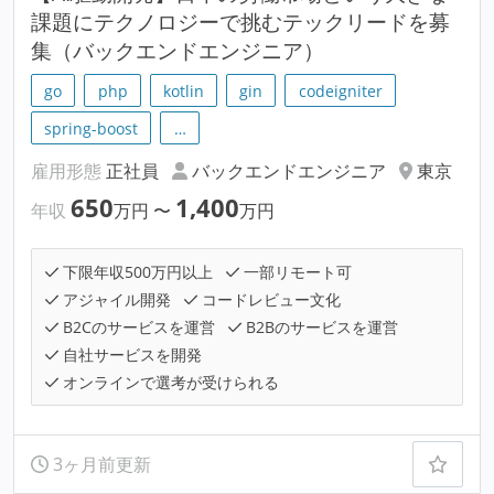
課題にテクノロジーで挑むテックリードを募
集（バックエンドエンジニア）
go
php
kotlin
gin
codeigniter
spring-boost
…
雇用形態
正社員
バックエンドエンジニア
東京
650
1,400
年収
万円
〜
万円
下限年収500万円以上
一部リモート可
アジャイル開発
コードレビュー文化
B2Cのサービスを運営
B2Bのサービスを運営
自社サービスを開発
オンラインで選考が受けられる
3ヶ月前更新