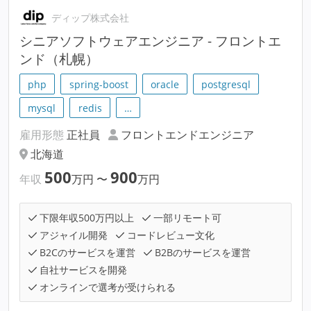
ディップ株式会社
シニアソフトウェアエンジニア - フロントエ
ンド（札幌）
php
spring-boost
oracle
postgresql
mysql
redis
…
雇用形態
正社員
フロントエンドエンジニア
北海道
500
900
年収
万円
〜
万円
下限年収500万円以上
一部リモート可
アジャイル開発
コードレビュー文化
B2Cのサービスを運営
B2Bのサービスを運営
自社サービスを開発
オンラインで選考が受けられる