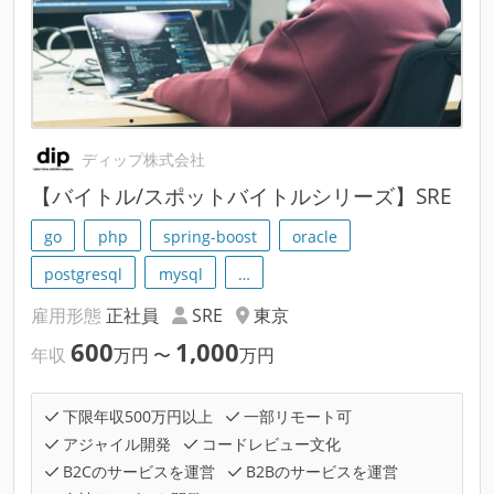
ディップ株式会社
【バイトル/スポットバイトルシリーズ】SRE
go
php
spring-boost
oracle
postgresql
mysql
…
雇用形態
正社員
SRE
東京
600
1,000
年収
万円
〜
万円
下限年収500万円以上
一部リモート可
アジャイル開発
コードレビュー文化
B2Cのサービスを運営
B2Bのサービスを運営