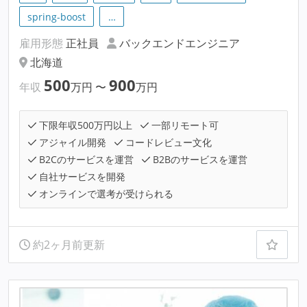
spring-boost
…
雇用形態
正社員
バックエンドエンジニア
北海道
500
900
年収
万円
〜
万円
下限年収500万円以上
一部リモート可
アジャイル開発
コードレビュー文化
B2Cのサービスを運営
B2Bのサービスを運営
自社サービスを開発
オンラインで選考が受けられる
約2ヶ月前更新