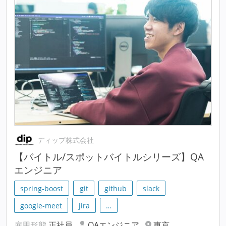
ディップ株式会社
【バイトル/スポットバイトルシリーズ】QA
エンジニア
spring-boost
git
github
slack
google-meet
jira
…
雇用形態
正社員
QAエンジニア
東京