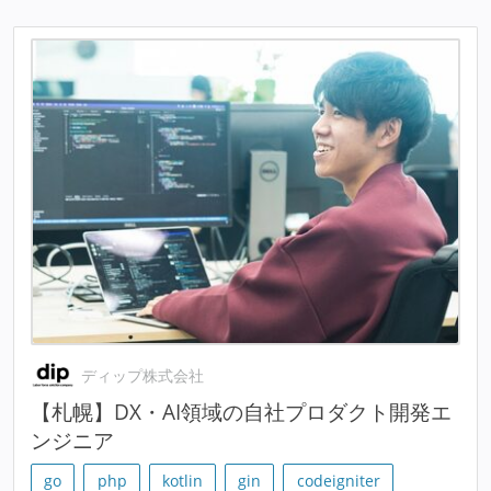
ディップ株式会社
【札幌】DX・AI領域の自社プロダクト開発エ
ンジニア
go
php
kotlin
gin
codeigniter