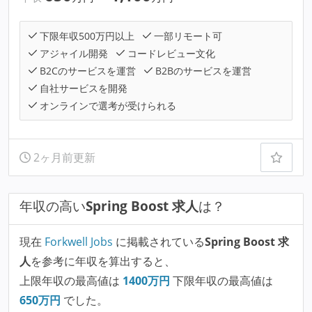
下限年収500万円以上
一部リモート可
アジャイル開発
コードレビュー文化
B2Cのサービスを運営
B2Bのサービスを運営
自社サービスを開発
オンラインで選考が受けられる
2ヶ月前更新
年収の高い
Spring Boost 求人
は？
現在
Forkwell Jobs
に掲載されている
Spring Boost 求
人
を参考に年収を算出すると、
上限年収の最高値は
1400
万円
下限年収の最高値は
650
万円
でした。