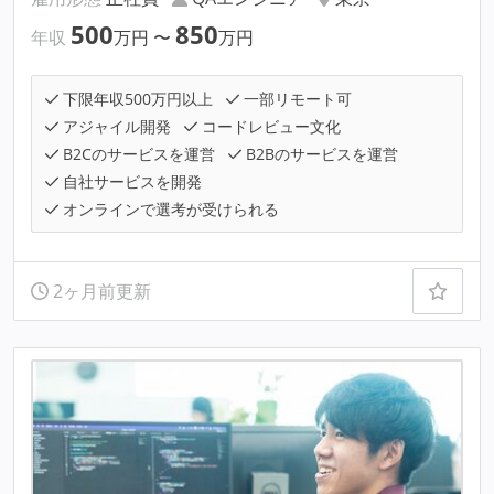
500
850
年収
万円
〜
万円
下限年収500万円以上
一部リモート可
アジャイル開発
コードレビュー文化
B2Cのサービスを運営
B2Bのサービスを運営
自社サービスを開発
オンラインで選考が受けられる
2ヶ月前更新