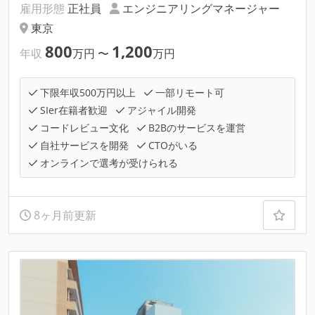
雇用形態
正社員
エンジニアリングマネージャー
東京
800
1,200
年収
万円
〜
万円
下限年収500万円以上
一部リモート可
SIer在籍者歓迎
アジャイル開発
コードレビュー文化
B2Bのサービスを運営
自社サービスを開発
CTOがいる
オンラインで選考が受けられる
8ヶ月前更新