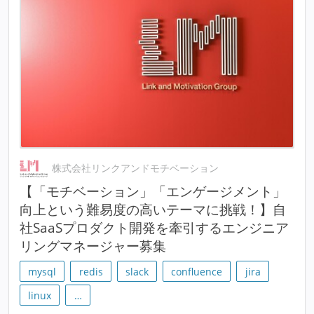
株式会社リンクアンドモチベーション
【「モチベーション」「エンゲージメント」
向上という難易度の高いテーマに挑戦！】自
社SaaSプロダクト開発を牽引するエンジニア
リングマネージャー募集
mysql
redis
slack
confluence
jira
linux
…