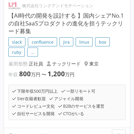
株式会社リンクアンドモチベーション
【AI時代の開発を設計する 】国内シェアNo.1
の自社SaaSプロダクトの進化を担うテックリ
ード募集
slack
confluence
jira
linux
box
ruby
…
雇用形態
正社員
テックリード
東京
800
1,200
年収
万円
〜
万円
下限年収500万円以上
一部リモート可
SIer在籍者歓迎
アジャイル開発
コードレビュー文化
B2Bのサービスを運営
自社サービスを開発
CTOがいる