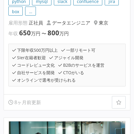
python
mysql
slack
confluence
jira
box
…
雇用形態
正社員
データエンジニア
東京
650
800
年収
万円
〜
万円
下限年収500万円以上
一部リモート可
SIer在籍者歓迎
アジャイル開発
コードレビュー文化
B2Bのサービスを運営
自社サービスを開発
CTOがいる
オンラインで選考が受けられる
8ヶ月前更新