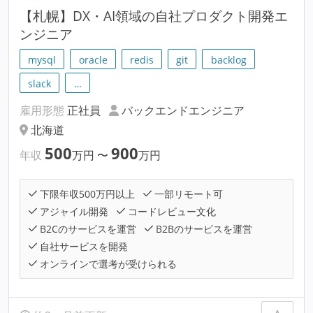
【札幌】DX・AI領域の自社プロダクト開発エ
ンジニア
mysql
oracle
redis
git
backlog
slack
…
雇用形態
正社員
バックエンドエンジニア
北海道
500
900
年収
万円
〜
万円
下限年収500万円以上
一部リモート可
アジャイル開発
コードレビュー文化
B2Cのサービスを運営
B2Bのサービスを運営
自社サービスを開発
オンラインで選考が受けられる