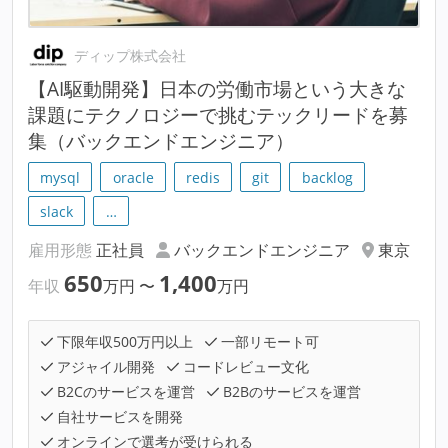
ディップ株式会社
【AI駆動開発】日本の労働市場という大きな
課題にテクノロジーで挑むテックリードを募
集（バックエンドエンジニア）
mysql
oracle
redis
git
backlog
slack
…
雇用形態
正社員
バックエンドエンジニア
東京
650
1,400
年収
万円
〜
万円
下限年収500万円以上
一部リモート可
アジャイル開発
コードレビュー文化
B2Cのサービスを運営
B2Bのサービスを運営
自社サービスを開発
オンラインで選考が受けられる