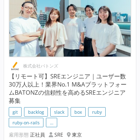
株式会社バトンズ
【リモート可】SREエンジニア｜ユーザー数
30万人以上！業界No.1 M&Aプラットフォー
ムBATONZの信頼性を高めるSREエンジニア
募集
git
backlog
slack
box
ruby
ruby-on-rails
…
雇用形態
正社員
SRE
東京