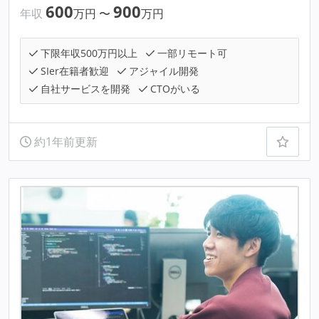
600
900
年収
万円
〜
万円
下限年収500万円以上
一部リモート可
SIer在籍者歓迎
アジャイル開発
自社サービスを開発
CTOがいる
約1年前更新