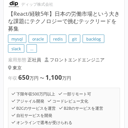
ディップ株式会社
【React/経験5年】日本の労働市場という大き
な課題にテクノロジーで挑むテックリードを
募集
mysql
oracle
redis
git
backlog
slack
…
雇用形態
正社員
フロントエンドエンジニア
東京
650
1,100
年収
万円
〜
万円
下限年収500万円以上
一部リモート可
アジャイル開発
コードレビュー文化
B2Cのサービスを運営
B2Bのサービスを運営
自社サービスを開発
オンラインで選考が受けられる