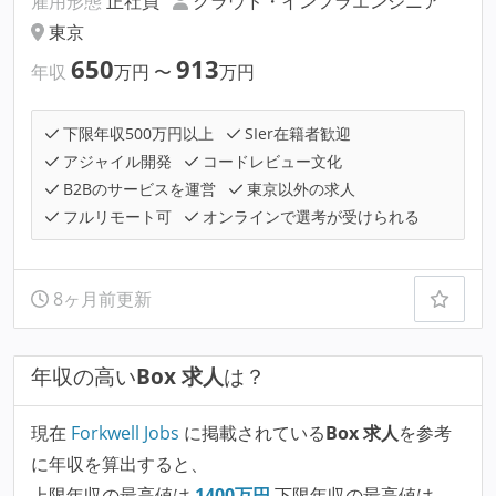
雇用形態
正社員
クラウド・インフラエンジニア
東京
650
913
年収
万円
〜
万円
下限年収500万円以上
SIer在籍者歓迎
アジャイル開発
コードレビュー文化
B2Bのサービスを運営
東京以外の求人
フルリモート可
オンラインで選考が受けられる
8ヶ月前更新
年収の高い
Box 求人
は？
現在
Forkwell Jobs
に掲載されている
Box 求人
を参考
に年収を算出すると、
上限年収の最高値は
1400
万円
下限年収の最高値は