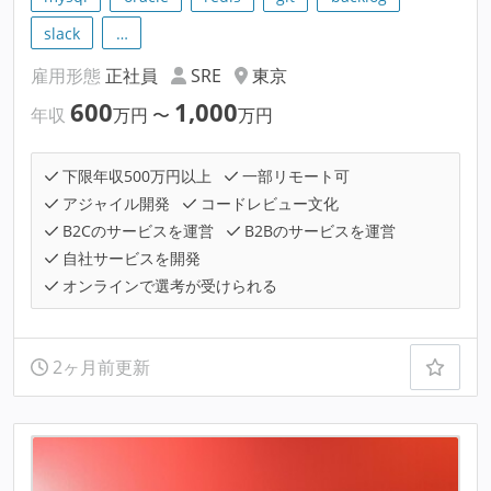
slack
…
雇用形態
正社員
SRE
東京
600
1,000
年収
万円
〜
万円
下限年収500万円以上
一部リモート可
アジャイル開発
コードレビュー文化
B2Cのサービスを運営
B2Bのサービスを運営
自社サービスを開発
オンラインで選考が受けられる
2ヶ月前更新