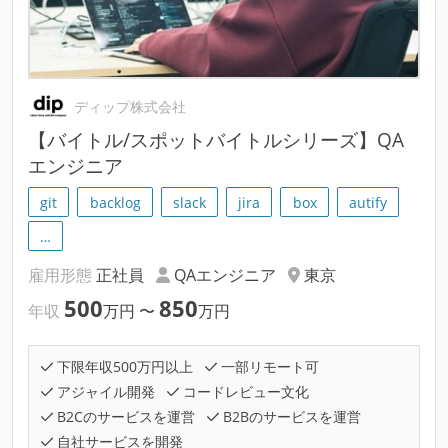
ディップ株式会社
【バイトル/スポットバイトルシリーズ】QA
エンジニア
git
backlog
slack
jira
box
autify
…
雇用形態
正社員
QAエンジニア
東京
500
850
年収
万円
〜
万円
下限年収500万円以上
一部リモート可
アジャイル開発
コードレビュー文化
B2Cのサービスを運営
B2Bのサービスを運営
自社サービスを開発