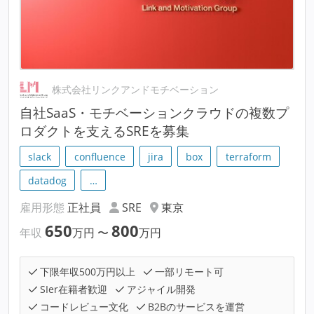
株式会社リンクアンドモチベーション
自社SaaS・モチベーションクラウドの複数プ
ロダクトを支えるSREを募集
slack
confluence
jira
box
terraform
datadog
…
雇用形態
正社員
SRE
東京
650
800
年収
万円
〜
万円
下限年収500万円以上
一部リモート可
SIer在籍者歓迎
アジャイル開発
コードレビュー文化
B2Bのサービスを運営