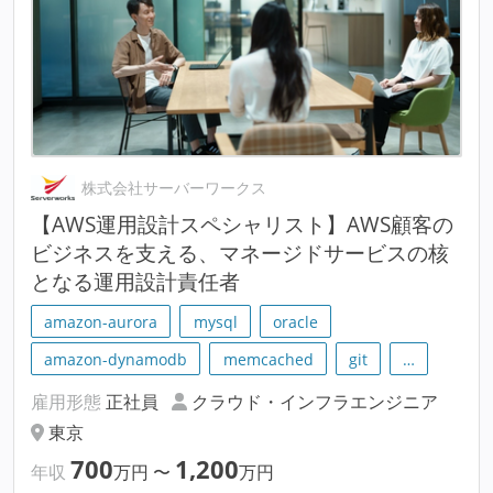
株式会社サーバーワークス
【AWS運用設計スペシャリスト】AWS顧客の
ビジネスを支える、マネージドサービスの核
となる運用設計責任者
amazon-aurora
mysql
oracle
amazon-dynamodb
memcached
git
…
雇用形態
正社員
クラウド・インフラエンジニア
東京
700
1,200
年収
万円
〜
万円