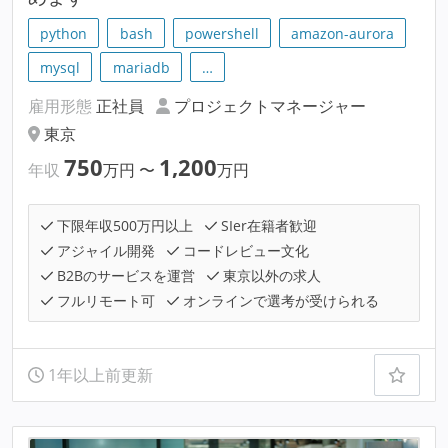
python
bash
powershell
amazon-aurora
mysql
mariadb
…
雇用形態
正社員
プロジェクトマネージャー
東京
750
1,200
年収
万円
〜
万円
下限年収500万円以上
SIer在籍者歓迎
アジャイル開発
コードレビュー文化
B2Bのサービスを運営
東京以外の求人
フルリモート可
オンラインで選考が受けられる
1年以上前更新