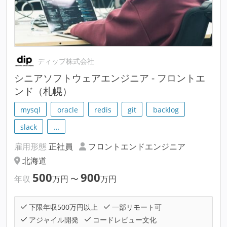
ディップ株式会社
シニアソフトウェアエンジニア - フロントエ
ンド（札幌）
mysql
oracle
redis
git
backlog
slack
…
雇用形態
正社員
フロントエンドエンジニア
北海道
500
900
年収
万円
〜
万円
下限年収500万円以上
一部リモート可
アジャイル開発
コードレビュー文化