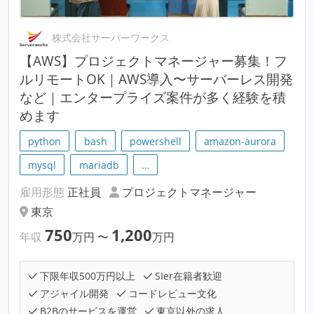
株式会社サーバーワークス
【AWS】プロジェクトマネージャー募集！フ
ルリモートOK｜AWS導入〜サーバーレス開発
など｜エンタープライズ案件が多く経験を積
めます
python
bash
powershell
amazon-aurora
mysql
mariadb
…
雇用形態
正社員
プロジェクトマネージャー
東京
750
1,200
年収
万円
〜
万円
下限年収500万円以上
SIer在籍者歓迎
アジャイル開発
コードレビュー文化
B2Bのサービスを運営
東京以外の求人