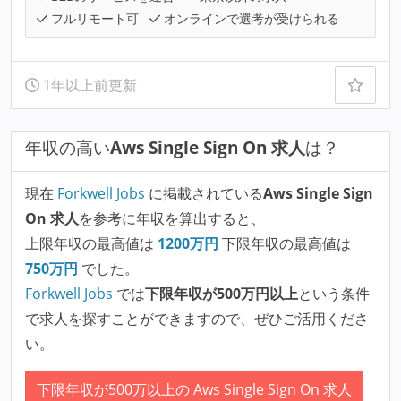
フルリモート可
オンラインで選考が受けられる
1年以上前更新
年収の高い
Aws Single Sign On 求人
は？
現在
Forkwell Jobs
に掲載されている
Aws Single Sign
On 求人
を参考に年収を算出すると、
上限年収の最高値は
1200
万円
下限年収の最高値は
750
万円
でした。
Forkwell Jobs
では
下限年収が500万円以上
という条件
で求人を探すことができますので、ぜひご活用くださ
い。
下限年収が500万以上の Aws Single Sign On 求人