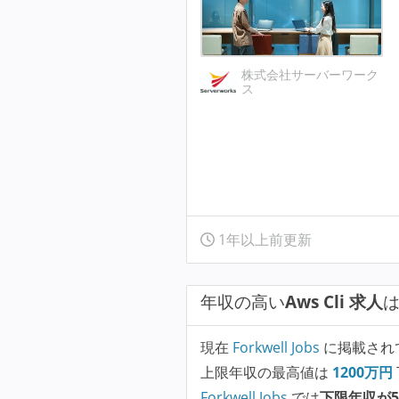
株式会社サーバーワーク
ス
1年以上前更新
年収の高い
Aws Cli 求人
現在
Forkwell Jobs
に掲載され
上限年収の最高値は
1200
万円
Forkwell Jobs
では
下限年収が5