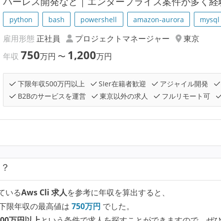
バーレス開発など｜エンタープライズ案件が多く経
python
bash
powershell
amazon-aurora
mysql
雇用形態
正社員
プロジェクトマネージャー
東京
750
1,200
年収
万円
〜
万円
下限年収500万円以上
SIer在籍者歓迎
アジャイル開発
B2Bのサービスを運営
東京以外の求人
フルリモート可
は？
ている
Aws Cli 求人
を参考に年収を算出すると、
下限年収の最高値は
750
万円
でした。
00万円以上
という条件で求人を探すことができますので、ぜ