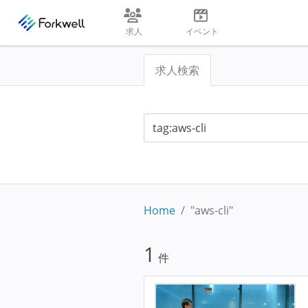
求人
イベント
求人検索
Home
"aws-cli"
1
件