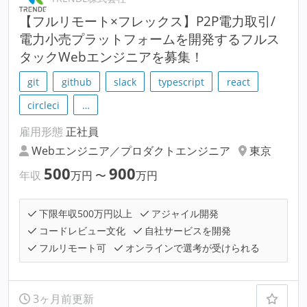
【フルリモート×フレックス】P2P電⼒取引/
電⼒小売プラットフォームを開発するフルス
タックWebエンジニアを募集！
git
github
slack
typescript
react
circleci
…
雇用形態
正社員
Webエンジニア／プロダクトエンジニア
東京
500
900
年収
万円
〜
万円
下限年収500万円以上
アジャイル開発
コードレビュー文化
自社サービスを開発
フルリモート可
オンラインで選考が受けられる
3ヶ月前更新