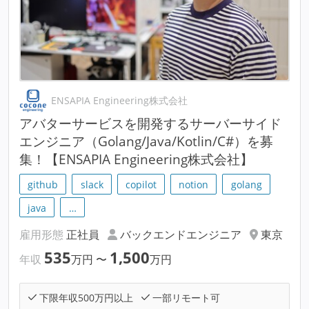
ENSAPIA Engineering株式会社
アバターサービスを開発するサーバーサイド
エンジニア（Golang/Java/Kotlin/C#）を募
集！【ENSAPIA Engineering株式会社】
github
slack
copilot
notion
golang
java
…
雇用形態
正社員
バックエンドエンジニア
東京
535
1,500
年収
万円
〜
万円
下限年収500万円以上
一部リモート可