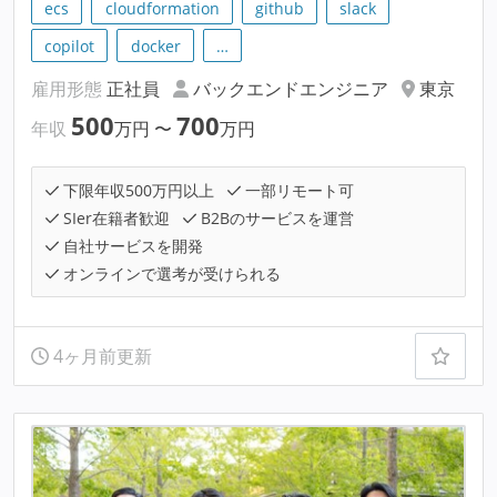
ecs
cloudformation
github
slack
copilot
docker
…
雇用形態
正社員
バックエンドエンジニア
東京
500
700
年収
万円
〜
万円
下限年収500万円以上
一部リモート可
SIer在籍者歓迎
B2Bのサービスを運営
自社サービスを開発
オンラインで選考が受けられる
4ヶ月前更新