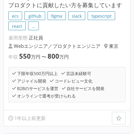
プロダクトに貢献したい方を募集しています
ecs
github
figma
slack
typescript
react
…
雇用形態
正社員
Webエンジニア／プロダクトエンジニア
東京
550
800
年収
万円
〜
万円
下限年収500万円以上
言語未経験可
アジャイル開発
コードレビュー文化
B2Bのサービスを運営
自社サービスを開発
オンラインで選考が受けられる
1年以上前更新