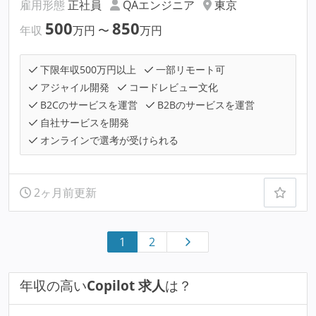
雇用形態
正社員
QAエンジニア
東京
500
850
年収
万円
〜
万円
下限年収500万円以上
一部リモート可
アジャイル開発
コードレビュー文化
B2Cのサービスを運営
B2Bのサービスを運営
自社サービスを開発
オンラインで選考が受けられる
2ヶ月前更新
1
2
年収の高い
Copilot 求人
は？