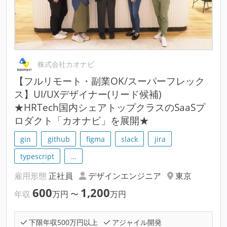
株式会社カオナビ
【フルリモート・副業OK/スーパーフレック
ス】UI/UXデザイナー(リード候補)
★HRTech国内シェアトップクラスのSaaSプ
ロダクト「カオナビ」を展開★
gin
github
figma
slack
jira
typescript
…
雇用形態
正社員
デザインエンジニア
東京
600
1,200
年収
万円
〜
万円
下限年収500万円以上
アジャイル開発