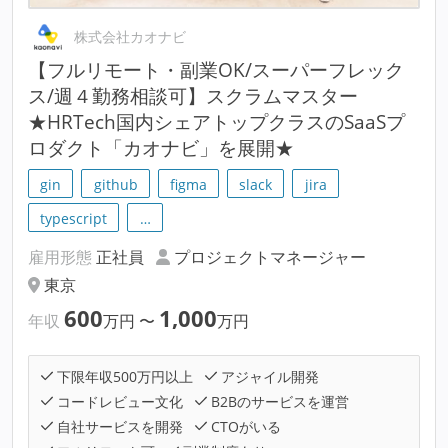
株式会社カオナビ
【フルリモート・副業OK/スーパーフレック
ス/週４勤務相談可】スクラムマスター
★HRTech国内シェアトップクラスのSaaSプ
ロダクト「カオナビ」を展開★
gin
github
figma
slack
jira
typescript
…
雇用形態
正社員
プロジェクトマネージャー
東京
600
1,000
年収
万円
〜
万円
下限年収500万円以上
アジャイル開発
コードレビュー文化
B2Bのサービスを運営
自社サービスを開発
CTOがいる