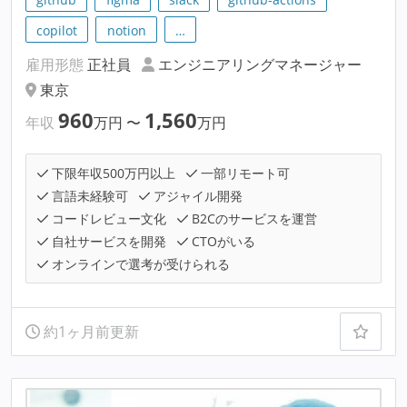
copilot
notion
…
雇用形態
正社員
エンジニアリングマネージャー
東京
960
1,560
年収
万円
〜
万円
下限年収500万円以上
一部リモート可
言語未経験可
アジャイル開発
コードレビュー文化
B2Cのサービスを運営
自社サービスを開発
CTOがいる
オンラインで選考が受けられる
約1ヶ月前更新