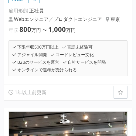
雇用形態
正社員
Webエンジニア／プロダクトエンジニア
東京
800
1,000
年収
万円
〜
万円
下限年収500万円以上
言語未経験可
アジャイル開発
コードレビュー文化
B2Bのサービスを運営
自社サービスを開発
オンラインで選考が受けられる
1年以上前更新