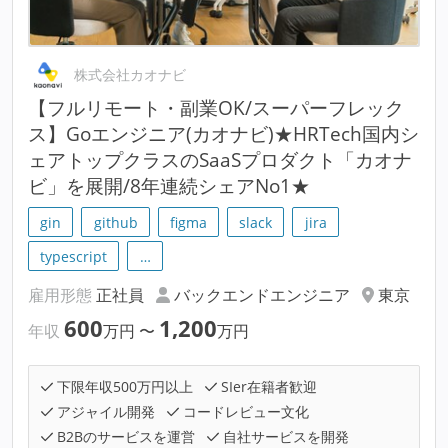
株式会社カオナビ
【フルリモート・副業OK/スーパーフレック
ス】Goエンジニア(カオナビ)★HRTech国内シ
ェアトップクラスのSaaSプロダクト「カオナ
ビ」を展開/8年連続シェアNo1★
gin
github
figma
slack
jira
typescript
…
雇用形態
正社員
バックエンドエンジニア
東京
600
1,200
年収
万円
〜
万円
下限年収500万円以上
SIer在籍者歓迎
アジャイル開発
コードレビュー文化
B2Bのサービスを運営
自社サービスを開発