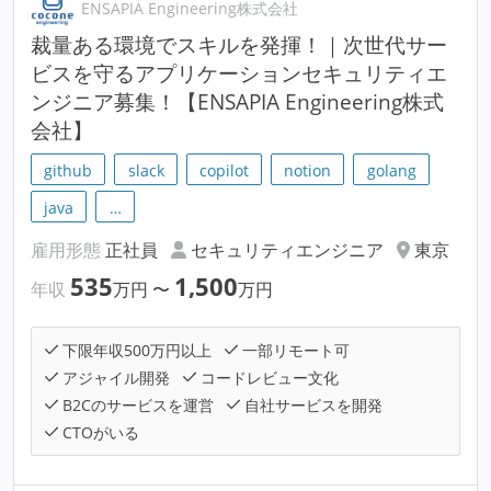
ENSAPIA Engineering株式会社
裁量ある環境でスキルを発揮！｜次世代サー
ビスを守るアプリケーションセキュリティエ
ンジニア募集！【ENSAPIA Engineering株式
会社】
github
slack
copilot
notion
golang
java
…
雇用形態
正社員
セキュリティエンジニア
東京
535
1,500
年収
万円
〜
万円
下限年収500万円以上
一部リモート可
アジャイル開発
コードレビュー文化
B2Cのサービスを運営
自社サービスを開発
CTOがいる