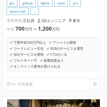
gin
github
figma
slack
jira
typescript
…
雇用形態
正社員
QAエンジニア
東京
700
1,200
年収
万円
〜
万円
下限年収500万円以上
アジャイル開発
コードレビュー文化
B2Bのサービスを運営
自社サービスを開発
CTOがいる
フルリモート可
副業制度あり
オンラインで選考が受けられる
8ヶ月前更新