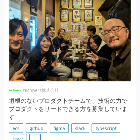
techners株式会社
垣根のないプロダクトチームで、技術の力で
プロダクトをリードできる方を募集していま
す
ecs
github
figma
slack
typescript
react
…