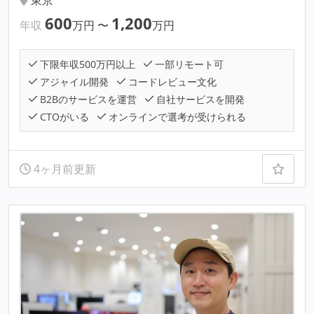
600
1,200
年収
万円
〜
万円
下限年収500万円以上
一部リモート可
アジャイル開発
コードレビュー文化
B2Bのサービスを運営
自社サービスを開発
CTOがいる
オンラインで選考が受けられる
4ヶ月前更新