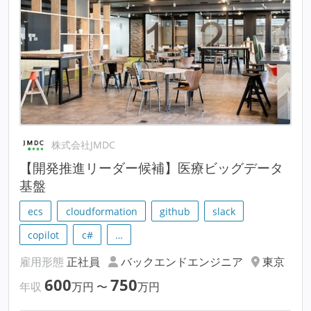
株式会社JMDC
【開発推進リーダー候補】医療ビッグデータ
基盤
ecs
cloudformation
github
slack
copilot
c#
…
雇用形態
正社員
バックエンドエンジニア
東京
600
750
年収
万円
〜
万円