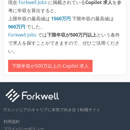
現在
Forkwell Jobs
に掲載されている
Copilot 求人
を参
考に年収を算出すると、
上限年収の最高値は
1560
万円
下限年収の最高値は
960
万円
でした。
Forkwell Jobs
では
下限年収が500万円以上
という条件
で求人を探すことができますので、ぜひご活用くださ
い。
下限年収が500万以上の Copilot 求人
ITエンジニアのキャリアに本気で向き合う転職サイト
利用規約
プライバシーポリシー