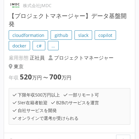
株式会社JMDC
【プロジェクトマネージャー】データ基盤開
発
cloudformation
github
slack
copilot
docker
c#
…
雇用形態
正社員
プロジェクトマネージャー
東京
520
700
年収
万円
〜
万円
下限年収500万円以上
一部リモート可
SIer在籍者歓迎
B2Bのサービスを運営
自社サービスを開発
オンラインで選考が受けられる