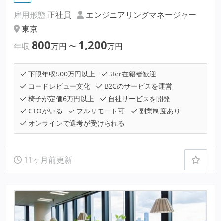
雇用形態
正社員
エンジニアリングマネージャー
東京
800
1,200
年収
万円
〜
万円
下限年収500万円以上
SIer在籍者歓迎
コードレビュー文化
B2Cのサービスを運営
椅子が定価6万円以上
自社サービスを開発
CTOがいる
フルリモート可
副業制度あり
オンラインで選考が受けられる
11ヶ月前更新