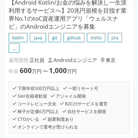
【Android Kotlin/お金の悩みを解決し一生涯
利用するサービスへ】20兆円規模を目指す業
界No.1のtoC資産運用アプリ「ウェルスナ
ビ」のAndroidエンジニアを募集
kotlin
java
git
github
trello
jira
…
雇用形態
正社員
Androidエンジニア
東京
600
1,000
年収
万円
〜
万円
下限年収500万円以上
一部リモート可
SIer在籍者歓迎
アジャイル開発
コードレビュー文化
B2Cのサービスを運営
椅子が定価6万円以上
自社サービスを開発
CTOがいる
副業制度あり
オンラインで選考が受けられる