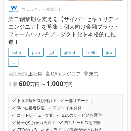
ウェルスナビ株式会社
第二創業期を支える【サイバーセキュリティ
エンジニア】を募集！個人向け金融プラット
フォーム/マルチプロダクト化を本格的に推
進！
kotlin
java
git
github
trello
jira
…
雇用形態
正社員
QAエンジニア
東京
600
1,000
年収
万円
〜
万円
下限年収500万円以上
一部リモート可
SIer在籍者歓迎
アジャイル開発
コードレビュー文化
B2Cのサービスを運営
椅子が定価6万円以上
自社サービスを開発
CTOがいる
オンラインで選考が受けられる