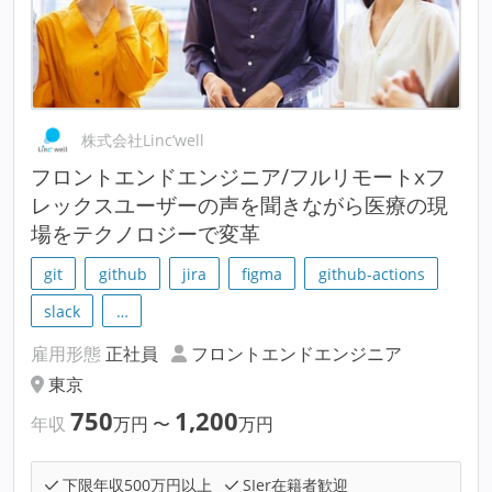
株式会社Linc’well
フロントエンドエンジニア/フルリモートxフ
レックスユーザーの声を聞きながら医療の現
場をテクノロジーで変革
git
github
jira
figma
github-actions
slack
…
雇用形態
正社員
フロントエンドエンジニア
東京
750
1,200
年収
万円
〜
万円
下限年収500万円以上
SIer在籍者歓迎