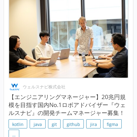
ウェルスナビ株式会社
【エンジニアリングマネージャー】20兆円規
模を目指す国内No.1ロボアドバイザー『ウェ
ルスナビ』の開発チームマネージャー募集！
kotlin
java
git
github
jira
figma
…