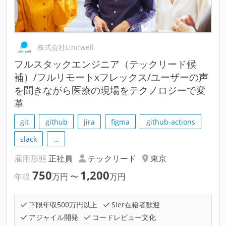
株式会社Linc’well
フルスタックエンジニア（テックリード候
補）/フルリモートxフレックス/ユーザーの声
を聞きながら医療の現場をテクノロジーで変
革
git
github
jira
figma
github-actions
slack
…
雇用形態
正社員
テックリード
東京
750
1,200
年収
万円
〜
万円
下限年収500万円以上
SIer在籍者歓迎
アジャイル開発
コードレビュー文化