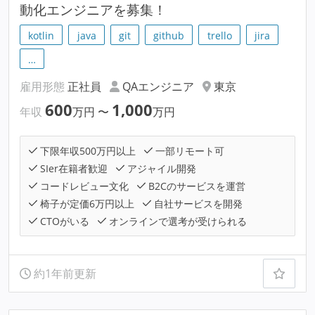
動化エンジニアを募集！
kotlin
java
git
github
trello
jira
…
雇用形態
正社員
QAエンジニア
東京
600
1,000
年収
万円
〜
万円
下限年収500万円以上
一部リモート可
SIer在籍者歓迎
アジャイル開発
コードレビュー文化
B2Cのサービスを運営
椅子が定価6万円以上
自社サービスを開発
CTOがいる
オンラインで選考が受けられる
約1年前更新