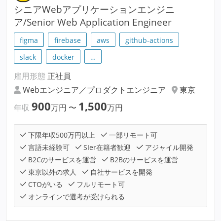
シニアWebアプリケーションエンジニ
ア/Senior Web Application Engineer
figma
firebase
aws
github-actions
slack
docker
…
雇用形態
正社員
Webエンジニア／プロダクトエンジニア
東京
900
1,500
年収
万円
〜
万円
下限年収500万円以上
一部リモート可
言語未経験可
SIer在籍者歓迎
アジャイル開発
B2Cのサービスを運営
B2Bのサービスを運営
東京以外の求人
自社サービスを開発
CTOがいる
フルリモート可
オンラインで選考が受けられる