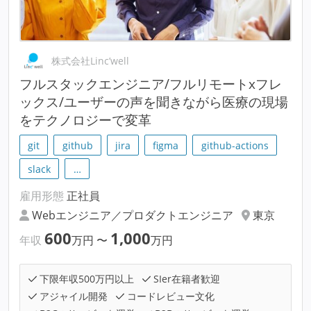
株式会社Linc’well
フルスタックエンジニア/フルリモートxフレ
ックス/ユーザーの声を聞きながら医療の現場
をテクノロジーで変革
git
github
jira
figma
github-actions
slack
…
雇用形態
正社員
Webエンジニア／プロダクトエンジニア
東京
600
1,000
年収
万円
〜
万円
下限年収500万円以上
SIer在籍者歓迎
アジャイル開発
コードレビュー文化