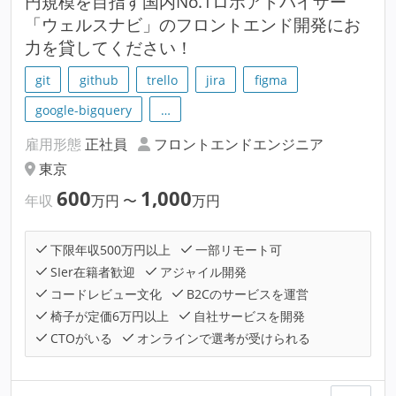
円規模を目指す国内No.1ロボアドバイザー
「ウェルスナビ」のフロントエンド開発にお
力を貸してください！
git
github
trello
jira
figma
google-bigquery
…
雇用形態
正社員
フロントエンドエンジニア
東京
600
1,000
年収
万円
〜
万円
下限年収500万円以上
一部リモート可
SIer在籍者歓迎
アジャイル開発
コードレビュー文化
B2Cのサービスを運営
椅子が定価6万円以上
自社サービスを開発
CTOがいる
オンラインで選考が受けられる