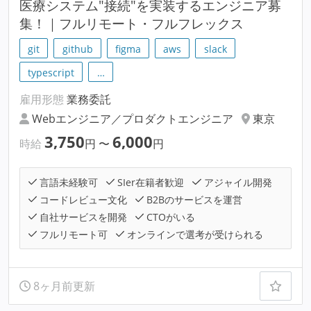
医療システム"接続"を実装するエンジニア募
集！｜フルリモート・フルフレックス
git
github
figma
aws
slack
typescript
…
雇用形態
業務委託
Webエンジニア／プロダクトエンジニア
東京
3,750
6,000
時給
円
〜
円
言語未経験可
SIer在籍者歓迎
アジャイル開発
コードレビュー文化
B2Bのサービスを運営
自社サービスを開発
CTOがいる
フルリモート可
オンラインで選考が受けられる
8ヶ月前更新