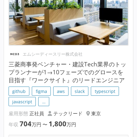
エムシーディースリー株式会社
三菱商事発ベンチャー・建設Tech業界のトッ
プランナーが1→10フェーズでのグロースを
目指す『ワークサイト』のリードエンジニア
github
figma
aws
slack
typescript
javascript
…
雇用形態
正社員
テックリード
東京
704
1,800
年収
万円
〜
万円