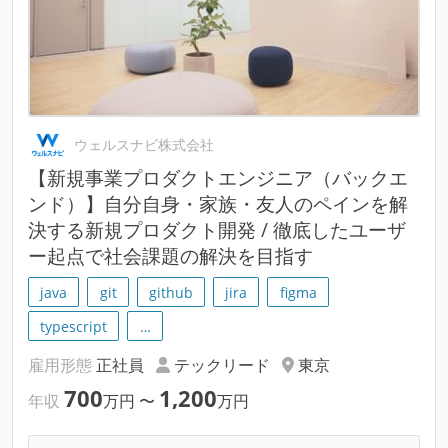
ウェルスナビ株式会社
【新規事業プロダクトエンジニア（バックエ
ンド）】自分自身・家族・友人のペインを解
決する新規プロダクト開発 / 徹底したユーザ
ー起点で社会課題の解決を目指す
java
git
github
jira
figma
typescript
…
雇用形態
正社員
テックリード
東京
700
1,200
年収
万円
〜
万円