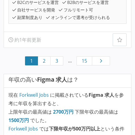
B2Cのサービスを運営
B2Bのサービスを運営
自社サービスを開発
フルリモート可
副業制度あり
オンラインで選考が受けられる
約1年前更新
…
1
2
3
15
年収の高い
Figma 求人
は？
現在
Forkwell Jobs
に掲載されている
Figma 求人
を参
考に年収を算出すると、
上限年収の最高値は
2700
万円
下限年収の最高値は
1500
万円
でした。
Forkwell Jobs
では
下限年収が500万円以上
という条件