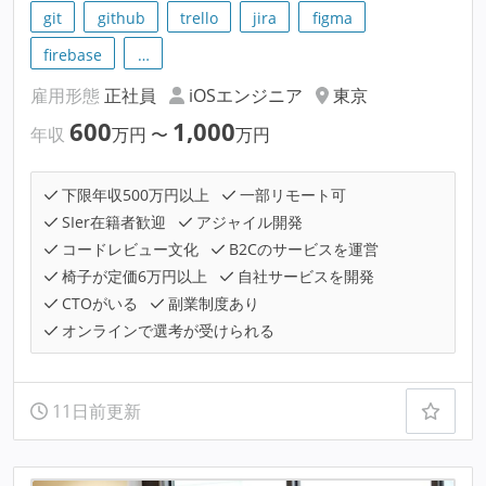
git
github
trello
jira
figma
firebase
…
雇用形態
正社員
iOSエンジニア
東京
600
1,000
年収
万円
〜
万円
下限年収500万円以上
一部リモート可
SIer在籍者歓迎
アジャイル開発
コードレビュー文化
B2Cのサービスを運営
椅子が定価6万円以上
自社サービスを開発
CTOがいる
副業制度あり
オンラインで選考が受けられる
11日前更新