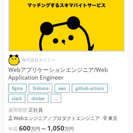
株式会社タイミー
Webアプリケーションエンジニア/Web
Application Engineer
figma
firebase
aws
github-actions
slack
docker
…
雇用形態
正社員
Webエンジニア／プロダクトエンジニア
東京
600
1,050
年収
万円
〜
万円