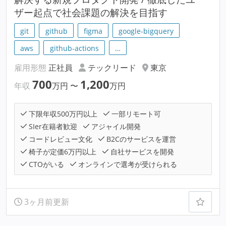
ザー起点で社会課題の解決を目指す
git
github
figma
google-bigquery
aws
github-actions
…
雇用形態
正社員
テックリード
東京
700
1,200
年収
万円
〜
万円
下限年収500万円以上
一部リモート可
SIer在籍者歓迎
アジャイル開発
コードレビュー文化
B2Cのサービスを運営
椅子が定価6万円以上
自社サービスを開発
CTOがいる
オンラインで選考が受けられる
3ヶ月前更新