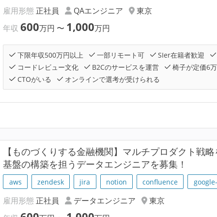
雇用形態
正社員
QAエンジニア
東京
600
1,000
年収
万円
〜
万円
下限年収500万円以上
一部リモート可
SIer在籍者歓迎
コードレビュー文化
B2Cのサービスを運営
椅子が定価6
CTOがいる
オンラインで選考が受けられる
【ものづくりする金融機関】マルチプロダクト戦略
基盤の構築を担うデータエンジニアを募集！
aws
zendesk
jira
notion
confluence
google
雇用形態
正社員
データエンジニア
東京
600
1,000