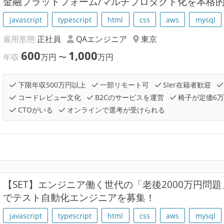
金融プラットフォーム/マルチプロダクト化を本格
javascript
typescript
html
css
aws
mysql
雇用形態
正社員
QAエンジニア
東京
600
1,000
年収
万円
〜
万円
下限年収500万円以上
一部リモート可
SIer在籍者歓迎
コードレビュー文化
B2Cのサービスを運営
椅子が定価6
CTOがいる
オンラインで選考が受けられる
【SET】エンジニア働く世代の「老後2000万円問題」
でテスト自動化エンジニアを募集！
javascript
typescript
html
css
aws
mysql