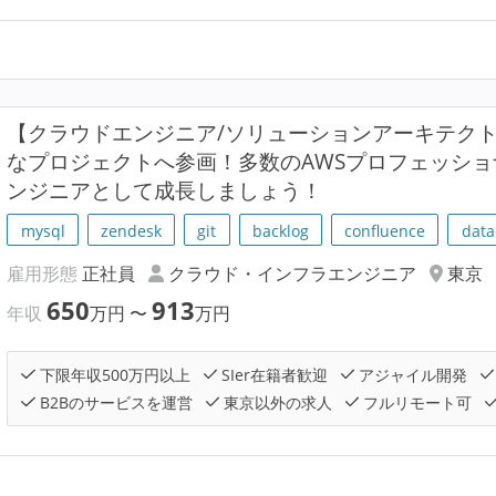
【クラウドエンジニア/ソリューションアーキテク
なプロジェクトへ参画！多数のAWSプロフェッシ
ンジニアとして成長しましょう！
mysql
zendesk
git
backlog
confluence
data
雇用形態
正社員
クラウド・インフラエンジニア
東京
650
913
年収
万円
〜
万円
下限年収500万円以上
SIer在籍者歓迎
アジャイル開発
B2Bのサービスを運営
東京以外の求人
フルリモート可