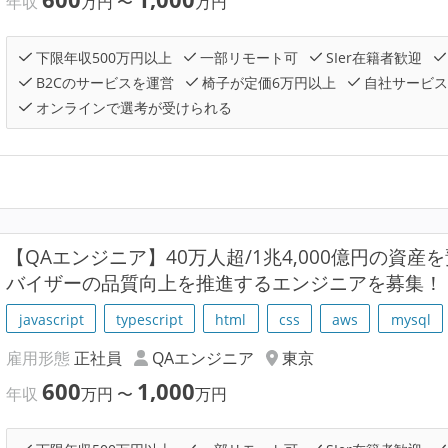
年収
万円
〜
万円
下限年収500万円以上
一部リモート可
SIer在籍者歓迎
B2Cのサービスを運営
椅子が定価6万円以上
自社サービス
オンラインで選考が受けられる
【QAエンジニア】40万人超/1兆4,000億円の資産
バイザーの品質向上を推進するエンジニアを募集！
javascript
typescript
html
css
aws
mysql
雇用形態
正社員
QAエンジニア
東京
600
1,000
年収
万円
〜
万円