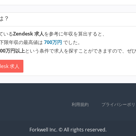
は？
ている
Zendesk 求人
を参考に年収を算出すると、
下限年収の最高値は
700
万円
でした。
00万円以上
という条件で求人を探すことができますので、ぜ
esk 求人
利用規約
プライバシーポリ
Forkwell Inc. © All rights reserved.