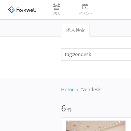
求人
イベント
求人検索
Home
"zendesk"
6
件