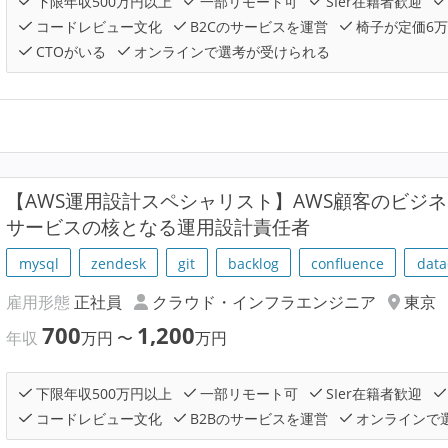
下限年収500万円以上
一部リモート可
SIer在籍者歓迎
コードレビュー文化
B2Cのサービスを運営
椅子が定価6
CTOがいる
オンラインで選考が受けられる
【AWS運用設計スペシャリスト】AWS顧客のビジ
サービスの核となる運用設計責任者
mysql
zendesk
git
backlog
confluence
data
雇用形態
正社員
クラウド・インフラエンジニア
東京
700
1,200
年収
万円
〜
万円
下限年収500万円以上
一部リモート可
SIer在籍者歓迎
コードレビュー文化
B2Bのサービスを運営
オンラインで