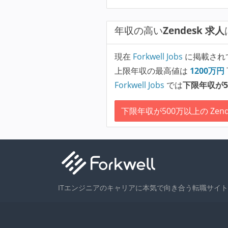
年収の高い
Zendesk 求人
現在
Forkwell Jobs
に掲載され
上限年収の最高値は
1200
万円
Forkwell Jobs
では
下限年収が5
下限年収が500万以上の Zend
ITエンジニアのキャリアに本気で向き合う転職サイト