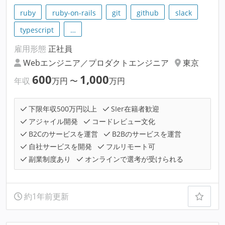
ruby
ruby-on-rails
git
github
slack
typescript
…
雇用形態
正社員
Webエンジニア／プロダクトエンジニア
東京
600
1,000
年収
万円
〜
万円
下限年収500万円以上
SIer在籍者歓迎
アジャイル開発
コードレビュー文化
B2Cのサービスを運営
B2Bのサービスを運営
自社サービスを開発
フルリモート可
副業制度あり
オンラインで選考が受けられる
約1年前更新