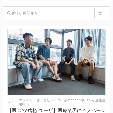
約1ヶ月前更新
エムスリー株式会社 < VPoE(@vaaaaanquish)が直接運
用中! >
【医師の9割がユーザ】医療業界にイノベーシ