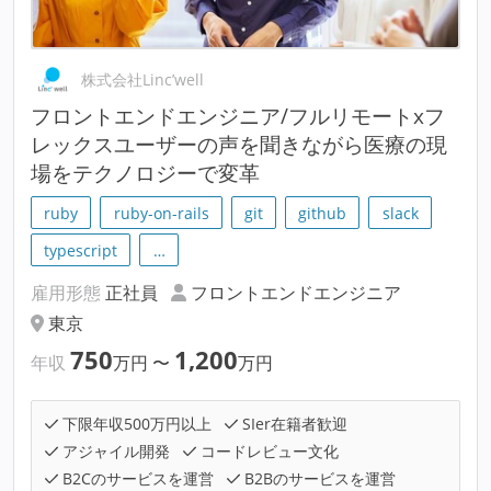
株式会社Linc’well
フロントエンドエンジニア/フルリモートxフ
レックスユーザーの声を聞きながら医療の現
場をテクノロジーで変革
ruby
ruby-on-rails
git
github
slack
typescript
…
雇用形態
正社員
フロントエンドエンジニア
東京
750
1,200
年収
万円
〜
万円
下限年収500万円以上
SIer在籍者歓迎
アジャイル開発
コードレビュー文化
B2Cのサービスを運営
B2Bのサービスを運営