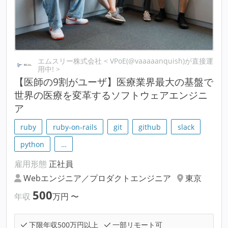
エムスリー株式会社 < VPoE(@vaaaaanquish)が直接運
用中! >
【医師の9割がユーザ】医療業界最大の基盤で
世界の医療を変革するソフトウェアエンジニ
ア
ruby
ruby-on-rails
git
github
slack
python
…
雇用形態
正社員
Webエンジニア／プロダクトエンジニア
東京
500
年収
万円
〜
下限年収500万円以上
一部リモート可