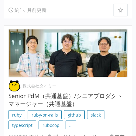
約1ヶ月前更新
株式会社タイミー
Senior PdM（共通基盤）/シニアプロダクト
マネージャー（共通基盤）
ruby
ruby-on-rails
github
slack
typescript
rubocop
…