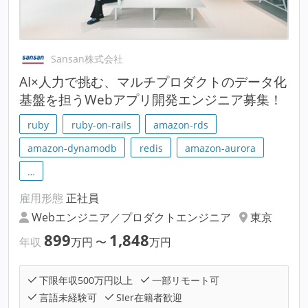
Sansan株式会社
AI×人力で挑む、マルチプロダクトのデータ化
基盤を担うWebアプリ開発エンジニア募集！
ruby
ruby-on-rails
amazon-rds
amazon-dynamodb
redis
amazon-aurora
…
雇用形態
正社員
Webエンジニア／プロダクトエンジニア
東京
899
1,848
年収
万円
〜
万円
下限年収500万円以上
一部リモート可
言語未経験可
SIer在籍者歓迎