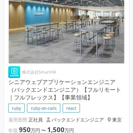
株式会社SmartHR
シニアウェブアプリケーションエンジニア
（バックエンドエンジニア）【フルリモート
｜フルフレックス】【事業領域】
ruby
ruby-on-rails
react
雇用形態
正社員
バックエンドエンジニア
東京
950
1,500
年収
万円
〜
万円