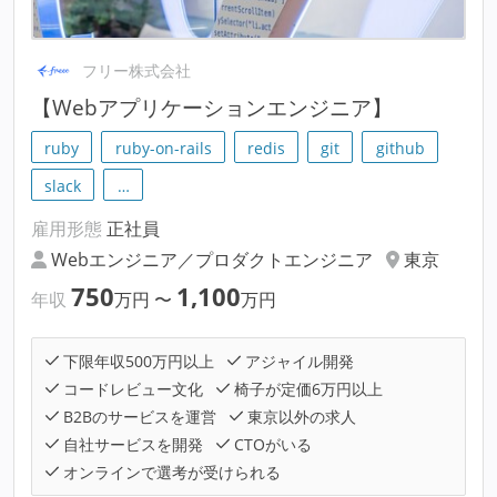
フリー株式会社
【Webアプリケーションエンジニア】
ruby
ruby-on-rails
redis
git
github
slack
…
雇用形態
正社員
Webエンジニア／プロダクトエンジニア
東京
750
1,100
年収
万円
〜
万円
下限年収500万円以上
アジャイル開発
コードレビュー文化
椅子が定価6万円以上
B2Bのサービスを運営
東京以外の求人
自社サービスを開発
CTOがいる
オンラインで選考が受けられる