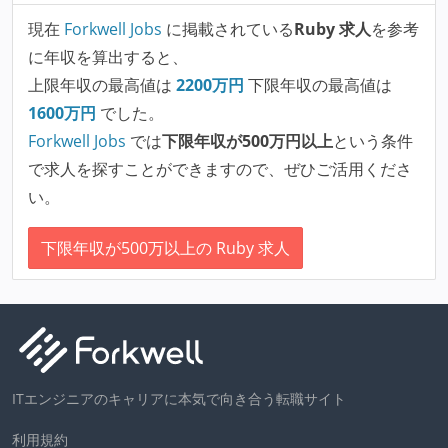
現在
Forkwell Jobs
に掲載されている
Ruby 求人
を参考
に年収を算出すると、
上限年収の最高値は
2200
万円
下限年収の最高値は
1600
万円
でした。
Forkwell Jobs
では
下限年収が500万円以上
という条件
で求人を探すことができますので、ぜひご活用くださ
い。
下限年収が500万以上の Ruby 求人
ITエンジニアのキャリアに本気で向き合う転職サイト
利用規約