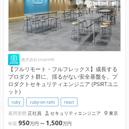
株式会社SmartHR
【フルリモート・フルフレックス】成長する
プロダクト群に、揺るがない安全基盤を。プ
ロダクトセキュリティエンジニア (PSIRTユニ
ット)
ruby
ruby-on-rails
react
雇用形態
正社員
セキュリティエンジニア
東京
950
1,500
年収
万円
〜
万円