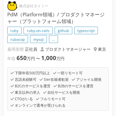
株式会社タイミー
PdM（Platform領域）/ プロダクトマネージ
ャー（プラットフォーム領域）
ruby
ruby-on-rails
github
typescript
rubocop
mysql
…
雇用形態
正社員
プロダクトマネージャー
東京
650
1,000
年収
万円
〜
万円
下限年収500万円以上
一部リモート可
言語未経験可
SIer在籍者歓迎
アジャイル開発
B2Cのサービスを運営
B2Bのサービスを運営
東京以外の求人
自社サービスを開発
CTOがいる
フルリモート可
オンラインで選考が受けられる