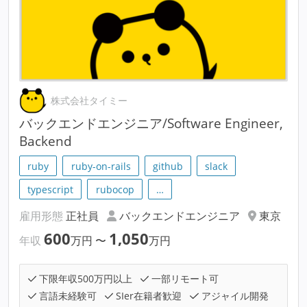
株式会社タイミー
バックエンドエンジニア/Software Engineer,
Backend
ruby
ruby-on-rails
github
slack
typescript
rubocop
…
雇用形態
正社員
バックエンドエンジニア
東京
600
1,050
年収
万円
〜
万円
下限年収500万円以上
一部リモート可
言語未経験可
SIer在籍者歓迎
アジャイル開発