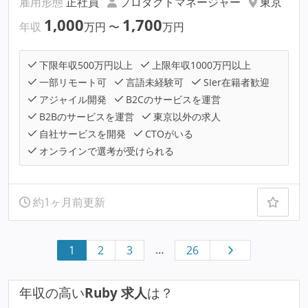
雇用形態
正社員
プロダクトマネージャー
東京
1,000
1,700
年収
万円
〜
万円
下限年収500万円以上
上限年収1000万円以上
一部リモート可
言語未経験可
SIer在籍者歓迎
アジャイル開発
B2Cのサービスを運営
B2Bのサービスを運営
東京以外の求人
自社サービスを開発
CTOがいる
オンラインで選考が受けられる
約1ヶ月前更新
…
1
2
3
26
年収の高い
Ruby 求人
は？