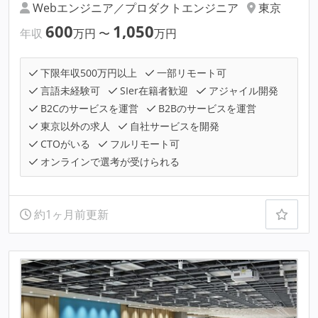
Webエンジニア／プロダクトエンジニア
東京
600
1,050
年収
万円
〜
万円
下限年収500万円以上
一部リモート可
言語未経験可
SIer在籍者歓迎
アジャイル開発
B2Cのサービスを運営
B2Bのサービスを運営
東京以外の求人
自社サービスを開発
CTOがいる
フルリモート可
オンラインで選考が受けられる
約1ヶ月前更新