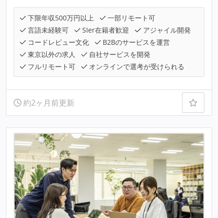
下限年収500万円以上
一部リモート可
言語未経験可
SIer在籍者歓迎
アジャイル開発
コードレビュー文化
B2Bのサービスを運営
東京以外の求人
自社サービスを開発
フルリモート可
オンラインで選考が受けられる
約2ヶ月前更新