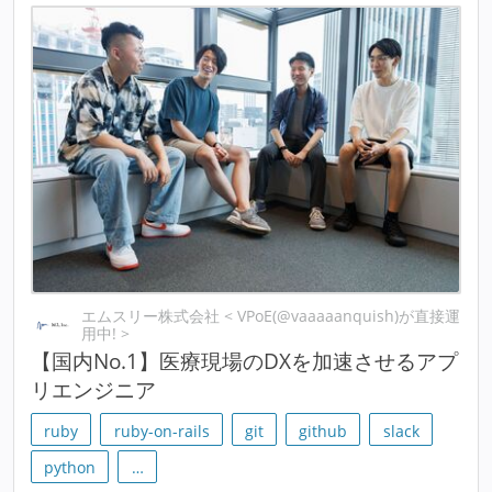
エムスリー株式会社 < VPoE(@vaaaaanquish)が直接運
用中! >
【国内No.1】医療現場のDXを加速させるアプ
リエンジニア
ruby
ruby-on-rails
git
github
slack
python
…