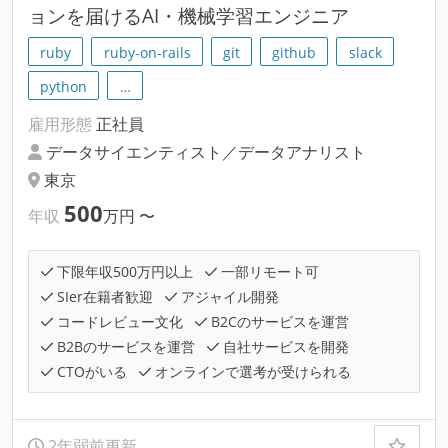
ョンを届けるAI・機械学習エンジニア
ruby
ruby-on-rails
git
github
slack
python
…
雇用形態
正社員
データサイエンティスト／データアナリスト
東京
500
年収
万円
〜
下限年収500万円以上
一部リモート可
SIer在籍者歓迎
アジャイル開発
コードレビュー文化
B2Cのサービスを運営
B2Bのサービスを運営
自社サービスを開発
CTOがいる
オンラインで選考が受けられる
2年弱前更新