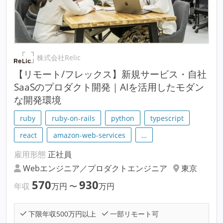
株式会社Relic
【リモート/フレックス】新規サービス・自社
SaaSのプロダクト開発｜AIを活用したモダン
な開発環境
ruby
ruby-on-rails
python
typescript
react
amazon-web-services
…
雇用形態
正社員
Webエンジニア／プロダクトエンジニア
東京
570
930
年収
万円
〜
万円
下限年収500万円以上
一部リモート可