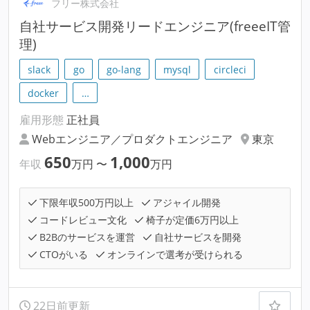
フリー株式会社
自社サービス開発リードエンジニア(freeeIT管
理)
slack
go
go-lang
mysql
circleci
docker
…
雇用形態
正社員
Webエンジニア／プロダクトエンジニア
東京
650
1,000
年収
万円
〜
万円
下限年収500万円以上
アジャイル開発
コードレビュー文化
椅子が定価6万円以上
B2Bのサービスを運営
自社サービスを開発
CTOがいる
オンラインで選考が受けられる
22日前更新