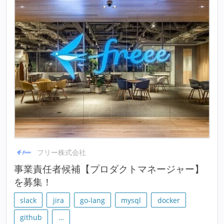
フリー株式会社
事業責任者候補【プロダクトマネージャー】
を募集！
slack
jira
go-lang
mysql
docker
github
…