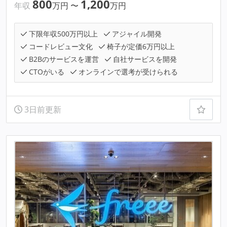
800
1,200
年収
万円
〜
万円
下限年収500万円以上
アジャイル開発
コードレビュー文化
椅子が定価6万円以上
B2Bのサービスを運営
自社サービスを開発
CTOがいる
オンラインで選考が受けられる
3日前更新