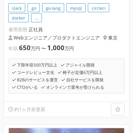
slack
go
go-lang
mysql
circleci
docker
…
雇用形態
正社員
Webエンジニア／プロダクトエンジニア
東京
650
1,000
年収
万円
〜
万円
下限年収500万円以上
アジャイル開発
コードレビュー文化
椅子が定価6万円以上
B2Bのサービスを運営
自社サービスを開発
CTOがいる
オンラインで選考が受けられる
約1ヶ月前更新