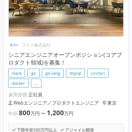
フリー株式会社
シニアエンジニアオープンポジション(コアプ
ロダクト領域)を募集！
slack
go
go-lang
mysql
circleci
docker
…
雇用形態
正社員
Webエンジニア／プロダクトエンジニア
東京
800
1,200
年収
万円
〜
万円
下限年収500万円以上
アジャイル開発