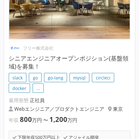
フリー株式会社
シニアエンジニアオープンポジション(基盤領
域)を募集！
slack
go
go-lang
mysql
circleci
docker
…
雇用形態
正社員
Webエンジニア／プロダクトエンジニア
東京
800
1,200
年収
万円
〜
万円
下限年収500万円以上
アジャイル開発