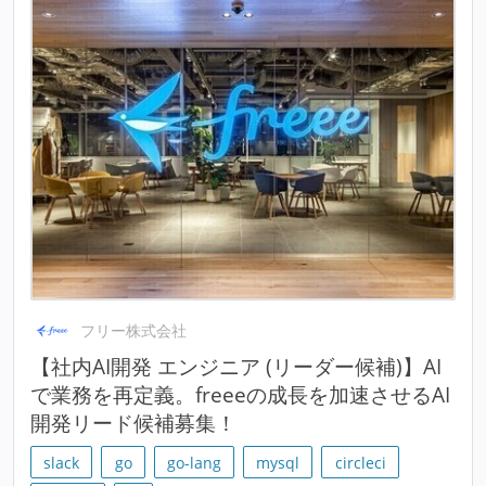
フリー株式会社
【社内AI開発 エンジニア (リーダー候補)】AI
で業務を再定義。freeeの成長を加速させるAI
開発リード候補募集！
slack
go
go-lang
mysql
circleci