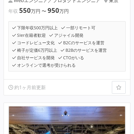
Webエンジニア／プロダクトエンジニア
東京
550
950
年収
万円
〜
万円
下限年収500万円以上
一部リモート可
SIer在籍者歓迎
アジャイル開発
コードレビュー文化
B2Cのサービスを運営
椅子が定価6万円以上
B2Bのサービスを運営
自社サービスを開発
CTOがいる
オンラインで選考が受けられる
約1ヶ月前更新