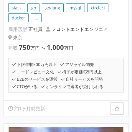
slack
go
go-lang
mysql
circleci
docker
…
雇用形態
正社員
フロントエンドエンジニア
東京
750
1,000
年収
万円
〜
万円
下限年収500万円以上
アジャイル開発
コードレビュー文化
椅子が定価6万円以上
B2Bのサービスを運営
自社サービスを開発
CTOがいる
オンラインで選考が受けられる
約1ヶ月前更新