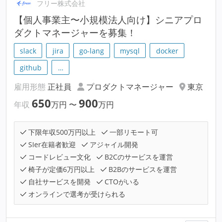
フリー株式会社
【個人事業主〜小規模法人向け】シニアプロ
ダクトマネージャーを募集！
slack
jira
go-lang
mysql
docker
github
…
雇用形態
正社員
プロダクトマネージャー
東京
650
900
年収
万円
〜
万円
下限年収500万円以上
一部リモート可
SIer在籍者歓迎
アジャイル開発
コードレビュー文化
B2Cのサービスを運営
椅子が定価6万円以上
B2Bのサービスを運営
自社サービスを開発
CTOがいる
オンラインで選考が受けられる