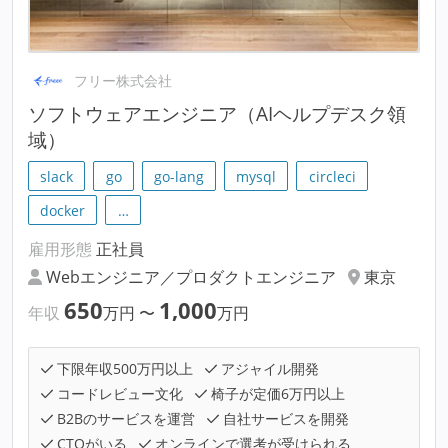
フリー株式会社
ソフトウェアエンジニア（AIヘルプデスク領
域）
slack
go
go-lang
mysql
circleci
docker
…
雇用形態
正社員
Webエンジニア／プロダクトエンジニア
東京
650
1,000
年収
万円
〜
万円
下限年収500万円以上
アジャイル開発
コードレビュー文化
椅子が定価6万円以上
B2Bのサービスを運営
自社サービスを開発
CTOがいる
オンラインで選考が受けられる