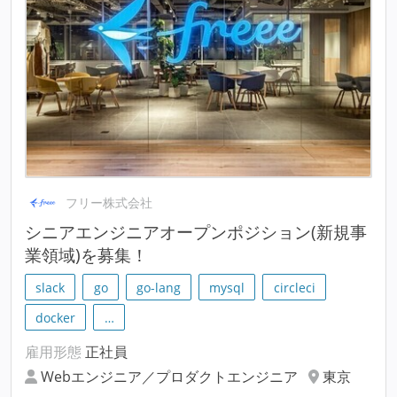
フリー株式会社
シニアエンジニアオープンポジション(新規事
業領域)を募集！
slack
go
go-lang
mysql
circleci
docker
…
雇用形態
正社員
Webエンジニア／プロダクトエンジニア
東京