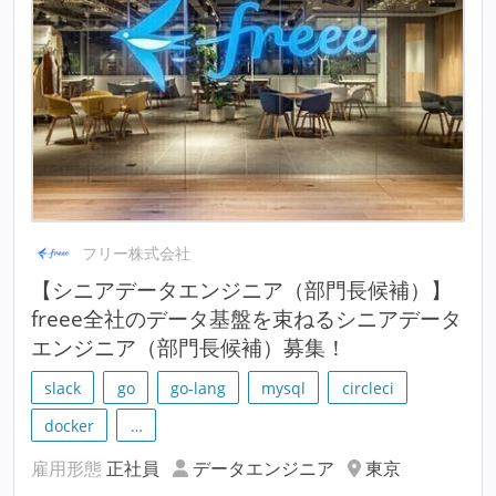
フリー株式会社
【シニアデータエンジニア（部門長候補）】
freee全社のデータ基盤を束ねるシニアデータ
エンジニア（部門長候補）募集！
slack
go
go-lang
mysql
circleci
docker
…
雇用形態
正社員
データエンジニア
東京