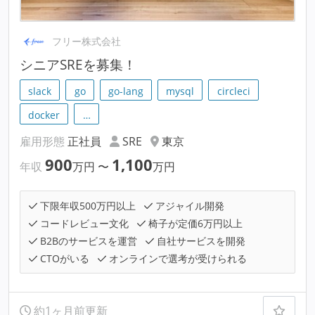
フリー株式会社
シニアSREを募集！
slack
go
go-lang
mysql
circleci
docker
…
雇用形態
正社員
SRE
東京
900
1,100
年収
万円
〜
万円
下限年収500万円以上
アジャイル開発
コードレビュー文化
椅子が定価6万円以上
B2Bのサービスを運営
自社サービスを開発
CTOがいる
オンラインで選考が受けられる
約1ヶ月前更新