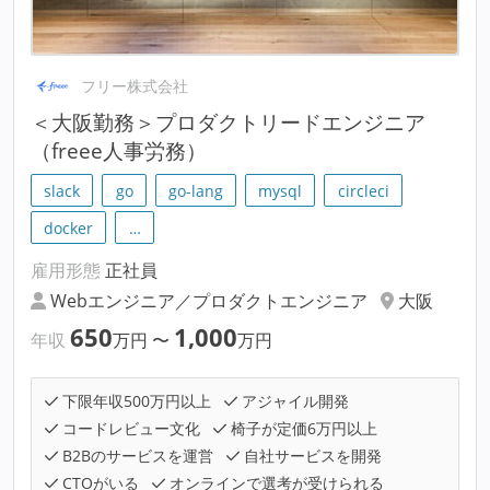
フリー株式会社
＜大阪勤務＞プロダクトリードエンジニア
（freee人事労務）
slack
go
go-lang
mysql
circleci
docker
…
雇用形態
正社員
Webエンジニア／プロダクトエンジニア
大阪
650
1,000
年収
万円
〜
万円
下限年収500万円以上
アジャイル開発
コードレビュー文化
椅子が定価6万円以上
B2Bのサービスを運営
自社サービスを開発
CTOがいる
オンラインで選考が受けられる