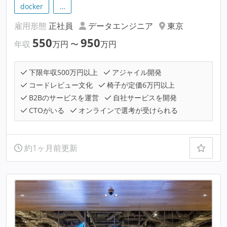
docker
…
雇用形態
正社員
データエンジニア
東京
550
950
年収
万円
〜
万円
下限年収500万円以上
アジャイル開発
コードレビュー文化
椅子が定価6万円以上
B2Bのサービスを運営
自社サービスを開発
CTOがいる
オンラインで選考が受けられる
約1ヶ月前更新