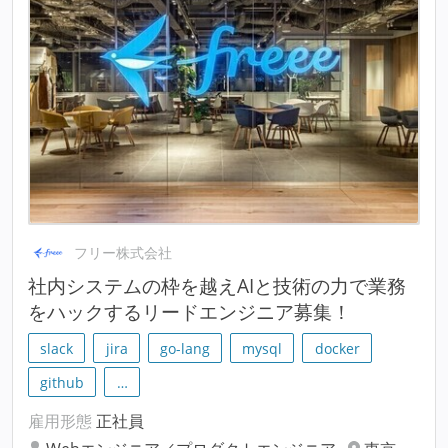
フリー株式会社
社内システムの枠を越えAIと技術の力で業務
をハックするリードエンジニア募集！
slack
jira
go-lang
mysql
docker
github
…
雇用形態
正社員