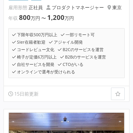
雇用形態
正社員
プロダクトマネージャー
東京
800
1,200
年収
万円
〜
万円
下限年収500万円以上
一部リモート可
SIer在籍者歓迎
アジャイル開発
コードレビュー文化
B2Cのサービスを運営
椅子が定価6万円以上
B2Bのサービスを運営
自社サービスを開発
CTOがいる
オンラインで選考が受けられる
15日前更新