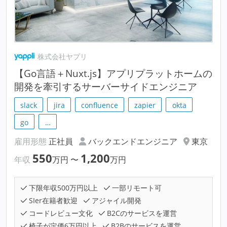
株式会社ヤプリ
【Go言語＋Nuxt.js】アプリプラットホームの
開発を牽引するサーバーサイドエンジニア
slack
jira
confluence
zapier
okta
go
…
雇用形態
正社員
バックエンドエンジニア
東京
550
1,200
年収
万円
〜
万円
下限年収500万円以上
一部リモート可
SIer在籍者歓迎
アジャイル開発
コードレビュー文化
B2Cのサービスを運営
椅子が定価6万円以上
B2Bのサービスを運営