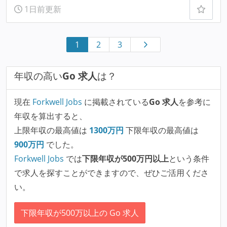
1日前更新
1
2
3
年収の高い
Go 求人
は？
現在
Forkwell Jobs
に掲載されている
Go 求人
を参考に
年収を算出すると、
上限年収の最高値は
1300
万円
下限年収の最高値は
900
万円
でした。
Forkwell Jobs
では
下限年収が500万円以上
という条件
で求人を探すことができますので、ぜひご活用くださ
い。
下限年収が500万以上の Go 求人