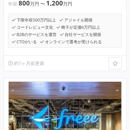
800
1,200
年収
万円
〜
万円
下限年収500万円以上
アジャイル開発
コードレビュー文化
椅子が定価6万円以上
B2Bのサービスを運営
自社サービスを開発
CTOがいる
オンラインで選考が受けられる
約1ヶ月前更新