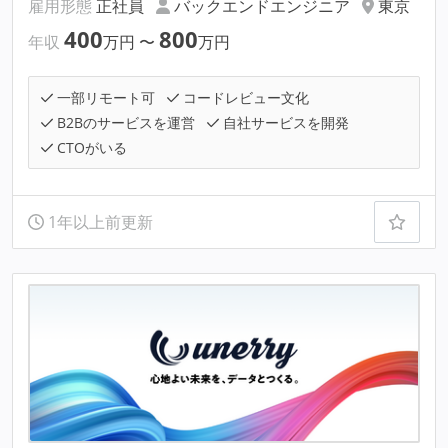
雇用形態
正社員
バックエンドエンジニア
東京
400
800
年収
万円
〜
万円
一部リモート可
コードレビュー文化
B2Bのサービスを運営
自社サービスを開発
CTOがいる
1年以上前更新