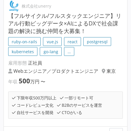
株式会社unerry
【フルサイクル/フルスタックエンジニア】リ
アル行動ビッグデータ×AIによるDXで社会課
題の解決に挑む仲間を大募集！
ruby-on-rails
vue.js
react
postgresql
kubernetes
go-lang
…
雇用形態
正社員
Webエンジニア／プロダクトエンジニア
東京
500
年収
万円
〜
下限年収500万円以上
一部リモート可
コードレビュー文化
B2Bのサービスを運営
自社サービスを開発
CTOがいる