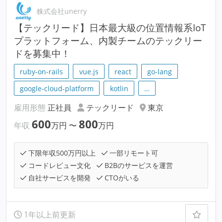
株式会社unerry
【テックリード】日本最大級の位置情報系IoT
プラットフォーム、内製チームのテックリー
ドを募集中！
ruby-on-rails
vue.js
react
go-lang
google-cloud-platform
kotlin
…
雇用形態
正社員
テックリード
東京
600
800
年収
万円
〜
万円
下限年収500万円以上
一部リモート可
コードレビュー文化
B2Bのサービスを運営
自社サービスを開発
CTOがいる
1年以上前更新