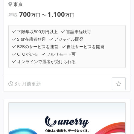
東京
700
1,100
年収
万円
〜
万円
下限年収500万円以上
言語未経験可
SIer在籍者歓迎
アジャイル開発
B2Bのサービスを運営
自社サービスを開発
CTOがいる
フルリモート可
オンラインで選考が受けられる
3ヶ月前更新