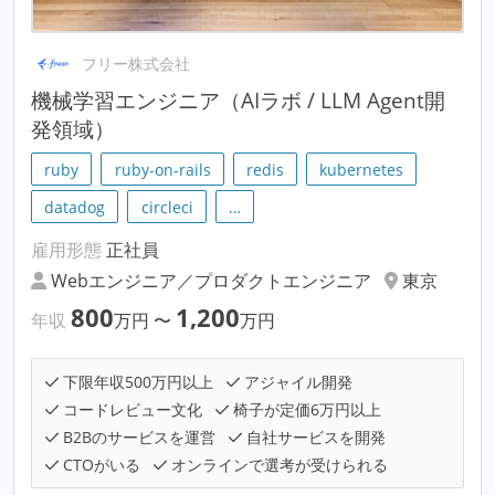
フリー株式会社
機械学習エンジニア（AIラボ / LLM Agent開
発領域）
ruby
ruby-on-rails
redis
kubernetes
datadog
circleci
…
雇用形態
正社員
Webエンジニア／プロダクトエンジニア
東京
800
1,200
年収
万円
〜
万円
下限年収500万円以上
アジャイル開発
コードレビュー文化
椅子が定価6万円以上
B2Bのサービスを運営
自社サービスを開発
CTOがいる
オンラインで選考が受けられる