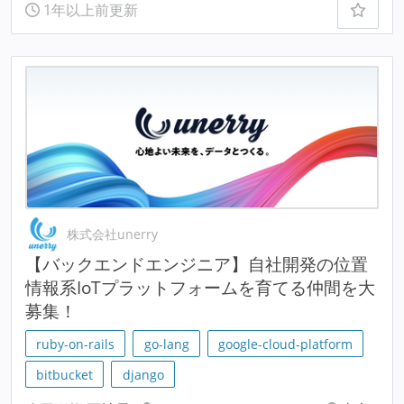
1年以上前更新
株式会社unerry
【バックエンドエンジニア】自社開発の位置
情報系IoTプラットフォームを育てる仲間を大
募集！
ruby-on-rails
go-lang
google-cloud-platform
bitbucket
django