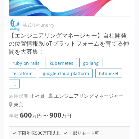
株式会社unerry
【エンジニアリングマネージャー】自社開発
の位置情報系IoTプラットフォームを育てる仲
間を大募集！
ruby-on-rails
kubernetes
go-lang
terraform
google-cloud-platform
bitbucket
…
雇用形態
正社員
エンジニアリングマネージャー
東京
600
900
年収
万円
〜
万円
下限年収500万円以上
一部リモート可