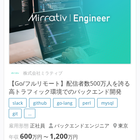
株式会社ミラティブ
【Go/フルリモート】配信者数500万人を誇る
高トラフィック環境でのバックエンド開発
slack
github
go-lang
perl
mysql
git
…
雇用形態
正社員
バックエンドエンジニア
東京
600
1,200
年収
万円
〜
万円