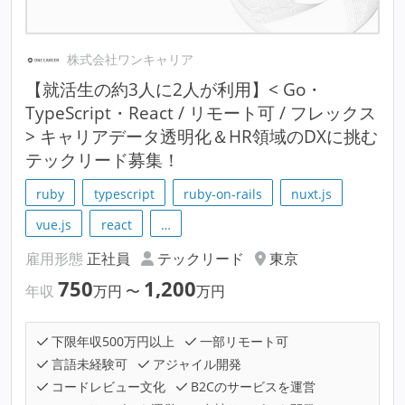
株式会社ワンキャリア
【就活生の約3人に2人が利用】< Go・
TypeScript・React / リモート可 / フレックス
> キャリアデータ透明化＆HR領域のDXに挑む
テックリード募集！
ruby
typescript
ruby-on-rails
nuxt.js
vue.js
react
…
雇用形態
正社員
テックリード
東京
750
1,200
年収
万円
〜
万円
下限年収500万円以上
一部リモート可
言語未経験可
アジャイル開発
コードレビュー文化
B2Cのサービスを運営