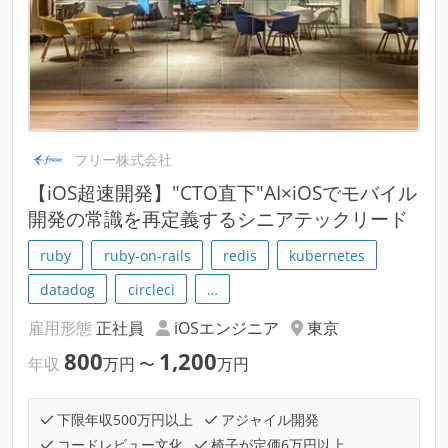
フリー株式会社
【iOS超速開発】"CTO直下"AI×iOSでモバイル
開発の常識を再定義するシニアテックリード
ruby
ruby-on-rails
redis
kubernetes
datadog
circleci
…
雇用形態
正社員
iOSエンジニア
東京
800
1,200
年収
万円
〜
万円
下限年収500万円以上
アジャイル開発
コードレビュー文化
椅子が定価6万円以上