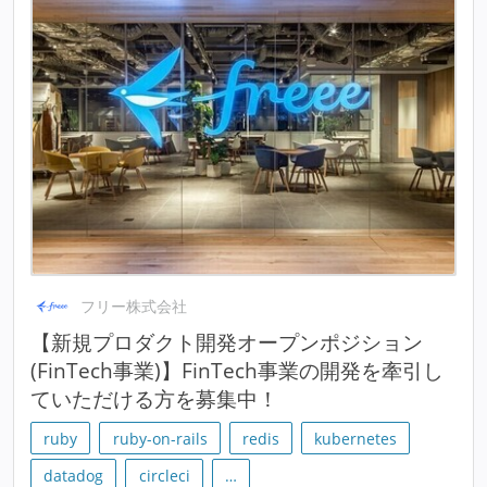
フリー株式会社
【新規プロダクト開発オープンポジション
(FinTech事業)】FinTech事業の開発を牽引し
ていただける方を募集中！
ruby
ruby-on-rails
redis
kubernetes
datadog
circleci
…