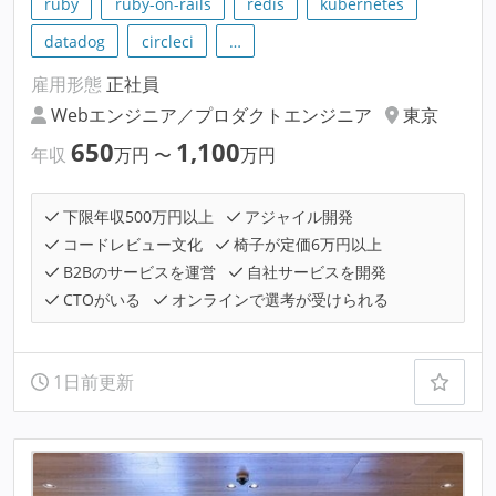
ruby
ruby-on-rails
redis
kubernetes
datadog
circleci
…
雇用形態
正社員
Webエンジニア／プロダクトエンジニア
東京
650
1,100
年収
万円
〜
万円
下限年収500万円以上
アジャイル開発
コードレビュー文化
椅子が定価6万円以上
B2Bのサービスを運営
自社サービスを開発
CTOがいる
オンラインで選考が受けられる
1日前更新