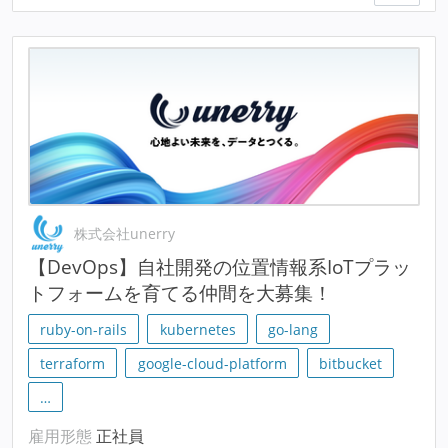
株式会社unerry
【DevOps】自社開発の位置情報系IoTプラッ
トフォームを育てる仲間を大募集！
ruby-on-rails
kubernetes
go-lang
terraform
google-cloud-platform
bitbucket
…
雇用形態
正社員