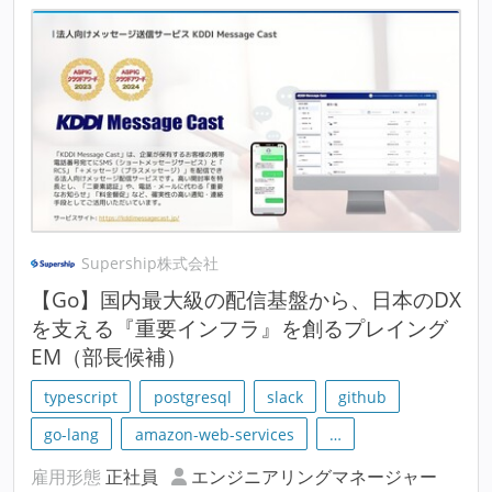
Supership株式会社
【Go】国内最大級の配信基盤から、日本のDX
を支える『重要インフラ』を創るプレイング
EM（部長候補）
typescript
postgresql
slack
github
go-lang
amazon-web-services
…
雇用形態
正社員
エンジニアリングマネージャー