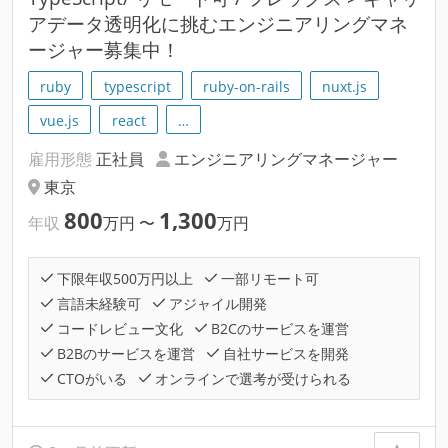
アデータ透明化に挑むエンジニアリングマネ
ージャー募集中！
ruby
typescript
ruby-on-rails
nuxt.js
vue.js
react
…
雇用形態
正社員
エンジニアリングマネージャー
東京
800
1,300
年収
万円
〜
万円
下限年収500万円以上
一部リモート可
言語未経験可
アジャイル開発
コードレビュー文化
B2Cのサービスを運営
B2Bのサービスを運営
自社サービスを開発
CTOがいる
オンラインで選考が受けられる