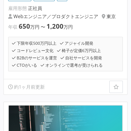
雇用形態
正社員
Webエンジニア／プロダクトエンジニア
東京
650
1,200
年収
万円
〜
万円
下限年収500万円以上
アジャイル開発
コードレビュー文化
椅子が定価6万円以上
B2Bのサービスを運営
自社サービスを開発
CTOがいる
オンラインで選考が受けられる
約1ヶ月前更新