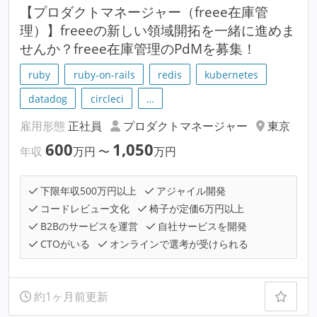
【プロダクトマネージャー（freee在庫管
理）】freeeの新しい領域開拓を一緒に進めま
せんか？freee在庫管理のPdMを募集！
ruby
ruby-on-rails
redis
kubernetes
datadog
circleci
…
雇用形態
正社員
プロダクトマネージャー
東京
600
1,050
年収
万円
〜
万円
下限年収500万円以上
アジャイル開発
コードレビュー文化
椅子が定価6万円以上
B2Bのサービスを運営
自社サービスを開発
CTOがいる
オンラインで選考が受けられる
約1ヶ月前更新