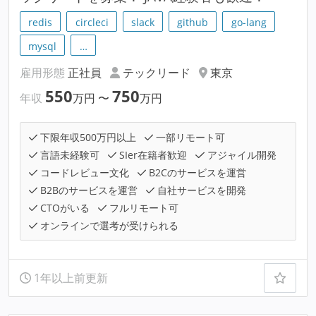
redis
circleci
slack
github
go-lang
mysql
…
雇用形態
正社員
テックリード
東京
550
750
年収
万円
〜
万円
下限年収500万円以上
一部リモート可
言語未経験可
SIer在籍者歓迎
アジャイル開発
コードレビュー文化
B2Cのサービスを運営
B2Bのサービスを運営
自社サービスを開発
CTOがいる
フルリモート可
オンラインで選考が受けられる
1年以上前更新