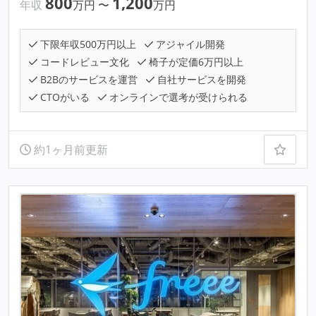
800
1,200
年収
万円
〜
万円
下限年収500万円以上
アジャイル開発
コードレビュー文化
椅子が定価6万円以上
B2Bのサービスを運営
自社サービスを開発
CTOがいる
オンラインで選考が受けられる
約1ヶ月前更新