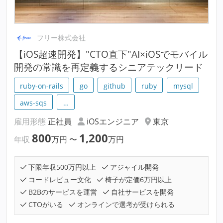
フリー株式会社
【iOS超速開発】"CTO直下"AI×iOSでモバイル
開発の常識を再定義するシニアテックリード
ruby-on-rails
go
github
ruby
mysql
aws-sqs
…
雇用形態
正社員
iOSエンジニア
東京
800
1,200
年収
万円
〜
万円
下限年収500万円以上
アジャイル開発
コードレビュー文化
椅子が定価6万円以上
B2Bのサービスを運営
自社サービスを開発
CTOがいる
オンラインで選考が受けられる