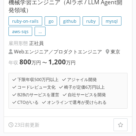
機械学習エンジニア（AIラボ / LLM Agent開
発領域）
ruby-on-rails
go
github
ruby
mysql
aws-sqs
…
雇用形態
正社員
Webエンジニア／プロダクトエンジニア
東京
800
1,200
年収
万円
〜
万円
下限年収500万円以上
アジャイル開発
コードレビュー文化
椅子が定価6万円以上
B2Bのサービスを運営
自社サービスを開発
CTOがいる
オンラインで選考が受けられる
23日前更新