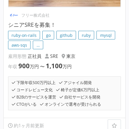
フリー株式会社
シニアSREを募集！
ruby-on-rails
go
github
ruby
mysql
aws-sqs
…
雇用形態
正社員
SRE
東京
900
1,100
年収
万円
〜
万円
下限年収500万円以上
アジャイル開発
コードレビュー文化
椅子が定価6万円以上
B2Bのサービスを運営
自社サービスを開発
CTOがいる
オンラインで選考が受けられる
約1ヶ月前更新