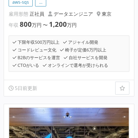
aws-sqs
…
雇用形態
正社員
データエンジニア
東京
800
1,200
年収
万円
〜
万円
下限年収500万円以上
アジャイル開発
コードレビュー文化
椅子が定価6万円以上
B2Bのサービスを運営
自社サービスを開発
CTOがいる
オンラインで選考が受けられる
5日前更新