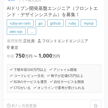
フリー株式会社
AIドリブン開発基盤エンジニア（フロントエ
ンド・デザインシステム）を募集！
ruby-on-rails
go
github
ruby
mysql
aws-sqs
…
雇用形態
正社員
フロントエンドエンジニア
東京
750
1,000
年収
万円
〜
万円
下限年収500万円以上
アジャイル開発
コードレビュー文化
椅子が定価6万円以上
B2Bのサービスを運営
自社サービスを開発
CTOがいる
オンラインで選考が受けられる
約1ヶ月前更新