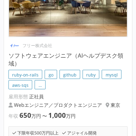
フリー株式会社
ソフトウェアエンジニア（AIヘルプデスク領
域）
ruby-on-rails
go
github
ruby
mysql
aws-sqs
…
雇用形態
正社員
Webエンジニア／プロダクトエンジニア
東京
650
1,000
年収
万円
〜
万円
下限年収500万円以上
アジャイル開発