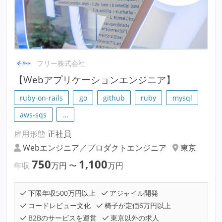
フリー株式会社
【Webアプリケーションエンジニア】
ruby-on-rails
go
github
ruby
mysql
aws-sqs
…
雇用形態
正社員
Webエンジニア／プロダクトエンジニア
東京
750
1,100
年収
万円
〜
万円
下限年収500万円以上
アジャイル開発
コードレビュー文化
椅子が定価6万円以上
B2Bのサービスを運営
東京以外の求人