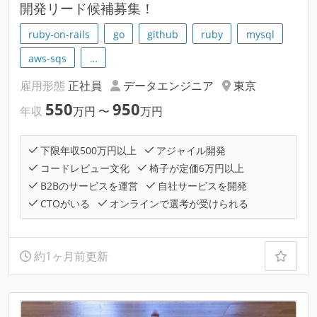
開発リード候補募集！
ruby-on-rails
go
github
ruby
mysql
aws-sqs
…
雇用形態
正社員
データエンジニア
東京
550
950
年収
万円
〜
万円
下限年収500万円以上
アジャイル開発
コードレビュー文化
椅子が定価6万円以上
B2Bのサービスを運営
自社サービスを開発
CTOがいる
オンラインで選考が受けられる
約1ヶ月前更新