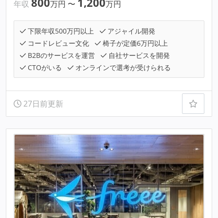
800
1,200
年収
万円
〜
万円
下限年収500万円以上
アジャイル開発
コードレビュー文化
椅子が定価6万円以上
B2Bのサービスを運営
自社サービスを開発
CTOがいる
オンラインで選考が受けられる
27日前更新