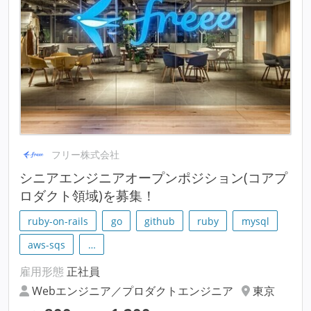
フリー株式会社
シニアエンジニアオープンポジション(コアプ
ロダクト領域)を募集！
ruby-on-rails
go
github
ruby
mysql
aws-sqs
…
雇用形態
正社員
Webエンジニア／プロダクトエンジニア
東京