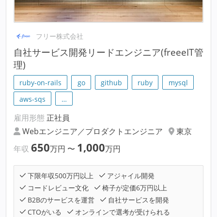
フリー株式会社
自社サービス開発リードエンジニア(freeeIT管
理)
ruby-on-rails
go
github
ruby
mysql
aws-sqs
…
雇用形態
正社員
Webエンジニア／プロダクトエンジニア
東京
650
1,000
年収
万円
〜
万円
下限年収500万円以上
アジャイル開発
コードレビュー文化
椅子が定価6万円以上
B2Bのサービスを運営
自社サービスを開発
CTOがいる
オンラインで選考が受けられる