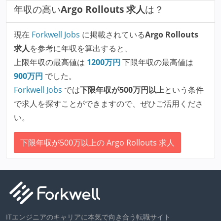
年収の高い
Argo Rollouts 求人
は？
現在
Forkwell Jobs
に掲載されている
Argo Rollouts
求人
を参考に年収を算出すると、
上限年収の最高値は
1200
万円
下限年収の最高値は
900
万円
でした。
Forkwell Jobs
では
下限年収が500万円以上
という条件
で求人を探すことができますので、ぜひご活用くださ
い。
下限年収が500万以上の Argo Rollouts 求人
ITエンジニアのキャリアに本気で向き合う転職サイト