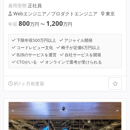
雇用形態
正社員
Webエンジニア／プロダクトエンジニア
東京
800
1,200
年収
万円
〜
万円
下限年収500万円以上
アジャイル開発
コードレビュー文化
椅子が定価6万円以上
B2Bのサービスを運営
自社サービスを開発
CTOがいる
オンラインで選考が受けられる
約1ヶ月前更新