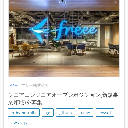
フリー株式会社
シニアエンジニアオープンポジション(新規事
業領域)を募集！
ruby-on-rails
go
github
ruby
mysql
aws-sqs
…