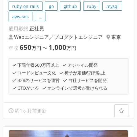
ruby-on-rails
go
github
ruby
mysql
aws-sqs
…
雇用形態
正社員
Webエンジニア／プロダクトエンジニア
東京
650
1,000
年収
万円
〜
万円
下限年収500万円以上
アジャイル開発
コードレビュー文化
椅子が定価6万円以上
B2Bのサービスを運営
自社サービスを開発
CTOがいる
オンラインで選考が受けられる
約1ヶ月前更新