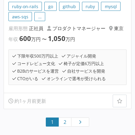
ruby-on-rails
go
github
ruby
mysql
aws-sqs
…
雇用形態
正社員
プロダクトマネージャー
東京
600
1,050
年収
万円
〜
万円
下限年収500万円以上
アジャイル開発
コードレビュー文化
椅子が定価6万円以上
B2Bのサービスを運営
自社サービスを開発
CTOがいる
オンラインで選考が受けられる
約1ヶ月前更新
1
2