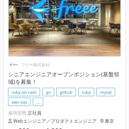
フリー株式会社
シニアエンジニアオープンポジション(基盤領
域)を募集！
ruby-on-rails
go
github
ruby
mysql
aws-sqs
…
雇用形態
正社員
Webエンジニア／プロダクトエンジニア
東京