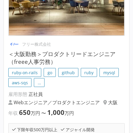
フリー株式会社
＜大阪勤務＞プロダクトリードエンジニア
（freee人事労務）
ruby-on-rails
go
github
ruby
mysql
aws-sqs
…
雇用形態
正社員
Webエンジニア／プロダクトエンジニア
大阪
650
1,000
年収
万円
〜
万円
下限年収500万円以上
アジャイル開発