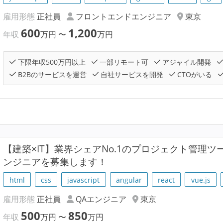
雇用形態
正社員
フロントエンドエンジニア
東京
600
1,200
年収
万円
〜
万円
下限年収500万円以上
一部リモート可
アジャイル開発
B2Bのサービスを運営
自社サービスを開発
CTOがいる
【建築×IT】業界シェアNo.1のプロジェクト管理ツー
ンジニアを募集します！
html
css
javascript
angular
react
vue.js
雇用形態
正社員
QAエンジニア
東京
500
850
年収
万円
〜
万円