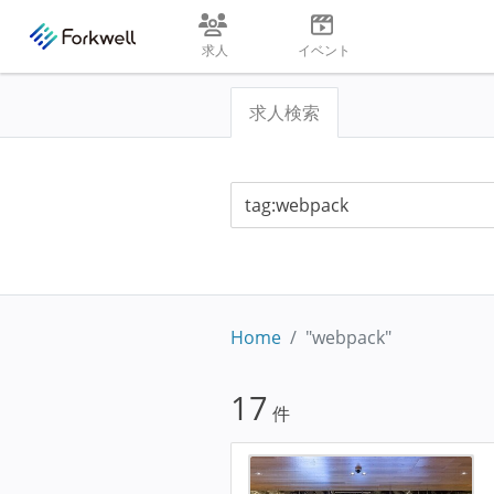
求人
イベント
求人検索
Home
"webpack"
17
件