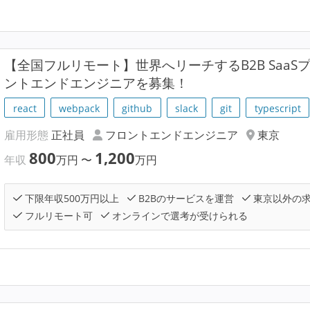
【全国フルリモート】世界へリーチするB2B Saa
ントエンドエンジニアを募集！
react
webpack
github
slack
git
typescript
雇用形態
正社員
フロントエンドエンジニア
東京
800
1,200
年収
万円
〜
万円
下限年収500万円以上
B2Bのサービスを運営
東京以外の
フルリモート可
オンラインで選考が受けられる