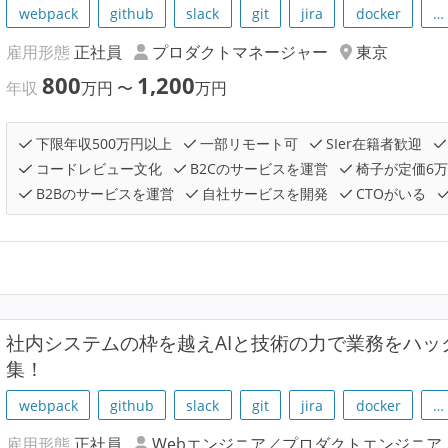
webpack
github
slack
git
jira
docker
…
雇用形態
正社員
プロダクトマネージャー
東京
800
1,200
年収
万円
〜
万円
下限年収500万円以上
一部リモート可
SIer在籍者歓迎
コードレビュー文化
B2Cのサービスを運営
椅子が定価6
B2Bのサービスを運営
自社サービスを開発
CTOがいる
社内システムの枠を越えAIと技術の力で業務をハ
集！
webpack
github
slack
git
jira
docker
…
雇用形態
正社員
Webエンジニア／プロダクトエンジニア