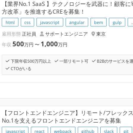
【業界No.1 SaaS 】テクノロジーを武器に！顧
方改革」を推進するCREを募集！
html
css
javascript
angular
bem
gulp
雇用形態
正社員
サポートエンジニア
東京
500
1,000
年収
万円
〜
万円
下限年収500万円以上
一部リモート可
B2Bのサービスを
CTOがいる
【フロントエンドエンジニア】リモート/フレック
No.1を支えるフロントエンドエンジニアを募集
javascript
react
webpack
github
slack
git