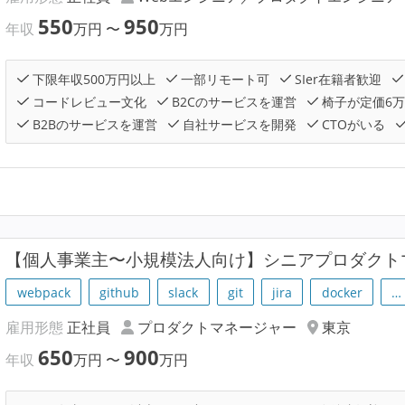
550
950
年収
万円
〜
万円
下限年収500万円以上
一部リモート可
SIer在籍者歓迎
コードレビュー文化
B2Cのサービスを運営
椅子が定価6
B2Bのサービスを運営
自社サービスを開発
CTOがいる
【個人事業主〜小規模法人向け】シニアプロダクト
webpack
github
slack
git
jira
docker
…
雇用形態
正社員
プロダクトマネージャー
東京
650
900
年収
万円
〜
万円