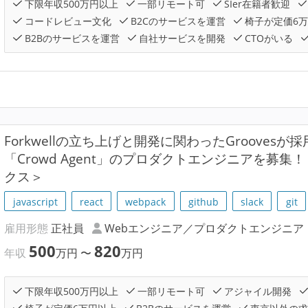
下限年収500万円以上
一部リモート可
SIer在籍者歓迎
コードレビュー文化
B2Cのサービスを運営
椅子が定価6
B2Bのサービスを運営
自社サービスを開発
CTOがいる
Forkwellの立ち上げと開発に関わったGrooves
「Crowd Agent」のプロダクトエンジニアを募
クス＞
javascript
react
webpack
github
slack
git
雇用形態
正社員
Webエンジニア／プロダクトエンジニア
500
820
年収
万円
〜
万円
下限年収500万円以上
一部リモート可
アジャイル開発