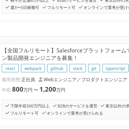
椅子が定価6万円以上
B2Bのサービスを運営
東京以外の求
週3〜5日稼働可
フルリモート可
オンラインで選考が受け
【全国フルリモート】Salesforceプラットフォ
ン製品開発エンジニアを募集！
react
webpack
github
slack
git
typescript
雇用形態
正社員
Webエンジニア／プロダクトエンジニア
800
1,200
年収
万円
〜
万円
下限年収500万円以上
B2Bのサービスを運営
東京以外の
フルリモート可
オンラインで選考が受けられる