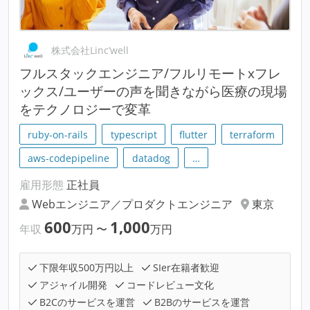
株式会社Linc’well
フルスタックエンジニア/フルリモートxフレ
ックス/ユーザーの声を聞きながら医療の現場
をテクノロジーで変革
ruby-on-rails
typescript
flutter
terraform
aws-codepipeline
datadog
…
雇用形態
正社員
Webエンジニア／プロダクトエンジニア
東京
600
1,000
年収
万円
〜
万円
下限年収500万円以上
SIer在籍者歓迎
アジャイル開発
コードレビュー文化
B2Cのサービスを運営
B2Bのサービスを運営