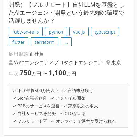
開発）【フルリモート】自社LLMを基盤とし
たAIエージェント開発という最先端の環境で
活躍しませんか？
ruby-on-rails
python
vue.js
typescript
flutter
terraform
…
雇用形態
正社員
Webエンジニア／プロダクトエンジニア
東京
750
1,100
年収
万円
〜
万円
下限年収500万円以上
言語未経験可
SIer在籍者歓迎
アジャイル開発
B2Bのサービスを運営
東京以外の求人
自社サービスを開発
CTOがいる
フルリモート可
オンラインで選考が受けられる