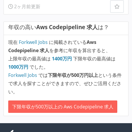
2ヶ月前更新
年収の高い
Aws Codepipeline 求人
は？
現在
Forkwell Jobs
に掲載されている
Aws
Codepipeline 求人
を参考に年収を算出すると、
上限年収の最高値は
1400
万円
下限年収の最高値は
1000
万円
でした。
Forkwell Jobs
では
下限年収が500万円以上
という条件
で求人を探すことができますので、ぜひご活用くださ
い。
下限年収が500万以上の Aws Codepipeline 求人