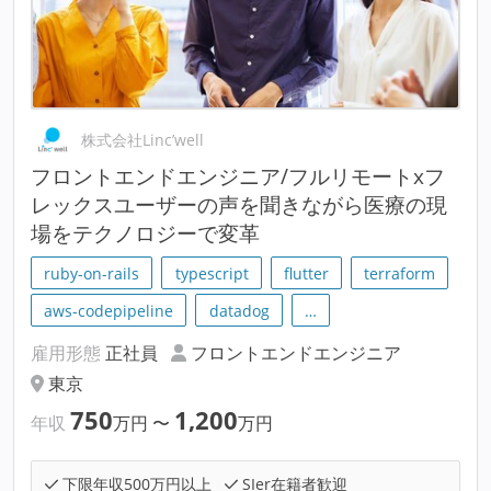
株式会社Linc’well
フロントエンドエンジニア/フルリモートxフ
レックスユーザーの声を聞きながら医療の現
場をテクノロジーで変革
ruby-on-rails
typescript
flutter
terraform
aws-codepipeline
datadog
…
雇用形態
正社員
フロントエンドエンジニア
東京
750
1,200
年収
万円
〜
万円
下限年収500万円以上
SIer在籍者歓迎