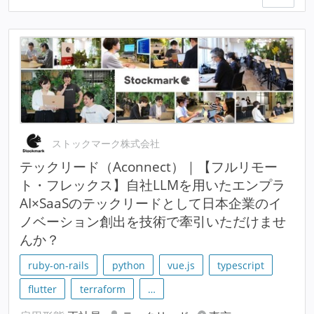
ストックマーク株式会社
テックリード（Aconnect）｜【フルリモー
ト・フレックス】自社LLMを用いたエンプラ
AI×SaaSのテックリードとして日本企業のイ
ノベーション創出を技術で牽引いただけませ
んか？
ruby-on-rails
python
vue.js
typescript
flutter
terraform
…