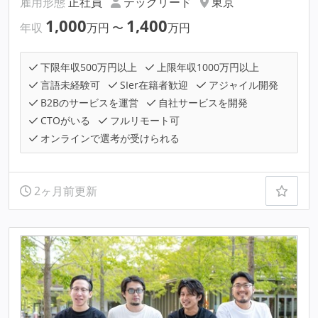
雇用形態
正社員
テックリード
東京
1,000
1,400
年収
万円
〜
万円
下限年収500万円以上
上限年収1000万円以上
言語未経験可
SIer在籍者歓迎
アジャイル開発
B2Bのサービスを運営
自社サービスを開発
CTOがいる
フルリモート可
オンラインで選考が受けられる
2ヶ月前更新