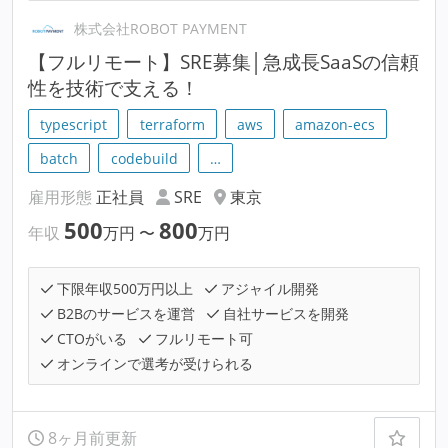
株式会社ROBOT PAYMENT
【フルリモート】SRE募集│急成長SaaSの信頼
性を技術で支える！
typescript
terraform
aws
amazon-ecs
batch
codebuild
…
雇用形態
正社員
SRE
東京
500
800
年収
万円
〜
万円
下限年収500万円以上
アジャイル開発
B2Bのサービスを運営
自社サービスを開発
CTOがいる
フルリモート可
オンラインで選考が受けられる
8ヶ月前更新