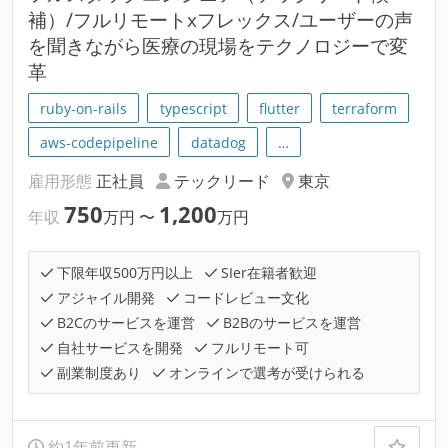
補）/フルリモートxフレックス/ユーザーの声
を聞きながら医療の現場をテクノロジーで変
革
ruby-on-rails
typescript
flutter
terraform
aws-codepipeline
datadog
…
雇用形態
正社員
テックリード
東京
750
1,200
年収
万円
〜
万円
下限年収500万円以上
SIer在籍者歓迎
アジャイル開発
コードレビュー文化
B2Cのサービスを運営
B2Bのサービスを運営
自社サービスを開発
フルリモート可
副業制度あり
オンラインで選考が受けられる
約1年前更新