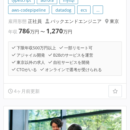
typescript
aurora
mysql
aws-codepipeline
datadog
ecs
…
雇用形態
正社員
バックエンドエンジニア
東京
786
1,270
年収
万円
〜
万円
下限年収500万円以上
一部リモート可
アジャイル開発
B2Bのサービスを運営
東京以外の求人
自社サービスを開発
CTOがいる
オンラインで選考が受けられる
4ヶ月前更新