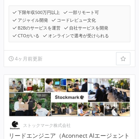
下限年収500万円以上
一部リモート可
アジャイル開発
コードレビュー文化
B2Bのサービスを運営
自社サービスを開発
CTOがいる
オンラインで選考が受けられる
4ヶ月前更新
ストックマーク株式会社
リードエンジニア（Aconnect AIエージェント