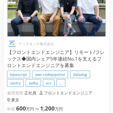
テックタッチ株式会社
【フロントエンドエンジニア】リモート/フレ
ックス◆国内シェア5年連続No.1を支えるフ
ロントエンドエンジニアを募集
typescript
aws-codepipeline
datadog
sentry
kafka
ecs
…
雇用形態
正社員
フロントエンドエンジニア
東京
600
1,200
年収
万円
〜
万円