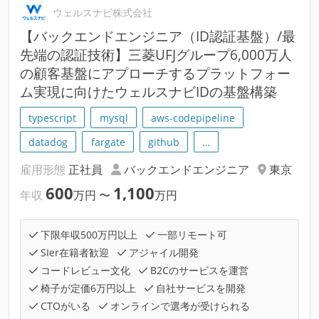
ウェルスナビ株式会社
【バックエンドエンジニア（ID認証基盤）/最
先端の認証技術】三菱UFJグループ6,000万人
の顧客基盤にアプローチするプラットフォー
ム実現に向けたウェルスナビIDの基盤構築
typescript
mysql
aws-codepipeline
datadog
fargate
github
…
雇用形態
正社員
バックエンドエンジニア
東京
600
1,100
年収
万円
〜
万円
下限年収500万円以上
一部リモート可
SIer在籍者歓迎
アジャイル開発
コードレビュー文化
B2Cのサービスを運営
椅子が定価6万円以上
自社サービスを開発
CTOがいる
オンラインで選考が受けられる