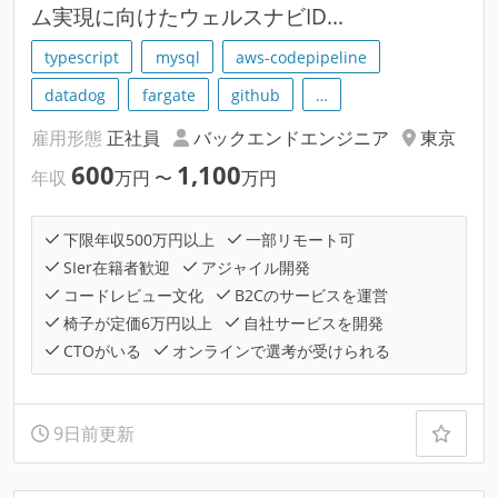
ム実現に向けたウェルスナビID...
typescript
mysql
aws-codepipeline
datadog
fargate
github
…
雇用形態
正社員
バックエンドエンジニア
東京
600
1,100
年収
万円
〜
万円
下限年収500万円以上
一部リモート可
SIer在籍者歓迎
アジャイル開発
コードレビュー文化
B2Cのサービスを運営
椅子が定価6万円以上
自社サービスを開発
CTOがいる
オンラインで選考が受けられる
9日前更新