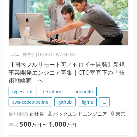
株式会社ROBOT PAYMENT
【国内フルリモート可／ゼロイチ開発】新規
事業開発エンジニア募集｜CTO室直下の「技
術戦略家」へ
typescript
terraform
codebuild
aws-codepipeline
github
figma
…
雇用形態
正社員
バックエンドエンジニア
東京
500
1,000
年収
万円
〜
万円