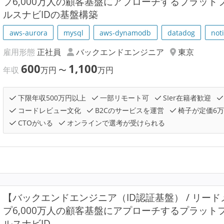
プ6,000万人の顧客基盤にアプローチするプラッ
ルスナビIDの基盤構築
aws-aurora
mysql
aws-dynamodb
datadog
not
雇用形態
正社員
バックエンドエンジニア
東京
600
1,100
年収
万円
〜
万円
下限年収500万円以上
一部リモート可
SIer在籍者歓迎
コードレビュー文化
B2Cのサービスを運営
椅子が定価6
CTOがいる
オンラインで選考が受けられる
【バックエンドエンジニア（ID認証基盤） / リード
プ6,000万人の顧客基盤にアプローチするプラッ
ルスナビID...