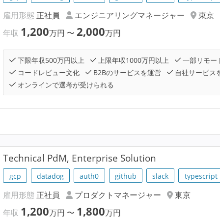
雇用形態
正社員
エンジニアリングマネージャー
東京
1,200
2,000
年収
万円
〜
万円
下限年収500万円以上
上限年収1000万円以上
一部リモー
コードレビュー文化
B2Bのサービスを運営
自社サービス
オンラインで選考が受けられる
Technical PdM, Enterprise Solution
gcp
datadog
auth0
github
slack
typescript
雇用形態
正社員
プロダクトマネージャー
東京
1,200
1,800
年収
万円
〜
万円