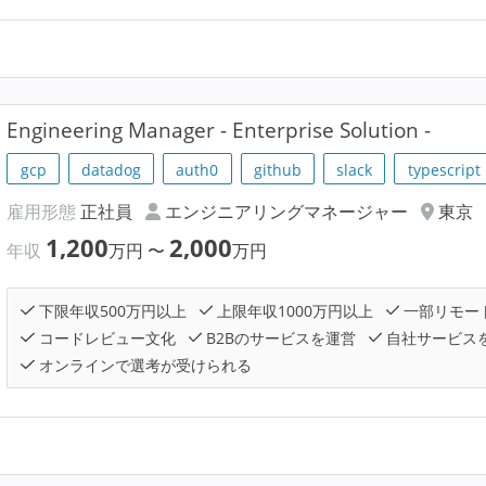
Engineering Manager - Enterprise Solution -
gcp
datadog
auth0
github
slack
typescript
雇用形態
正社員
エンジニアリングマネージャー
東京
1,200
2,000
年収
万円
〜
万円
下限年収500万円以上
上限年収1000万円以上
一部リモー
コードレビュー文化
B2Bのサービスを運営
自社サービス
オンラインで選考が受けられる