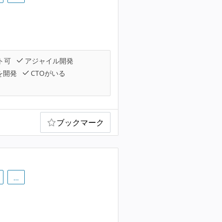
ト可
アジャイル開発
を開発
CTOがいる
ブックマーク
…