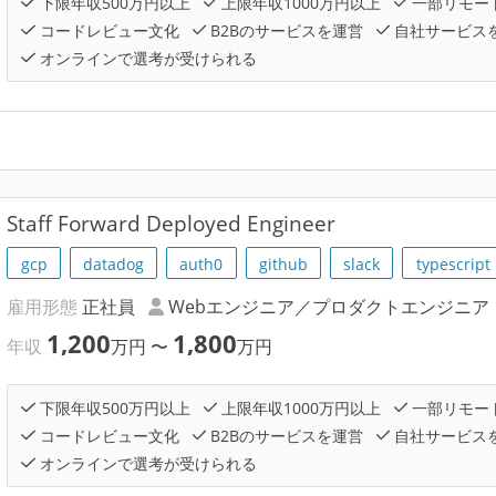
下限年収500万円以上
上限年収1000万円以上
一部リモー
コードレビュー文化
B2Bのサービスを運営
自社サービス
オンラインで選考が受けられる
Staff Forward Deployed Engineer
gcp
datadog
auth0
github
slack
typescript
雇用形態
正社員
Webエンジニア／プロダクトエンジニア
1,200
1,800
年収
万円
〜
万円
下限年収500万円以上
上限年収1000万円以上
一部リモー
コードレビュー文化
B2Bのサービスを運営
自社サービス
オンラインで選考が受けられる