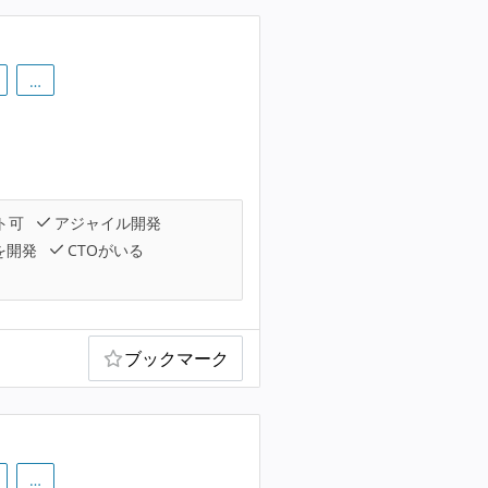
…
ト可
アジャイル開発
を開発
CTOがいる
ブックマーク
…