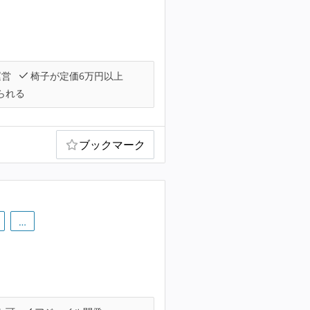
運営
椅子が定価6万円以上
られる
ブックマーク
…