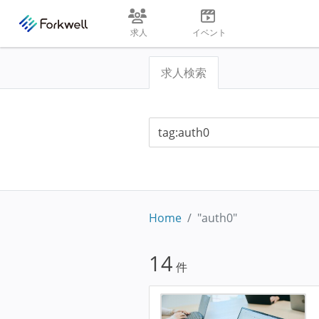
求人
イベント
求人検索
Home
"auth0"
14
件