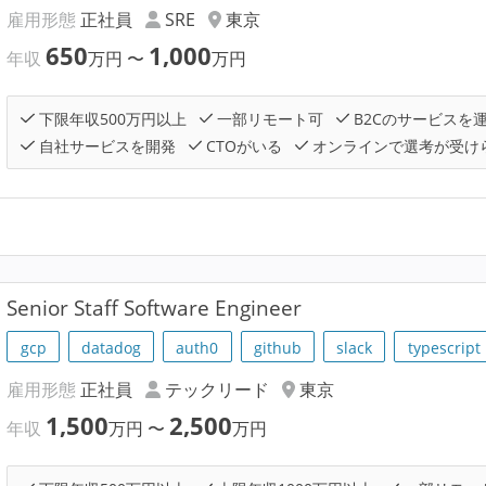
雇用形態
正社員
SRE
東京
650
1,000
年収
万円
〜
万円
下限年収500万円以上
一部リモート可
B2Cのサービスを
自社サービスを開発
CTOがいる
オンラインで選考が受け
Senior Staff Software Engineer
gcp
datadog
auth0
github
slack
typescript
雇用形態
正社員
テックリード
東京
1,500
2,500
年収
万円
〜
万円