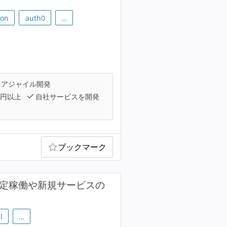
ion
auth0
…
アジャイル開発
万円以上
自社サービスを開発
ブックマーク
安定稼働や新規サービスの
l
…