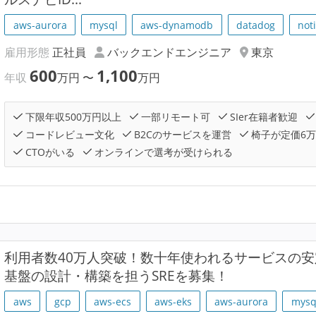
aws-aurora
mysql
aws-dynamodb
datadog
not
雇用形態
正社員
バックエンドエンジニア
東京
600
1,100
年収
万円
〜
万円
下限年収500万円以上
一部リモート可
SIer在籍者歓迎
コードレビュー文化
B2Cのサービスを運営
椅子が定価6
CTOがいる
オンラインで選考が受けられる
利用者数40万人突破！数十年使われるサービスの
基盤の設計・構築を担うSREを募集！
aws
gcp
aws-ecs
aws-eks
aws-aurora
mysq