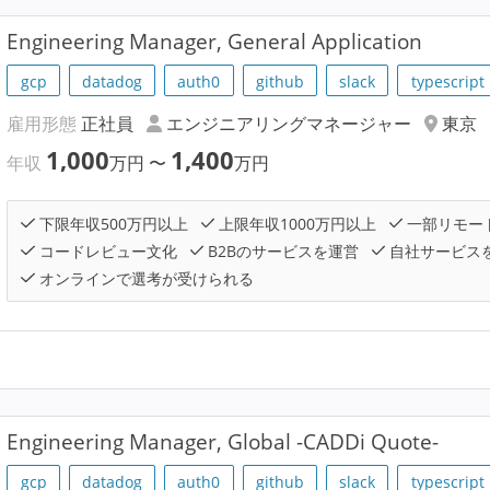
Engineering Manager, General Application
gcp
datadog
auth0
github
slack
typescript
雇用形態
正社員
エンジニアリングマネージャー
東京
1,000
1,400
年収
万円
〜
万円
下限年収500万円以上
上限年収1000万円以上
一部リモー
コードレビュー文化
B2Bのサービスを運営
自社サービス
オンラインで選考が受けられる
Engineering Manager, Global -CADDi Quote-
gcp
datadog
auth0
github
slack
typescript