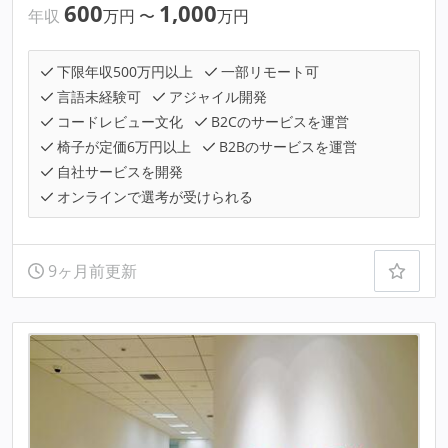
600
1,000
年収
万円
〜
万円
下限年収500万円以上
一部リモート可
言語未経験可
アジャイル開発
コードレビュー文化
B2Cのサービスを運営
椅子が定価6万円以上
B2Bのサービスを運営
自社サービスを開発
オンラインで選考が受けられる
9ヶ月前更新