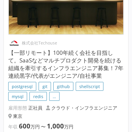
株式会社Techouse
【一部リモート】100年続く会社を目指し
て。SaaSなどマルチプロダクト開発を続ける
組織を牽引するインフラエンジニア募集！7年
連続黒字/代表がエンジニア/自社事業
postgresql
git
github
shellscript
mysql
redis
…
雇用形態
正社員
クラウド・インフラエンジニア
東京
600
1,000
年収
万円
〜
万円