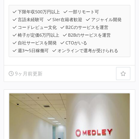
下限年収500万円以上
一部リモート可
言語未経験可
SIer在籍者歓迎
アジャイル開発
コードレビュー文化
B2Cのサービスを運営
椅子が定価6万円以上
B2Bのサービスを運営
自社サービスを開発
CTOがいる
週3〜5日稼働可
オンラインで選考が受けられる
9ヶ月前更新