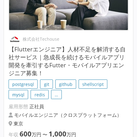
株式会社Techouse
【Flutterエンジニア】人材不足を解消する自
社サービス｜急成長を続けるモバイルアプリ
開発を牽引するFutter・モバイルアプリエン
ジニア募集！
postgresql
git
github
shellscript
mysql
redis
…
雇用形態
正社員
モバイルエンジニア（クロスプラットフォーム）
東京
600
1,000
年収
万円
〜
万円