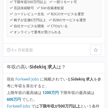
下限年収500万円以上
一部リモート可
言語未経験可
SIer在籍者歓迎
コードレビュー文化
B2Cのサービスを運営
椅子が定価6万円以上
B2Bのサービスを運営
自社サービスを開発
CTOがいる
オンラインで選考が受けられる
6ヶ月前更新
年収の高い
Sidekiq 求人
は？
現在
Forkwell Jobs
に掲載されている
Sidekiq 求人
を参
考に年収を算出すると、
上限年収の最高値は
1200
万円
下限年収の最高値は
600
万円
でした。
Forkwell Jobs
では
下限年収が500万円以上
という条件