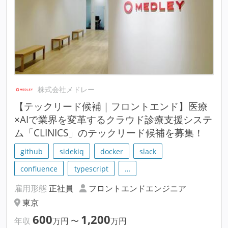
株式会社メドレー
【テックリード候補｜フロントエンド】医療
×AIで業界を変革するクラウド診療支援システ
ム「CLINICS」のテックリード候補を募集！
github
sidekiq
docker
slack
confluence
typescript
…
雇用形態
正社員
フロントエンドエンジニア
東京
600
1,200
年収
万円
〜
万円