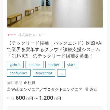
株式会社メドレー
【テックリード候補｜バックエンド】医療×AI
で業界を変革するクラウド診療支援システム
「CLINICS」のテックリード候補を募集！
github
sidekiq
docker
slack
confluence
typescript
…
雇用形態
正社員
Webエンジニア／プロダクトエンジニア
東京
600
1,200
年収
万円
〜
万円