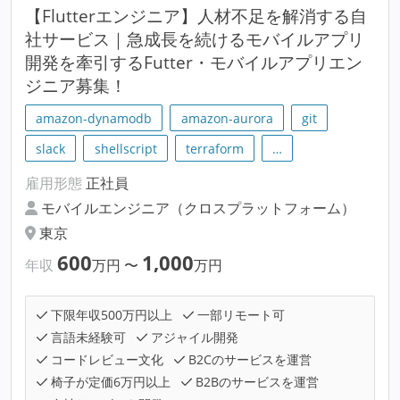
【Flutterエンジニア】人材不足を解消する自
社サービス｜急成長を続けるモバイルアプリ
開発を牽引するFutter・モバイルアプリエン
ジニア募集！
amazon-dynamodb
amazon-aurora
git
slack
shellscript
terraform
…
雇用形態
正社員
モバイルエンジニア（クロスプラットフォーム）
東京
600
1,000
年収
万円
〜
万円
下限年収500万円以上
一部リモート可
言語未経験可
アジャイル開発
コードレビュー文化
B2Cのサービスを運営
椅子が定価6万円以上
B2Bのサービスを運営