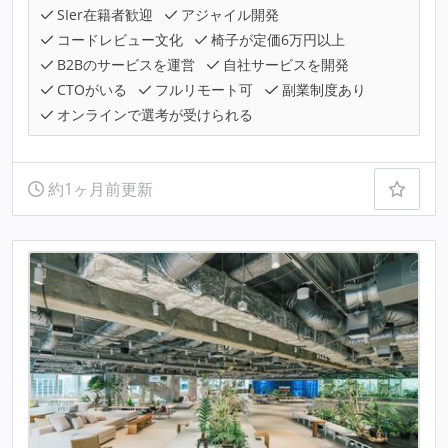
SIer在籍者歓迎
アジャイル開発
コードレビュー文化
椅子が定価6万円以上
B2Bのサービスを運営
自社サービスを開発
CTOがいる
フルリモート可
副業制度あり
オンラインで選考が受けられる
約1ヶ月前更新