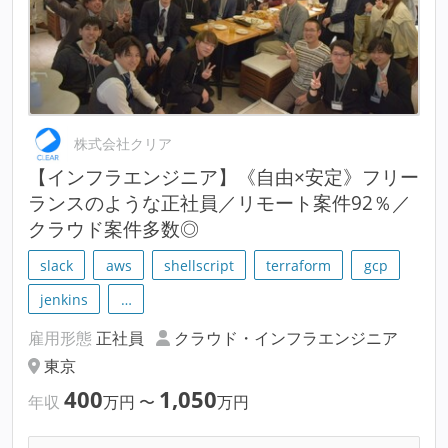
株式会社クリア
【インフラエンジニア】《自由×安定》フリー
ランスのような正社員／リモート案件92％／
クラウド案件多数◎
slack
aws
shellscript
terraform
gcp
jenkins
…
雇用形態
正社員
クラウド・インフラエンジニア
東京
400
1,050
年収
万円
〜
万円