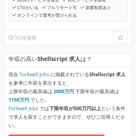
CTOがいる
フルリモート可
副業制度あり
オンラインで選考が受けられる
9日前更新
年収の高い
Shellscript 求人
は？
現在
Forkwell Jobs
に掲載されている
Shellscript 求人
を参考に年収を算出すると、
上限年収の最高値は
2000
万円
下限年収の最高値は
1150
万円
でした。
Forkwell Jobs
では
下限年収が500万円以上
という条件
で求人を探すことができますので、ぜひご活用くださ
い。