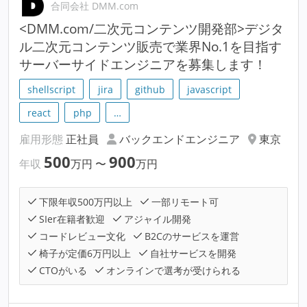
合同会社 DMM.com
<DMM.com/二次元コンテンツ開発部>デジタ
ル二次元コンテンツ販売で業界No.1を目指す
サーバーサイドエンジニアを募集します！
shellscript
jira
github
javascript
react
php
…
雇用形態
正社員
バックエンドエンジニア
東京
500
900
年収
万円
〜
万円
下限年収500万円以上
一部リモート可
SIer在籍者歓迎
アジャイル開発
コードレビュー文化
B2Cのサービスを運営
椅子が定価6万円以上
自社サービスを開発
CTOがいる
オンラインで選考が受けられる