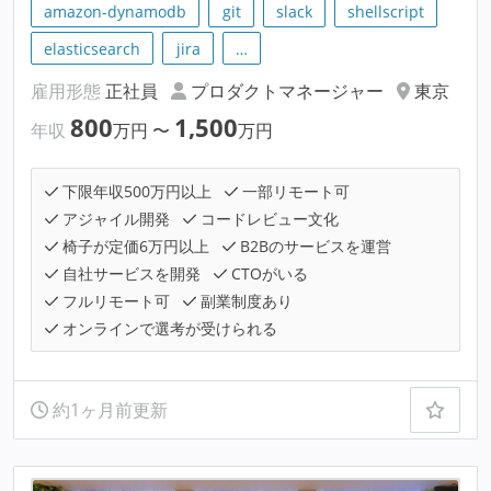
amazon-dynamodb
git
slack
shellscript
elasticsearch
jira
…
雇用形態
正社員
プロダクトマネージャー
東京
800
1,500
年収
万円
〜
万円
下限年収500万円以上
一部リモート可
アジャイル開発
コードレビュー文化
椅子が定価6万円以上
B2Bのサービスを運営
自社サービスを開発
CTOがいる
フルリモート可
副業制度あり
オンラインで選考が受けられる
約1ヶ月前更新