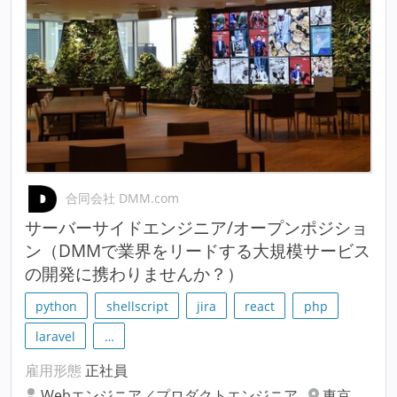
合同会社 DMM.com
サーバーサイドエンジニア/オープンポジショ
ン（DMMで業界をリードする大規模サービス
の開発に携わりませんか？）
python
shellscript
jira
react
php
laravel
…
雇用形態
正社員
Webエンジニア／プロダクトエンジニア
東京