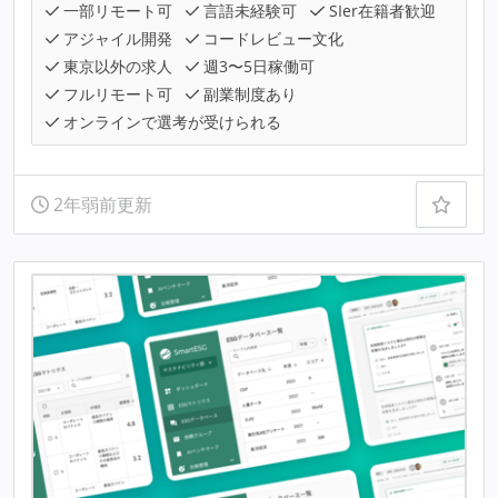
一部リモート可
言語未経験可
SIer在籍者歓迎
アジャイル開発
コードレビュー文化
東京以外の求人
週3〜5日稼働可
フルリモート可
副業制度あり
オンラインで選考が受けられる
2年弱前更新