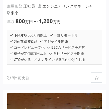
雇用形態
正社員
エンジニアリングマネージャー
東京
800
1,200
年収
万円
〜
万円
下限年収500万円以上
一部リモート可
SIer在籍者歓迎
アジャイル開発
コードレビュー文化
B2Cのサービスを運営
椅子が定価6万円以上
自社サービスを開発
CTOがいる
オンラインで選考が受けられる
9日前更新