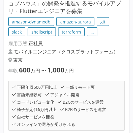
ョブハウス」の開発を推進するモバイルアプ
リ・Flutterエンジニアを募集
amazon-dynamodb
amazon-aurora
git
slack
shellscript
terraform
…
雇用形態
正社員
モバイルエンジニア（クロスプラットフォーム）
東京
600
1,000
年収
万円
〜
万円
下限年収500万円以上
一部リモート可
言語未経験可
アジャイル開発
コードレビュー文化
B2Cのサービスを運営
椅子が定価6万円以上
B2Bのサービスを運営
自社サービスを開発
オンラインで選考が受けられる