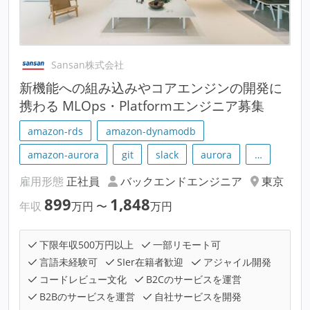
Sansan株式会社
新機能への組み込みやコアエンジンの開発に
携わる MLOps・Platformエンジニア募集
amazon-rds
amazon-dynamodb
amazon-aurora
git
slack
aurora
…
雇用形態
正社員
バックエンドエンジニア
東京
899
1,848
年収
万円
〜
万円
下限年収500万円以上
一部リモート可
言語未経験可
SIer在籍者歓迎
アジャイル開発
コードレビュー文化
B2Cのサービスを運営
B2Bのサービスを運営
自社サービスを開発