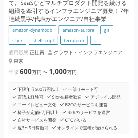
て。SaaSなどマルチプロダクト開発を続ける
組織を牽引するインフラエンジニア募集！7年
連続黒字/代表がエンジニア/自社事業
amazon-dynamodb
amazon-aurora
git
slack
shellscript
terraform
…
雇用形態
正社員
クラウド・インフラエンジニア
東京
600
1,000
年収
万円
〜
万円
下限年収500万円以上
一部リモート可
言語未経験可
SIer在籍者歓迎
アジャイル開発
コードレビュー文化
B2Cのサービスを運営
椅子が定価6万円以上
B2Bのサービスを運営
自社サービスを開発
CTOがいる
週3〜5日稼働可
オンラインで選考が受けられる