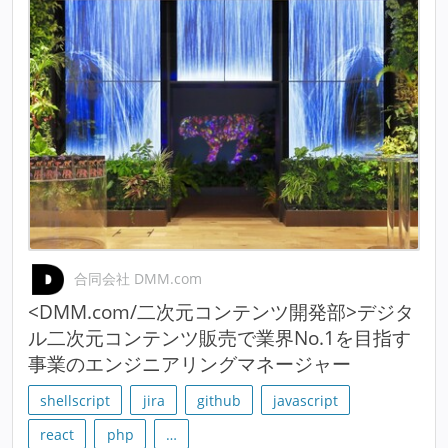
合同会社 DMM.com
<DMM.com/二次元コンテンツ開発部>デジタ
ル二次元コンテンツ販売で業界No.1を目指す
事業のエンジニアリングマネージャー
shellscript
jira
github
javascript
react
php
…