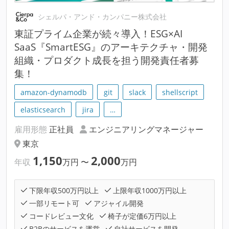
シェルパ・アンド・カンパニー株式会社
東証プライム企業が続々導入！ESG×AI
SaaS『SmartESG』のアーキテクチャ・開発
組織・プロダクト成長を担う開発責任者募
集！
amazon-dynamodb
git
slack
shellscript
elasticsearch
jira
…
雇用形態
正社員
エンジニアリングマネージャー
東京
1,150
2,000
年収
万円
〜
万円
下限年収500万円以上
上限年収1000万円以上
一部リモート可
アジャイル開発
コードレビュー文化
椅子が定価6万円以上
B2Bのサービスを運営
自社サービスを開発