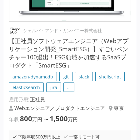
シェルパ・アンド・カンパニー株式会社
【正社員ソフトウェアエンジニア（Webアプ
リケーション開発_SmartESG）】すごいベン
チャー100選出！ESG領域を加速するSaaSプ
ロダクト「SmartESG」
amazon-dynamodb
git
slack
shellscript
elasticsearch
jira
…
雇用形態
正社員
Webエンジニア／プロダクトエンジニア
東京
800
1,500
年収
万円
〜
万円
下限年収500万円以上
一部リモート可