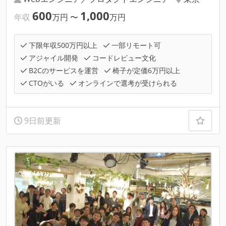
600
1,000
年収
万円
〜
万円
下限年収500万円以上
一部リモート可
アジャイル開発
コードレビュー文化
B2Cのサービスを運営
椅子が定価6万円以上
CTOがいる
オンラインで選考が受けられる
9日前更新