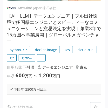
AnyMind Japan株式会社
【AI・LLM】データエンジニア｜フル出社環
境で多国籍エンジニアとスピーディーなコミ
ュニケーションと意思決定を実現｜創業8年で
15カ国へ事業展開｜グローバルメガベンチャ
ー
python-3.7
docker-image
k8s
cloud-run
git
gitflow
…
雇用形態
正社員
データエンジニア
東京
600
1,200
年収
万円
〜
万円
下限年収500万円以上
2年弱前更新