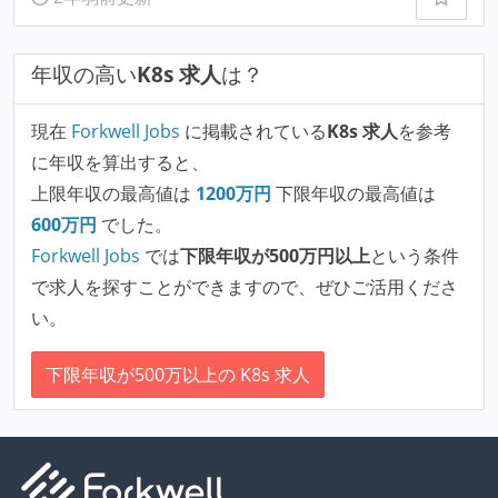
年収の高い
K8s 求人
は？
現在
Forkwell Jobs
に掲載されている
K8s 求人
を参考
に年収を算出すると、
上限年収の最高値は
1200
万円
下限年収の最高値は
600
万円
でした。
Forkwell Jobs
では
下限年収が500万円以上
という条件
で求人を探すことができますので、ぜひご活用くださ
い。
下限年収が500万以上の K8s 求人