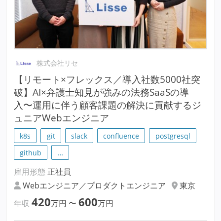
株式会社リセ
【リモート×フレックス／導入社数5000社突
破】AI×弁護士知見が強みの法務SaaSの導
入〜運用に伴う顧客課題の解決に貢献するジ
ュニアWebエンジニア
k8s
git
slack
confluence
postgresql
github
…
雇用形態
正社員
Webエンジニア／プロダクトエンジニア
東京
420
600
年収
万円
〜
万円