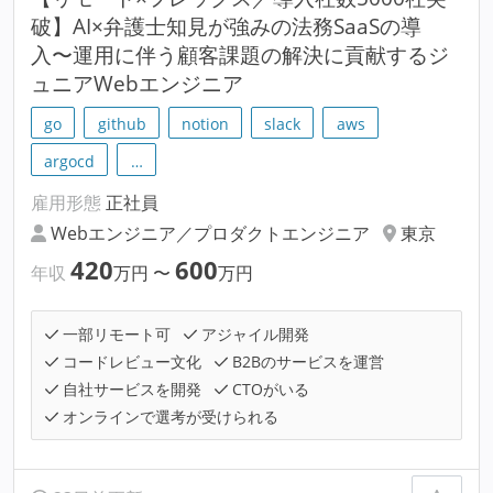
破】AI×弁護士知見が強みの法務SaaSの導
入〜運用に伴う顧客課題の解決に貢献するジ
ュニアWebエンジニア
go
github
notion
slack
aws
argocd
…
雇用形態
正社員
Webエンジニア／プロダクトエンジニア
東京
420
600
年収
万円
〜
万円
一部リモート可
アジャイル開発
コードレビュー文化
B2Bのサービスを運営
自社サービスを開発
CTOがいる
オンラインで選考が受けられる