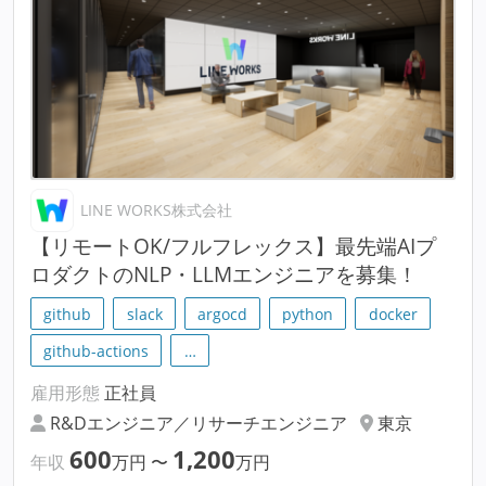
LINE WORKS株式会社
【リモートOK/フルフレックス】最先端AIプ
ロダクトのNLP・LLMエンジニアを募集！
github
slack
argocd
python
docker
github-actions
…
雇用形態
正社員
R&Dエンジニア／リサーチエンジニア
東京
600
1,200
年収
万円
〜
万円