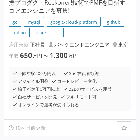
携プロダクトReckoner!技術でPMFを目指す
コアエンジニアを募集!
go
mysql
google-cloud-platform
github
notion
slack
…
雇用形態
正社員
バックエンドエンジニア
東京
650
1,300
年収
万円
〜
万円
下限年収500万円以上
SIer在籍者歓迎
アジャイル開発
コードレビュー文化
椅子が定価6万円以上
B2Bのサービスを運営
自社サービスを開発
フルリモート可
オンラインで選考が受けられる
10ヶ月前更新