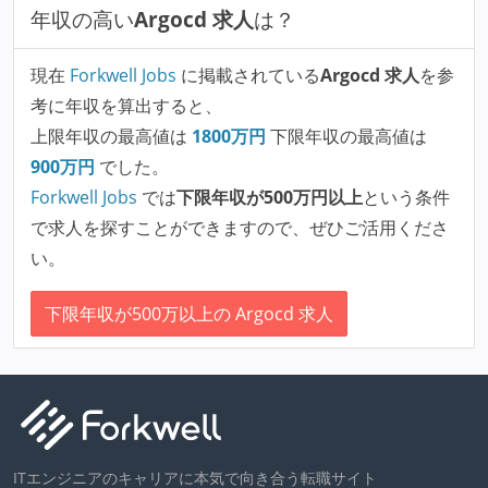
年収の高い
Argocd 求人
は？
現在
Forkwell Jobs
に掲載されている
Argocd 求人
を参
考に年収を算出すると、
上限年収の最高値は
1800
万円
下限年収の最高値は
900
万円
でした。
Forkwell Jobs
では
下限年収が500万円以上
という条件
で求人を探すことができますので、ぜひご活用くださ
い。
下限年収が500万以上の Argocd 求人
ITエンジニアのキャリアに本気で向き合う転職サイト