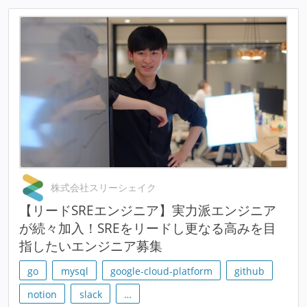
株式会社スリーシェイク
【リードSREエンジニア】実力派エンジニア
が続々加入！SREをリードし更なる高みを目
指したいエンジニア募集
go
mysql
google-cloud-platform
github
notion
slack
…