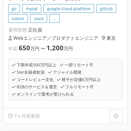
go
mysql
google-cloud-platform
github
notion
slack
…
雇用形態
正社員
Webエンジニア／プロダクトエンジニア
東京
650
1,200
年収
万円
〜
万円
下限年収500万円以上
一部リモート可
SIer在籍者歓迎
アジャイル開発
コードレビュー文化
椅子が定価6万円以上
B2Bのサービスを運営
フルリモート可
オンラインで選考が受けられる
7ヶ月前更新