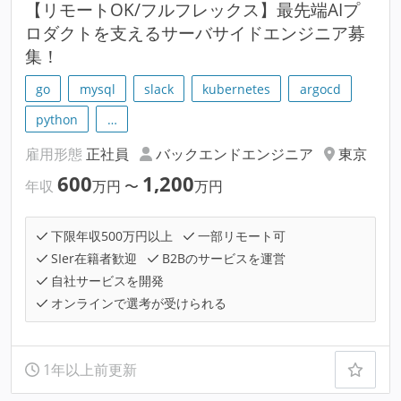
【リモートOK/フルフレックス】最先端AIプ
ロダクトを支えるサーバサイドエンジニア募
集！
go
mysql
slack
kubernetes
argocd
python
…
雇用形態
正社員
バックエンドエンジニア
東京
600
1,200
年収
万円
〜
万円
下限年収500万円以上
一部リモート可
SIer在籍者歓迎
B2Bのサービスを運営
自社サービスを開発
オンラインで選考が受けられる
1年以上前更新