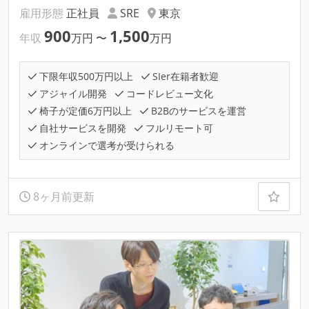
雇用形態
正社員
SRE
東京
900
1,500
年収
万円
〜
万円
下限年収500万円以上
SIer在籍者歓迎
アジャイル開発
コードレビュー文化
椅子が定価6万円以上
B2Bのサービスを運営
自社サービスを開発
フルリモート可
オンラインで選考が受けられる
8ヶ月前更新