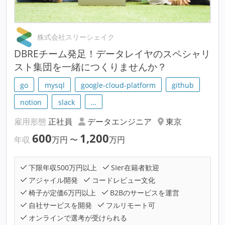
株式会社スリーシェイク
DBREチーム発足！データレイヤのスペシャリ
スト集団を一緒につくりませんか？
go
mysql
google-cloud-platform
github
notion
slack
…
雇用形態
正社員
データエンジニア
東京
600
1,200
年収
万円
〜
万円
下限年収500万円以上
SIer在籍者歓迎
アジャイル開発
コードレビュー文化
椅子が定価6万円以上
B2Bのサービスを運営
自社サービスを開発
フルリモート可
オンラインで選考が受けられる