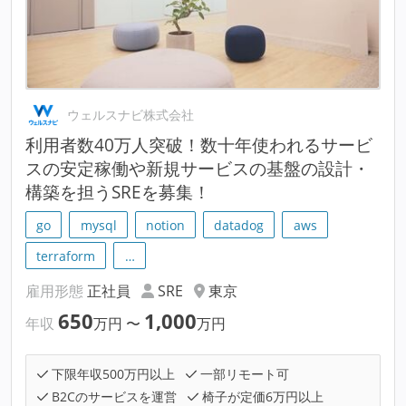
ウェルスナビ株式会社
利用者数40万人突破！数十年使われるサービ
スの安定稼働や新規サービスの基盤の設計・
構築を担うSREを募集！
go
mysql
notion
datadog
aws
terraform
…
雇用形態
正社員
SRE
東京
650
1,000
年収
万円
〜
万円
下限年収500万円以上
一部リモート可
B2Cのサービスを運営
椅子が定価6万円以上