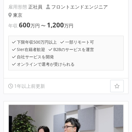
雇用形態
正社員
フロントエンドエンジニア
東京
600
1,200
年収
万円
〜
万円
下限年収500万円以上
一部リモート可
SIer在籍者歓迎
B2Bのサービスを運営
自社サービスを開発
オンラインで選考が受けられる
1年以上前更新