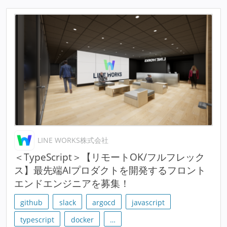
LINE WORKS株式会社
＜TypeScript＞【リモートOK/フルフレック
ス】最先端AIプロダクトを開発するフロント
エンドエンジニアを募集！
github
slack
argocd
javascript
typescript
docker
…