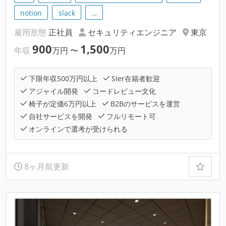
notion
slack
…
雇用形態
正社員
セキュリティエンジニア
東京
900
1,500
年収
万円
〜
万円
下限年収500万円以上
SIer在籍者歓迎
アジャイル開発
コードレビュー文化
椅子が定価6万円以上
B2Bのサービスを運営
自社サービスを開発
フルリモート可
オンラインで選考が受けられる
8ヶ月前更新