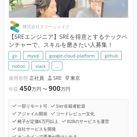
株式会社スリーシェイク
【SREエンジニア】SREを得意とするテックベ
ンチャーで、スキルを磨きたい人募集！
go
mysql
google-cloud-platform
github
notion
slack
…
雇用形態
正社員
SRE
東京
450
900
年収
万円
〜
万円
一部リモート可
SIer在籍者歓迎
アジャイル開発
コードレビュー文化
椅子が定価6万円以上
B2Bのサービスを運営
自社サービスを開発
オンラインで選考が受けられる