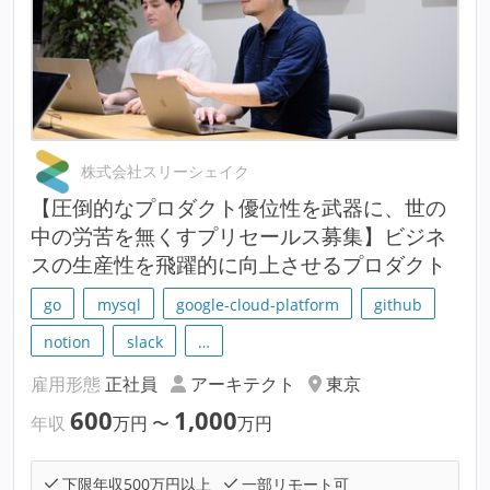
株式会社スリーシェイク
【圧倒的なプロダクト優位性を武器に、世の
中の労苦を無くすプリセールス募集】ビジネ
スの生産性を飛躍的に向上させるプロダクト
go
mysql
google-cloud-platform
github
notion
slack
…
雇用形態
正社員
アーキテクト
東京
600
1,000
年収
万円
〜
万円
下限年収500万円以上
一部リモート可