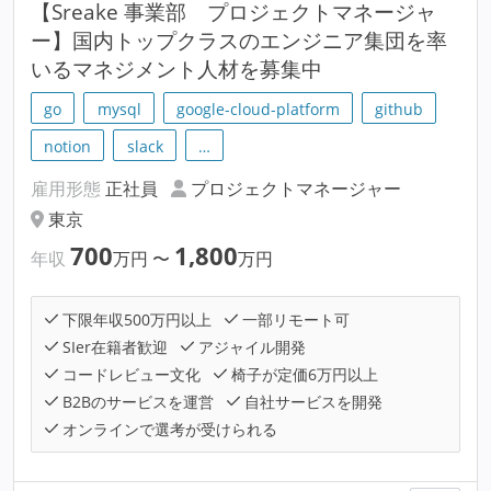
【Sreake 事業部 プロジェクトマネージャ
ー】国内トップクラスのエンジニア集団を率
いるマネジメント人材を募集中
go
mysql
google-cloud-platform
github
notion
slack
…
雇用形態
正社員
プロジェクトマネージャー
東京
700
1,800
年収
万円
〜
万円
下限年収500万円以上
一部リモート可
SIer在籍者歓迎
アジャイル開発
コードレビュー文化
椅子が定価6万円以上
B2Bのサービスを運営
自社サービスを開発
オンラインで選考が受けられる