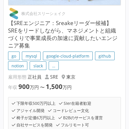
株式会社スリーシェイク
【SREエンジニア：Sreakeリーダー候補】
SREをリードしながら、マネジメントと組織
づくりで事業成長の加速に貢献したいエンジ
ニア募集
go
mysql
google-cloud-platform
github
notion
slack
…
雇用形態
正社員
SRE
東京
900
1,500
年収
万円
〜
万円
下限年収500万円以上
SIer在籍者歓迎
アジャイル開発
コードレビュー文化
椅子が定価6万円以上
B2Bのサービスを運営
自社サービスを開発
フルリモート可