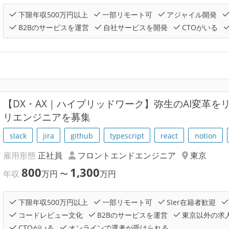
下限年収500万円以上
一部リモート可
アジャイル開発
B2Bのサービスを運営
自社サービスを開発
CTOがいる
【DX・AX｜ハイブリッドワーク】弥生のAI変革を
リエンジニアを募集
slack
jira
github
typescript
react
notion
雇用形態
正社員
フロントエンドエンジニア
東京
800
1,300
年収
万円
〜
万円
下限年収500万円以上
一部リモート可
SIer在籍者歓迎
コードレビュー文化
B2Bのサービスを運営
東京以外の求
CTOがいる
オンラインで選考が受けられる