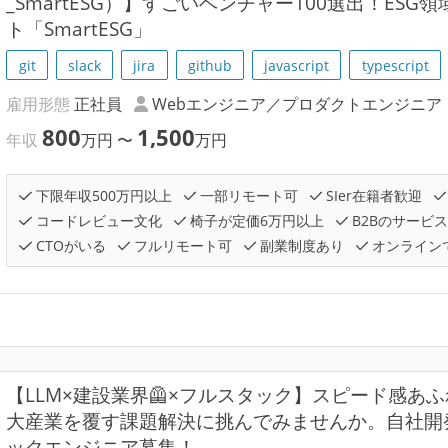
_SmartESG）】すごいベンチャー100選出！ESG
ト「SmartESG」
git
slack
jira
github
javascript
typescript
雇用形態
正社員
Webエンジニア／プロダクトエンジニア
800
1,500
年収
万円
〜
万円
下限年収500万円以上
一部リモート可
SIer在籍者歓迎
コードレビュー文化
椅子が定価6万円以上
B2Bのサービ
CTOがいる
フルリモート可
副業制度あり
オンライン
【LLM×建設業界🦺×フルスタック】スピード感あ
大産業を覆す課題解決に挑んでみませんか。自社開
ックエンジニア募集！