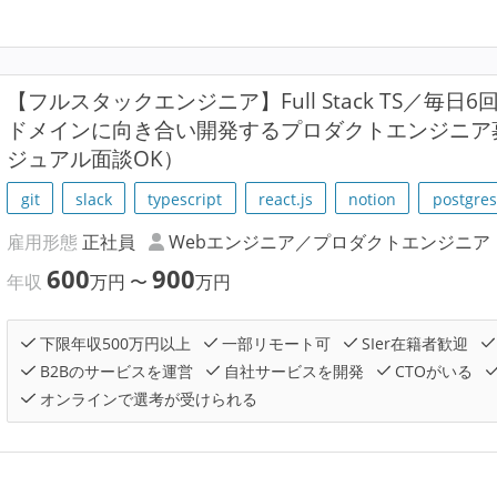
【フルスタックエンジニア】Full Stack TS／毎日6回
ドメインに向き合い開発するプロダクトエンジニア
ジュアル面談OK）
git
slack
typescript
react.js
notion
postgres
雇用形態
正社員
Webエンジニア／プロダクトエンジニア
600
900
年収
万円
〜
万円
下限年収500万円以上
一部リモート可
SIer在籍者歓迎
B2Bのサービスを運営
自社サービスを開発
CTOがいる
オンラインで選考が受けられる