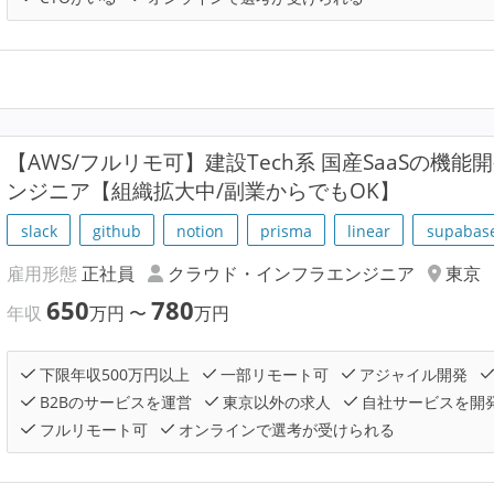
【AWS/フルリモ可】建設Tech系 国産SaaSの機
ンジニア【組織拡大中/副業からでもOK】
slack
github
notion
prisma
linear
supabas
雇用形態
正社員
クラウド・インフラエンジニア
東京
650
780
年収
万円
〜
万円
下限年収500万円以上
一部リモート可
アジャイル開発
B2Bのサービスを運営
東京以外の求人
自社サービスを開
フルリモート可
オンラインで選考が受けられる