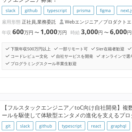
slack
github
typescript
prisma
figma
next.j
雇用形態
正社員,業務委託
Webエンジニア／プロダクト
600
1,000
3,000
6,000
年収
万円
〜
万円
時給
円
〜
円
下限年収500万円以上
一部リモート可
SIer在籍者歓迎
コードレビュー文化
自社サービスを開発
オンラインで選
プログラミングスクール卒業生歓迎
【フルスタックエンジニア／toC向け自社開発】複
ールを駆使して体験型エンタメの進化を支えるプロ
git
slack
github
typescript
react
graphql