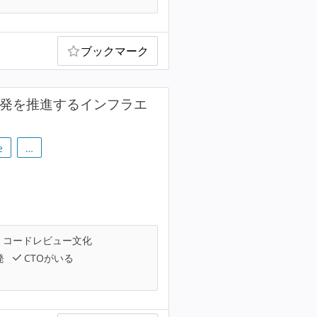
ブックマーク
能開発を推進するインフラエ
e
…
コードレビュー文化
発
CTOがいる