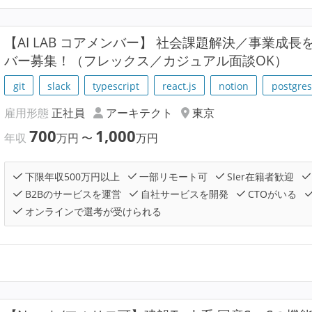
【AI LAB コアメンバー】 社会課題解決／事業成長を
バー募集！（フレックス／カジュアル面談OK）
git
slack
typescript
react.js
notion
postgres
雇用形態
正社員
アーキテクト
東京
700
1,000
年収
万円
〜
万円
下限年収500万円以上
一部リモート可
SIer在籍者歓迎
B2Bのサービスを運営
自社サービスを開発
CTOがいる
オンラインで選考が受けられる