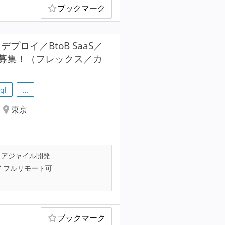
ブックマーク
デプロイ／BtoB SaaS／
募集！（フレックス／カ
ql
…
東京
アジャイル開発
フルリモート可
ブックマーク