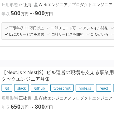
雇用形態
正社員
Webエンジニア／プロダクトエンジニア
500
900
年収
万円
〜
万円
下限年収500万円以上
一部リモート可
アジャイル開発
B2Cのサービスを運営
自社サービスを開発
CTOがいる
【Next.js × NestJS】ビル運営の現場を支える事業
タックエンジニア募集
git
slack
github
typescript
node.js
react
雇用形態
正社員
Webエンジニア／プロダクトエンジニア
650
800
年収
万円
〜
万円