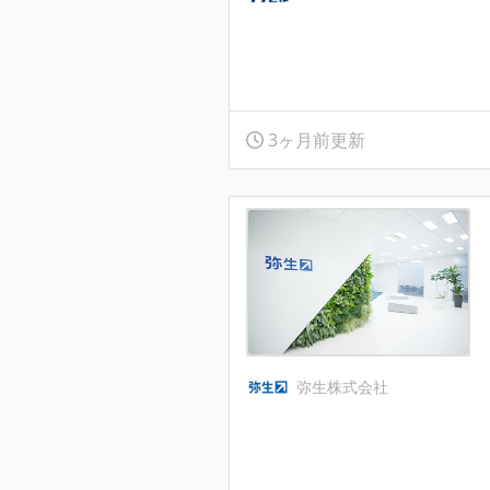
3ヶ月前更新
弥生株式会社