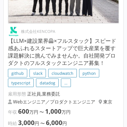
株式会社KENCOPA
【LLM×建設業界🦺×フルスタック】スピード
感あふれるスタートアップで巨大産業を覆す
課題解決に挑んでみませんか。自社開発プロ
ダクトのフルスタックエンジニア募集！
github
slack
cloudwatch
python
typescript
datadog
…
雇用形態
正社員,業務委託
Webエンジニア／プロダクトエンジニア
東京
600
1,000
年収
万円
〜
万円
3,000
6,000
時給
円
〜
円