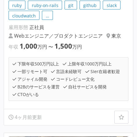
ruby
ruby-on-rails
git
github
slack
cloudwatch
…
雇用形態
正社員
Webエンジニア／プロダクトエンジニア
東京
1,000
1,500
年収
万円
〜
万円
下限年収500万円以上
上限年収1000万円以上
一部リモート可
言語未経験可
SIer在籍者歓迎
アジャイル開発
コードレビュー文化
B2Bのサービスを運営
自社サービスを開発
CTOがいる
4ヶ月前更新