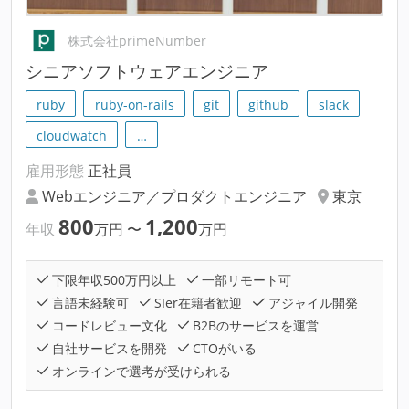
株式会社primeNumber
シニアソフトウェアエンジニア
ruby
ruby-on-rails
git
github
slack
cloudwatch
…
雇用形態
正社員
Webエンジニア／プロダクトエンジニア
東京
800
1,200
年収
万円
〜
万円
下限年収500万円以上
一部リモート可
言語未経験可
SIer在籍者歓迎
アジャイル開発
コードレビュー文化
B2Bのサービスを運営
自社サービスを開発
CTOがいる
オンラインで選考が受けられる