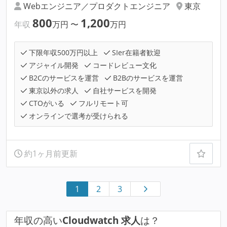
Webエンジニア／プロダクトエンジニア
東京
800
1,200
年収
万円
〜
万円
下限年収500万円以上
SIer在籍者歓迎
アジャイル開発
コードレビュー文化
B2Cのサービスを運営
B2Bのサービスを運営
東京以外の求人
自社サービスを開発
CTOがいる
フルリモート可
オンラインで選考が受けられる
約1ヶ月前更新
1
2
3
年収の高い
Cloudwatch 求人
は？