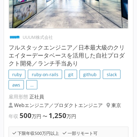
UUUM株式会社
フルスタックエンジニア／日本最大級のクリ
エイターデータベースを活用した自社プロダ
クト開発／ランチ手当あり
ruby
ruby-on-rails
git
github
slack
aws
…
雇用形態
正社員
Webエンジニア／プロダクトエンジニア
東京
500
1,250
年収
万円
〜
万円
下限年収500万円以上
一部リモート可