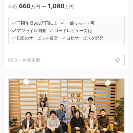
660
1,080
年収
万円
〜
万円
下限年収500万円以上
一部リモート可
アジャイル開発
コードレビュー文化
B2Bのサービスを運営
自社サービスを開発
3ヶ月前更新