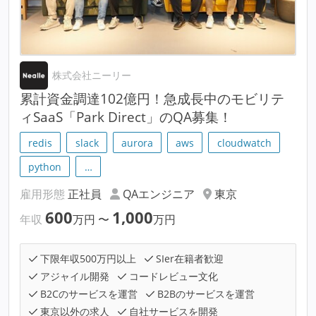
株式会社ニーリー
累計資金調達102億円！急成長中のモビリテ
ィSaaS「Park Direct」のQA募集！
redis
slack
aurora
aws
cloudwatch
python
…
雇用形態
正社員
QAエンジニア
東京
600
1,000
年収
万円
〜
万円
下限年収500万円以上
SIer在籍者歓迎
アジャイル開発
コードレビュー文化
B2Cのサービスを運営
B2Bのサービスを運営
東京以外の求人
自社サービスを開発