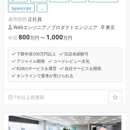
typescript
…
雇用形態
正社員
Webエンジニア／プロダクトエンジニア
東京
800
1,000
年収
万円
〜
万円
下限年収500万円以上
言語未経験可
アジャイル開発
コードレビュー文化
B2Bのサービスを運営
自社サービスを開発
オンラインで選考が受けられる
1年以上前更新