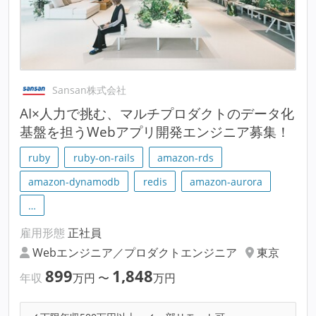
Sansan株式会社
AI×人力で挑む、マルチプロダクトのデータ化
基盤を担うWebアプリ開発エンジニア募集！
ruby
ruby-on-rails
amazon-rds
amazon-dynamodb
redis
amazon-aurora
…
雇用形態
正社員
Webエンジニア／プロダクトエンジニア
東京
899
1,848
年収
万円
〜
万円