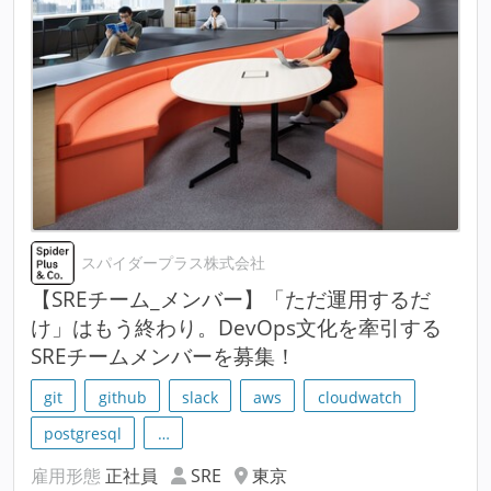
スパイダープラス株式会社
【SREチーム_メンバー】「ただ運用するだ
け」はもう終わり。DevOps文化を牽引する
SREチームメンバーを募集！
git
github
slack
aws
cloudwatch
postgresql
…
雇用形態
正社員
SRE
東京