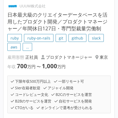
UUUM株式会社
日本最大級のクリエイターデータベースを活
用したプロダクト開発／プロダクトマネージ
ャー／年間休日127日・専門型裁量労働制
ruby
ruby-on-rails
git
github
slack
aws
…
雇用形態
正社員
プロダクトマネージャー
東京
700
1,000
年収
万円
〜
万円
下限年収500万円以上
一部リモート可
SIer在籍者歓迎
アジャイル開発
コードレビュー文化
B2Cのサービスを運営
B2Bのサービスを運営
自社サービスを開発
CTOがいる
オンラインで選考が受けられる