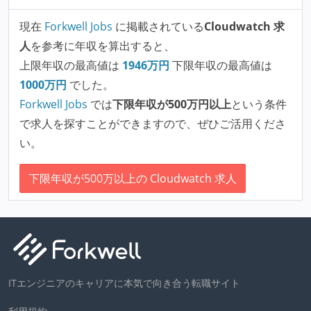
現在
Forkwell Jobs
に掲載されている
Cloudwatch 求
人
を参考に年収を算出すると、
上限年収の最高値は
1946
万円
下限年収の最高値は
1000
万円
でした。
Forkwell Jobs
では
下限年収が500万円以上
という条件
で求人を探すことができますので、ぜひご活用くださ
い。
下限年収が500万以上の Cloudwatch 求人
ITエンジニアのキャリアに本気で向き合う転職サイト