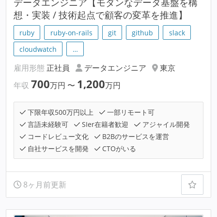
データエンジニア【モダンなデータ基盤を構
想・実装 / 技術起点で顧客の変革を推進】
ruby
ruby-on-rails
git
github
slack
cloudwatch
…
雇用形態
正社員
データエンジニア
東京
700
1,200
年収
万円
〜
万円
下限年収500万円以上
一部リモート可
言語未経験可
SIer在籍者歓迎
アジャイル開発
コードレビュー文化
B2Bのサービスを運営
自社サービスを開発
CTOがいる
8ヶ月前更新