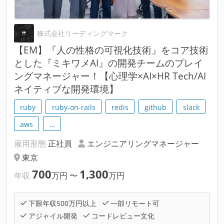
株式会社リーディングマーク
【EM】『人の性格の可視化技術』をコア技術
とした『ミキワメAI』の開発チームのプレイ
ングマネージャー！【心理学×AI×HR Tech/AI
ネイティブな開発環境】
ruby
ruby-on-rails
redis
github
slack
aws
…
雇用形態
正社員
エンジニアリングマネージャー
東京
700
1,300
年収
万円
〜
万円
下限年収500万円以上
一部リモート可
アジャイル開発
コードレビュー文化