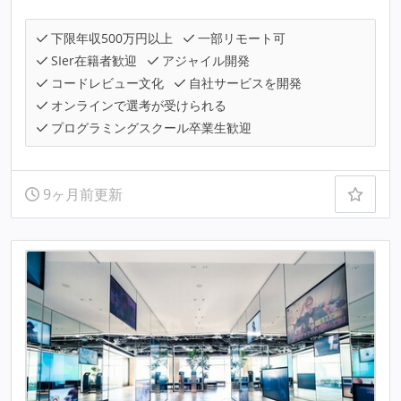
下限年収500万円以上
一部リモート可
SIer在籍者歓迎
アジャイル開発
コードレビュー文化
自社サービスを開発
オンラインで選考が受けられる
プログラミングスクール卒業生歓迎
9ヶ月前更新