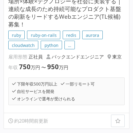
場所×体験×テクノロジーを社会に実装する |
連続な成長のため持続可能なプロダクト基盤
の刷新をリードするWebエンジニア(TL候補)
募集！
ruby
ruby-on-rails
redis
aurora
cloudwatch
python
…
雇用形態
正社員
バックエンドエンジニア
東京
750
950
年収
万円
〜
万円
下限年収500万円以上
一部リモート可
自社サービスを開発
オンラインで選考が受けられる
約20時間前更新