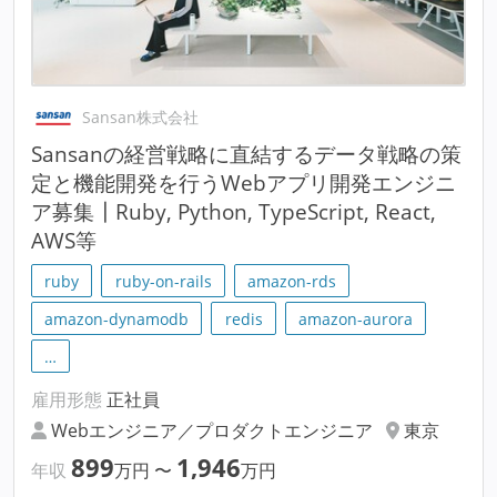
Sansan株式会社
Sansanの経営戦略に直結するデータ戦略の策
定と機能開発を行うWebアプリ開発エンジニ
ア募集┃Ruby, Python, TypeScript, React,
AWS等
ruby
ruby-on-rails
amazon-rds
amazon-dynamodb
redis
amazon-aurora
…
雇用形態
正社員
Webエンジニア／プロダクトエンジニア
東京
899
1,946
年収
万円
〜
万円