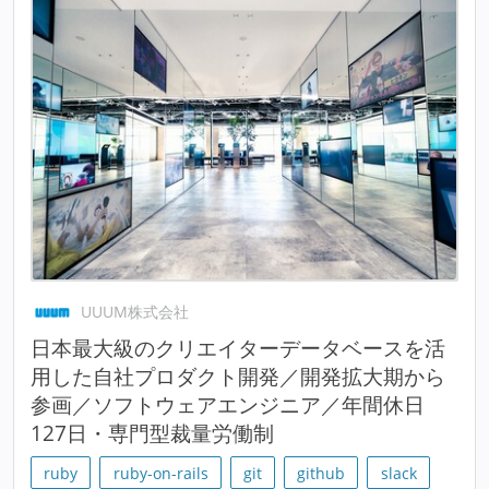
UUUM株式会社
日本最大級のクリエイターデータベースを活
用した自社プロダクト開発／開発拡大期から
参画／ソフトウェアエンジニア／年間休日
127日・専門型裁量労働制
ruby
ruby-on-rails
git
github
slack