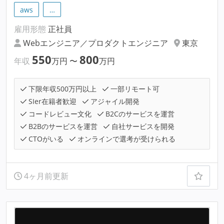
aws
…
雇用形態
正社員
Webエンジニア／プロダクトエンジニア
東京
550
800
年収
万円
〜
万円
下限年収500万円以上
一部リモート可
SIer在籍者歓迎
アジャイル開発
コードレビュー文化
B2Cのサービスを運営
B2Bのサービスを運営
自社サービスを開発
CTOがいる
オンラインで選考が受けられる
4ヶ月前更新