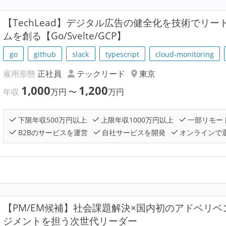
【TechLead】デジタル広告の健全化を技術でリ
ムを創る【Go/Svelte/GCP】
go
github
slack
typescript
cloud-monitoring
雇用形態
正社員
テックリード
東京
1,000
1,200
年収
万円
〜
万円
下限年収500万円以上
上限年収1000万円以上
一部リモー
B2Bのサービスを運営
自社サービスを開発
オンラインで
【PM/EM候補】社会課題解決×国内初のアドベリ
ジメントを担う次世代リーダー