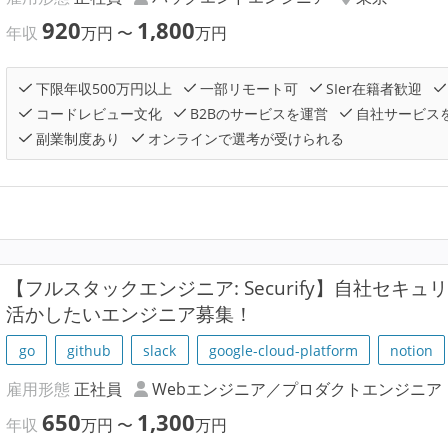
920
1,800
年収
万円
〜
万円
下限年収500万円以上
一部リモート可
SIer在籍者歓迎
コードレビュー文化
B2Bのサービスを運営
自社サービス
副業制度あり
オンラインで選考が受けられる
【フルスタックエンジニア: Securify】自社セキ
活かしたいエンジニア募集！
go
github
slack
google-cloud-platform
notion
雇用形態
正社員
Webエンジニア／プロダクトエンジニア
650
1,300
年収
万円
〜
万円