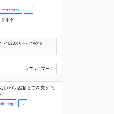
terraform
…
東京
化
B2Bのサービスを運営
ブックマーク
、採用から活躍までを支える
集
nitoring
…