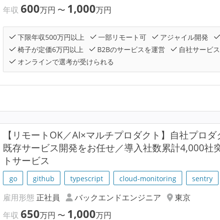
600
1,000
年収
万円
〜
万円
下限年収500万円以上
一部リモート可
アジャイル開発
椅子が定価6万円以上
B2Bのサービスを運営
自社サービス
オンラインで選考が受けられる
【リモートOK／AI×マルチプロダクト】自社プロダク
既存サービス開発をお任せ／導入社数累計4,000
トサービス
go
github
typescript
cloud-monitoring
sentry
雇用形態
正社員
バックエンドエンジニア
東京
650
1,000
年収
万円
〜
万円