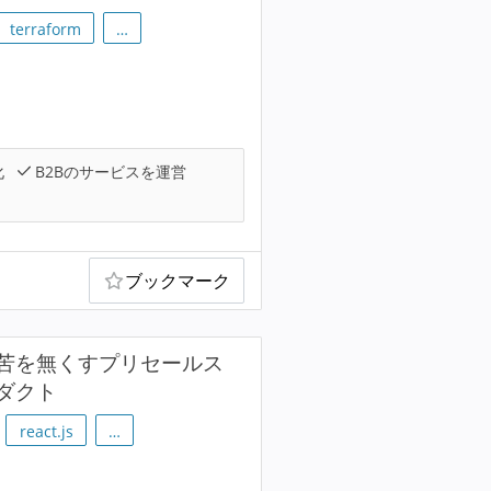
terraform
…
化
B2Bのサービスを運営
ブックマーク
苦を無くすプリセールス
ダクト
react.js
…