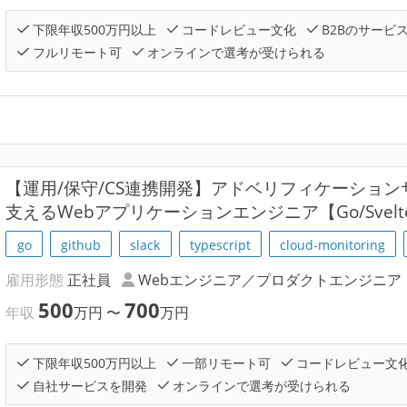
下限年収500万円以上
コードレビュー文化
B2Bのサービ
フルリモート可
オンラインで選考が受けられる
【運用/保守/CS連携開発】アドベリフィケーショ
支えるWebアプリケーションエンジニア【Go/Svelte
go
github
slack
typescript
cloud-monitoring
雇用形態
正社員
Webエンジニア／プロダクトエンジニア
500
700
年収
万円
〜
万円
下限年収500万円以上
一部リモート可
コードレビュー文
自社サービスを開発
オンラインで選考が受けられる