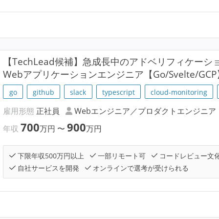
【TechLead候補】急成長中のアドベリフィケーシ
Webアプリケーションエンジニア【Go/Svelte/GCP
go
github
slack
typescript
cloud-monitoring
雇用形態
正社員
Webエンジニア／プロダクトエンジニア
700
900
年収
万円
〜
万円
下限年収500万円以上
一部リモート可
コードレビュー文
自社サービスを開発
オンラインで選考が受けられる