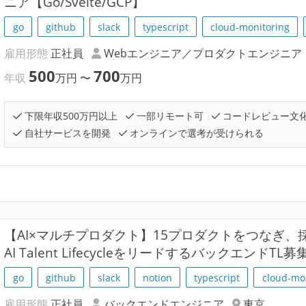
ニア【Go/Svelte/GCP】
go
github
slack
typescript
cloud-monitoring
雇用形態
正社員
Webエンジニア／プロダクトエンジニア
500
700
年収
万円
〜
万円
下限年収500万円以上
一部リモート可
コードレビュー文
自社サービスを開発
オンラインで選考が受けられる
【AI×マルチプロダクト】15プロダクトをつなぎ
AI Talent LifecycleをリードするバックエンドTL募
go
github
slack
notion
typescript
cloud-mo
雇用形態
正社員
バックエンドエンジニア
東京