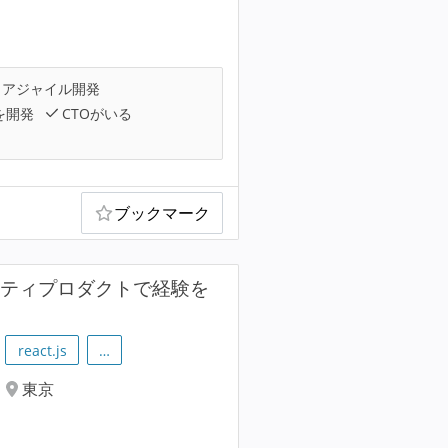
アジャイル開発
を開発
CTOがいる
ブックマーク
ュリティプロダクトで経験を
react.js
…
東京