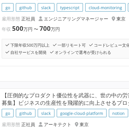
go
github
slack
typescript
cloud-monitoring
雇用形態
正社員
エンジニアリングマネージャー
東京
500
700
年収
万円
〜
万円
下限年収500万円以上
一部リモート可
コードレビュー文
自社サービスを開発
オンラインで選考が受けられる
【圧倒的なプロダクト優位性を武器に、世の中の労
募集】ビジネスの生産性を飛躍的に向上させるプロ
go
github
slack
google-cloud-platform
notion
雇用形態
正社員
アーキテクト
東京