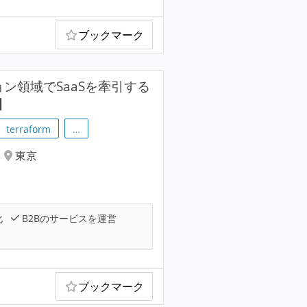
ブックマーク
ョン領域でSaaSを牽引する
】
terraform
…
東京
化
B2Bのサービスを運営
ブックマーク