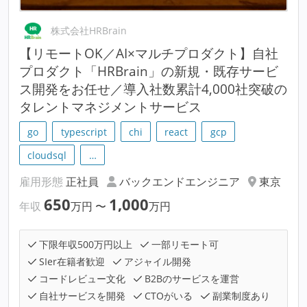
株式会社HRBrain
【リモートOK／AI×マルチプロダクト】自社
プロダクト「HRBrain」の新規・既存サービ
ス開発をお任せ／導入社数累計4,000社突破の
タレントマネジメントサービス
go
typescript
chi
react
gcp
cloudsql
…
雇用形態
正社員
バックエンドエンジニア
東京
650
1,000
年収
万円
〜
万円
下限年収500万円以上
一部リモート可
SIer在籍者歓迎
アジャイル開発
コードレビュー文化
B2Bのサービスを運営
自社サービスを開発
CTOがいる
副業制度あり