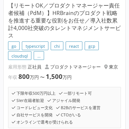
【リモートOK／プロダクトマネージャー責任
者候補（PdM）】HRBrainのプロダクト戦略
を推進する重要な役割をお任せ／導入社数累
計4,000社突破のタレントマネジメントサービ
ス
go
typescript
chi
react
gcp
cloudsql
…
雇用形態
正社員
プロダクトマネージャー
東京
800
1,500
年収
万円
〜
万円
下限年収500万円以上
一部リモート可
SIer在籍者歓迎
アジャイル開発
コードレビュー文化
B2Bのサービスを運営
自社サービスを開発
CTOがいる
オンラインで選考が受けられる