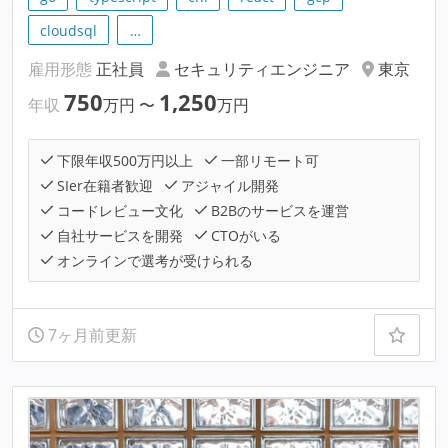
cloudsql
…
雇用形態
正社員
セキュリティエンジニア
東京
750
1,250
年収
万円
〜
万円
下限年収500万円以上
一部リモート可
SIer在籍者歓迎
アジャイル開発
コードレビュー文化
B2Bのサービスを運営
自社サービスを開発
CTOがいる
オンラインで選考が受けられる
7ヶ月前更新