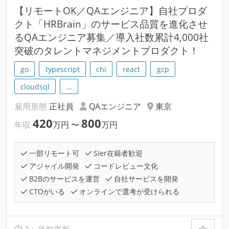
【リモートOK／QAエンジニア】自社プロダ
クト「HRBrain」のサービス品質を進化させ
るQAエンジニア募集／導入社数累計4,000社
突破のタレントマネジメントプロダクト！
go
typescript
chi
react
gcp
cloudsql
…
雇用形態
正社員
QAエンジニア
東京
420
800
年収
万円
〜
万円
一部リモート可
SIer在籍者歓迎
アジャイル開発
コードレビュー文化
B2Bのサービスを運営
自社サービスを開発
CTOがいる
オンラインで選考が受けられる