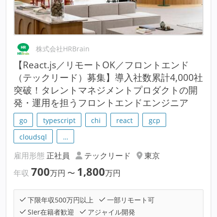
株式会社HRBrain
【React.js／リモートOK／フロントエンド
（テックリード）募集】導入社数累計4,000社
突破！タレントマネジメントプロダクトの開
発・運用を担うフロントエンドエンジニア
go
typescript
chi
react
gcp
cloudsql
…
雇用形態
正社員
テックリード
東京
700
1,800
年収
万円
〜
万円
下限年収500万円以上
一部リモート可
SIer在籍者歓迎
アジャイル開発