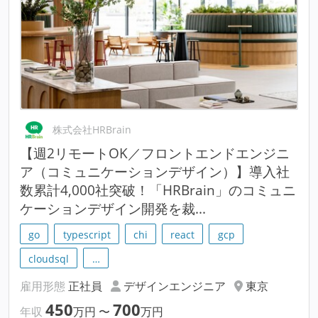
株式会社HRBrain
【週2リモートOK／フロントエンドエンジニ
ア（コミュニケーションデザイン）】導入社
数累計4,000社突破！「HRBrain」のコミュニ
ケーションデザイン開発を裁...
go
typescript
chi
react
gcp
cloudsql
…
雇用形態
正社員
デザインエンジニア
東京
450
700
年収
万円
〜
万円