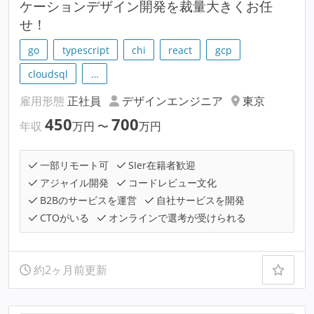
ケーションデザイン開発を裁量大きくお任
せ！
go
typescript
chi
react
gcp
cloudsql
…
雇用形態
正社員
デザインエンジニア
東京
450
700
年収
万円
〜
万円
一部リモート可
SIer在籍者歓迎
アジャイル開発
コードレビュー文化
B2Bのサービスを運営
自社サービスを開発
CTOがいる
オンラインで選考が受けられる
約2ヶ月前更新