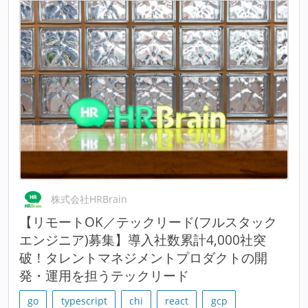
株式会社HRBrain
【リモートOK／テックリード(フルスタック
エンジニア)募集】導入社数累計4,000社突
破！タレントマネジメントプロダクトの開
発・運用を担うテックリード
go
typescript
chi
react
gcp