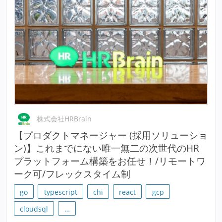
株式会社HRBrain
【プロダクトマネージャー (採用ソリューショ
ン)】これまでにない唯一無二の次世代のHR
プラットフォーム構築をお任せ！/リモートワ
ーク可/フレックスタイム制
go
typescript
chi
react
gcp
cloudsql
…