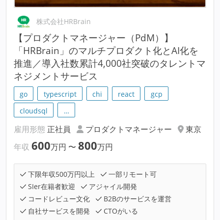
株式会社HRBrain
【プロダクトマネージャー（PdM）】
「HRBrain」のマルチプロダクト化とAI化を
推進／導入社数累計4,000社突破のタレントマ
ネジメントサービス
go
typescript
chi
react
gcp
cloudsql
…
雇用形態
正社員
プロダクトマネージャー
東京
600
800
年収
万円
〜
万円
下限年収500万円以上
一部リモート可
SIer在籍者歓迎
アジャイル開発
コードレビュー文化
B2Bのサービスを運営
自社サービスを開発
CTOがいる