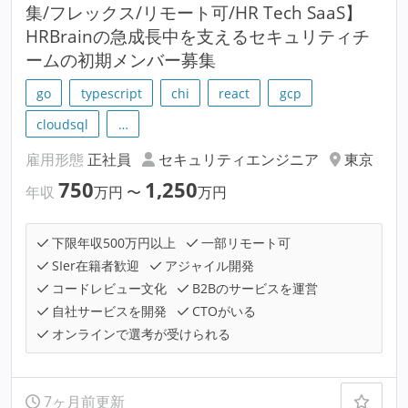
集/フレックス/リモート可/HR Tech SaaS】
HRBrainの急成長中を支えるセキュリティチ
ームの初期メンバー募集
go
typescript
chi
react
gcp
cloudsql
…
雇用形態
正社員
セキュリティエンジニア
東京
750
1,250
年収
万円
〜
万円
下限年収500万円以上
一部リモート可
SIer在籍者歓迎
アジャイル開発
コードレビュー文化
B2Bのサービスを運営
自社サービスを開発
CTOがいる
オンラインで選考が受けられる
7ヶ月前更新