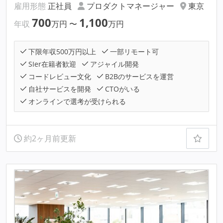
雇用形態
正社員
プロダクトマネージャー
東京
700
1,100
年収
万円
〜
万円
下限年収500万円以上
一部リモート可
SIer在籍者歓迎
アジャイル開発
コードレビュー文化
B2Bのサービスを運営
自社サービスを開発
CTOがいる
オンラインで選考が受けられる
約2ヶ月前更新