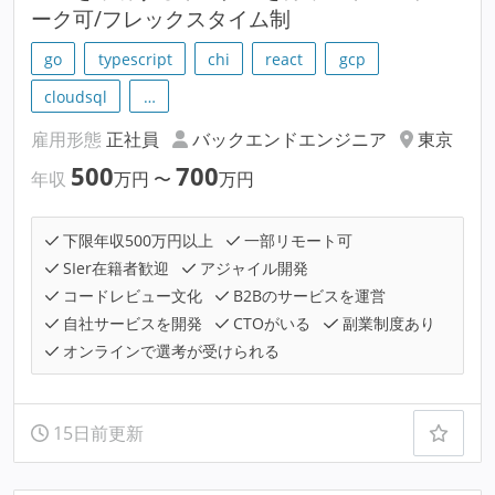
ーク可/フレックスタイム制
go
typescript
chi
react
gcp
cloudsql
…
雇用形態
正社員
バックエンドエンジニア
東京
500
700
年収
万円
〜
万円
下限年収500万円以上
一部リモート可
SIer在籍者歓迎
アジャイル開発
コードレビュー文化
B2Bのサービスを運営
自社サービスを開発
CTOがいる
副業制度あり
オンラインで選考が受けられる
15日前更新