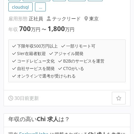
cloudsql
…
雇用形態
正社員
テックリード
東京
700
1,800
年収
万円
〜
万円
下限年収500万円以上
一部リモート可
SIer在籍者歓迎
アジャイル開発
コードレビュー文化
B2Bのサービスを運営
自社サービスを開発
CTOがいる
オンラインで選考が受けられる
30日前更新
年収の高い
Chi 求人
は？