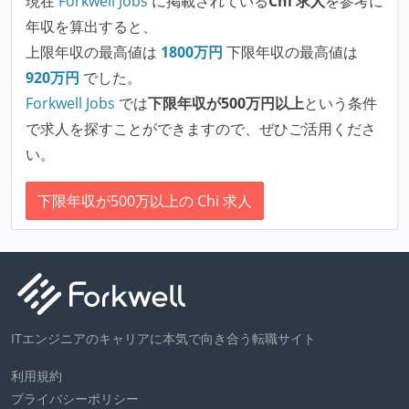
現在
Forkwell Jobs
に掲載されている
Chi 求人
を参考に
年収を算出すると、
上限年収の最高値は
1800
万円
下限年収の最高値は
920
万円
でした。
Forkwell Jobs
では
下限年収が500万円以上
という条件
で求人を探すことができますので、ぜひご活用くださ
い。
下限年収が500万以上の Chi 求人
ITエンジニアのキャリアに本気で向き合う転職サイト
利用規約
プライバシーポリシー