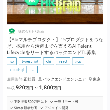
株式会社HRBrain
【AI×マルチプロダクト】15プロダクトをつな
ぎ、採用から活躍までを支えるAI Talent
LifecycleをリードするバックエンドTL募集
go
typescript
chi
react
gcp
cloudsql
…
雇用形態
正社員
バックエンドエンジニア
東京
920
1,800
年収
万円
〜
万円
下限年収500万円以上
一部リモート可
SIer在籍者歓迎
アジャイル開発