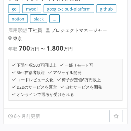
go
mysql
google-cloud-platform
github
notion
slack
…
雇用形態
正社員
プロジェクトマネージャー
東京
700
1,800
年収
万円
〜
万円
下限年収500万円以上
一部リモート可
SIer在籍者歓迎
アジャイル開発
コードレビュー文化
椅子が定価6万円以上
B2Bのサービスを運営
自社サービスを開発
オンラインで選考が受けられる
8ヶ月前更新