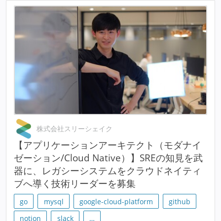
株式会社スリーシェイク
【アプリケーションアーキテクト（モダナイ
ゼーション/Cloud Native）】SREの知見を武
器に、レガシーシステムをクラウドネイティ
ブへ導く技術リーダーを募集
go
mysql
google-cloud-platform
github
notion
slack
…