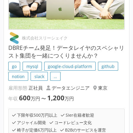
株式会社スリーシェイク
DBREチーム発足！データレイヤのスペシャリ
スト集団を一緒につくりませんか？
go
mysql
google-cloud-platform
github
notion
slack
…
雇用形態
正社員
データエンジニア
東京
600
1,200
年収
万円
〜
万円
下限年収500万円以上
SIer在籍者歓迎
アジャイル開発
コードレビュー文化
椅子が定価6万円以上
B2Bのサービスを運営