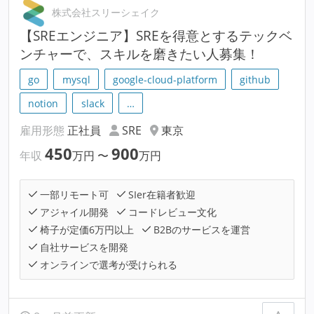
株式会社スリーシェイク
【SREエンジニア】SREを得意とするテックベ
ンチャーで、スキルを磨きたい人募集！
go
mysql
google-cloud-platform
github
notion
slack
…
雇用形態
正社員
SRE
東京
450
900
年収
万円
〜
万円
一部リモート可
SIer在籍者歓迎
アジャイル開発
コードレビュー文化
椅子が定価6万円以上
B2Bのサービスを運営
自社サービスを開発
オンラインで選考が受けられる