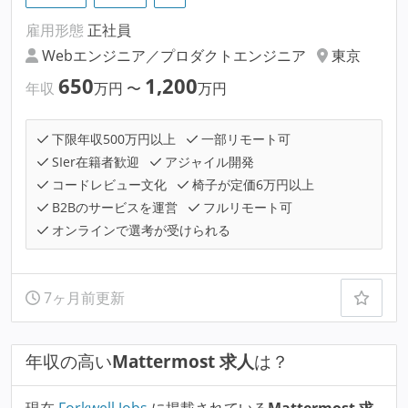
雇用形態
正社員
Webエンジニア／プロダクトエンジニア
東京
650
1,200
年収
万円
〜
万円
下限年収500万円以上
一部リモート可
SIer在籍者歓迎
アジャイル開発
コードレビュー文化
椅子が定価6万円以上
B2Bのサービスを運営
フルリモート可
オンラインで選考が受けられる
7ヶ月前更新
年収の高い
Mattermost 求人
は？
現在
Forkwell Jobs
に掲載されている
Mattermost 求