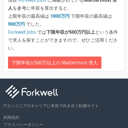
人
を参考に年収を算出すると、
上限年収の最高値は
1800
万円
下限年収の最高値は
900
万円
でした。
Forkwell Jobs
では
下限年収が500万円以上
という条件
で求人を探すことができますので、ぜひご活用くださ
い。
下限年収が500万以上の Mattermost 求人
ITエンジニアのキャリアに本気で向き合う転職サイト
利用規約
プライバシーポリシー