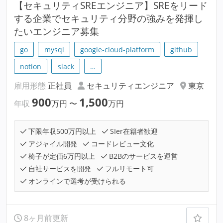
【セキュリティSREエンジニア】SREをリード
する企業でセキュリティ分野の強みを発揮し
たいエンジニア募集
go
mysql
google-cloud-platform
github
notion
slack
…
雇用形態
正社員
セキュリティエンジニア
東京
900
1,500
年収
万円
〜
万円
下限年収500万円以上
SIer在籍者歓迎
アジャイル開発
コードレビュー文化
椅子が定価6万円以上
B2Bのサービスを運営
自社サービスを開発
フルリモート可
オンラインで選考が受けられる
8ヶ月前更新