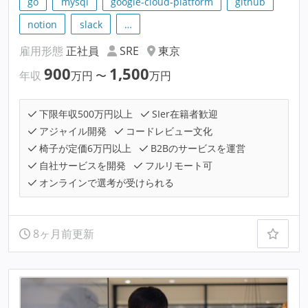
go
mysql
google-cloud-platform
github
notion
slack
…
雇用形態
正社員
SRE
東京
900
1,500
年収
万円
〜
万円
下限年収500万円以上
SIer在籍者歓迎
アジャイル開発
コードレビュー文化
椅子が定価6万円以上
B2Bのサービスを運営
自社サービスを開発
フルリモート可
オンラインで選考が受けられる
8ヶ月前更新