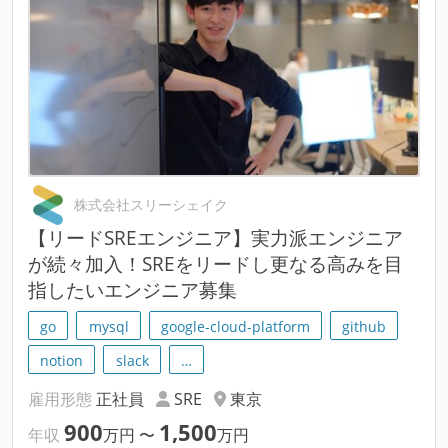
株式会社スリーシェイク
【リードSREエンジニア】実力派エンジニア
が続々加入！SREをリードし更なる高みを目
指したいエンジニア募集
go
mysql
google-cloud-platform
github
notion
slack
…
雇用形態
正社員
SRE
東京
900
1,500
年収
万円
〜
万円