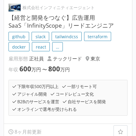
株式会社インフィニティエージェント
【経営と開発をつなぐ】広告運用
SaaS「InfinityScope」リードエンジニア
github
slack
tailwindcss
terraform
docker
react
…
雇用形態
正社員
テックリード
東京
600
800
年収
万円
〜
万円
下限年収500万円以上
一部リモート可
アジャイル開発
コードレビュー文化
B2Bのサービスを運営
自社サービスを開発
オンラインで選考が受けられる
8ヶ月前更新