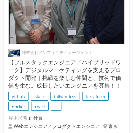
株式会社インフィニティエージェント
【フルスタックエンジニア／ハイブリッドワ
ーク】デジタルマーケティングを支えるプロ
ダクト開発｜挑戦を楽しむ仲間と、技術で価
値を生む。成長したいエンジニアを募集！！
github
slack
tailwindcss
terraform
docker
react
…
雇用形態
正社員
Webエンジニア／プロダクトエンジニア
東京