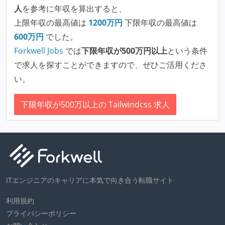
人
を参考に年収を算出すると、
上限年収の最高値は
1200
万円
下限年収の最高値は
600
万円
でした。
Forkwell Jobs
では
下限年収が500万円以上
という条件
で求人を探すことができますので、ぜひご活用くださ
い。
下限年収が500万以上の Tailwindcss 求人
ITエンジニアのキャリアに本気で向き合う転職サイト
利用規約
プライバシーポリシー