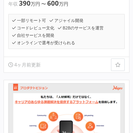
390
600
年収
万円
〜
万円
一部リモート可
アジャイル開発
コードレビュー文化
B2Bのサービスを運営
自社サービスを開発
オンラインで選考が受けられる
4ヶ月前更新