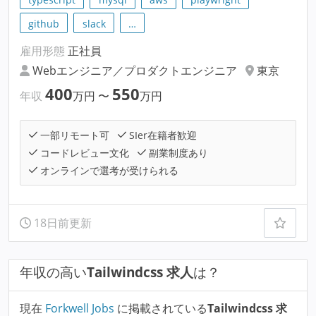
github
slack
…
雇用形態
正社員
Webエンジニア／プロダクトエンジニア
東京
400
550
年収
万円
〜
万円
一部リモート可
SIer在籍者歓迎
コードレビュー文化
副業制度あり
オンラインで選考が受けられる
18日前更新
年収の高い
Tailwindcss 求人
は？
現在
Forkwell Jobs
に掲載されている
Tailwindcss 求