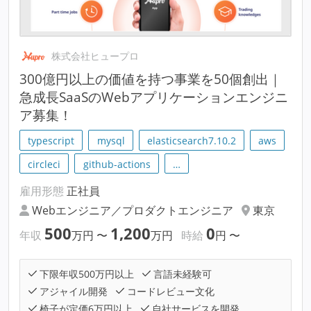
株式会社ヒュープロ
300億円以上の価値を持つ事業を50個創出｜
急成長SaaSのWebアプリケーションエンジニ
ア募集！
typescript
mysql
elasticsearch7.10.2
aws
circleci
github-actions
…
雇用形態
正社員
Webエンジニア／プロダクトエンジニア
東京
500
1,200
0
年収
万円
〜
万円
時給
円
〜
下限年収500万円以上
言語未経験可
アジャイル開発
コードレビュー文化
椅子が定価6万円以上
自社サービスを開発