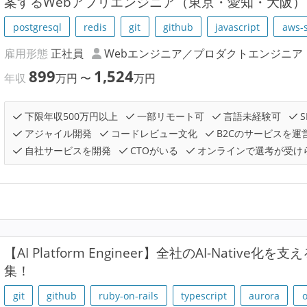
案するWebアプリエンジニア（東京・愛知・大阪）
postgresql
redis
git
github
javascript
aws-
雇用形態
正社員
Webエンジニア／プロダクトエンジニア
899
1,524
年収
万円
〜
万円
下限年収500万円以上
一部リモート可
言語未経験可
S
アジャイル開発
コードレビュー文化
B2Cのサービスを運
自社サービスを開発
CTOがいる
オンラインで選考が受け
【AI Platform Engineer】全社のAI-Native化を支える
集！
git
github
ruby-on-rails
typescript
aurora