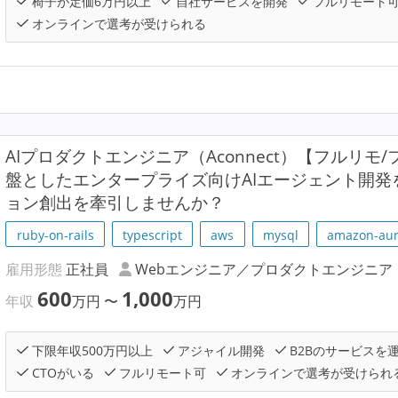
椅子が定価6万円以上
自社サービスを開発
フルリモート
オンラインで選考が受けられる
AIプロダクトエンジニア（Aconnect）【フルリモ
盤としたエンタープライズ向けAIエージェント開
ョン創出を牽引しませんか？
ruby-on-rails
typescript
aws
mysql
amazon-aur
雇用形態
正社員
Webエンジニア／プロダクトエンジニア
600
1,000
年収
万円
〜
万円
下限年収500万円以上
アジャイル開発
B2Bのサービスを
CTOがいる
フルリモート可
オンラインで選考が受けられ