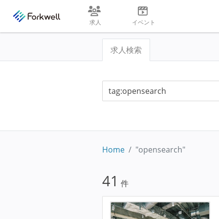
求人
イベント
求人検索
Home
"opensearch"
41
件