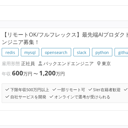
【リモートOK/フルフレックス】最先端AIプロダ
ンジニア募集！
redis
mysql
opensearch
slack
python
gith
雇用形態
正社員
バックエンドエンジニア
東京
600
1,200
年収
万円
〜
万円
下限年収500万円以上
一部リモート可
SIer在籍者歓迎
自社サービスを開発
オンラインで選考が受けられる