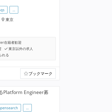
sqs
…
東京
Ier在籍者歓迎
営
東京以外の求人
られる
ブックマーク
Platform Engineer募
opensearch
…