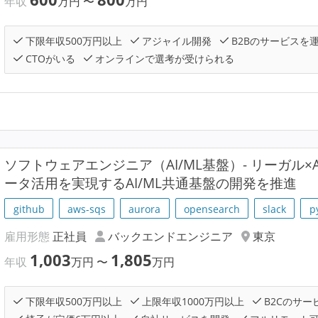
年収
万円
〜
万円
下限年収500万円以上
アジャイル開発
B2Bのサービスを
CTOがいる
オンラインで選考が受けられる
ソフトウェアエンジニア（AI/ML基盤）- リーガル×
ータ活用を実現するAI/ML共通基盤の開発を推進
github
aws-sqs
aurora
opensearch
slack
p
雇用形態
正社員
バックエンドエンジニア
東京
1,003
1,805
年収
万円
〜
万円
下限年収500万円以上
上限年収1000万円以上
B2Cのサー