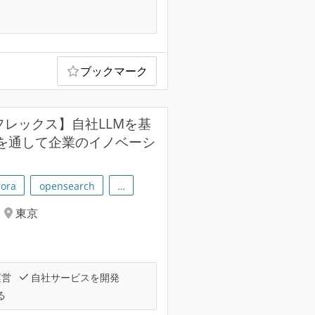
可
ブックマーク
/フレックス】自社LLMを基
発を通して企業のイノベーシ
ora
opensearch
…
東京
運営
自社サービスを開発
る