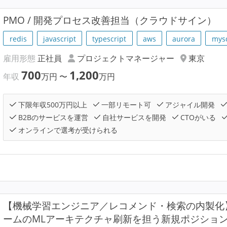
PMO / 開発プロセス改善担当（クラウドサイン）
redis
javascript
typescript
aws
aurora
mys
雇用形態
正社員
プロジェクトマネージャー
東京
700
1,200
年収
万円
〜
万円
下限年収500万円以上
一部リモート可
アジャイル開発
B2Bのサービスを運営
自社サービスを開発
CTOがいる
オンラインで選考が受けられる
【機械学習エンジニア／レコメンド・検索の内製化
ームのMLアーキテクチャ刷新を担う新規ポジショ