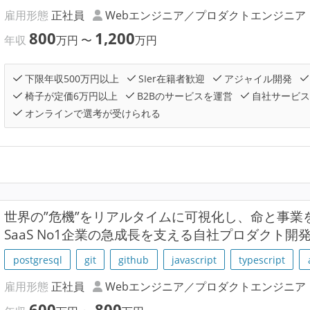
雇用形態
正社員
Webエンジニア／プロダクトエンジニア
800
1,200
年収
万円
〜
万円
下限年収500万円以上
SIer在籍者歓迎
アジャイル開発
椅子が定価6万円以上
B2Bのサービスを運営
自社サービス
オンラインで選考が受けられる
世界の”危機”をリアルタイムに可視化し、命と事業
SaaS No1企業の急成長を支える自社プロダクト
postgresql
git
github
javascript
typescript
雇用形態
正社員
Webエンジニア／プロダクトエンジニア
600
800