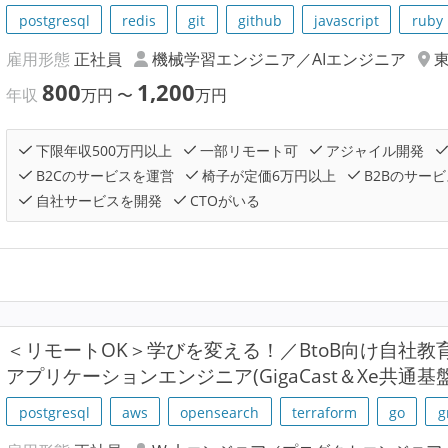
postgresql
redis
git
github
javascript
ruby
雇用形態
正社員
機械学習エンジニア／AIエンジニア
800
1,200
年収
万円
〜
万円
下限年収500万円以上
一部リモート可
アジャイル開発
B2Cのサービスを運営
椅子が定価6万円以上
B2Bのサー
自社サービスを開発
CTOがいる
＜リモートOK＞学びを変える！／BtoB向け自社教
アプリケーションエンジニア(GigaCast＆Xe共通
postgresql
aws
opensearch
terraform
go
g