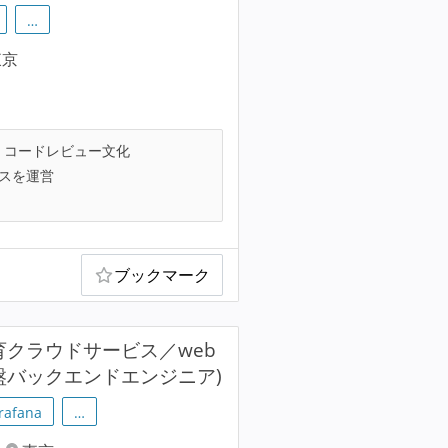
…
東京
コードレビュー文化
ビスを運営
ブックマーク
育クラウドサービス／web
基盤バックエンドエンジニア)
rafana
…