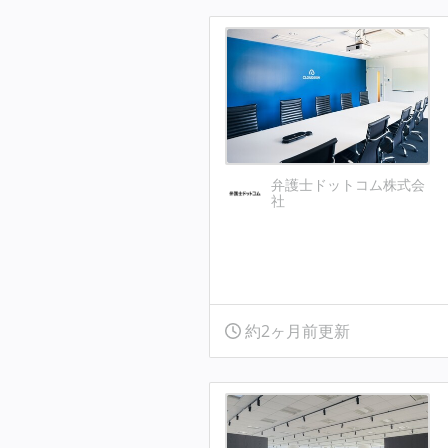
弁護士ドットコム株式会
社
約2ヶ月前更新