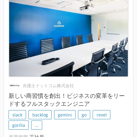
弁護士ドットコム株式会社
新しい商習慣を創出！ビジネスの変革をリー
ドするフルスタックエンジニア
slack
backlog
gemini
go
revel
gorilla
…
雇用形態
正社員