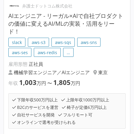
弁護士ドットコム株式会社
AIエンジニア - リーガル×AIで自社プロダクト
の価値に変えるAI/MLの実装・活用をリー
ド！
slack
aws-s3
aws-sqs
aws-sns
aws-ses
aws-redis
…
雇用形態
正社員
機械学習エンジニア／AIエンジニア
東京
1,003
1,805
年収
万円
〜
万円
下限年収500万円以上
上限年収1000万円以上
B2Cのサービスを運営
椅子が定価6万円以上
自社サービスを開発
フルリモート可
オンラインで選考が受けられる