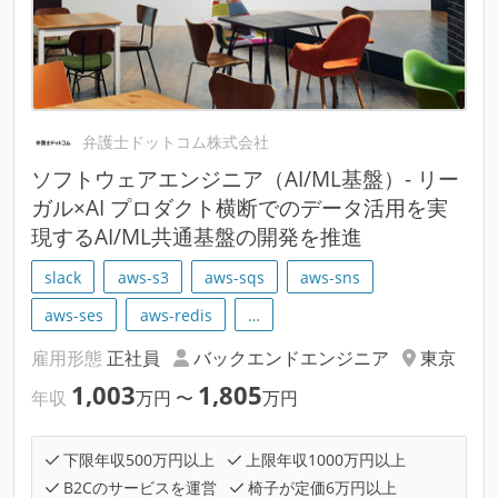
弁護士ドットコム株式会社
ソフトウェアエンジニア（AI/ML基盤）- リー
ガル×AI プロダクト横断でのデータ活用を実
現するAI/ML共通基盤の開発を推進
slack
aws-s3
aws-sqs
aws-sns
aws-ses
aws-redis
…
雇用形態
正社員
バックエンドエンジニア
東京
1,003
1,805
年収
万円
〜
万円
下限年収500万円以上
上限年収1000万円以上
B2Cのサービスを運営
椅子が定価6万円以上