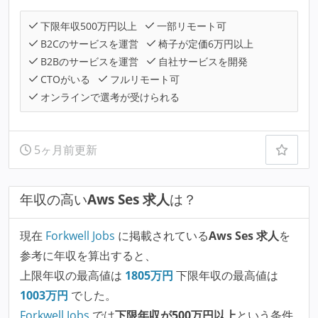
下限年収500万円以上
一部リモート可
B2Cのサービスを運営
椅子が定価6万円以上
B2Bのサービスを運営
自社サービスを開発
CTOがいる
フルリモート可
オンラインで選考が受けられる
5ヶ月前更新
年収の高い
Aws Ses 求人
は？
現在
Forkwell Jobs
に掲載されている
Aws Ses 求人
を
参考に年収を算出すると、
上限年収の最高値は
1805
万円
下限年収の最高値は
1003
万円
でした。
Forkwell Jobs
では
下限年収が500万円以上
という条件