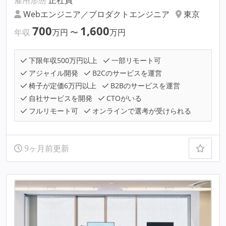
Webエンジニア／プロダクトエンジニア
東京
700
1,600
年収
万円
〜
万円
下限年収500万円以上
一部リモート可
アジャイル開発
B2Cのサービスを運営
椅子が定価6万円以上
B2Bのサービスを運営
自社サービスを開発
CTOがいる
フルリモート可
オンラインで選考が受けられる
9ヶ月前更新