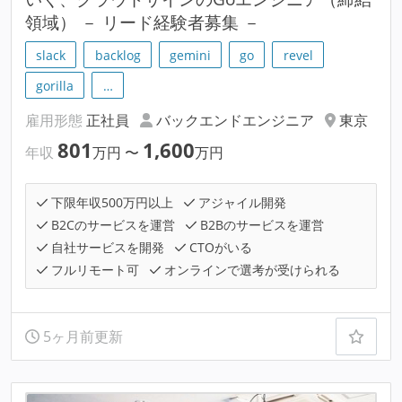
領域） － リード経験者募集 －
slack
backlog
gemini
go
revel
gorilla
…
雇用形態
正社員
バックエンドエンジニア
東京
801
1,600
年収
万円
〜
万円
下限年収500万円以上
アジャイル開発
B2Cのサービスを運営
B2Bのサービスを運営
自社サービスを開発
CTOがいる
フルリモート可
オンラインで選考が受けられる
5ヶ月前更新