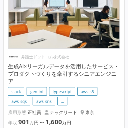
弁護士ドットコム株式会社
生成AI×リーガルデータを活用したサービス・
プロダクトづくりを牽引するシニアエンジニ
ア
slack
gemini
typescript
aws-s3
aws-sqs
aws-sns
…
雇用形態
正社員
テックリード
東京
901
1,600
年収
万円
〜
万円