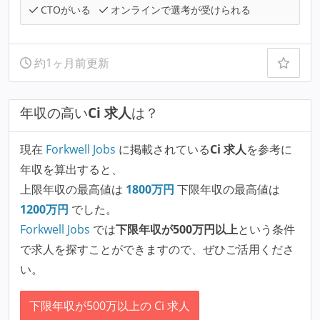
CTOがいる
オンラインで選考が受けられる
約1ヶ月前更新
年収の高い
Ci 求人
は？
現在
Forkwell Jobs
に掲載されている
Ci 求人
を参考に
年収を算出すると、
上限年収の最高値は
1800
万円
下限年収の最高値は
1200
万円
でした。
Forkwell Jobs
では
下限年収が500万円以上
という条件
で求人を探すことができますので、ぜひご活用くださ
い。
下限年収が500万以上の Ci 求人