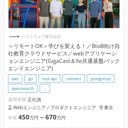
ロゴスウェア株式会社
＜リモートOK＞学びを変える！／BtoB向け自
社教育クラウドサービス／webアプリケーシ
ョンエンジニア(GigaCast＆Xe共通基盤バック
エンドエンジニア)
aws
go
rest-api
connect
postgresql
opensearch
…
雇用形態
正社員
Webエンジニア／プロダクトエンジニア
東京
450
670
年収
万円
〜
万円