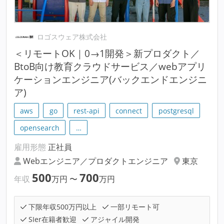
ロゴスウェア株式会社
＜リモートOK｜0→1開発＞新プロダクト／
BtoB向け教育クラウドサービス／webアプリ
ケーションエンジニア(バックエンドエンジニ
ア)
aws
go
rest-api
connect
postgresql
opensearch
…
雇用形態
正社員
Webエンジニア／プロダクトエンジニア
東京
500
700
年収
万円
〜
万円
下限年収500万円以上
一部リモート可
SIer在籍者歓迎
アジャイル開発