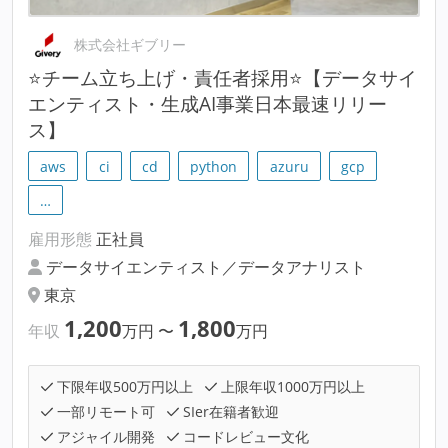
株式会社ギブリー
⭐チーム立ち上げ・責任者採用⭐【データサイ
エンティスト・生成AI事業日本最速リリー
ス】
aws
ci
cd
python
azuru
gcp
…
雇用形態
正社員
データサイエンティスト／データアナリスト
東京
1,200
1,800
年収
万円
〜
万円
下限年収500万円以上
上限年収1000万円以上
一部リモート可
SIer在籍者歓迎
アジャイル開発
コードレビュー文化