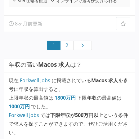
SIer在籍者歓迎
オンラインで選考が受けられる
8ヶ月前更新
1
2
年収の高い
Macos 求人
は？
現在
Forkwell Jobs
に掲載されている
Macos 求人
を参
考に年収を算出すると、
上限年収の最高値は
1800
万円
下限年収の最高値は
1000
万円
でした。
Forkwell Jobs
では
下限年収が500万円以上
という条件
で求人を探すことができますので、ぜひご活用くださ
い。