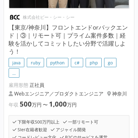
株式会社ビー・シー・シー
【東京/神奈川】フロントエンドorバックエン
ド｜③｜リモート可｜プライム案件多数｜経
験を活かしてコミットしたい分野で活躍しよ
う！
java
ruby
python
c#
php
go
…
雇用形態
正社員
Webエンジニア／プロダクトエンジニア
神奈川
500
1,000
年収
万円
〜
万円
下限年収500万円以上
一部リモート可
SIer在籍者歓迎
アジャイル開発
コードレビュー文化
B2Cのサービスを運営