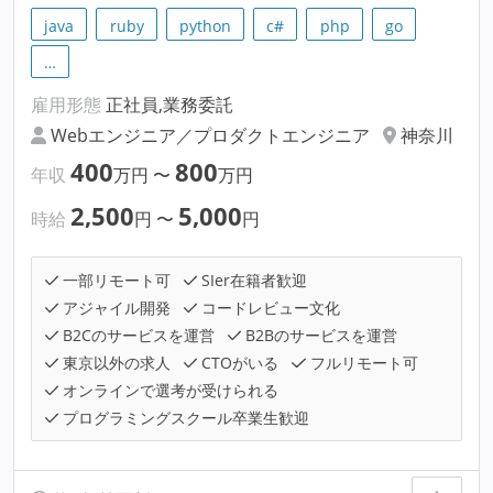
java
ruby
python
c#
php
go
…
雇用形態
正社員,業務委託
Webエンジニア／プロダクトエンジニア
神奈川
400
800
年収
万円
〜
万円
2,500
5,000
時給
円
〜
円
一部リモート可
SIer在籍者歓迎
アジャイル開発
コードレビュー文化
B2Cのサービスを運営
B2Bのサービスを運営
東京以外の求人
CTOがいる
フルリモート可
オンラインで選考が受けられる
プログラミングスクール卒業生歓迎