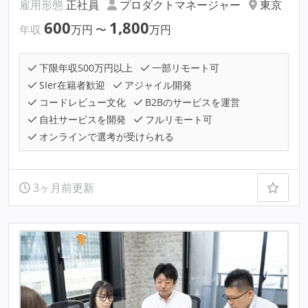
雇用形態
正社員
プロダクトマネージャー
東京
600
1,800
年収
万円
〜
万円
下限年収500万円以上
一部リモート可
SIer在籍者歓迎
アジャイル開発
コードレビュー文化
B2Bのサービスを運営
自社サービスを開発
フルリモート可
オンラインで選考が受けられる
3ヶ月前更新