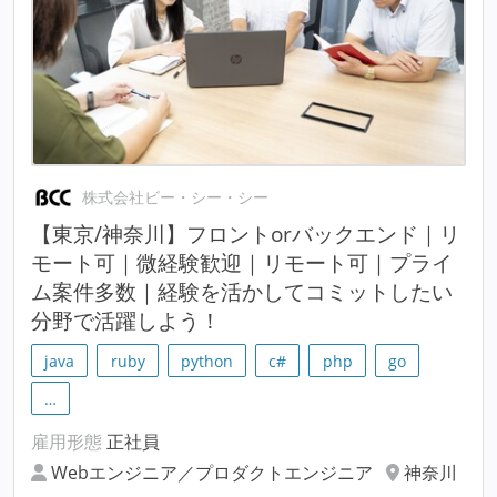
株式会社ビー・シー・シー
【東京/神奈川】フロントorバックエンド｜リ
モート可｜微経験歓迎｜リモート可｜プライ
ム案件多数｜経験を活かしてコミットしたい
分野で活躍しよう！
java
ruby
python
c#
php
go
…
雇用形態
正社員
Webエンジニア／プロダクトエンジニア
神奈川