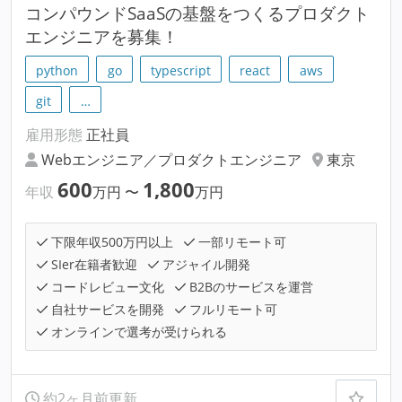
コンパウンドSaaSの基盤をつくるプロダクト
エンジニアを募集！
python
go
typescript
react
aws
git
…
雇用形態
正社員
Webエンジニア／プロダクトエンジニア
東京
600
1,800
年収
万円
〜
万円
下限年収500万円以上
一部リモート可
SIer在籍者歓迎
アジャイル開発
コードレビュー文化
B2Bのサービスを運営
自社サービスを開発
フルリモート可
オンラインで選考が受けられる
約2ヶ月前更新