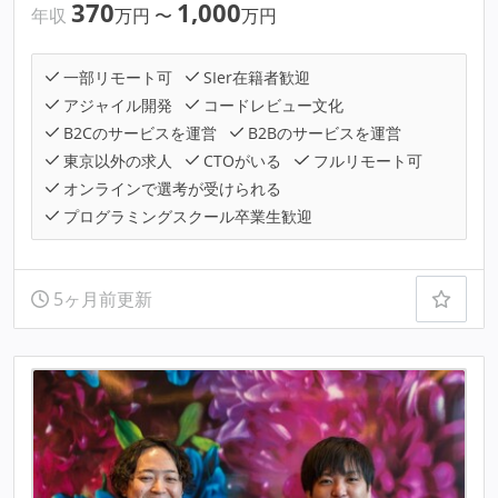
370
1,000
年収
万円
〜
万円
一部リモート可
SIer在籍者歓迎
アジャイル開発
コードレビュー文化
B2Cのサービスを運営
B2Bのサービスを運営
東京以外の求人
CTOがいる
フルリモート可
オンラインで選考が受けられる
プログラミングスクール卒業生歓迎
5ヶ月前更新