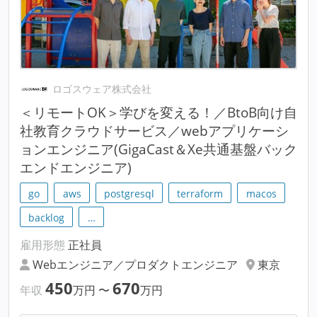
ロゴスウェア株式会社
＜リモートOK＞学びを変える！／BtoB向け自
社教育クラウドサービス／webアプリケーシ
ョンエンジニア(GigaCast＆Xe共通基盤バック
エンドエンジニア)
go
aws
postgresql
terraform
macos
backlog
…
雇用形態
正社員
Webエンジニア／プロダクトエンジニア
東京
450
670
年収
万円
〜
万円