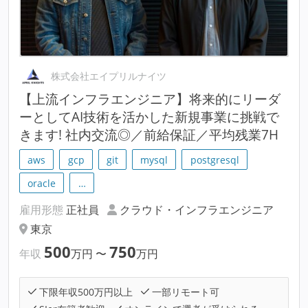
株式会社エイプリルナイツ
【上流インフラエンジニア】将来的にリーダ
ーとしてAI技術を活かした新規事業に挑戦で
きます! 社内交流◎／前給保証／平均残業7H
aws
gcp
git
mysql
postgresql
oracle
…
雇用形態
正社員
クラウド・インフラエンジニア
東京
500
750
年収
万円
〜
万円
下限年収500万円以上
一部リモート可