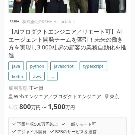
株式会社PKSHA Associates
【AIプロダクトエンジニア／リモート可】AI
エージェント開発チームを牽引！未来の働き
方を実現し3,000社超の顧客の業務自動化を推
進
java
python
javascript
typescript
kotlin
aws
…
雇用形態
正社員
Webエンジニア／プロダクトエンジニア
東京
800
1,500
年収
万円
〜
万円
下限年収500万円以上
一部リモート可
アジャイル開発
B2Bのサービスを運営