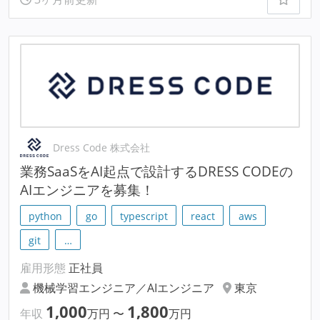
Dress Code 株式会社
業務SaaSをAI起点で設計するDRESS CODEの
AIエンジニアを募集！
python
go
typescript
react
aws
git
…
雇用形態
正社員
機械学習エンジニア／AIエンジニア
東京
1,000
1,800
年収
万円
〜
万円