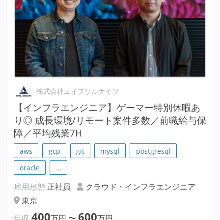
株式会社エイプリルナイツ
【インフラエンジニア】ゲーマー特別休暇あ
り◎ 成長環境/リモート案件多数／前職給与保
障／平均残業7H
aws
gcp
git
mysql
postgresql
oracle
…
雇用形態
正社員
クラウド・インフラエンジニア
東京
400
600
年収
万円
〜
万円