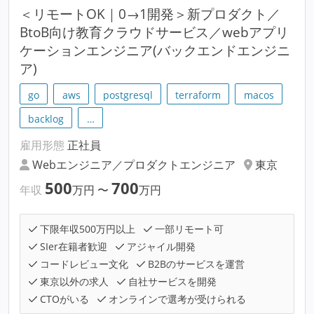
＜リモートOK｜0→1開発＞新プロダクト／
BtoB向け教育クラウドサービス／webアプリ
ケーションエンジニア(バックエンドエンジニ
ア)
go
aws
postgresql
terraform
macos
backlog
…
雇用形態
正社員
Webエンジニア／プロダクトエンジニア
東京
500
700
年収
万円
〜
万円
下限年収500万円以上
一部リモート可
SIer在籍者歓迎
アジャイル開発
コードレビュー文化
B2Bのサービスを運営
東京以外の求人
自社サービスを開発
CTOがいる
オンラインで選考が受けられる