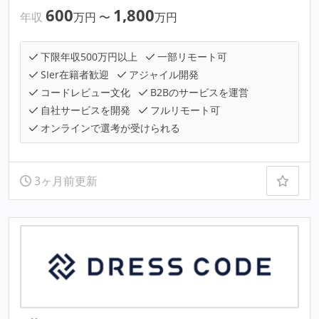
600
1,800
年収
万円
〜
万円
下限年収500万円以上
一部リモート可
SIer在籍者歓迎
アジャイル開発
コードレビュー文化
B2Bのサービスを運営
自社サービスを開発
フルリモート可
オンラインで選考が受けられる
3ヶ月前更新