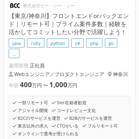
株式会社ビー・シー・シー
【東京/神奈川】フロントエンドorバックエン
ド｜リモート可｜プライム案件多数｜経験を
活かしてコミットしたい分野で活躍しよう！
java
ruby
python
c#
php
go
…
雇用形態
正社員
Webエンジニア／プロダクトエンジニア
神奈川
400
1,000
年収
万円
〜
万円
一部リモート可
SIer在籍者歓迎
アジャイル開発
コードレビュー文化
B2Cのサービスを運営
B2Bのサービスを運営
東京以外の求人
CTOがいる
フルリモート可
オンラインで選考が受けられる