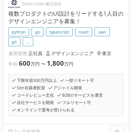
Dress Code 株式会社
複数プロダクトのUI設計をリードする1人目の
デザインエンジニアを募集！
python
go
typescript
react
aws
git
…
雇用形態
正社員
デザインエンジニア
東京
600
1,800
年収
万円
〜
万円
下限年収500万円以上
一部リモート可
SIer在籍者歓迎
アジャイル開発
コードレビュー文化
B2Bのサービスを運営
自社サービスを開発
フルリモート可
オンラインで選考が受けられる
3ヶ月前更新