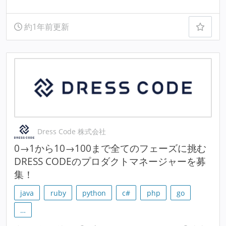
約1年前更新
Dress Code 株式会社
0→1から10→100まで全てのフェーズに挑む
DRESS CODEのプロダクトマネージャーを募
集！
java
ruby
python
c#
php
go
…