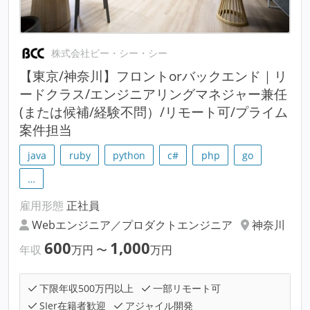
株式会社ビー・シー・シー
【東京/神奈川】フロントorバックエンド｜リ
ードクラス/エンジニアリングマネジャー兼任
(または候補/経験不問）/リモート可/プライム
案件担当
java
ruby
python
c#
php
go
…
雇用形態
正社員
Webエンジニア／プロダクトエンジニア
神奈川
600
1,000
年収
万円
〜
万円
下限年収500万円以上
一部リモート可
SIer在籍者歓迎
アジャイル開発