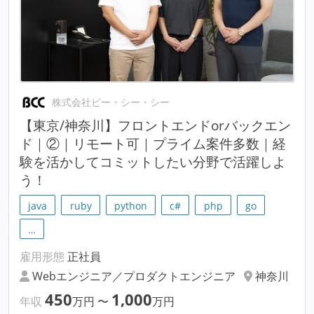
株式会社ビー・シー・シー
【東京/神奈川】フロントエンドorバックエン
ド｜②｜リモート可｜プライム案件多数｜経
験を活かしてコミットしたい分野で活躍しよ
う！
java
ruby
python
c#
php
go
…
雇用形態
正社員
Webエンジニア／プロダクトエンジニア
神奈川
450
1,000
年収
万円
〜
万円