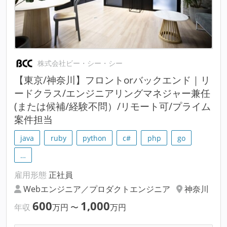
株式会社ビー・シー・シー
【東京/神奈川】フロントorバックエンド｜リ
ードクラス/エンジニアリングマネジャー兼任
(または候補/経験不問）/リモート可/プライム
案件担当
java
ruby
python
c#
php
go
…
雇用形態
正社員
Webエンジニア／プロダクトエンジニア
神奈川
600
1,000
年収
万円
〜
万円