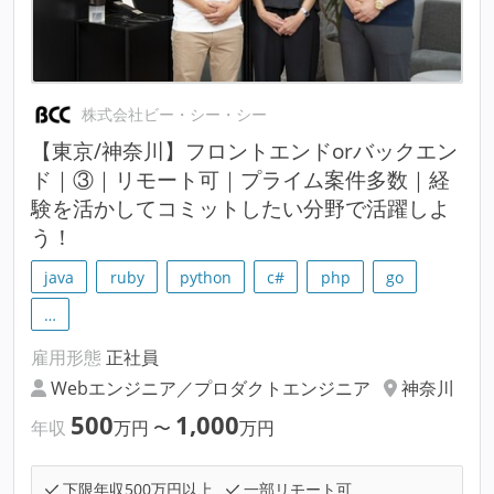
株式会社ビー・シー・シー
【東京/神奈川】フロントエンドorバックエン
ド｜③｜リモート可｜プライム案件多数｜経
験を活かしてコミットしたい分野で活躍しよ
う！
java
ruby
python
c#
php
go
…
雇用形態
正社員
Webエンジニア／プロダクトエンジニア
神奈川
500
1,000
年収
万円
〜
万円
下限年収500万円以上
一部リモート可