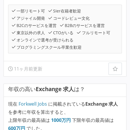
一部リモート可
SIer在籍者歓迎
アジャイル開発
コードレビュー文化
B2Cのサービスを運営
B2Bのサービスを運営
東京以外の求人
CTOがいる
フルリモート可
オンラインで選考が受けられる
プログラミングスクール卒業生歓迎
11ヶ月前更新
年収の高い
Exchange 求人
は？
現在
Forkwell Jobs
に掲載されている
Exchange 求人
を参考に年収を算出すると、
上限年収の最高値は
1000
万円
下限年収の最高値は
600
万円
でした。