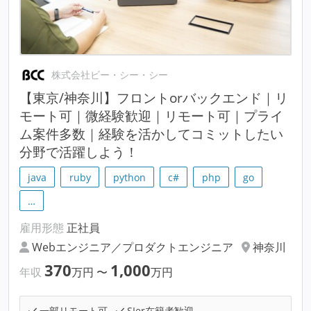
株式会社ビー・シー・シー
【東京/神奈川】フロントorバックエンド｜リ
モート可｜微経験歓迎｜リモート可｜プライ
ム案件多数｜経験を活かしてコミットしたい
分野で活躍しよう！
java
ruby
python
c#
php
go
…
雇用形態
正社員
Webエンジニア／プロダクトエンジニア
神奈川
370
1,000
年収
万円
〜
万円
一部リモート可
SIer在籍者歓迎