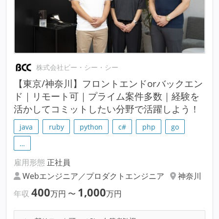
株式会社ビー・シー・シー
【東京/神奈川】フロントエンドorバックエン
ド｜リモート可｜プライム案件多数｜経験を
活かしてコミットしたい分野で活躍しよう！
java
ruby
python
c#
php
go
…
雇用形態
正社員
Webエンジニア／プロダクトエンジニア
神奈川
400
1,000
年収
万円
〜
万円