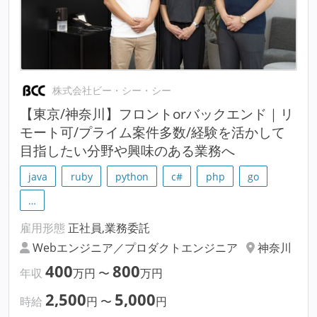
株式会社ビー・シー・シー
【東京/神奈川】フロントorバックエンド｜リ
モート可/プライム案件多数/経験を活かして
目指したい分野や興味のある業務へ
java
ruby
python
c#
php
go
…
雇用形態
正社員,業務委託
Webエンジニア／プロダクトエンジニア
神奈川
400
800
年収
万円
〜
万円
2,500
5,000
時給
円
〜
円