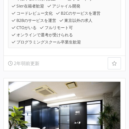
SIer在籍者歓迎
アジャイル開発
コードレビュー文化
B2Cのサービスを運営
B2Bのサービスを運営
東京以外の求人
CTOがいる
フルリモート可
オンラインで選考が受けられる
プログラミングスクール卒業生歓迎
2年弱前更新