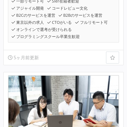
一部リモート可
SIer在籍者歓迎
アジャイル開発
コードレビュー文化
B2Cのサービスを運営
B2Bのサービスを運営
東京以外の求人
CTOがいる
フルリモート可
オンラインで選考が受けられる
プログラミングスクール卒業生歓迎
5ヶ月前更新