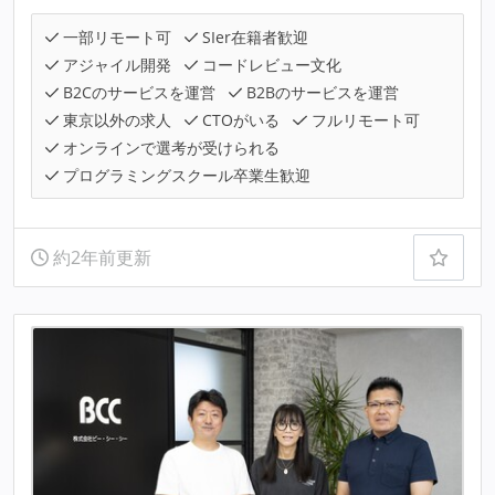
一部リモート可
SIer在籍者歓迎
アジャイル開発
コードレビュー文化
B2Cのサービスを運営
B2Bのサービスを運営
東京以外の求人
CTOがいる
フルリモート可
オンラインで選考が受けられる
プログラミングスクール卒業生歓迎
約2年前更新