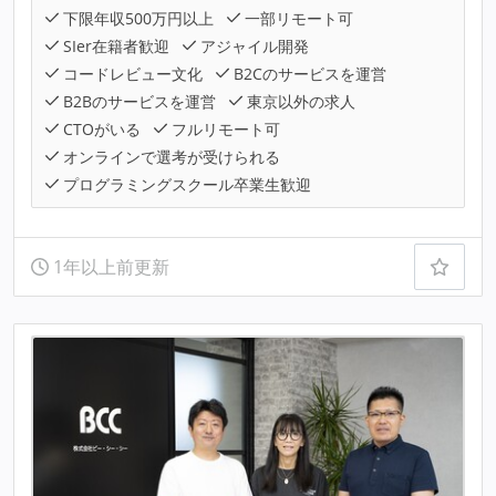
下限年収500万円以上
一部リモート可
SIer在籍者歓迎
アジャイル開発
コードレビュー文化
B2Cのサービスを運営
B2Bのサービスを運営
東京以外の求人
CTOがいる
フルリモート可
オンラインで選考が受けられる
プログラミングスクール卒業生歓迎
1年以上前更新