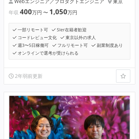
Webエンジニア／プロダクトエンジニア
東京
400
1,050
年収
万円
〜
万円
一部リモート可
SIer在籍者歓迎
コードレビュー文化
東京以外の求人
週3〜5日稼働可
フルリモート可
副業制度あり
オンラインで選考が受けられる
2年弱前更新