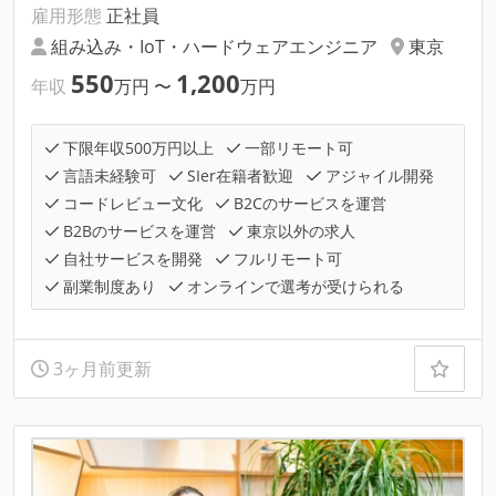
雇用形態
正社員
組み込み・IoT・ハードウェアエンジニア
東京
550
1,200
年収
万円
〜
万円
下限年収500万円以上
一部リモート可
言語未経験可
SIer在籍者歓迎
アジャイル開発
コードレビュー文化
B2Cのサービスを運営
B2Bのサービスを運営
東京以外の求人
自社サービスを開発
フルリモート可
副業制度あり
オンラインで選考が受けられる
3ヶ月前更新