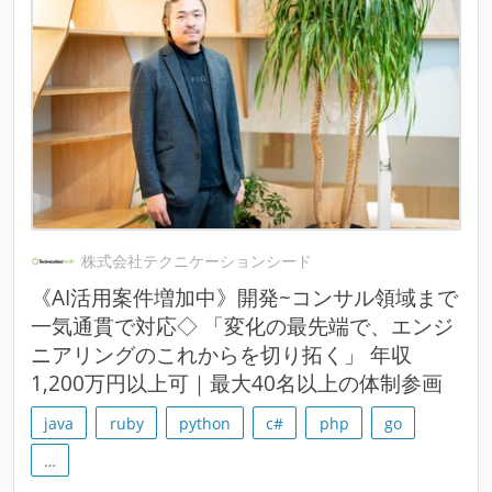
株式会社テクニケーションシード
《AI活用案件増加中》開発~コンサル領域まで
一気通貫で対応◇ 「変化の最先端で、エンジ
ニアリングのこれからを切り拓く」 年収
1,200万円以上可｜最大40名以上の体制参画
java
ruby
python
c#
php
go
…