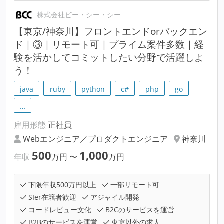
株式会社ビー・シー・シー
【東京/神奈川】フロントエンドorバックエン
ド｜③｜リモート可｜プライム案件多数｜経
験を活かしてコミットしたい分野で活躍しよ
う！
java
ruby
python
c#
php
go
…
雇用形態
正社員
Webエンジニア／プロダクトエンジニア
神奈川
500
1,000
年収
万円
〜
万円
下限年収500万円以上
一部リモート可
SIer在籍者歓迎
アジャイル開発
コードレビュー文化
B2Cのサービスを運営
B2Bのサービスを運営
東京以外の求人