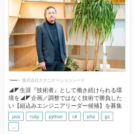
株式会社テクニケーションシード
◢◤生涯『技術者』として働き続けられる環
境を◢◤企画／調整ではなく技術で勝負した
い【組込みエンジニアリーダー候補】を募集
java
ruby
python
c#
php
go
…