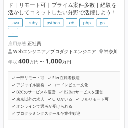
ド｜リモート可｜プライム案件多数｜経験を
活かしてコミットしたい分野で活躍しよう！
java
ruby
python
c#
php
go
…
雇用形態
正社員
Webエンジニア／プロダクトエンジニア
神奈川
400
1,000
年収
万円
〜
万円
一部リモート可
SIer在籍者歓迎
アジャイル開発
コードレビュー文化
B2Cのサービスを運営
B2Bのサービスを運営
東京以外の求人
CTOがいる
フルリモート可
オンラインで選考が受けられる
プログラミングスクール卒業生歓迎