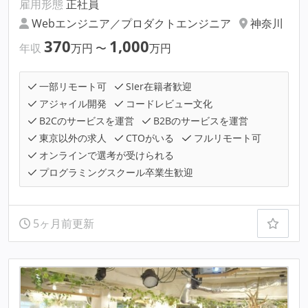
雇用形態
正社員
Webエンジニア／プロダクトエンジニア
神奈川
370
1,000
年収
万円
〜
万円
一部リモート可
SIer在籍者歓迎
アジャイル開発
コードレビュー文化
B2Cのサービスを運営
B2Bのサービスを運営
東京以外の求人
CTOがいる
フルリモート可
オンラインで選考が受けられる
プログラミングスクール卒業生歓迎
5ヶ月前更新