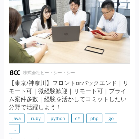
株式会社ビー・シー・シー
【東京/神奈川】フロントorバックエンド｜リ
モート可｜微経験歓迎｜リモート可｜プライ
ム案件多数｜経験を活かしてコミットしたい
分野で活躍しよう！
java
ruby
python
c#
php
go
…