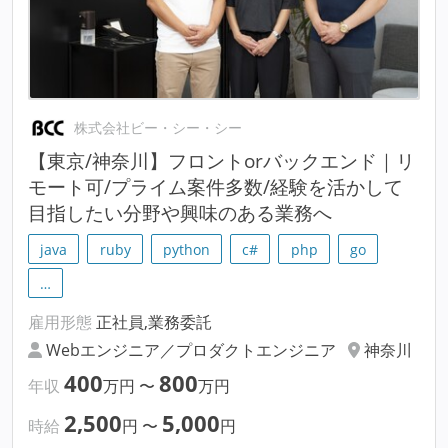
株式会社ビー・シー・シー
【東京/神奈川】フロントorバックエンド｜リ
モート可/プライム案件多数/経験を活かして
目指したい分野や興味のある業務へ
java
ruby
python
c#
php
go
…
雇用形態
正社員,業務委託
Webエンジニア／プロダクトエンジニア
神奈川
400
800
年収
万円
〜
万円
2,500
5,000
時給
円
〜
円