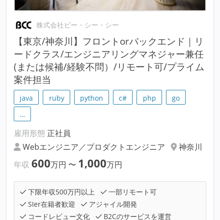
株式会社ビー・シー・シー
【東京/神奈川】フロントorバックエンド｜リ
ードクラス/エンジニアリングマネジャー兼任
(または候補/経験不問）/リモート可/プライム
案件担当
java
ruby
python
c#
php
go
…
雇用形態
正社員
Webエンジニア／プロダクトエンジニア
神奈川
600
1,000
年収
万円
〜
万円
下限年収500万円以上
一部リモート可
SIer在籍者歓迎
アジャイル開発
コードレビュー文化
B2Cのサービスを運営