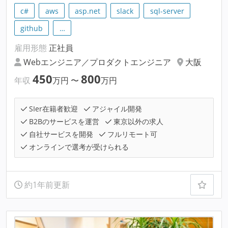
c#
aws
asp.net
slack
sql-server
github
…
雇用形態
正社員
Webエンジニア／プロダクトエンジニア
大阪
450
800
年収
万円
〜
万円
SIer在籍者歓迎
アジャイル開発
B2Bのサービスを運営
東京以外の求人
自社サービスを開発
フルリモート可
オンラインで選考が受けられる
約1年前更新