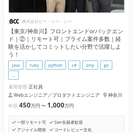
株式会社ビー・シー・シー
【東京/神奈川】フロントエンドorバックエン
ド｜②｜リモート可｜プライム案件多数｜経
験を活かしてコミットしたい分野で活躍しよ
う！
java
ruby
python
c#
php
go
…
雇用形態
正社員
Webエンジニア／プロダクトエンジニア
神奈川
450
1,000
年収
万円
〜
万円
一部リモート可
SIer在籍者歓迎
アジャイル開発
コードレビュー文化