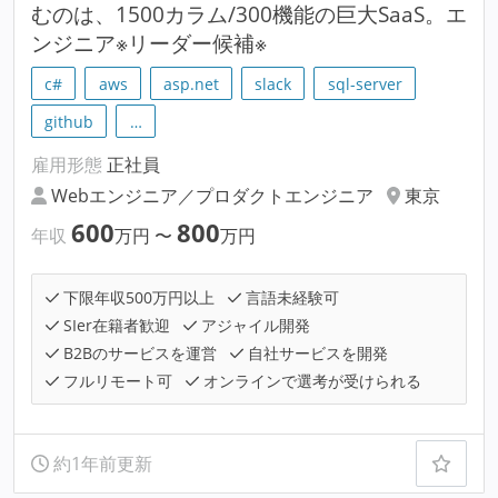
むのは、1500カラム/300機能の巨大SaaS。エ
ンジニア※リーダー候補※
c#
aws
asp.net
slack
sql-server
github
…
雇用形態
正社員
Webエンジニア／プロダクトエンジニア
東京
600
800
年収
万円
〜
万円
下限年収500万円以上
言語未経験可
SIer在籍者歓迎
アジャイル開発
B2Bのサービスを運営
自社サービスを開発
フルリモート可
オンラインで選考が受けられる
約1年前更新