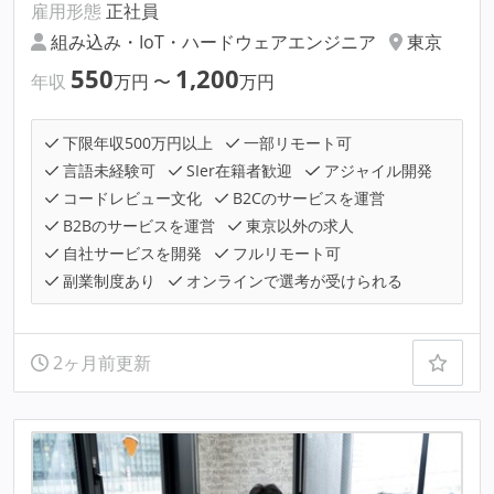
雇用形態
正社員
組み込み・IoT・ハードウェアエンジニア
東京
550
1,200
年収
万円
〜
万円
下限年収500万円以上
一部リモート可
言語未経験可
SIer在籍者歓迎
アジャイル開発
コードレビュー文化
B2Cのサービスを運営
B2Bのサービスを運営
東京以外の求人
自社サービスを開発
フルリモート可
副業制度あり
オンラインで選考が受けられる
2ヶ月前更新