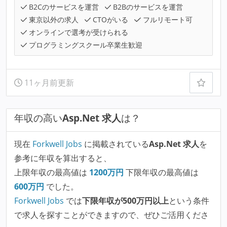
B2Cのサービスを運営
B2Bのサービスを運営
東京以外の求人
CTOがいる
フルリモート可
オンラインで選考が受けられる
プログラミングスクール卒業生歓迎
11ヶ月前更新
年収の高い
Asp.Net 求人
は？
現在
Forkwell Jobs
に掲載されている
Asp.Net 求人
を
参考に年収を算出すると、
上限年収の最高値は
1200
万円
下限年収の最高値は
600
万円
でした。
Forkwell Jobs
では
下限年収が500万円以上
という条件
で求人を探すことができますので、ぜひご活用くださ