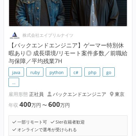
株式会社エイプリルナイツ
【バックエンドエンジニア】ゲーマー特別休
暇あり◎ 成長環境/リモート案件多数／前職給
与保障／平均残業7H
java
ruby
python
c#
php
go
…
雇用形態
正社員
バックエンドエンジニア
東京
400
600
年収
万円
〜
万円
一部リモート可
SIer在籍者歓迎
オンラインで選考が受けられる