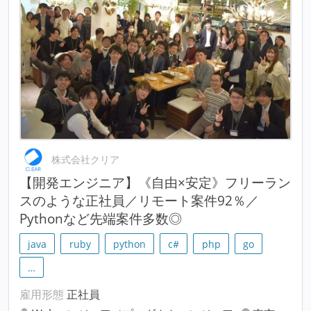
株式会社クリア
【開発エンジニア】《自由×安定》フリーラン
スのような正社員／リモート案件92％／
Pythonなど先端案件多数◎
java
ruby
python
c#
php
go
…
雇用形態
正社員