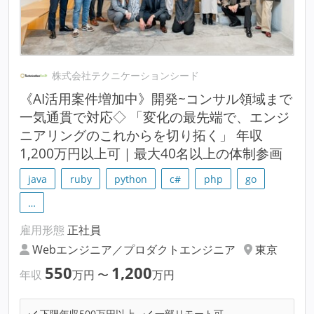
株式会社テクニケーションシード
《AI活用案件増加中》開発~コンサル領域まで
一気通貫で対応◇ 「変化の最先端で、エンジ
ニアリングのこれからを切り拓く」 年収
1,200万円以上可｜最大40名以上の体制参画
java
ruby
python
c#
php
go
…
雇用形態
正社員
Webエンジニア／プロダクトエンジニア
東京
550
1,200
年収
万円
〜
万円
下限年収500万円以上
一部リモート可