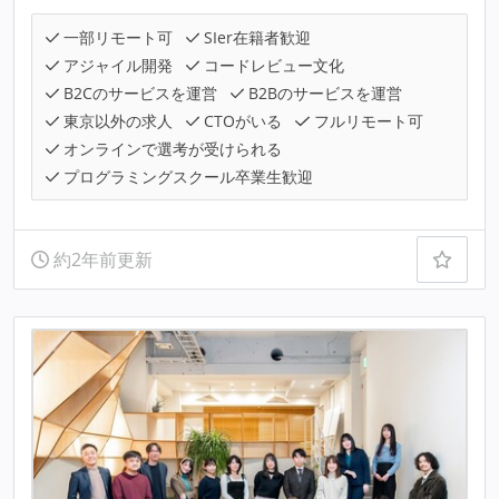
一部リモート可
SIer在籍者歓迎
アジャイル開発
コードレビュー文化
B2Cのサービスを運営
B2Bのサービスを運営
東京以外の求人
CTOがいる
フルリモート可
オンラインで選考が受けられる
プログラミングスクール卒業生歓迎
約2年前更新