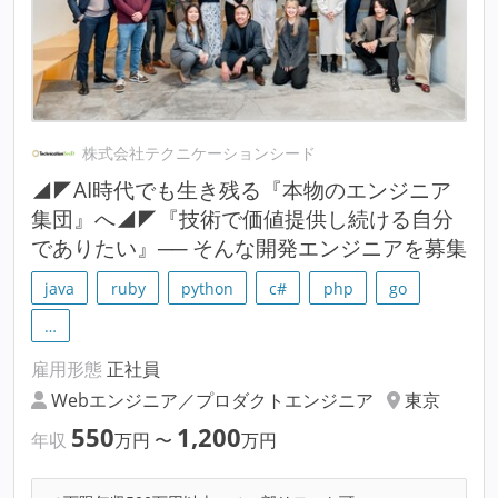
株式会社テクニケーションシード
◢◤AI時代でも生き残る『本物のエンジニア
集団』へ◢◤『技術で価値提供し続ける自分
でありたい』── そんな開発エンジニアを募集
java
ruby
python
c#
php
go
…
雇用形態
正社員
Webエンジニア／プロダクトエンジニア
東京
550
1,200
年収
万円
〜
万円