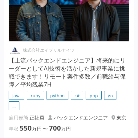
株式会社エイプリルナイツ
【上流バックエンドエンジニア】将来的にリ
ーダーとしてAI技術を活かした新規事業に挑
戦できます！リモート案件多数／前職給与保
障／平均残業7H
java
ruby
python
c#
php
go
…
雇用形態
正社員
バックエンドエンジニア
東京
550
700
年収
万円
〜
万円