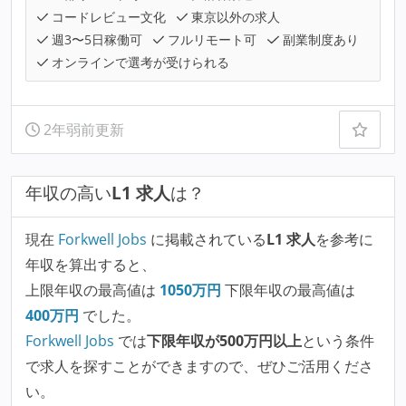
コードレビュー文化
東京以外の求人
週3〜5日稼働可
フルリモート可
副業制度あり
オンラインで選考が受けられる
2年弱前更新
年収の高い
L1 求人
は？
現在
Forkwell Jobs
に掲載されている
L1 求人
を参考に
年収を算出すると、
上限年収の最高値は
1050
万円
下限年収の最高値は
400
万円
でした。
Forkwell Jobs
では
下限年収が500万円以上
という条件
で求人を探すことができますので、ぜひご活用くださ
い。