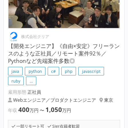
株式会社クリア
【開発エンジニア】《自由×安定》フリーラン
スのような正社員／リモート案件92％／
Pythonなど先端案件多数◎
java
python
c#
php
javascript
ruby
…
雇用形態
正社員
Webエンジニア／プロダクトエンジニア
東京
400
1,050
年収
万円
〜
万円
一部リモート可
SIer在籍者歓迎