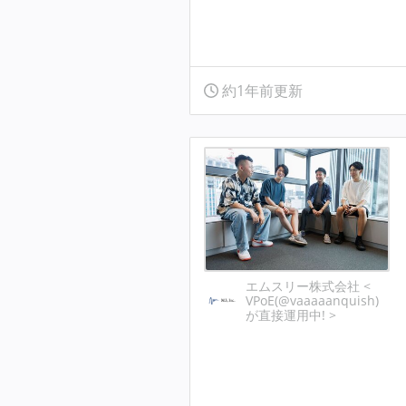
約1年前更新
エムスリー株式会社 <
VPoE(@vaaaaanquish)
が直接運用中! >