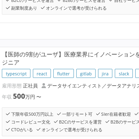
B2Cのサービスを運営
B2Bのサービスを運営
自社サービ
副業制度あり
オンラインで選考が受けられる
【医師の9割がユーザ】医療業界にイノベーションを
ジニア
typescript
react
flutter
gitlab
jira
slack
雇用形態
正社員
データサイエンティスト／データアナリ
500
年収
万円
〜
下限年収500万円以上
一部リモート可
SIer在籍者歓迎
コードレビュー文化
B2Cのサービスを運営
B2Bのサービ
CTOがいる
オンラインで選考が受けられる