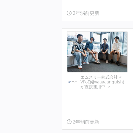
2年弱前更新
エムスリー株式会社 <
VPoE(@vaaaaanquish)
が直接運用中! >
2年弱前更新