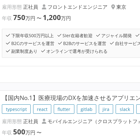
雇用形態
正社員
フロントエンドエンジニア
東京
750
1,200
年収
万円
〜
万円
下限年収500万円以上
SIer在籍者歓迎
アジャイル開発
B2Cのサービスを運営
B2Bのサービスを運営
自社サービ
副業制度あり
オンラインで選考が受けられる
【国内No.1】医療現場のDXを加速させるアプリエ
typescript
react
flutter
gitlab
jira
slack
雇用形態
正社員
モバイルエンジニア（クロスプラットフ
500
年収
万円
〜