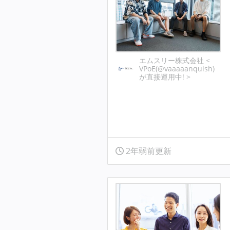
エムスリー株式会社 <
VPoE(@vaaaaanquish)
が直接運用中! >
2年弱前更新