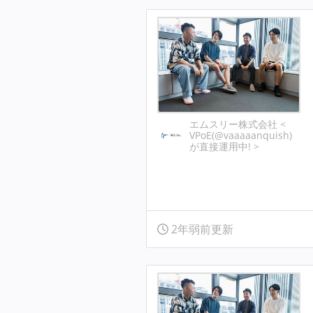
エムスリー株式会社 <
VPoE(@vaaaaanquish)
が直接運用中! >
2年弱前更新