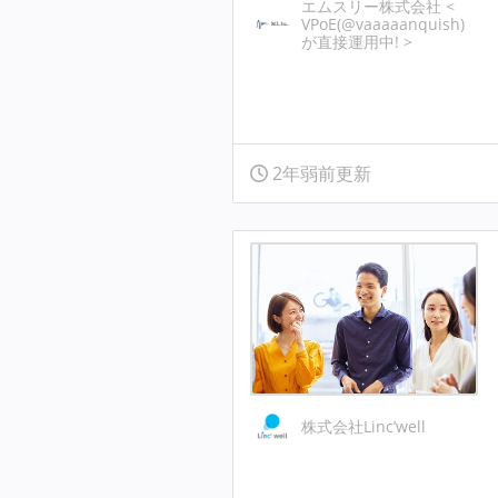
エムスリー株式会社 <
VPoE(@vaaaaanquish)
が直接運用中! >
2年弱前更新
株式会社Linc’well