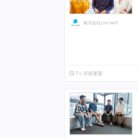
株式会社Linc’well
7ヶ月前更新