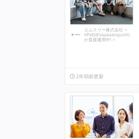
エムスリー株式会社 <
VPoE(@vaaaaanquish)
が直接運用中! >
2年弱前更新