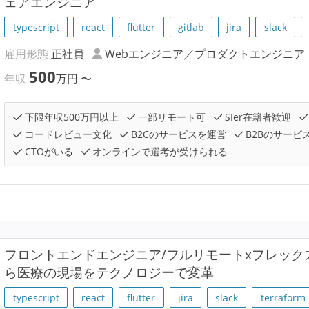
ェアエンジニア
typescript
react
flutter
gitlab
jira
slack
雇用形態
正社員
Webエンジニア／プロダクトエンジニア
500
年収
万円
〜
下限年収500万円以上
一部リモート可
SIer在籍者歓迎
コードレビュー文化
B2Cのサービスを運営
B2Bのサービ
CTOがいる
オンラインで選考が受けられる
フロントエンドエンジニア/フルリモートxフレッ
ら医療の現場をテクノロジーで変革
typescript
react
flutter
jira
slack
terraform