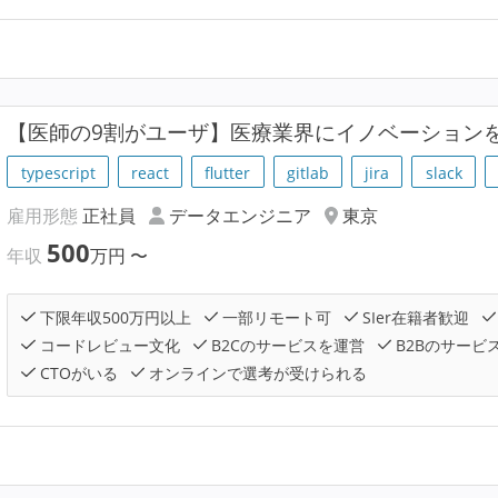
【医師の9割がユーザ】医療業界にイノベーションを
typescript
react
flutter
gitlab
jira
slack
雇用形態
正社員
データエンジニア
東京
500
年収
万円
〜
下限年収500万円以上
一部リモート可
SIer在籍者歓迎
コードレビュー文化
B2Cのサービスを運営
B2Bのサービ
CTOがいる
オンラインで選考が受けられる