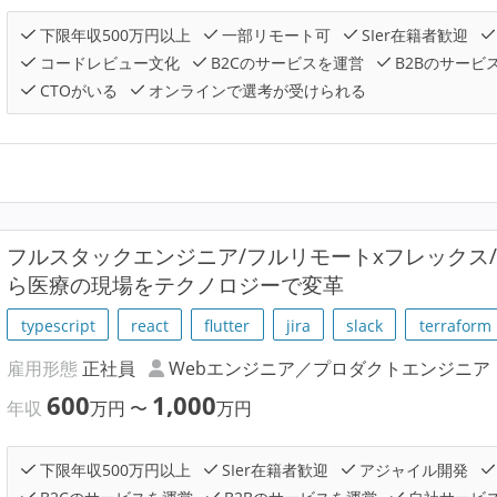
下限年収500万円以上
一部リモート可
SIer在籍者歓迎
コードレビュー文化
B2Cのサービスを運営
B2Bのサービ
CTOがいる
オンラインで選考が受けられる
フルスタックエンジニア/フルリモートxフレックス
ら医療の現場をテクノロジーで変革
typescript
react
flutter
jira
slack
terraform
雇用形態
正社員
Webエンジニア／プロダクトエンジニア
600
1,000
年収
万円
〜
万円
下限年収500万円以上
SIer在籍者歓迎
アジャイル開発