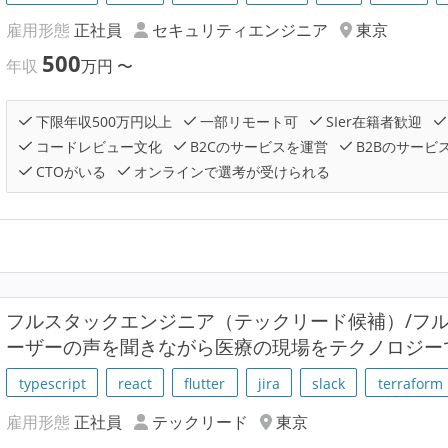
雇用形態
正社員
セキュリティエンジニア
東京
500
年収
万円
〜
下限年収500万円以上
一部リモート可
SIer在籍者歓迎
コードレビュー文化
B2Cのサービスを運営
B2Bのサービ
CTOがいる
オンラインで選考が受けられる
フルスタックエンジニア（テックリード候補）/フル
ーザーの声を聞きながら医療の現場をテクノロジー
typescript
react
flutter
jira
slack
terraform
雇用形態
正社員
テックリード
東京