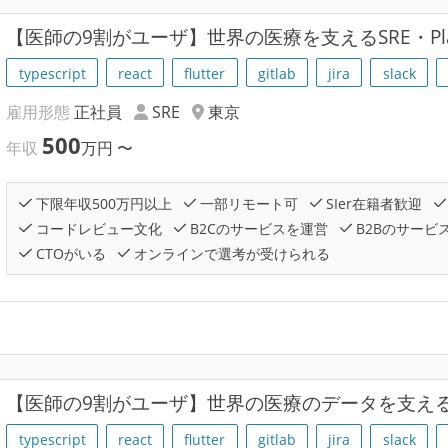
【医師の9割がユーザ】世界の医療を支えるSRE・Pla
typescript
react
flutter
gitlab
jira
slack
雇用形態
正社員
SRE
東京
500
年収
万円
〜
下限年収500万円以上
一部リモート可
SIer在籍者歓迎
コードレビュー文化
B2Cのサービスを運営
B2Bのサービ
CTOがいる
オンラインで選考が受けられる
【医師の9割がユーザ】世界の医療のデータを支え
typescript
react
flutter
gitlab
jira
slack