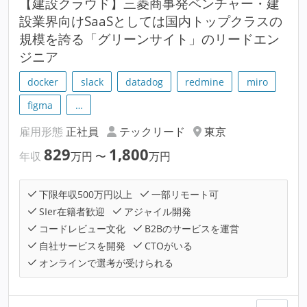
【建設クラウド】三菱商事発ベンチャー・建
設業界向けSaaSとしては国内トップクラスの
規模を誇る「グリーンサイト」のリードエン
ジニア
docker
slack
datadog
redmine
miro
figma
…
雇用形態
正社員
テックリード
東京
829
1,800
年収
万円
〜
万円
下限年収500万円以上
一部リモート可
SIer在籍者歓迎
アジャイル開発
コードレビュー文化
B2Bのサービスを運営
自社サービスを開発
CTOがいる
オンラインで選考が受けられる