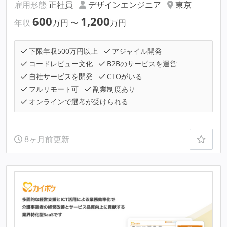
雇用形態
正社員
デザインエンジニア
東京
600
1,200
年収
万円
〜
万円
下限年収500万円以上
アジャイル開発
コードレビュー文化
B2Bのサービスを運営
自社サービスを開発
CTOがいる
フルリモート可
副業制度あり
オンラインで選考が受けられる
8ヶ月前更新