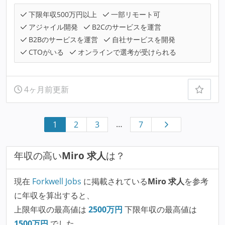
下限年収500万円以上
一部リモート可
アジャイル開発
B2Cのサービスを運営
B2Bのサービスを運営
自社サービスを開発
CTOがいる
オンラインで選考が受けられる
4ヶ月前更新
…
1
2
3
7
年収の高い
Miro 求人
は？
現在
Forkwell Jobs
に掲載されている
Miro 求人
を参考
に年収を算出すると、
上限年収の最高値は
2500
万円
下限年収の最高値は
1500
万円
でした。