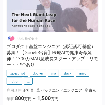
Ubie株式会社
プロダクト基盤エンジニア（認証認可基盤）
募集！【Google出資】医療AIで健康寿命延
伸！1300万MAU急成長スタートアップ！リモ
ート・SOあり
typescript
docker
jira
slack
miro
notion
…
雇用形態
正社員
バックエンドエンジニア
東京
800
1,500
年収
万円
〜
万円