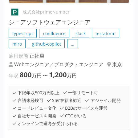
株式会社primeNumber
シニアソフトウェアエンジニア
typescript
confluence
slack
terraform
miro
github-copilot
…
雇用形態
正社員
Webエンジニア／プロダクトエンジニア
東京
800
1,200
年収
万円
〜
万円
下限年収500万円以上
一部リモート可
言語未経験可
SIer在籍者歓迎
アジャイル開発
コードレビュー文化
B2Bのサービスを運営
自社サービスを開発
CTOがいる
オンラインで選考が受けられる