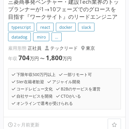
三菱商事発ベンチャー・建設Tech業界のトッ
プランナーが1→10フェーズでのグロースを
目指す『ワークサイト』のリードエンジニア
typescript
react
docker
slack
datadog
miro
…
雇用形態
正社員
テックリード
東京
704
1,800
年収
万円
〜
万円
下限年収500万円以上
一部リモート可
SIer在籍者歓迎
アジャイル開発
コードレビュー文化
B2Bのサービスを運営
自社サービスを開発
CTOがいる
オンラインで選考が受けられる
2ヶ月前更新