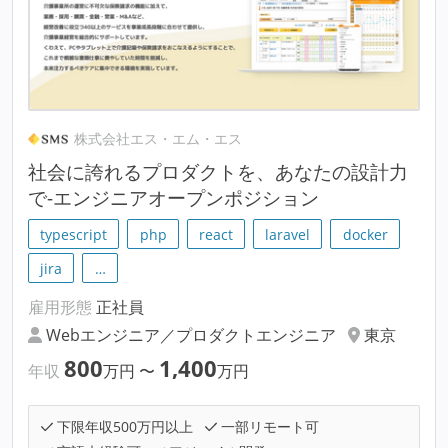
株式会社エス・エム・エス
社会に誇れるプロダクトを、あなたの設計力
で-エンジニアオープンポジション
typescript
php
react
laravel
docker
jira
…
雇用形態
正社員
Webエンジニア／プロダクトエンジニア
東京
800
1,400
年収
万円
〜
万円
下限年収500万円以上
一部リモート可