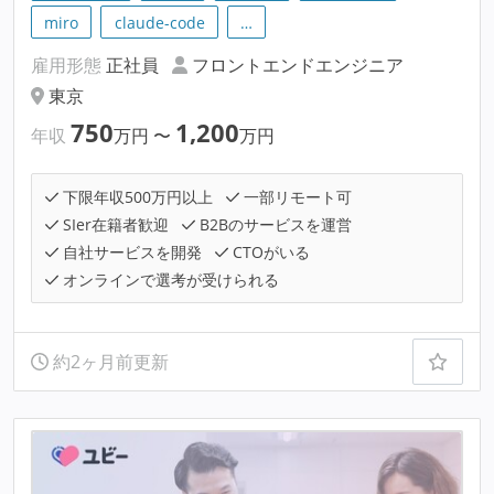
miro
claude-code
…
雇用形態
正社員
フロントエンドエンジニア
東京
750
1,200
年収
万円
〜
万円
下限年収500万円以上
一部リモート可
SIer在籍者歓迎
B2Bのサービスを運営
自社サービスを開発
CTOがいる
オンラインで選考が受けられる
約2ヶ月前更新