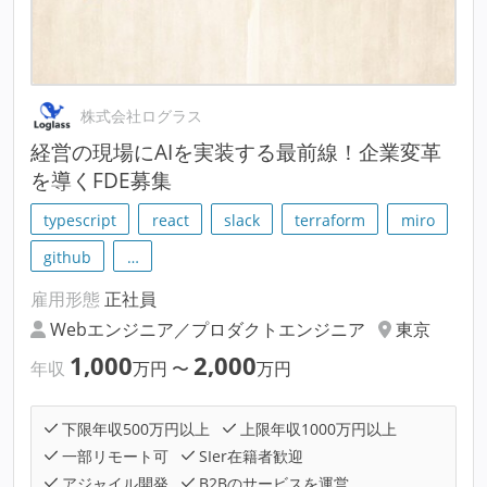
株式会社ログラス
経営の現場にAIを実装する最前線！企業変革
を導くFDE募集
typescript
react
slack
terraform
miro
github
…
雇用形態
正社員
Webエンジニア／プロダクトエンジニア
東京
1,000
2,000
年収
万円
〜
万円
下限年収500万円以上
上限年収1000万円以上
一部リモート可
SIer在籍者歓迎
アジャイル開発
B2Bのサービスを運営