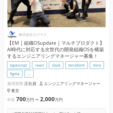
株式会社ログラス
【EM | 組織OSupdate | マルチプロダクト】
AI時代に対応する次世代の開発組織OSを構築
するエンジニアリングマネージャー募集！
typescript
react
slack
terraform
miro
figma
…
雇用形態
正社員
エンジニアリングマネージャー
東京
700
2,000
年収
万円
〜
万円