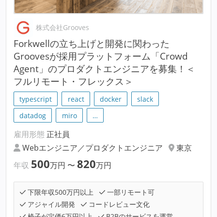
株式会社Grooves
Forkwellの立ち上げと開発に関わった
Groovesが採用プラットフォーム「Crowd
Agent」のプロダクトエンジニアを募集！＜
フルリモート・フレックス＞
typescript
react
docker
slack
datadog
miro
…
雇用形態
正社員
Webエンジニア／プロダクトエンジニア
東京
500
820
年収
万円
〜
万円
下限年収500万円以上
一部リモート可
アジャイル開発
コードレビュー文化
椅子が定価6万円以上
B2Bのサービスを運営