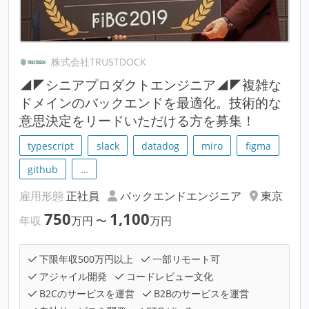
株式会社TRUSTDOCK
◢◤シニアプロダクトエンジニア◢◤複雑な
ドメインのバックエンドを最適化。技術的な
意思決定をリードいただける方を募集！
typescript
slack
datadog
miro
figma
github
…
雇用形態
正社員
バックエンドエンジニア
東京
750
1,100
年収
万円
〜
万円
下限年収500万円以上
一部リモート可
アジャイル開発
コードレビュー文化
B2Cのサービスを運営
B2Bのサービスを運営