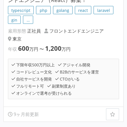
typescript
php
golang
react
laravel
gin
…
雇用形態
正社員
フロントエンドエンジニア
東京
600
1,200
年収
万円
〜
万円
下限年収500万円以上
アジャイル開発
コードレビュー文化
B2Bのサービスを運営
自社サービスを開発
CTOがいる
フルリモート可
副業制度あり
オンラインで選考が受けられる
9ヶ月前更新