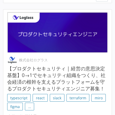
株式会社ログラス
【プロダクトセキュリティ | 経営の意思決定
基盤】0→1でセキュリティ組織をつくり、社
会経済の根幹を支えるプラットフォームを守
るプロダクトセキュリティエンジニア募集！
typescript
react
slack
terraform
miro
figma
…