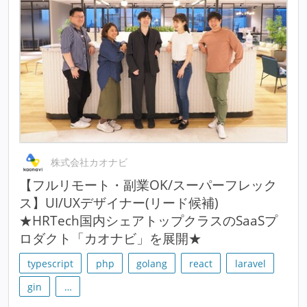
株式会社カオナビ
【フルリモート・副業OK/スーパーフレック
ス】UI/UXデザイナー(リード候補)
★HRTech国内シェアトップクラスのSaaSプ
ロダクト「カオナビ」を展開★
typescript
php
golang
react
laravel
gin
…