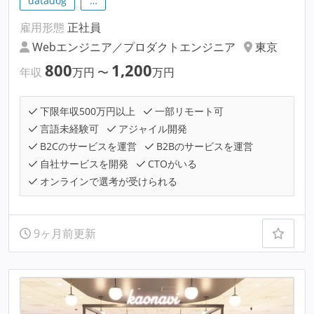
datadog
…
雇用形態
正社員
Webエンジニア／プロダクトエンジニア
東京
800
1,200
年収
万円
〜
万円
下限年収500万円以上
一部リモート可
言語未経験可
アジャイル開発
B2Cのサービスを運営
B2Bのサービスを運営
自社サービスを開発
CTOがいる
オンラインで選考が受けられる
9ヶ月前更新