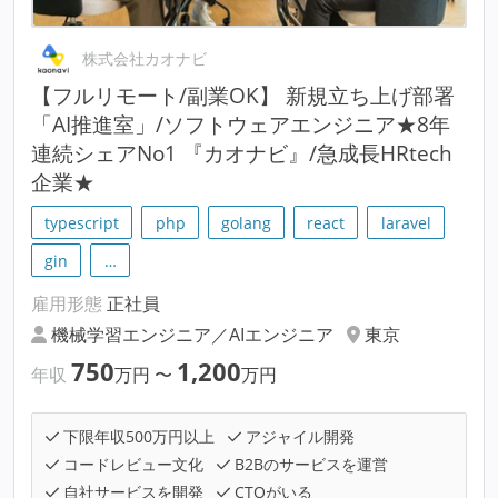
株式会社カオナビ
【フルリモート/副業OK】 新規立ち上げ部署
「AI推進室」/ソフトウェアエンジニア★8年
連続シェアNo1 『カオナビ』/急成長HRtech
企業★
typescript
php
golang
react
laravel
gin
…
雇用形態
正社員
機械学習エンジニア／AIエンジニア
東京
750
1,200
年収
万円
〜
万円
下限年収500万円以上
アジャイル開発
コードレビュー文化
B2Bのサービスを運営
自社サービスを開発
CTOがいる