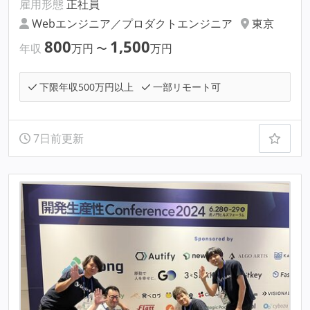
雇用形態
正社員
Webエンジニア／プロダクトエンジニア
東京
800
1,500
年収
万円
〜
万円
下限年収500万円以上
一部リモート可
7日前更新