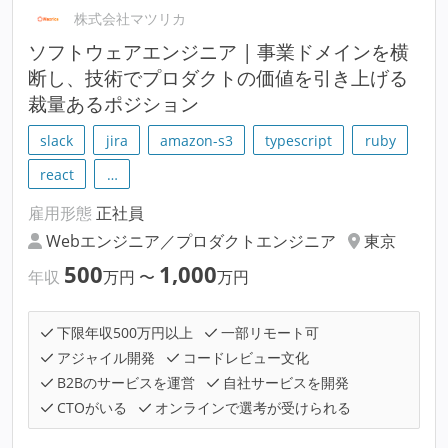
株式会社マツリカ
ソフトウェアエンジニア | 事業ドメインを横
断し、技術でプロダクトの価値を引き上げる
裁量あるポジション
slack
jira
amazon-s3
typescript
ruby
react
…
雇用形態
正社員
Webエンジニア／プロダクトエンジニア
東京
500
1,000
年収
万円
〜
万円
下限年収500万円以上
一部リモート可
アジャイル開発
コードレビュー文化
B2Bのサービスを運営
自社サービスを開発
CTOがいる
オンラインで選考が受けられる