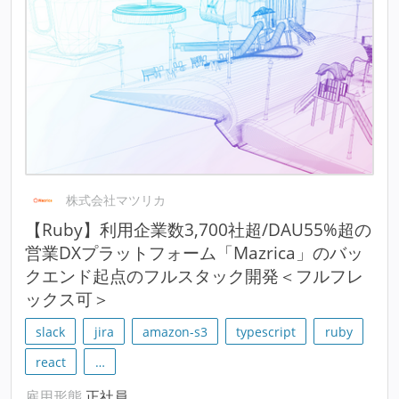
株式会社マツリカ
【Ruby】利用企業数3,700社超/DAU55%超の
営業DXプラットフォーム「Mazrica」のバッ
クエンド起点のフルスタック開発＜フルフレ
ックス可＞
slack
jira
amazon-s3
typescript
ruby
react
…
雇用形態
正社員