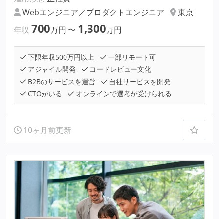
Webエンジニア／プロダクトエンジニア
東京
700
1,300
年収
万円
〜
万円
下限年収500万円以上
一部リモート可
アジャイル開発
コードレビュー文化
B2Bのサービスを運営
自社サービスを開発
CTOがいる
オンラインで選考が受けられる
10ヶ月前更新