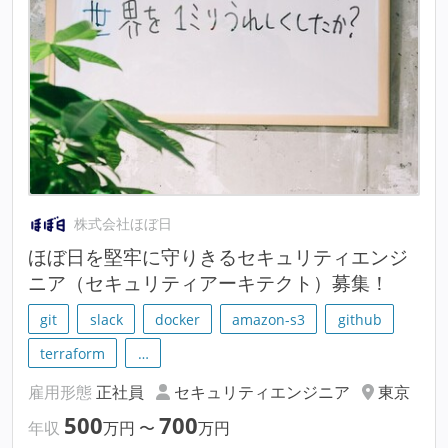
株式会社ほぼ日
ほぼ日を堅牢に守りきるセキュリティエンジ
ニア（セキュリティアーキテクト）募集！
git
slack
docker
amazon-s3
github
terraform
…
雇用形態
正社員
セキュリティエンジニア
東京
500
700
年収
万円
〜
万円