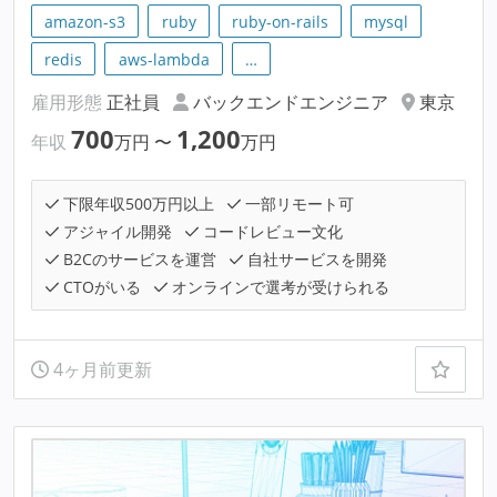
amazon-s3
ruby
ruby-on-rails
mysql
redis
aws-lambda
…
雇用形態
正社員
バックエンドエンジニア
東京
700
1,200
年収
万円
〜
万円
下限年収500万円以上
一部リモート可
アジャイル開発
コードレビュー文化
B2Cのサービスを運営
自社サービスを開発
CTOがいる
オンラインで選考が受けられる
4ヶ月前更新