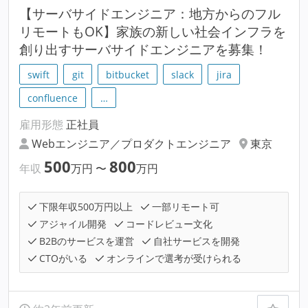
【サーバサイドエンジニア：地方からのフル
リモートもOK】家族の新しい社会インフラを
創り出すサーバサイドエンジニアを募集！
swift
git
bitbucket
slack
jira
confluence
…
雇用形態
正社員
Webエンジニア／プロダクトエンジニア
東京
500
800
年収
万円
〜
万円
下限年収500万円以上
一部リモート可
アジャイル開発
コードレビュー文化
B2Bのサービスを運営
自社サービスを開発
CTOがいる
オンラインで選考が受けられる