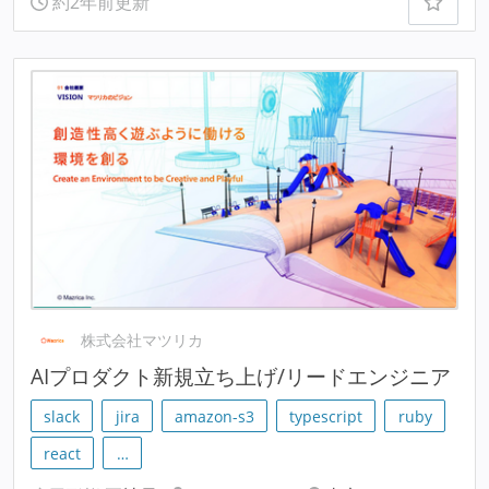
約2年前更新
株式会社マツリカ
AIプロダクト新規立ち上げ/リードエンジニア
slack
jira
amazon-s3
typescript
ruby
react
…