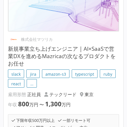
株式会社マツリカ
新規事業立ち上げエンジニア | AI×SaaSで営
業DXを進めるMazricaの次なるプロダクトを
お任せ
slack
jira
amazon-s3
typescript
ruby
react
…
雇用形態
正社員
テックリード
東京
800
1,300
年収
万円
〜
万円
下限年収500万円以上
一部リモート可