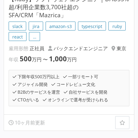
超/利用企業数3,700社超の
SFA/CRM「Mazrica」
slack
jira
amazon-s3
typescript
ruby
react
…
雇用形態
正社員
バックエンドエンジニア
東京
500
1,000
年収
万円
〜
万円
下限年収500万円以上
一部リモート可
アジャイル開発
コードレビュー文化
B2Bのサービスを運営
自社サービスを開発
CTOがいる
オンラインで選考が受けられる
10ヶ月前更新