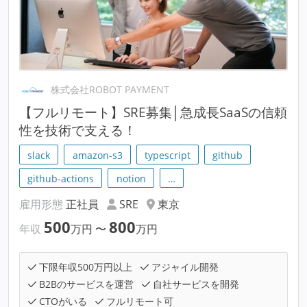
株式会社ROBOT PAYMENT
【フルリモート】SRE募集│急成長SaaSの信頼
性を技術で支える！
slack
amazon-s3
typescript
github
github-actions
notion
…
雇用形態
正社員
SRE
東京
500
800
年収
万円
〜
万円
下限年収500万円以上
アジャイル開発
B2Bのサービスを運営
自社サービスを開発
CTOがいる
フルリモート可