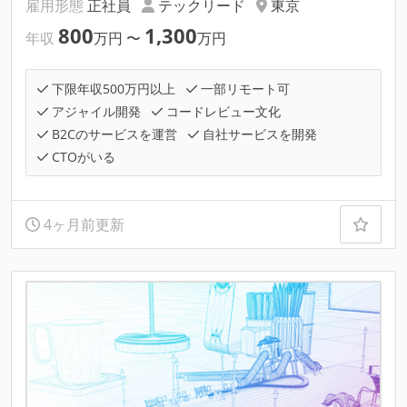
雇用形態
正社員
テックリード
東京
800
1,300
年収
万円
〜
万円
下限年収500万円以上
一部リモート可
アジャイル開発
コードレビュー文化
B2Cのサービスを運営
自社サービスを開発
CTOがいる
4ヶ月前更新