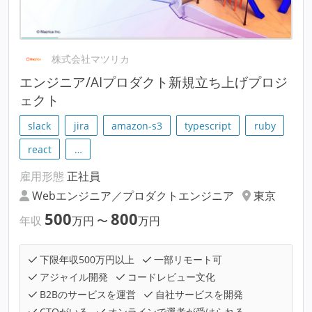
株式会社マツリカ
エンジニア/AIプロダクト新規立ち上げプロジ
ェクト
slack
jira
amazon-s3
typescript
ruby
react
…
雇用形態
正社員
Webエンジニア／プロダクトエンジニア
東京
500
800
年収
万円
〜
万円
下限年収500万円以上
一部リモート可
アジャイル開発
コードレビュー文化
B2Bのサービスを運営
自社サービスを開発
CTOがいる
オンラインで選考が受けられる