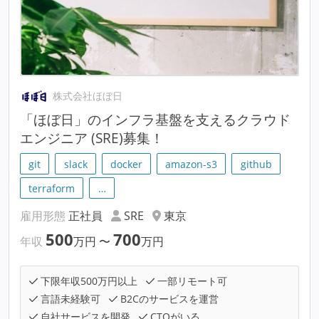
株式会社ほぼ日
「ほぼ日」のインフラ基盤を支えるクラウド
エンジニア (SRE)募集！
git
slack
docker
amazon-s3
github
terraform
…
雇用形態
正社員
SRE
東京
500
700
年収
万円
〜
万円
下限年収500万円以上
一部リモート可
言語未経験可
B2Cのサービスを運営
自社サービスを開発
CTOがいる