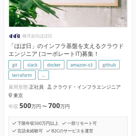
株式会社ほぼ日
「ほぼ日」のインフラ基盤を支えるクラウド
エンジニア (コーポレートIT)募集！
git
slack
docker
amazon-s3
github
terraform
…
雇用形態
正社員
クラウド・インフラエンジニア
東京
500
700
年収
万円
〜
万円
下限年収500万円以上
一部リモート可
言語未経験可
B2Cのサービスを運営