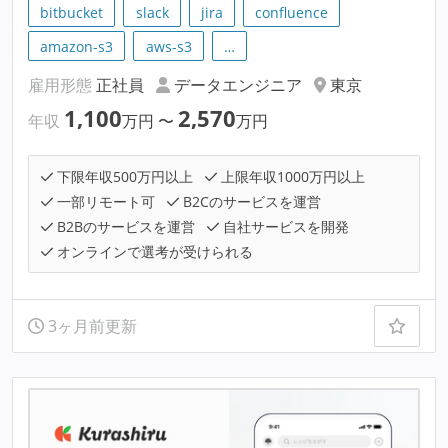
bitbucket
slack
jira
confluence
amazon-s3
aws-s3
…
雇用形態
正社員
データエンジニア
東京
1,100
2,570
年収
万円
〜
万円
下限年収500万円以上
上限年収1000万円以上
一部リモート可
B2Cのサービスを運営
B2Bのサービスを運営
自社サービスを開発
オンラインで選考が受けられる
3ヶ月前更新