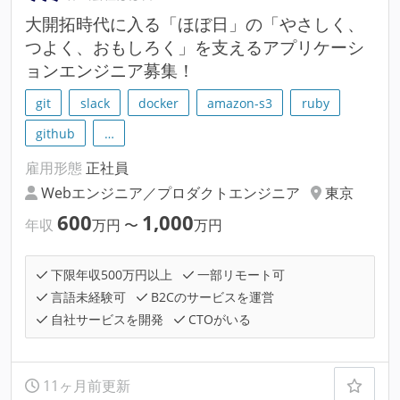
大開拓時代に入る「ほぼ日」の「やさしく、
つよく、おもしろく」を支えるアプリケーシ
ョンエンジニア募集！
git
slack
docker
amazon-s3
ruby
github
…
雇用形態
正社員
Webエンジニア／プロダクトエンジニア
東京
600
1,000
年収
万円
〜
万円
下限年収500万円以上
一部リモート可
言語未経験可
B2Cのサービスを運営
自社サービスを開発
CTOがいる
11ヶ月前更新