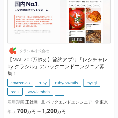
クラシル株式会社
【MAU200万超え】節約アプリ「レシチャレ
by クラシル」のバックエンドエンジニア募
集！
amazon-s3
ruby
ruby-on-rails
mysql
redis
aws-lambda
…
雇用形態
正社員
バックエンドエンジニア
東京
700
1,200
年収
万円
〜
万円